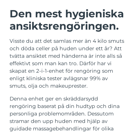
SVENSK SKÖNHETSRUTIN
Österrike
Förväntad leverans
11/8/26
Den mest hygieniska
ansiktsrengöringen.
Bahrain
Förväntad leverans
12/8/26
Ansiktsrengöring
Ansiktslyft
Belgien
Förväntad leverans
11/8/26
Visste du att det samlas mer än 4 kilo smuts
LUNA™ 4-paket
BEAR™ 2-paket
och döda celler på huden under ett år? Att
Bermuda
Förväntad leverans
17/8/26
Anti-aging massage
Microcurrent toning
tvätta ansiktet med händerna är inte alls så
effektivt som man kan tro. Därför har vi
Bosnien och
Förväntad leverans
14/8/26
skapat en 2-i-1-enhet för rengöring som
Återfuktning
Munvård
Hercegovina
LUNA™ 4 Plus
BEAR™ 2 go
enligt kliniska tester avlägsnar 99% av
UFO™ 3-paket
issa™ 4
Massage, LED heating
Microcurrent toning on-the-go
smuts, olja och makeuprester.
Brunei
Förväntad leverans
16/8/26
FAQ™ ANTI-AGING-BEHANDLING
Deep facial hydration
Hybrid silicone sonic toothbrush
Denna enhet ger en skräddarsydd
Bulgarien
Förväntad leverans
11/8/26
NEW
rengöring baserat på din hudtyp och dina
LUNA™ 4 Men
BEAR™ 2 eyes & lips
UFO™ 3 LED
issa™ 4 plus
personliga problemområden. Dessutom
Kanada
For men, anti-aging massage
Microcurrent line smoothing device
Förväntad leverans
15/8/26
Near-infrared and red light therapy
stramar den upp huden med hjälp av
Smart hybrid silicone sonic toothbrush
device
Anti-aging
LED-behandlingar
Chile
guidade massagebehandlingar för olika
Förväntad leverans
15/8/26