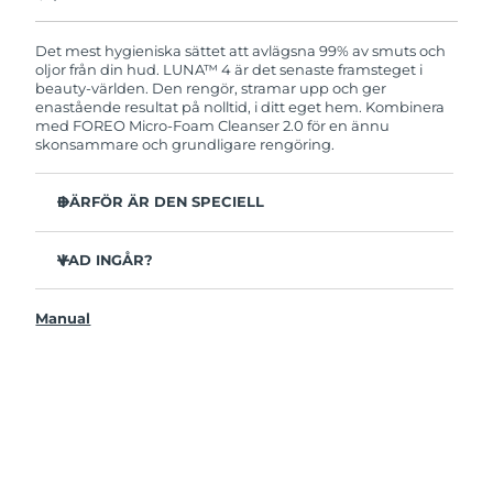
Produkten levereras med FOREOs heltäckande
garanti. Det betyder att vi byter ut produkten
utan extra kostnad om du får problem med den
Det mest hygieniska sättet att avlägsna 99% av smuts och
inom två år efter inköpsdatum.
oljor från din hud. LUNA™ 4 är det senaste framsteget i
beauty-världen. Den rengör, stramar upp och ger
enastående resultat på nolltid, i ditt eget hem. Kombinera
med FOREO Micro-Foam Cleanser 2.0 för en ännu
skonsammare och grundligare rengöring.
DÄRFÖR ÄR DEN SPECIELL
96% av användarna uppger att huden ser friskare ut.
81% upplever mindre finnar.
VAD INGÅR?
Avlägsnar smuts och oljor på djupet utan att torka ut.
LUNAA™ 4
86% av användarna uppger att huden både känns och
Manual
LUNA™ Micro-Foam Cleanser 2.0
ser fastare och mer elastisk ut.
USB-laddkabel
Ger huden näring och skyddar mot fria radikaler.
Resenecessär
35x mer hygienisk än borstar med nylonborststrån.
Snabbstartsguide
Bruksanvisning
2 års garanti (Spanien, Portugal, Sverige: 3 års garanti)