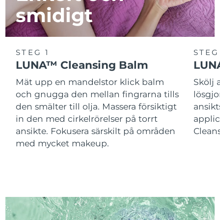
smidigt
STEG 1
STEG
LUNA™ Cleansing Balm
LUNA
Mät upp en mandelstor klick balm
Skölj
och gnugga den mellan fingrarna tills
lösgj
den smälter till olja. Massera försiktigt
ansik
in den med cirkelrörelser på torrt
applic
ansikte. Fokusera särskilt på områden
Cleans
med mycket makeup.