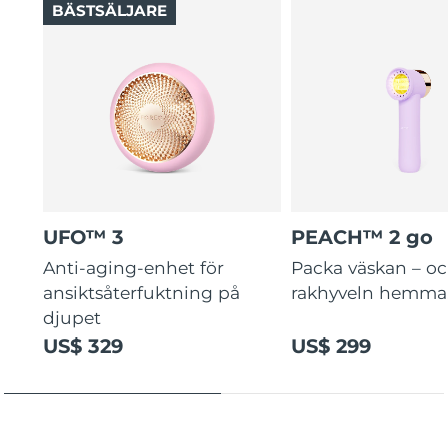
BÄSTSÄLJARE
UFO™ 3
PEACH™ 2 go
Anti-aging-enhet för
Packa väskan – o
ansiktsåterfuktning på
rakhyveln hemma
djupet
US$ 329
US$ 299