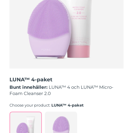
Slovakien
Förväntad leverans
11/8/26
Slovenien
Förväntad leverans
11/8/26
Sydafrika
Förväntad leverans
19/8/26
Sydkorea
Förväntad leverans
13/8/26
Spanien
Förväntad leverans
11/8/26
LUNA™ 4-paket
Sverige
Förväntad leverans
11/8/26
Bunt innehåller:
LUNA™ 4 och LUNA™ Micro-
Foam Cleanser 2.0
Schweiz
Förväntad leverans
11/8/26
Choose your product:
LUNA™ 4-paket
Taiwan
Förväntad leverans
16/8/26
Thailand
Förväntad leverans
15/8/26