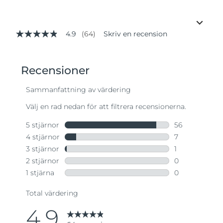
4.9
(64)
Skriv en recension
4.9
av
5
stjärnor,
genomsnittligt
betyg.
Read
64
Reviews.
Länk
till
samma
sida.