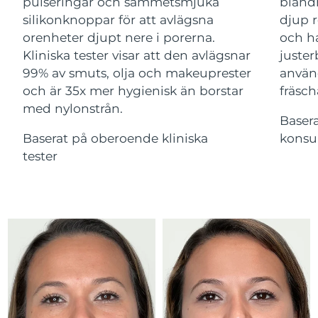
Advanced pore care essentials
pulseringar och sammetsmjuka
bland
For healthy hair
18% PAP
Israel
Förväntad leverans
15/8/26
silikonknoppar för att avlägsna
djup r
Kosmetika
Man
orenheter djupt nere i porerna.
och ha
Italien
Förväntad leverans
11/8/26
Kliniska tester visar att den avlägsnar
juster
99% av smuts, olja och makeuprester
använ
Japan
Förväntad leverans
14/8/26
och är 35x mer hygienisk än borstar
fräsch
med nylonstrån.
Handla allt
Jersey
Förväntad leverans
16/8/26
Baser
Baserat på oberoende kliniska
konsu
Kazakstan
Förväntad leverans
13/8/26
tester
FOREO APP
Kuwait
Förväntad leverans
11/8/26
OM FOREO
Lettland
Förväntad leverans
11/8/26
Libanon
Förväntad leverans
12/8/26
Litauen
Förväntad leverans
11/8/26
Luxemburg
Förväntad leverans
11/8/26