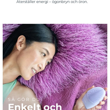
Återställer energi – ögonbryn och öron.
SÅ GÖR DU
Enkelt och