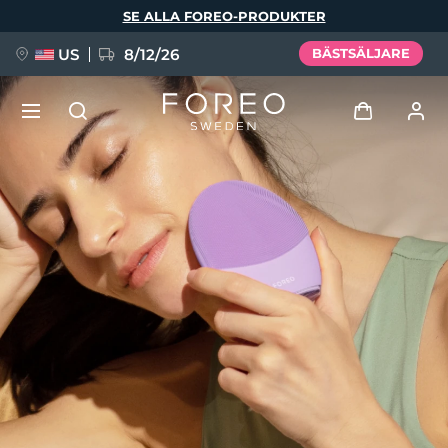
Hoppa
SE ALLA FOREO-PRODUKTER
till
huvudinnehåll
US
8/12/26
BÄSTSÄLJARE
NYHET
Logga in
Språk
BREAKING NEWS
Användarprofil
English
Deutsch
Español
Mina enheter
FAQ™ Pure Beauty-Tech Elixir
Français
Italiano
Português
Mina beställningar
Polski
Svenska
Русский
Türkçe
简体中文
繁體中文
Mina adresser
issa™ Teeth Whitening Set
Mina prenumerationer