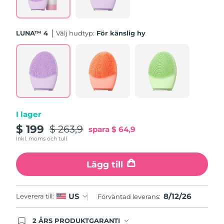
Turkiet
Förväntad leverans
12/8/26
Förenade
LUNA™ 4
Välj hudtyp:
För känslig hy
Förväntad leverans
12/8/26
Arabemiraten
Storbritannien
Förväntad leverans
11/8/26
USA
Förväntad leverans
12/8/26
Uzbekistan
Förväntad leverans
16/8/26
I lager
$ 199
$ 263,9
spara
$ 64,9
Vietnam
Förväntad leverans
17/8/26
Inkl. moms och tull
Lägg till
8/12/26
US
Leverera till:
Förväntad leverans:
2 ÅRS PRODUKTGARANTI