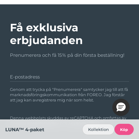
Få exklusiva
erbjudanden
Prenumerera och få 15% på din första beställning!
E-postadress
Genom att trycka på "Prenumerera" samtycker jag till att få
marknadsföringskommunikation från FOREO. Jag förstår
att jag kan avregistrera mig när som helst.
Denna webbplats skyddas av reCAPTCHA och omfattas av
Googles
integritetspolicy
och
användarvillkor.
LUNA™ 4-paket
Kollektion
Köp