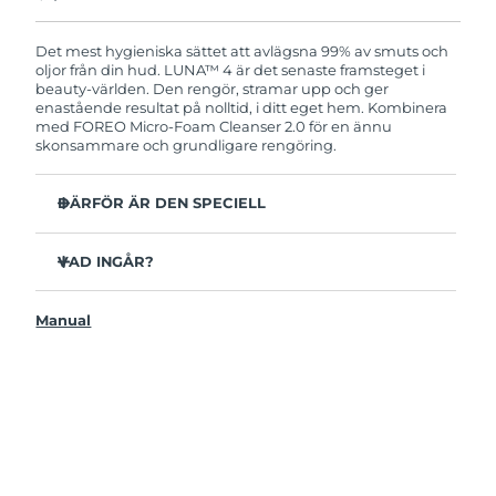
Produkten levereras med FOREOs heltäckande
garanti. Det betyder att vi byter ut produkten
utan extra kostnad om du får problem med den
Det mest hygieniska sättet att avlägsna 99% av smuts och
inom två år efter inköpsdatum.
oljor från din hud. LUNA™ 4 är det senaste framsteget i
beauty-världen. Den rengör, stramar upp och ger
enastående resultat på nolltid, i ditt eget hem. Kombinera
med FOREO Micro-Foam Cleanser 2.0 för en ännu
skonsammare och grundligare rengöring.
DÄRFÖR ÄR DEN SPECIELL
96% av användarna uppger att huden ser friskare ut.
81% upplever mindre finnar.
VAD INGÅR?
Avlägsnar smuts och oljor på djupet utan att torka ut.
LUNAA™ 4
86% av användarna uppger att huden både känns och
Manual
LUNA™ Micro-Foam Cleanser 2.0
ser fastare och mer elastisk ut.
USB-laddkabel
Ger huden näring och skyddar mot fria radikaler.
Resenecessär
35x mer hygienisk än borstar med nylonborststrån.
Snabbstartsguide
Bruksanvisning
2 års garanti (Spanien, Portugal, Sverige: 3 års garanti)