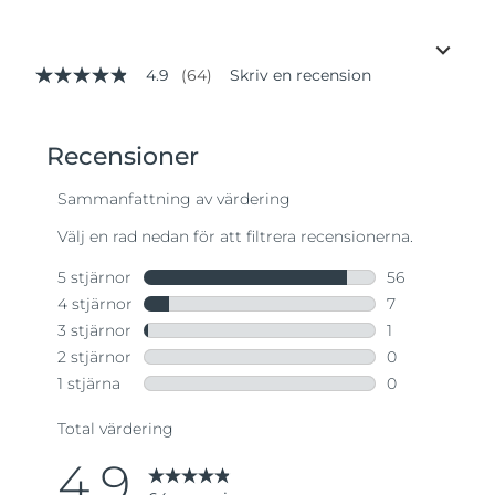
4.9
(64)
Skriv en recension
4.9
av
5
stjärnor,
genomsnittligt
betyg.
Read
64
Reviews.
Länk
till
samma
sida.