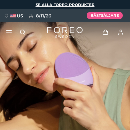
Hoppa
SE ALLA FOREO-PRODUKTER
till
huvudinnehåll
US
8/11/26
BÄSTSÄLJARE
NYHET
Logga in
Språk
BREAKING NEWS
Användarprofil
English
Deutsch
Español
Mina enheter
FAQ™ Pure Beauty-Tech Elixir
Français
Italiano
Português
Mina beställningar
Polski
Svenska
Русский
Türkçe
简体中文
繁體中文
Mina adresser
issa™ Teeth Whitening Set
Mina prenumerationer