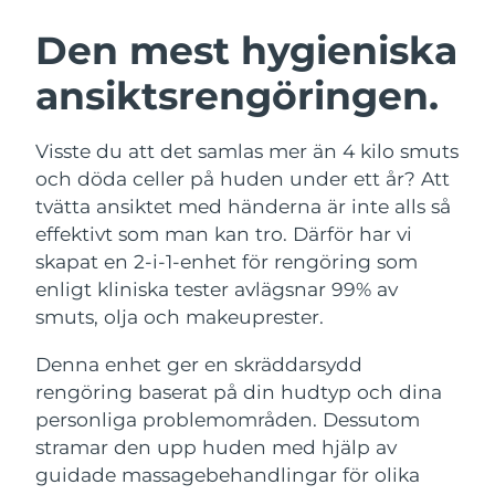
SVENSK SKÖNHETSRUTIN
Österrike
Förväntad leverans
10/08/2026
Den mest hygieniska
ansiktsrengöringen.
Bahrain
Förväntad leverans
11/08/2026
Ansiktsrengöring
Ansiktslyft
Belgien
Förväntad leverans
10/08/2026
Visste du att det samlas mer än 4 kilo smuts
LUNA™ 4-paket
BEAR™ 2-paket
och döda celler på huden under ett år? Att
Bermuda
Förväntad leverans
16/08/2026
Anti-aging massage
Microcurrent toning
tvätta ansiktet med händerna är inte alls så
effektivt som man kan tro. Därför har vi
Bosnien och
Förväntad leverans
13/08/2026
skapat en 2-i-1-enhet för rengöring som
Återfuktning
Munvård
Hercegovina
LUNA™ 4 Plus
BEAR™ 2 go
enligt kliniska tester avlägsnar 99% av
UFO™ 3-paket
issa™ 4
Massage, LED heating
Microcurrent toning on-the-go
smuts, olja och makeuprester.
Brunei
Förväntad leverans
15/08/2026
FAQ™ ANTI-AGING-BEHANDLING
Deep facial hydration
Hybrid silicone sonic toothbrush
Denna enhet ger en skräddarsydd
Bulgarien
Förväntad leverans
10/08/2026
NEW
rengöring baserat på din hudtyp och dina
LUNA™ 4 Men
BEAR™ 2 eyes & lips
UFO™ 3 LED
issa™ 4 plus
personliga problemområden. Dessutom
Kanada
For men, anti-aging massage
Microcurrent line smoothing device
Förväntad leverans
14/08/2026
Near-infrared and red light therapy
stramar den upp huden med hjälp av
Smart hybrid silicone sonic toothbrush
device
Anti-aging
LED-behandlingar
Chile
guidade massagebehandlingar för olika
Förväntad leverans
14/08/2026