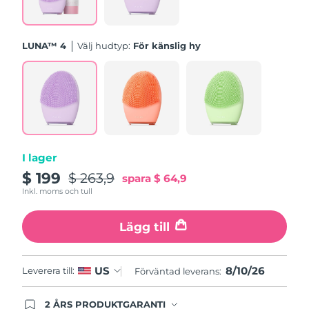
Turkiet
Förväntad leverans
11/08/2026
LUNA™ 4
Välj hudtyp:
För känslig hy
Förenade
Förväntad leverans
11/08/2026
Arabemiraten
Storbritannien
Förväntad leverans
10/08/2026
USA
Förväntad leverans
11/08/2026
I lager
Uzbekistan
Förväntad leverans
15/08/2026
$ 199
$ 263,9
spara
$ 64,9
Inkl. moms och tull
Vietnam
Förväntad leverans
16/08/2026
Lägg till
8/10/26
US
Leverera till:
Förväntad leverans:
2 ÅRS PRODUKTGARANTI