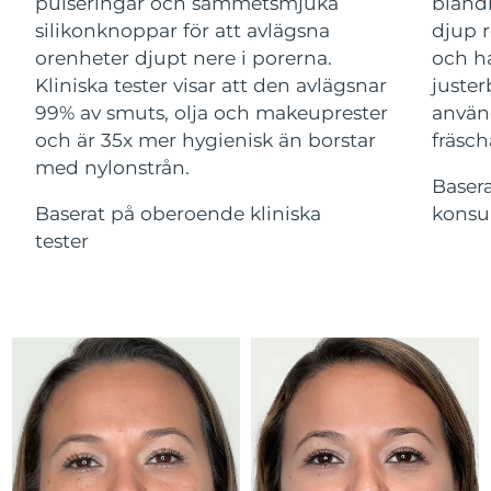
Advanced pore care essentials
pulseringar och sammetsmjuka
bland
For healthy hair
18% PAP
silikonknoppar för att avlägsna
djup r
Kosmetika
Man
Israel
Förväntad leverans
14/08/2026
orenheter djupt nere i porerna.
och ha
Kliniska tester visar att den avlägsnar
juster
Italien
Förväntad leverans
10/08/2026
99% av smuts, olja och makeuprester
använ
och är 35x mer hygienisk än borstar
fräsch
Japan
Förväntad leverans
13/08/2026
med nylonstrån.
Handla allt
Baser
Jersey
Förväntad leverans
15/08/2026
Baserat på oberoende kliniska
konsu
tester
Kazakstan
Förväntad leverans
12/08/2026
FOREO APP
Kuwait
Förväntad leverans
10/08/2026
OM FOREO
Lettland
Förväntad leverans
10/08/2026
Libanon
Förväntad leverans
11/08/2026
Litauen
Förväntad leverans
10/08/2026