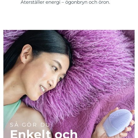
Återställer energi – ögonbryn och öron.
SÅ GÖR DU
Enkelt och