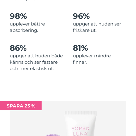
Filippinerna
Förväntad leverans
13/08/2026
98%
96%
upplever bättre
uppger att huden ser
Polen
Förväntad leverans
11/08/2026
absorbering.
friskare ut.
Portugal
Förväntad leverans
10/08/2026
86%
81%
Puerto Rico
Förväntad leverans
12/08/2026
uppger att huden både
upplever mindre
känns och ser fastare
finnar.
Qatar
Förväntad leverans
11/08/2026
och mer elastisk ut.
Réunion
Förväntad leverans
15/08/2026
Rumänien
Förväntad leverans
10/08/2026
SPARA 25 %
Ryssland
Förväntad leverans
18/08/2026
Saudiarabien
Förväntad leverans
11/08/2026