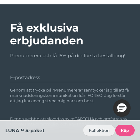
Få exklusiva
erbjudanden
Prenumerera och få 15% på din första beställning!
E-postadress
Genom att trycka på "Prenumerera" samtycker jag till att få
marknadsföringskommunikation från FOREO. Jag förstår
att jag kan avregistrera mig när som helst.
Denna webbplats skyddas av reCAPTCHA och omfattas av
Googles
integritetspolicy
och
användarvillkor.
LUNA™ 4-paket
Kollektion
Köp