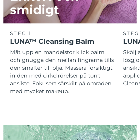
smidigt
STEG 1
STEG
LUNA™ Cleansing Balm
LUNA
Mät upp en mandelstor klick balm
Skölj
och gnugga den mellan fingrarna tills
lösgj
den smälter till olja. Massera försiktigt
ansik
in den med cirkelrörelser på torrt
applic
ansikte. Fokusera särskilt på områden
Cleans
med mycket makeup.