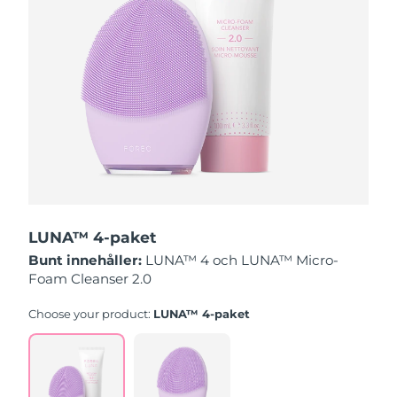
Slovakien
Förväntad leverans
8/12/26
Slovenien
Förväntad leverans
8/12/26
Sydafrika
Förväntad leverans
8/20/26
Sydkorea
Förväntad leverans
8/14/26
Spanien
Förväntad leverans
8/12/26
LUNA™ 4-paket
Sverige
Förväntad leverans
8/12/26
Bunt innehåller:
LUNA™ 4 och LUNA™ Micro-
Foam Cleanser 2.0
Schweiz
Förväntad leverans
8/12/26
Choose your product:
LUNA™ 4-paket
Taiwan
Förväntad leverans
8/17/26
Thailand
Förväntad leverans
8/16/26