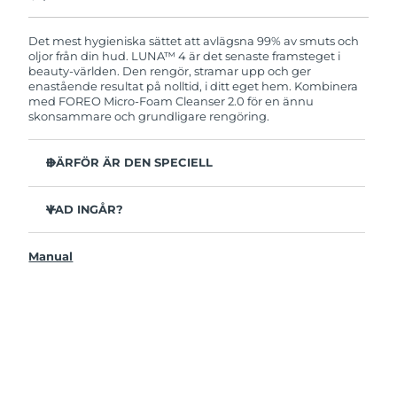
Produkten levereras med FOREOs heltäckande
garanti. Det betyder att vi byter ut produkten
utan extra kostnad om du får problem med den
Det mest hygieniska sättet att avlägsna 99% av smuts och
inom två år efter inköpsdatum.
oljor från din hud. LUNA™ 4 är det senaste framsteget i
beauty-världen. Den rengör, stramar upp och ger
enastående resultat på nolltid, i ditt eget hem. Kombinera
med FOREO Micro-Foam Cleanser 2.0 för en ännu
skonsammare och grundligare rengöring.
DÄRFÖR ÄR DEN SPECIELL
96% av användarna uppger att huden ser friskare ut.
81% upplever mindre finnar.
VAD INGÅR?
Avlägsnar smuts och oljor på djupet utan att torka ut.
LUNAA™ 4
86% av användarna uppger att huden både känns och
Manual
LUNA™ Micro-Foam Cleanser 2.0
ser fastare och mer elastisk ut.
USB-laddkabel
Ger huden näring och skyddar mot fria radikaler.
Resenecessär
35x mer hygienisk än borstar med nylonborststrån.
Snabbstartsguide
Bruksanvisning
2 års garanti (Spanien, Portugal, Sverige: 3 års garanti)