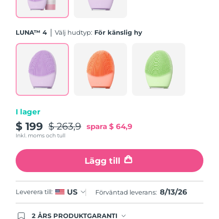
Turkiet
Förväntad leverans
8/13/26
Förenade
LUNA™ 4
Välj hudtyp:
För känslig hy
Förväntad leverans
8/13/26
Arabemiraten
Storbritannien
Förväntad leverans
8/12/26
USA
Förväntad leverans
8/13/26
Uzbekistan
Förväntad leverans
8/17/26
I lager
$ 199
$ 263,9
spara
$ 64,9
Vietnam
Förväntad leverans
8/18/26
Inkl. moms och tull
Lägg till
8/13/26
US
Leverera till:
Förväntad leverans:
2 ÅRS PRODUKTGARANTI