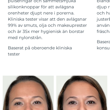
Advanced pore care essentials
pulseringar och sammetsmjuka
bland
For healthy hair
18% PAP
Israel
Förväntad leverans
8/16/26
silikonknoppar för att avlägsna
djup r
Kosmetika
Man
orenheter djupt nere i porerna.
och ha
Italien
Förväntad leverans
8/12/26
Kliniska tester visar att den avlägsnar
juster
99% av smuts, olja och makeuprester
använ
Japan
Förväntad leverans
8/15/26
och är 35x mer hygienisk än borstar
fräsch
med nylonstrån.
Handla allt
Jersey
Förväntad leverans
8/17/26
Baser
Baserat på oberoende kliniska
konsu
Kazakstan
Förväntad leverans
8/14/26
tester
FOREO APP
Kuwait
Förväntad leverans
8/12/26
OM FOREO
Lettland
Förväntad leverans
8/12/26
Libanon
Förväntad leverans
8/13/26
Litauen
Förväntad leverans
8/12/26
Luxemburg
Förväntad leverans
8/12/26