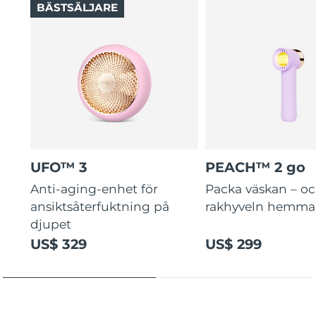
BÄSTSÄLJARE
UFO™ 3
PEACH™ 2 go
Anti-aging-enhet för
Packa väskan – o
ansiktsåterfuktning på
rakhyveln hemma
djupet
US$ 329
US$ 299