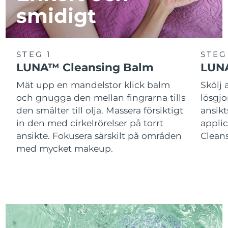
smidigt
STEG 1
STEG
LUNA™ Cleansing Balm
LUNA
Mät upp en mandelstor klick balm
Skölj
och gnugga den mellan fingrarna tills
lösgj
den smälter till olja. Massera försiktigt
ansik
in den med cirkelrörelser på torrt
applic
ansikte. Fokusera särskilt på områden
Cleans
med mycket makeup.