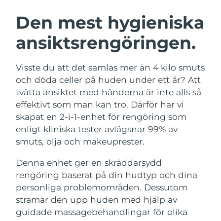
SVENSK SKÖNHETSRUTIN
Österrike
Förväntad leverans
8/12/26
Den mest hygieniska
ansiktsrengöringen.
Bahrain
Förväntad leverans
8/13/26
Ansiktsrengöring
Ansiktslyft
Belgien
Förväntad leverans
8/12/26
Visste du att det samlas mer än 4 kilo smuts
LUNA™ 4-paket
BEAR™ 2-paket
och döda celler på huden under ett år? Att
Bermuda
Förväntad leverans
8/18/26
Anti-aging massage
Microcurrent toning
tvätta ansiktet med händerna är inte alls så
effektivt som man kan tro. Därför har vi
Bosnien och
Förväntad leverans
8/15/26
skapat en 2-i-1-enhet för rengöring som
Återfuktning
Munvård
Hercegovina
LUNA™ 4 Plus
BEAR™ 2 go
enligt kliniska tester avlägsnar 99% av
UFO™ 3-paket
issa™ 4
Massage, LED heating
Microcurrent toning on-the-go
smuts, olja och makeuprester.
Brunei
Förväntad leverans
8/17/26
FAQ™ ANTI-AGING-BEHANDLING
Deep facial hydration
Hybrid silicone sonic toothbrush
Denna enhet ger en skräddarsydd
Bulgarien
Förväntad leverans
8/12/26
NEW
rengöring baserat på din hudtyp och dina
LUNA™ 4 Men
BEAR™ 2 eyes & lips
UFO™ 3 LED
issa™ 4 plus
personliga problemområden. Dessutom
Kanada
For men, anti-aging massage
Microcurrent line smoothing device
Förväntad leverans
8/16/26
Near-infrared and red light therapy
stramar den upp huden med hjälp av
Smart hybrid silicone sonic toothbrush
device
Anti-aging
LED-behandlingar
Chile
guidade massagebehandlingar för olika
Förväntad leverans
8/16/26