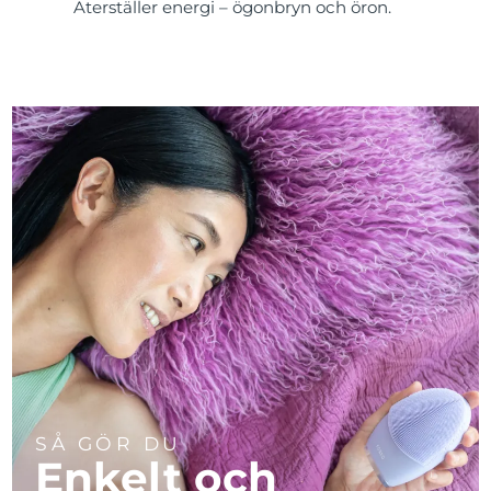
Återställer energi – ögonbryn och öron.
SÅ GÖR DU
Enkelt och