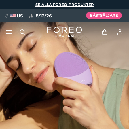
Hoppa
SE ALLA FOREO-PRODUKTER
till
huvudinnehåll
US
8/13/26
BÄSTSÄLJARE
NYHET
Logga in
Språk
BREAKING NEWS
Användarprofil
English
Deutsch
Español
Mina enheter
FAQ™ Pure Beauty-Tech Elixir
Français
Italiano
Português
Mina beställningar
Polski
Svenska
Русский
Türkçe
简体中文
繁體中文
Mina adresser
issa™ Teeth Whitening Set
Mina prenumerationer