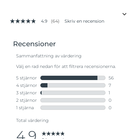
4.9
(64)
Skriv en recension
4.9
av
5
stjärnor,
genomsnittligt
betyg.
Read
64
Reviews.
Länk
till
samma
sida.