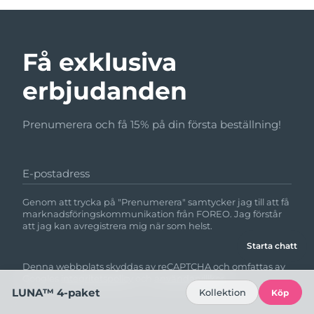
Få exklusiva
erbjudanden
Prenumerera och få 15% på din första beställning!
E-postadress
Genom att trycka på "Prenumerera" samtycker jag till att få
marknadsföringskommunikation från FOREO. Jag förstår
att jag kan avregistrera mig när som helst.
Starta chatt
Denna webbplats skyddas av reCAPTCHA och omfattas av
Googles
integritetspolicy
och
användarvillkor.
LUNA™ 4-paket
Kollektion
Köp