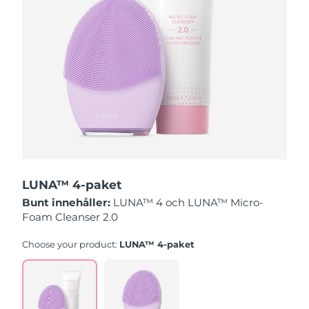
Slovakien
Förväntad leverans
8/11/26
Slovenien
Förväntad leverans
8/11/26
Sydafrika
Förväntad leverans
8/19/26
Sydkorea
Förväntad leverans
8/13/26
Spanien
Förväntad leverans
8/11/26
LUNA™ 4-paket
Sverige
Förväntad leverans
8/11/26
Bunt innehåller:
LUNA™ 4 och LUNA™ Micro-
Foam Cleanser 2.0
Schweiz
Förväntad leverans
8/11/26
Choose your product:
LUNA™ 4-paket
Taiwan
Förväntad leverans
8/16/26
Thailand
Förväntad leverans
8/15/26