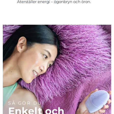
Återställer energi – ögonbryn och öron.
SÅ GÖR DU
Enkelt och