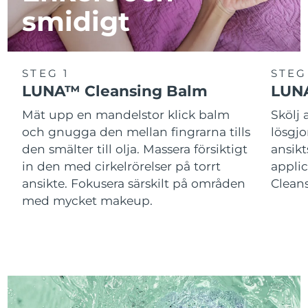
smidigt
STEG 1
STEG
LUNA™ Cleansing Balm
LUNA
Mät upp en mandelstor klick balm
Skölj
och gnugga den mellan fingrarna tills
lösgj
den smälter till olja. Massera försiktigt
ansik
in den med cirkelrörelser på torrt
applic
ansikte. Fokusera särskilt på områden
Cleans
med mycket makeup.