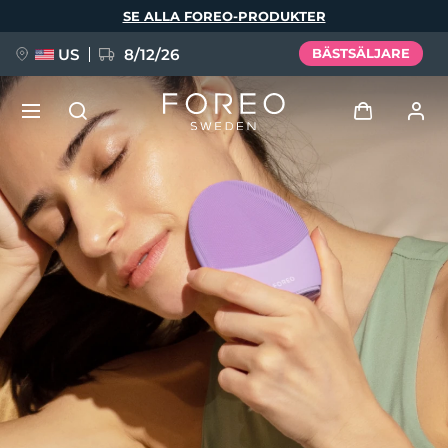
Hoppa
SE ALLA FOREO-PRODUKTER
till
huvudinnehåll
US
8/12/26
BÄSTSÄLJARE
NYHET
Logga in
Språk
BREAKING NEWS
Användarprofil
English
Deutsch
Español
Mina enheter
FAQ™ Pure Beauty-Tech Elixir
Français
Italiano
Português
Mina beställningar
Polski
Svenska
Русский
Türkçe
简体中文
繁體中文
Mina adresser
issa™ Teeth Whitening Set
Mina prenumerationer