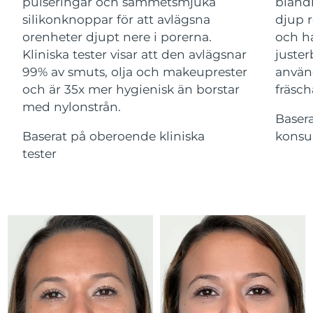
Advanced pore care essentials
pulseringar och sammetsmjuka
bland
For healthy hair
18% PAP
Israel
Förväntad leverans
8/15/26
silikonknoppar för att avlägsna
djup r
Kosmetika
Man
orenheter djupt nere i porerna.
och ha
Italien
Förväntad leverans
8/11/26
Kliniska tester visar att den avlägsnar
juster
99% av smuts, olja och makeuprester
använ
Japan
Förväntad leverans
8/14/26
och är 35x mer hygienisk än borstar
fräsch
med nylonstrån.
Handla allt
Jersey
Förväntad leverans
8/16/26
Baser
Baserat på oberoende kliniska
konsu
Kazakstan
Förväntad leverans
8/13/26
tester
FOREO APP
Kuwait
Förväntad leverans
8/11/26
OM FOREO
Lettland
Förväntad leverans
8/11/26
Libanon
Förväntad leverans
8/12/26
Litauen
Förväntad leverans
8/11/26
Luxemburg
Förväntad leverans
8/11/26