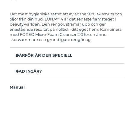
Produkten levereras med FOREOs heltäckande
garanti. Det betyder att vi byter ut produkten
utan extra kostnad om du får problem med den
Det mest hygieniska sättet att avlägsna 99% av smuts och
inom två år efter inköpsdatum.
oljor från din hud. LUNA™ 4 är det senaste framsteget i
beauty-världen. Den rengör, stramar upp och ger
enastående resultat på nolltid, i ditt eget hem. Kombinera
med FOREO Micro-Foam Cleanser 2.0 för en ännu
skonsammare och grundligare rengöring.
DÄRFÖR ÄR DEN SPECIELL
96% av användarna uppger att huden ser friskare ut.
81% upplever mindre finnar.
VAD INGÅR?
Avlägsnar smuts och oljor på djupet utan att torka ut.
LUNAA™ 4
86% av användarna uppger att huden både känns och
Manual
LUNA™ Micro-Foam Cleanser 2.0
ser fastare och mer elastisk ut.
USB-laddkabel
Ger huden näring och skyddar mot fria radikaler.
Resenecessär
35x mer hygienisk än borstar med nylonborststrån.
Snabbstartsguide
Bruksanvisning
2 års garanti (Spanien, Portugal, Sverige: 3 års garanti)