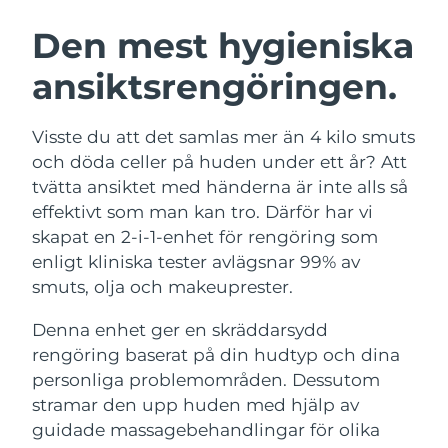
SVENSK SKÖNHETSRUTIN
Österrike
Förväntad leverans
8/11/26
Den mest hygieniska
ansiktsrengöringen.
Bahrain
Förväntad leverans
8/12/26
Ansiktsrengöring
Ansiktslyft
Belgien
Förväntad leverans
8/11/26
Visste du att det samlas mer än 4 kilo smuts
LUNA™ 4-paket
BEAR™ 2-paket
och döda celler på huden under ett år? Att
Bermuda
Förväntad leverans
8/17/26
Anti-aging massage
Microcurrent toning
tvätta ansiktet med händerna är inte alls så
effektivt som man kan tro. Därför har vi
Bosnien och
Förväntad leverans
8/14/26
skapat en 2-i-1-enhet för rengöring som
Återfuktning
Munvård
Hercegovina
LUNA™ 4 Plus
BEAR™ 2 go
enligt kliniska tester avlägsnar 99% av
UFO™ 3-paket
issa™ 4
Massage, LED heating
Microcurrent toning on-the-go
smuts, olja och makeuprester.
Brunei
Förväntad leverans
8/16/26
FAQ™ ANTI-AGING-BEHANDLING
Deep facial hydration
Hybrid silicone sonic toothbrush
Denna enhet ger en skräddarsydd
Bulgarien
Förväntad leverans
8/11/26
NEW
rengöring baserat på din hudtyp och dina
LUNA™ 4 Men
BEAR™ 2 eyes & lips
UFO™ 3 LED
issa™ 4 plus
personliga problemområden. Dessutom
Kanada
For men, anti-aging massage
Microcurrent line smoothing device
Förväntad leverans
8/15/26
Near-infrared and red light therapy
stramar den upp huden med hjälp av
Smart hybrid silicone sonic toothbrush
device
Anti-aging
LED-behandlingar
Chile
guidade massagebehandlingar för olika
Förväntad leverans
8/15/26