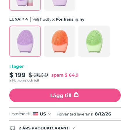
Turkiet
Förväntad leverans
8/12/26
Förenade
LUNA™ 4
Välj hudtyp:
För känslig hy
Förväntad leverans
8/12/26
Arabemiraten
Storbritannien
Förväntad leverans
8/11/26
USA
Förväntad leverans
8/12/26
Uzbekistan
Förväntad leverans
8/16/26
I lager
$ 199
$ 263,9
spara
$ 64,9
Vietnam
Förväntad leverans
8/17/26
Inkl. moms och tull
Lägg till
8/12/26
US
Leverera till:
Förväntad leverans:
2 ÅRS PRODUKTGARANTI