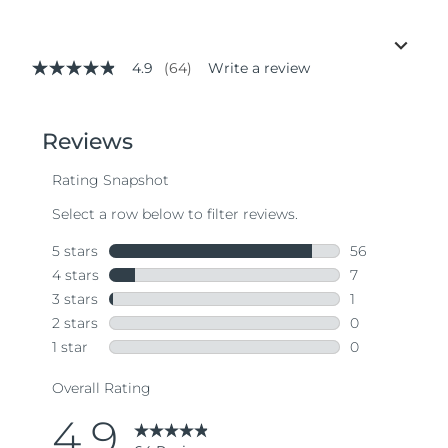
4.9
(64)
Write a review
4.9
out
of
5
stars,
average
rating
value.
Read
64
Reviews.
Same
page
link.