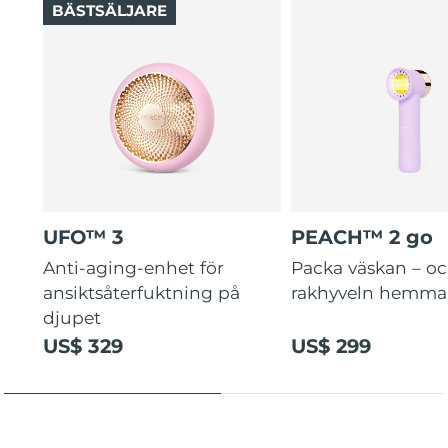
BÄSTSÄLJARE
UFO™ 3
PEACH™ 2 go
Anti-aging-enhet för
Packa väskan – o
ansiktsåterfuktning på
rakhyveln hemma
djupet
US$ 329
US$ 299