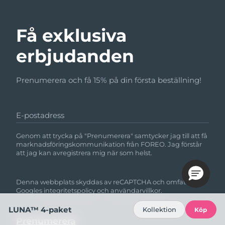
Få exklusiva
erbjudanden
Prenumerera och få 15% på din första beställning!
E-postadress
Genom att trycka på "Prenumerera" samtycker jag till att få
marknadsföringskommunikation från FOREO. Jag förstår
att jag kan avregistrera mig när som helst.
Denna webbplats skyddas av reCAPTCHA och omfattas av
Googles
integritetspolicy
och
användarvillkor.
LUNA™ 4-paket
Kollektion
Köp