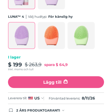
Turkiet
Förväntad leverans
8/11/26
Förenade
LUNA™ 4
Välj hudtyp:
För känslig hy
Förväntad leverans
8/11/26
Arabemiraten
Storbritannien
Förväntad leverans
8/10/26
USA
Förväntad leverans
8/11/26
Uzbekistan
Förväntad leverans
8/15/26
I lager
$ 199
$ 263,9
spara
$ 64,9
Vietnam
Förväntad leverans
8/16/26
Inkl. moms och tull
Lägg till
8/11/26
US
Leverera till:
Förväntad leverans:
2 ÅRS PRODUKTGARANTI