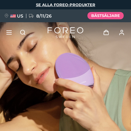
Hoppa
SE ALLA FOREO-PRODUKTER
till
huvudinnehåll
US
8/11/26
BÄSTSÄLJARE
NYHET
Logga in
Språk
BREAKING NEWS
Användarprofil
English
Deutsch
Español
Mina enheter
FAQ™ Pure Beauty-Tech Elixir
Français
Italiano
Português
Mina beställningar
Polski
Svenska
Русский
Türkçe
简体中文
繁體中文
Mina adresser
issa™ Teeth Whitening Set
Mina prenumerationer