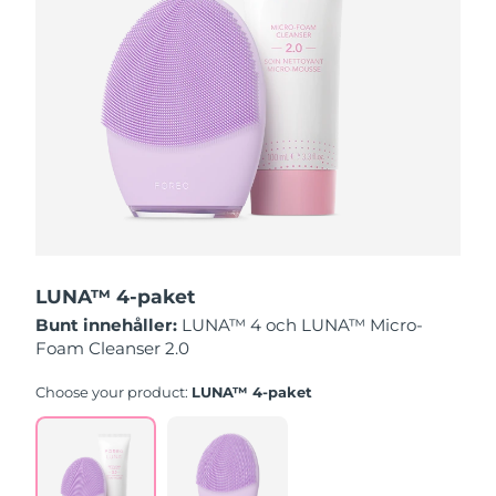
Slovakien
Förväntad leverans
8/10/26
Slovenien
Förväntad leverans
8/10/26
Sydafrika
Förväntad leverans
8/18/26
Sydkorea
Förväntad leverans
8/12/26
Spanien
Förväntad leverans
8/10/26
LUNA™ 4-paket
Sverige
Förväntad leverans
8/10/26
Bunt innehåller:
LUNA™ 4 och LUNA™ Micro-
Foam Cleanser 2.0
Schweiz
Förväntad leverans
8/10/26
Choose your product:
LUNA™ 4-paket
Taiwan
Förväntad leverans
8/15/26
Thailand
Förväntad leverans
8/14/26