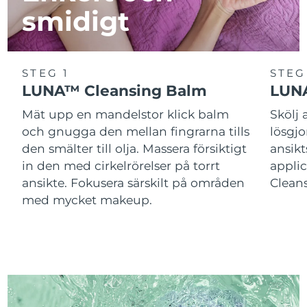
smidigt
STEG 1
STEG
LUNA™ Cleansing Balm
LUNA
Mät upp en mandelstor klick balm
Skölj
och gnugga den mellan fingrarna tills
lösgj
den smälter till olja. Massera försiktigt
ansik
in den med cirkelrörelser på torrt
applic
ansikte. Fokusera särskilt på områden
Cleans
med mycket makeup.