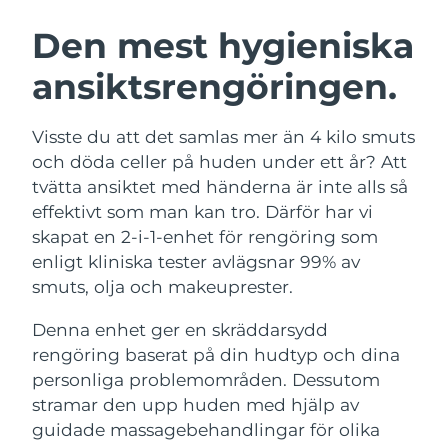
SVENSK SKÖNHETSRUTIN
Österrike
Förväntad leverans
8/10/26
Den mest hygieniska
ansiktsrengöringen.
Bahrain
Förväntad leverans
8/11/26
Ansiktsrengöring
Ansiktslyft
Belgien
Förväntad leverans
8/10/26
Visste du att det samlas mer än 4 kilo smuts
LUNA™ 4-paket
BEAR™ 2-paket
och döda celler på huden under ett år? Att
Bermuda
Förväntad leverans
8/16/26
Anti-aging massage
Microcurrent toning
tvätta ansiktet med händerna är inte alls så
effektivt som man kan tro. Därför har vi
Bosnien och
Förväntad leverans
8/13/26
skapat en 2-i-1-enhet för rengöring som
Återfuktning
Munvård
Hercegovina
LUNA™ 4 Plus
BEAR™ 2 go
enligt kliniska tester avlägsnar 99% av
UFO™ 3-paket
issa™ 4
Massage, LED heating
Microcurrent toning on-the-go
smuts, olja och makeuprester.
Brunei
Förväntad leverans
8/15/26
FAQ™ ANTI-AGING-BEHANDLING
Deep facial hydration
Hybrid silicone sonic toothbrush
Denna enhet ger en skräddarsydd
Bulgarien
Förväntad leverans
8/10/26
NEW
rengöring baserat på din hudtyp och dina
LUNA™ 4 Men
BEAR™ 2 eyes & lips
UFO™ 3 LED
issa™ 4 plus
personliga problemområden. Dessutom
Kanada
For men, anti-aging massage
Microcurrent line smoothing device
Förväntad leverans
8/14/26
Near-infrared and red light therapy
stramar den upp huden med hjälp av
Smart hybrid silicone sonic toothbrush
device
Anti-aging
LED-behandlingar
Chile
guidade massagebehandlingar för olika
Förväntad leverans
8/14/26