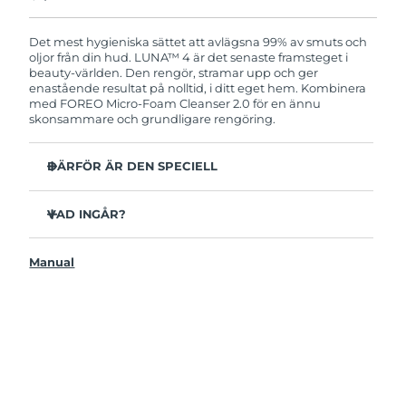
Produkten levereras med FOREOs heltäckande
garanti. Det betyder att vi byter ut produkten
utan extra kostnad om du får problem med den
Det mest hygieniska sättet att avlägsna 99% av smuts och
inom två år efter inköpsdatum.
oljor från din hud. LUNA™ 4 är det senaste framsteget i
beauty-världen. Den rengör, stramar upp och ger
enastående resultat på nolltid, i ditt eget hem. Kombinera
med FOREO Micro-Foam Cleanser 2.0 för en ännu
skonsammare och grundligare rengöring.
DÄRFÖR ÄR DEN SPECIELL
96% av användarna uppger att huden ser friskare ut.
81% upplever mindre finnar.
VAD INGÅR?
Avlägsnar smuts och oljor på djupet utan att torka ut.
LUNAA™ 4
86% av användarna uppger att huden både känns och
Manual
LUNA™ Micro-Foam Cleanser 2.0
ser fastare och mer elastisk ut.
USB-laddkabel
Ger huden näring och skyddar mot fria radikaler.
Resenecessär
35x mer hygienisk än borstar med nylonborststrån.
Snabbstartsguide
Bruksanvisning
2 års garanti (Spanien, Portugal, Sverige: 3 års garanti)