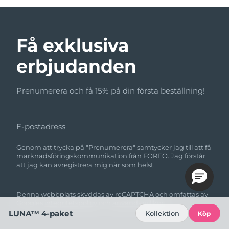
Få exklusiva
erbjudanden
Prenumerera och få 15% på din första beställning!
E-postadress
Genom att trycka på "Prenumerera" samtycker jag till att få
marknadsföringskommunikation från FOREO. Jag förstår
att jag kan avregistrera mig när som helst.
Denna webbplats skyddas av reCAPTCHA och omfattas av
Googles
integritetspolicy
och
användarvillkor.
LUNA™ 4-paket
Kollektion
Köp