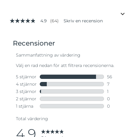
4.9
(64)
Skriv en recension
4.9
av
5
stjärnor,
genomsnittligt
betyg.
Read
64
Reviews.
Länk
till
samma
sida.