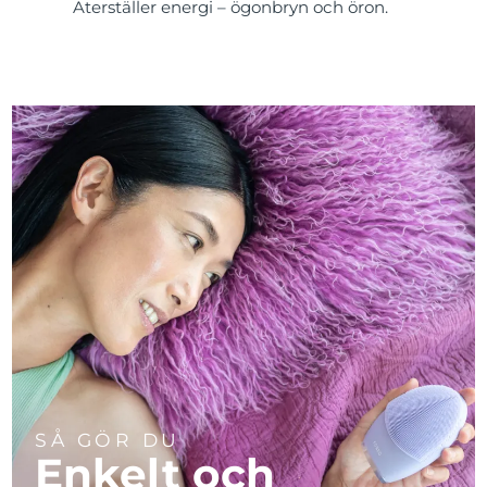
Återställer energi – ögonbryn och öron.
SÅ GÖR DU
Enkelt och