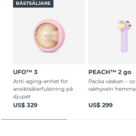
BÄSTSÄLJARE
UFO™ 3
PEACH™ 2 go
Anti-aging-enhet för
Packa väskan – o
ansiktsåterfuktning på
rakhyveln hemma
djupet
US$ 329
US$ 299