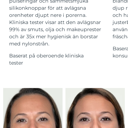
Advanced pore care essentials
pulseringar och sammetsmjuka
bland
For healthy hair
18% PAP
Israel
Förväntad leverans
8/14/26
silikonknoppar för att avlägsna
djup r
Kosmetika
Man
orenheter djupt nere i porerna.
och ha
Italien
Förväntad leverans
8/10/26
Kliniska tester visar att den avlägsnar
juster
99% av smuts, olja och makeuprester
använ
Japan
Förväntad leverans
8/13/26
och är 35x mer hygienisk än borstar
fräsch
med nylonstrån.
Handla allt
Jersey
Förväntad leverans
8/15/26
Baser
Baserat på oberoende kliniska
konsu
Kazakstan
Förväntad leverans
8/12/26
tester
FOREO APP
Kuwait
Förväntad leverans
8/10/26
OM FOREO
Lettland
Förväntad leverans
8/10/26
Libanon
Förväntad leverans
8/11/26
Litauen
Förväntad leverans
8/10/26
Luxemburg
Förväntad leverans
8/10/26