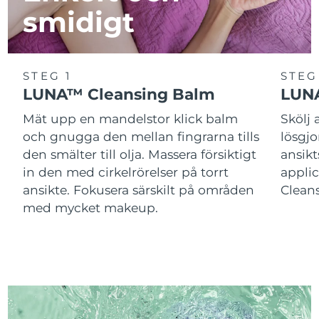
smidigt
STEG 1
STEG
LUNA™ Cleansing Balm
LUNA
Mät upp en mandelstor klick balm
Skölj
och gnugga den mellan fingrarna tills
lösgj
den smälter till olja. Massera försiktigt
ansik
in den med cirkelrörelser på torrt
applic
ansikte. Fokusera särskilt på områden
Cleans
med mycket makeup.