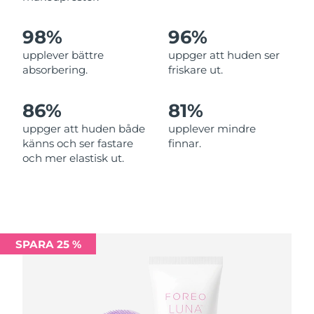
Filippinerna
Förväntad leverans
13/08/2026
98%
96%
upplever bättre
uppger att huden ser
Polen
Förväntad leverans
11/08/2026
absorbering.
friskare ut.
Portugal
Förväntad leverans
10/08/2026
86%
81%
Puerto Rico
Förväntad leverans
12/08/2026
uppger att huden både
upplever mindre
känns och ser fastare
finnar.
Qatar
Förväntad leverans
11/08/2026
och mer elastisk ut.
Réunion
Förväntad leverans
15/08/2026
Rumänien
Förväntad leverans
10/08/2026
SPARA 25 %
Ryssland
Förväntad leverans
18/08/2026
Saudiarabien
Förväntad leverans
11/08/2026