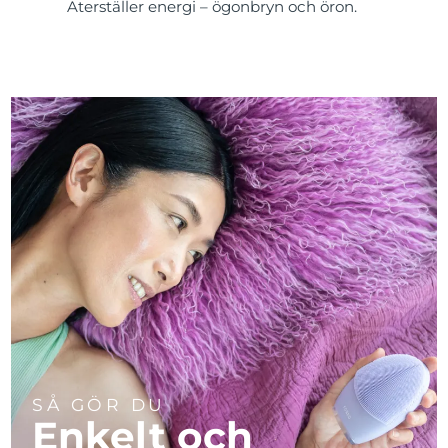
Återställer energi – ögonbryn och öron.
SÅ GÖR DU
Enkelt och