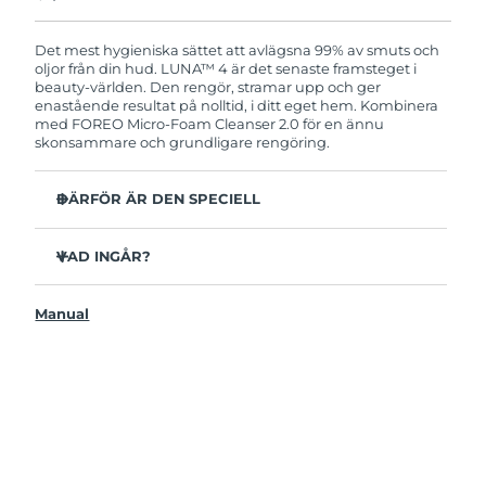
Produkten levereras med FOREOs heltäckande
garanti. Det betyder att vi byter ut produkten
utan extra kostnad om du får problem med den
Det mest hygieniska sättet att avlägsna 99% av smuts och
inom två år efter inköpsdatum.
oljor från din hud. LUNA™ 4 är det senaste framsteget i
beauty-världen. Den rengör, stramar upp och ger
enastående resultat på nolltid, i ditt eget hem. Kombinera
med FOREO Micro-Foam Cleanser 2.0 för en ännu
skonsammare och grundligare rengöring.
DÄRFÖR ÄR DEN SPECIELL
96% av användarna uppger att huden ser friskare ut.
81% upplever mindre finnar.
VAD INGÅR?
Avlägsnar smuts och oljor på djupet utan att torka ut.
LUNAA™ 4
86% av användarna uppger att huden både känns och
Manual
LUNA™ Micro-Foam Cleanser 2.0
ser fastare och mer elastisk ut.
USB-laddkabel
Ger huden näring och skyddar mot fria radikaler.
Resenecessär
35x mer hygienisk än borstar med nylonborststrån.
Snabbstartsguide
Bruksanvisning
2 års garanti (Spanien, Portugal, Sverige: 3 års garanti)