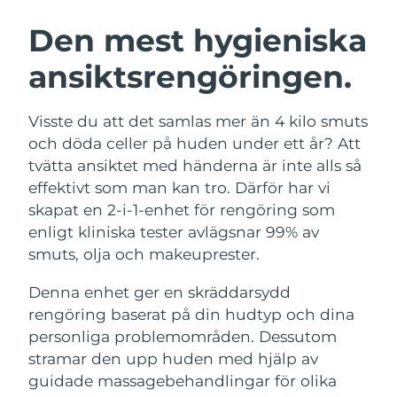
SVENSK SKÖNHETSRUTIN
Österrike
Förväntad leverans
10/08/2026
Den mest hygieniska
ansiktsrengöringen.
Bahrain
Förväntad leverans
11/08/2026
Ansiktsrengöring
Ansiktslyft
Belgien
Förväntad leverans
10/08/2026
Visste du att det samlas mer än 4 kilo smuts
LUNA™ 4-paket
BEAR™ 2-paket
och döda celler på huden under ett år? Att
Bermuda
Förväntad leverans
16/08/2026
Anti-aging massage
Microcurrent toning
tvätta ansiktet med händerna är inte alls så
effektivt som man kan tro. Därför har vi
Bosnien och
Förväntad leverans
13/08/2026
skapat en 2-i-1-enhet för rengöring som
Återfuktning
Munvård
Hercegovina
LUNA™ 4 Plus
BEAR™ 2 go
enligt kliniska tester avlägsnar 99% av
UFO™ 3-paket
issa™ 4
Massage, LED heating
Microcurrent toning on-the-go
smuts, olja och makeuprester.
Brunei
Förväntad leverans
15/08/2026
FAQ™ ANTI-AGING-BEHANDLING
Deep facial hydration
Hybrid silicone sonic toothbrush
Denna enhet ger en skräddarsydd
Bulgarien
Förväntad leverans
10/08/2026
NEW
rengöring baserat på din hudtyp och dina
LUNA™ 4 Men
BEAR™ 2 eyes & lips
UFO™ 3 LED
issa™ 4 plus
personliga problemområden. Dessutom
Kanada
For men, anti-aging massage
Microcurrent line smoothing device
Förväntad leverans
14/08/2026
Near-infrared and red light therapy
stramar den upp huden med hjälp av
Smart hybrid silicone sonic toothbrush
device
Anti-aging
LED-behandlingar
Chile
guidade massagebehandlingar för olika
Förväntad leverans
14/08/2026