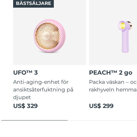
BÄSTSÄLJARE
UFO™ 3
PEACH™ 2 go
Anti-aging-enhet för
Packa väskan – o
ansiktsåterfuktning på
rakhyveln hemma
djupet
US$ 329
US$ 299