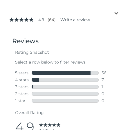
4.9
(64)
Write a review
4.9
out
of
5
stars,
average
rating
value.
Read
64
Reviews.
Same
page
link.