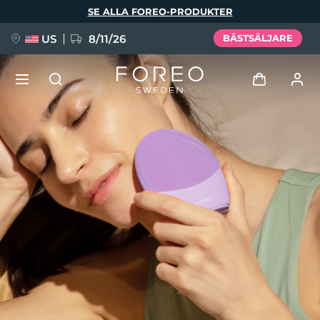
Hoppa
SE ALLA FOREO-PRODUKTER
till
huvudinnehåll
US
8/11/26
BÄSTSÄLJARE
NYHET
Logga in
Språk
BREAKING NEWS
Användarprofil
English
Deutsch
Español
Mina enheter
FAQ™ Pure Beauty-Tech Elixir
Français
Italiano
Português
Mina beställningar
Polski
Svenska
Русский
Türkçe
简体中文
繁體中文
Mina adresser
issa™ Teeth Whitening Set
Mina prenumerationer