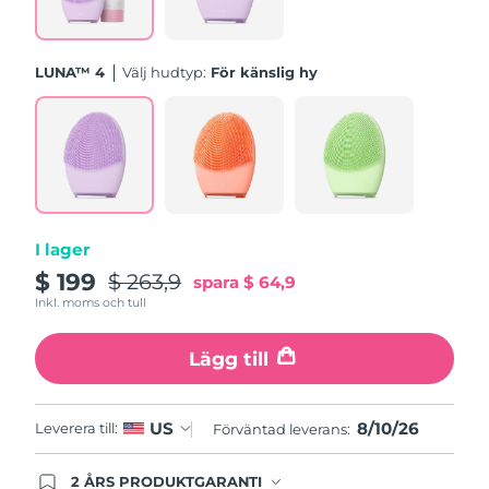
Turkiet
Förväntad leverans
11/08/2026
LUNA™ 4
Välj hudtyp:
För känslig hy
Förenade
Förväntad leverans
11/08/2026
Arabemiraten
Storbritannien
Förväntad leverans
10/08/2026
USA
Förväntad leverans
11/08/2026
I lager
Uzbekistan
Förväntad leverans
15/08/2026
$ 199
$ 263,9
spara
$ 64,9
Inkl. moms och tull
Vietnam
Förväntad leverans
16/08/2026
Lägg till
8/10/26
US
Leverera till:
Förväntad leverans:
2 ÅRS PRODUKTGARANTI