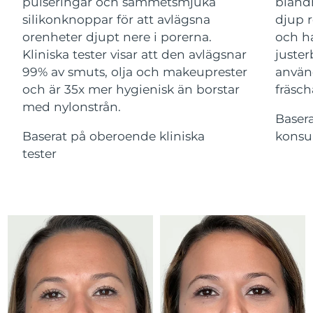
Advanced pore care essentials
pulseringar och sammetsmjuka
bland
For healthy hair
18% PAP
silikonknoppar för att avlägsna
djup r
Kosmetika
Man
Israel
Förväntad leverans
14/08/2026
orenheter djupt nere i porerna.
och ha
Kliniska tester visar att den avlägsnar
juster
Italien
Förväntad leverans
10/08/2026
99% av smuts, olja och makeuprester
använ
och är 35x mer hygienisk än borstar
fräsch
Japan
Förväntad leverans
13/08/2026
med nylonstrån.
Handla allt
Baser
Jersey
Förväntad leverans
15/08/2026
Baserat på oberoende kliniska
konsu
tester
Kazakstan
Förväntad leverans
12/08/2026
FOREO APP
Kuwait
Förväntad leverans
10/08/2026
OM FOREO
Lettland
Förväntad leverans
10/08/2026
Libanon
Förväntad leverans
11/08/2026
Litauen
Förväntad leverans
10/08/2026