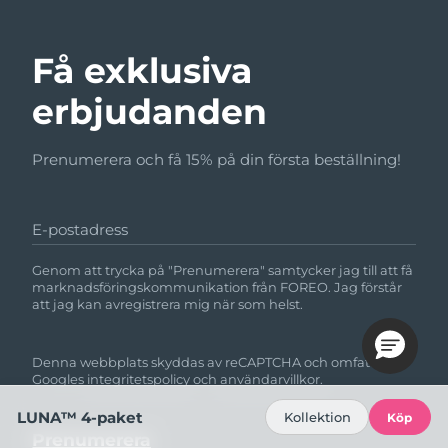
Få exklusiva
erbjudanden
Prenumerera och få 15% på din första beställning!
E-postadress
Genom att trycka på "Prenumerera" samtycker jag till att få
marknadsföringskommunikation från FOREO. Jag förstår
att jag kan avregistrera mig när som helst.
Denna webbplats skyddas av reCAPTCHA och omfattas av
Googles
integritetspolicy
och
användarvillkor.
LUNA™ 4-paket
Kollektion
Köp