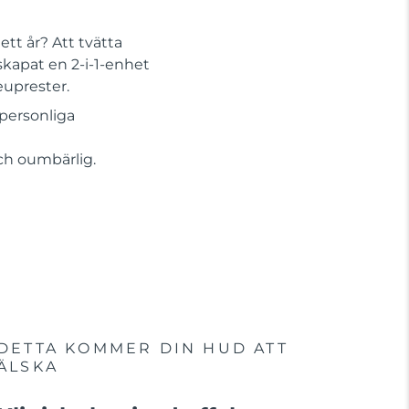
tt år? Att tvätta
skapat en 2-i-1-enhet
euprester.
personliga
Och oumbärlig.
DETTA KOMMER DIN HUD ATT
ÄLSKA