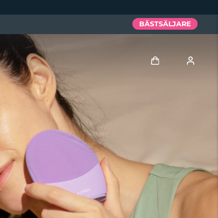
BÄSTSÄLJARE
Logga in
Användarprofil
Mina enheter
Mina beställningar
Mina adresser
Mina prenumerationer