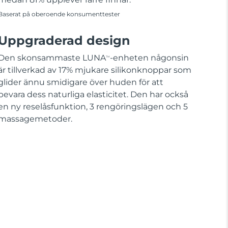
Baserat på oberoende konsumenttester
Uppgraderad design
Den skonsammaste LUNA
-enheten någonsin
TM
är tillverkad av 17% mjukare silikonknoppar som
glider ännu smidigare över huden för att
bevara dess naturliga elasticitet. Den har också
en ny reselåsfunktion, 3 rengöringslägen och 5
massagemetoder.