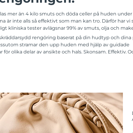
las mer än 4 kilo smuts och döda celler på huden under e
 är inte alls så effektivt som man kan tro. Därför har vi 
igt kliniska tester avlägsnar 99% av smuts, olja och mak
kräddarsydd rengöring baserat på din hudtyp och dina 
ssutom stramar den upp huden med hjälp av guidade
ör olika delar av ansikte och hals. Skonsam. Effektiv. 