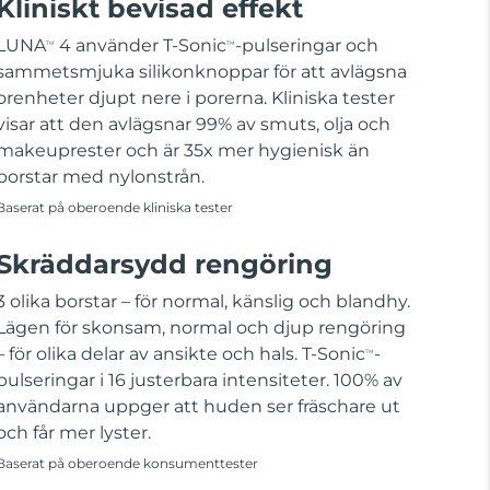
Kliniskt bevisad effekt
LUNA
4 använder T-Sonic
-pulseringar och
TM
TM
sammetsmjuka silikonknoppar för att avlägsna
orenheter djupt nere i porerna. Kliniska tester
visar att den avlägsnar 99% av smuts, olja och
makeuprester och är 35x mer hygienisk än
borstar med nylonstrån.
Baserat på oberoende kliniska tester
Skräddarsydd rengöring
3 olika borstar – för normal, känslig och blandhy.
Lägen för skonsam, normal och djup rengöring
– för olika delar av ansikte och hals. T-Sonic
-
TM
pulseringar i 16 justerbara intensiteter. 100% av
användarna uppger att huden ser fräschare ut
och får mer lyster.
Baserat på oberoende konsumenttester