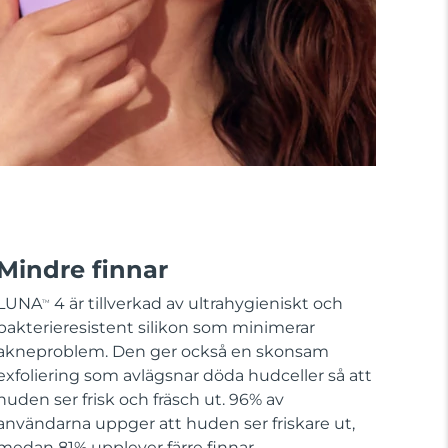
Mindre finnar
LUNA
4 är tillverkad av ultrahygieniskt och
TM
bakterieresistent silikon som minimerar
akneproblem. Den ger också en skonsam
exfoliering som avlägsnar döda hudceller så att
huden ser frisk och fräsch ut. 96% av
användarna uppger att huden ser friskare ut,
medan 81% upplever färre finnar.