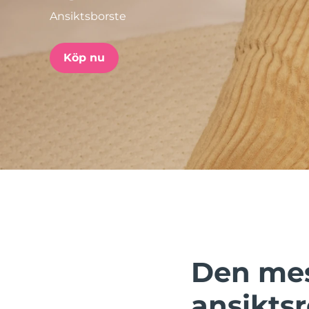
Ansiktsborste
issa™ Teeth Whitening Set
Köp nu
FAQ™ Dual LED Panel
POPULÄR
Specialerbjudanden
Bästsäljare
Den mes
ansikts