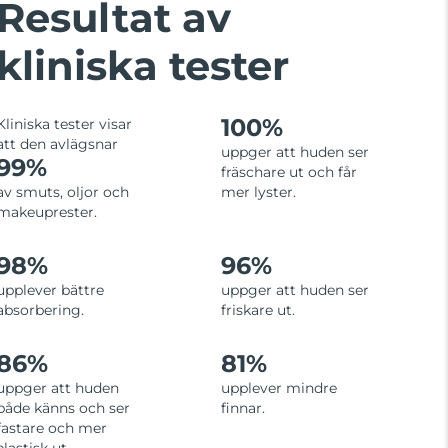
Resultat av
kliniska tester
100%
Kliniska tester visar
att den avlägsnar
uppger att huden ser
99%
fräschare ut och får
av smuts, oljor och
mer lyster.
makeuprester.
98%
96%
upplever bättre
uppger att huden ser
absorbering.
friskare ut.
86%
81%
uppger att huden
upplever mindre
både känns och ser
finnar.
fastare och mer