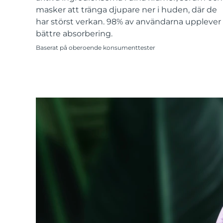
KIWI™-hudvård
All acne treatment devices
All revitalizing eye massagers
Serum
masker att tränga djupare ner i huden, där de
issa™ Teeth Whitening Gel
Advanced pore care essentials
For healthy hair
har störst verkan. 98% av användarna upplever
18% PAP
bättre absorbering.
Kosmetika
Man
Baserat på oberoende konsumenttester
Handla allt
FOREO APP
OM FOREO