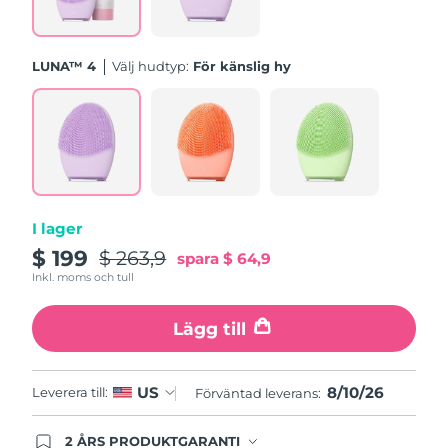
Turkiet
Förväntad leverans
10/8/26
Förenade
LUNA™ 4
Välj hudtyp:
För känslig hy
Förväntad leverans
10/8/26
Arabemiraten
Storbritannien
Förväntad leverans
9/8/26
USA
Förväntad leverans
10/8/26
Uzbekistan
Förväntad leverans
14/8/26
I lager
$ 199
$ 263,9
spara
$ 64,9
Vietnam
Förväntad leverans
15/8/26
Inkl. moms och tull
Lägg till
8/10/26
US
Leverera till:
Förväntad leverans:
2 ÅRS PRODUKTGARANTI