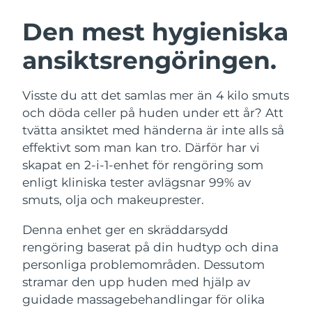
SVENSK SKÖNHETSRUTIN
Österrike
Förväntad leverans
9/8/26
Den mest hygieniska
ansiktsrengöringen.
Bahrain
Förväntad leverans
10/8/26
Ansiktsrengöring
Ansiktslyft
Belgien
Förväntad leverans
9/8/26
Visste du att det samlas mer än 4 kilo smuts
LUNA™ 4-paket
BEAR™ 2-paket
och döda celler på huden under ett år? Att
Bermuda
Förväntad leverans
15/8/26
Anti-aging massage
Microcurrent toning
tvätta ansiktet med händerna är inte alls så
effektivt som man kan tro. Därför har vi
Bosnien och
Förväntad leverans
12/8/26
skapat en 2-i-1-enhet för rengöring som
Återfuktning
Munvård
Hercegovina
LUNA™ 4 Plus
BEAR™ 2 go
enligt kliniska tester avlägsnar 99% av
UFO™ 3-paket
issa™ 4
Massage, LED heating
Microcurrent toning on-the-go
smuts, olja och makeuprester.
Brunei
Förväntad leverans
14/8/26
FAQ™ ANTI-AGING-BEHANDLING
Deep facial hydration
Hybrid silicone sonic toothbrush
Denna enhet ger en skräddarsydd
Bulgarien
Förväntad leverans
9/8/26
NEW
rengöring baserat på din hudtyp och dina
LUNA™ 4 Men
BEAR™ 2 eyes & lips
UFO™ 3 LED
issa™ 4 plus
personliga problemområden. Dessutom
Kanada
For men, anti-aging massage
Microcurrent line smoothing device
Förväntad leverans
13/8/26
Near-infrared and red light therapy
stramar den upp huden med hjälp av
Smart hybrid silicone sonic toothbrush
device
Anti-aging
LED-behandlingar
Chile
guidade massagebehandlingar för olika
Förväntad leverans
13/8/26