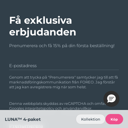
Få exklusiva
erbjudanden
Prenumerera och få 15% på din första beställning!
E-postadress
Genom att trycka på "Prenumerera" samtycker jag till att få
marknadsföringskommunikation från FOREO. Jag förstår
att jag kan avregistrera mig när som helst.
Denna webbplats skyddas av reCAPTCHA och omfattas av
Googles
integritetspolicy
och
användarvillkor.
LUNA™ 4-paket
Kollektion
Köp