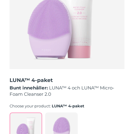
Slovakien
Förväntad leverans
9/8/26
Slovenien
Förväntad leverans
9/8/26
Sydafrika
Förväntad leverans
17/8/26
Sydkorea
Förväntad leverans
11/8/26
Spanien
Förväntad leverans
9/8/26
LUNA™ 4-paket
Sverige
Förväntad leverans
9/8/26
Bunt innehåller:
LUNA™ 4 och LUNA™ Micro-
Foam Cleanser 2.0
Schweiz
Förväntad leverans
9/8/26
Choose your product:
LUNA™ 4-paket
Taiwan
Förväntad leverans
14/8/26
Thailand
Förväntad leverans
13/8/26