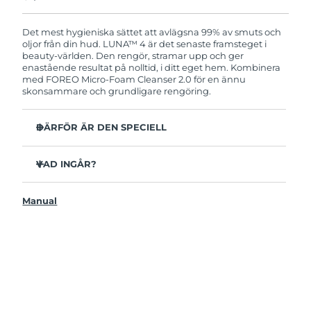
Produkten levereras med FOREOs heltäckande
garanti. Det betyder att vi byter ut produkten
utan extra kostnad om du får problem med den
Det mest hygieniska sättet att avlägsna 99% av smuts och
inom två år efter inköpsdatum.
oljor från din hud. LUNA™ 4 är det senaste framsteget i
beauty-världen. Den rengör, stramar upp och ger
enastående resultat på nolltid, i ditt eget hem. Kombinera
med FOREO Micro-Foam Cleanser 2.0 för en ännu
skonsammare och grundligare rengöring.
DÄRFÖR ÄR DEN SPECIELL
96% av användarna uppger att huden ser friskare ut.
81% upplever mindre finnar.
VAD INGÅR?
Avlägsnar smuts och oljor på djupet utan att torka ut.
LUNAA™ 4
86% av användarna uppger att huden både känns och
Manual
LUNA™ Micro-Foam Cleanser 2.0
ser fastare och mer elastisk ut.
USB-laddkabel
Ger huden näring och skyddar mot fria radikaler.
Resenecessär
35x mer hygienisk än borstar med nylonborststrån.
Snabbstartsguide
Bruksanvisning
2 års garanti (Spanien, Portugal, Sverige: 3 års garanti)