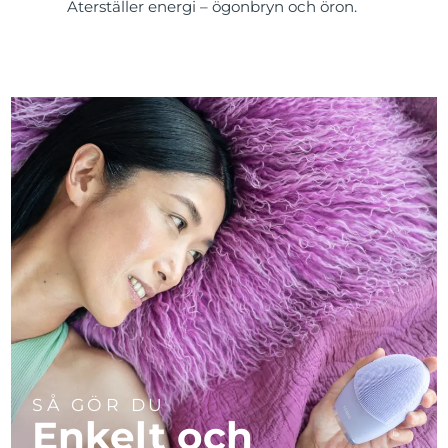
Återställer energi – ögonbryn och öron.
SÅ GÖR DU
Enkelt och