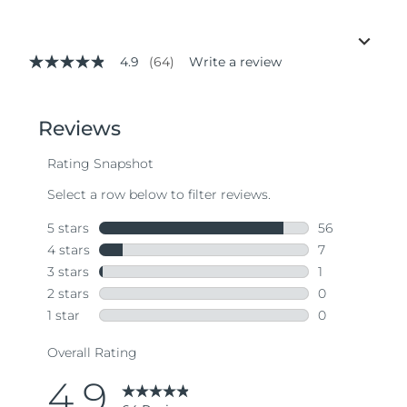
4.9
(64)
Write a review
4.9
out
of
5
stars,
average
rating
value.
Read
64
Reviews.
Same
page
link.