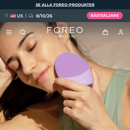
Hoppa
SE ALLA FOREO-PRODUKTER
till
huvudinnehåll
US
8/10/26
BÄSTSÄLJARE
NYHET
Logga in
Språk
BREAKING NEWS
Användarprofil
English
Deutsch
Español
Mina enheter
FAQ™ Pure Beauty-Tech Elixir
Français
Italiano
Português
Mina beställningar
Polski
Svenska
Русский
Türkçe
简体中文
繁體中文
Mina adresser
issa™ Teeth Whitening Set
Mina prenumerationer