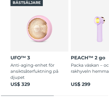
BÄSTSÄLJARE
UFO™ 3
PEACH™ 2 go
Anti-aging-enhet för
Packa väskan – o
ansiktsåterfuktning på
rakhyveln hemma
djupet
US$ 329
US$ 299