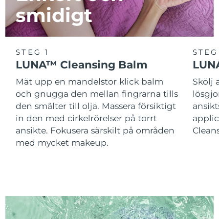
smidigt
STEG 1
STEG
LUNA™ Cleansing Balm
LUNA
Mät upp en mandelstor klick balm
Skölj
och gnugga den mellan fingrarna tills
lösgj
den smälter till olja. Massera försiktigt
ansik
in den med cirkelrörelser på torrt
applic
ansikte. Fokusera särskilt på områden
Cleans
med mycket makeup.