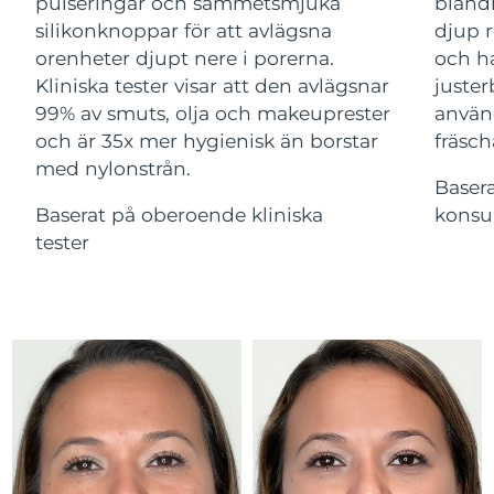
Advanced pore care essentials
pulseringar och sammetsmjuka
bland
For healthy hair
18% PAP
Israel
Förväntad leverans
13/8/26
silikonknoppar för att avlägsna
djup r
Kosmetika
Man
orenheter djupt nere i porerna.
och ha
Italien
Förväntad leverans
9/8/26
Kliniska tester visar att den avlägsnar
juster
99% av smuts, olja och makeuprester
använ
Japan
Förväntad leverans
12/8/26
och är 35x mer hygienisk än borstar
fräsch
med nylonstrån.
Handla allt
Jersey
Förväntad leverans
14/8/26
Baser
Baserat på oberoende kliniska
konsu
Kazakstan
Förväntad leverans
11/8/26
tester
FOREO APP
Kuwait
Förväntad leverans
9/8/26
OM FOREO
Lettland
Förväntad leverans
9/8/26
Libanon
Förväntad leverans
10/8/26
Litauen
Förväntad leverans
9/8/26
Luxemburg
Förväntad leverans
9/8/26