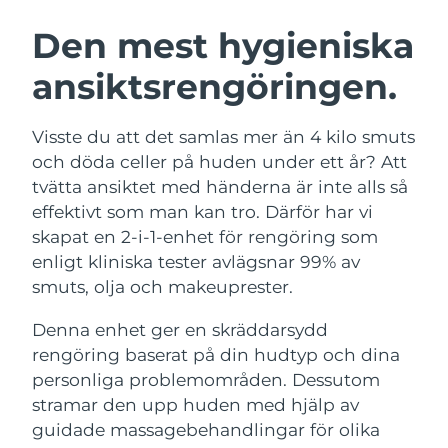
SVENSK SKÖNHETSRUTIN
Österrike
Förväntad leverans
8/12/26
Den mest hygieniska
ansiktsrengöringen.
Bahrain
Förväntad leverans
8/13/26
Ansiktsrengöring
Ansiktslyft
Belgien
Förväntad leverans
8/12/26
Visste du att det samlas mer än 4 kilo smuts
LUNA™ 4-paket
BEAR™ 2-paket
och döda celler på huden under ett år? Att
Bermuda
Förväntad leverans
8/18/26
Anti-aging massage
Microcurrent toning
tvätta ansiktet med händerna är inte alls så
effektivt som man kan tro. Därför har vi
Bosnien och
Förväntad leverans
8/15/26
skapat en 2-i-1-enhet för rengöring som
Återfuktning
Munvård
Hercegovina
LUNA™ 4 Plus
BEAR™ 2 go
enligt kliniska tester avlägsnar 99% av
UFO™ 3-paket
issa™ 4
Massage, LED heating
Microcurrent toning on-the-go
smuts, olja och makeuprester.
Brunei
Förväntad leverans
8/17/26
FAQ™ ANTI-AGING-BEHANDLING
Deep facial hydration
Hybrid silicone sonic toothbrush
Denna enhet ger en skräddarsydd
Bulgarien
Förväntad leverans
8/12/26
NEW
rengöring baserat på din hudtyp och dina
LUNA™ 4 Men
BEAR™ 2 eyes & lips
UFO™ 3 LED
issa™ 4 plus
personliga problemområden. Dessutom
Kanada
For men, anti-aging massage
Microcurrent line smoothing device
Förväntad leverans
8/16/26
Near-infrared and red light therapy
stramar den upp huden med hjälp av
Smart hybrid silicone sonic toothbrush
device
Anti-aging
LED-behandlingar
Chile
guidade massagebehandlingar för olika
Förväntad leverans
8/16/26