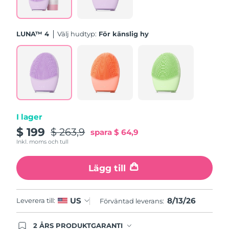
Turkiet
Förväntad leverans
8/13/26
Förenade
LUNA™ 4
Välj hudtyp:
För känslig hy
Förväntad leverans
8/13/26
Arabemiraten
Storbritannien
Förväntad leverans
8/12/26
USA
Förväntad leverans
8/13/26
Uzbekistan
Förväntad leverans
8/17/26
I lager
$ 199
$ 263,9
spara
$ 64,9
Vietnam
Förväntad leverans
8/18/26
Inkl. moms och tull
Lägg till
8/13/26
US
Leverera till:
Förväntad leverans:
2 ÅRS PRODUKTGARANTI