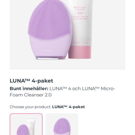
Slovakien
Förväntad leverans
8/12/26
Slovenien
Förväntad leverans
8/12/26
Sydafrika
Förväntad leverans
8/20/26
Sydkorea
Förväntad leverans
8/14/26
Spanien
Förväntad leverans
8/12/26
LUNA™ 4-paket
Sverige
Förväntad leverans
8/12/26
Bunt innehåller:
LUNA™ 4 och LUNA™ Micro-
Foam Cleanser 2.0
Schweiz
Förväntad leverans
8/12/26
Choose your product:
LUNA™ 4-paket
Taiwan
Förväntad leverans
8/17/26
Thailand
Förväntad leverans
8/16/26