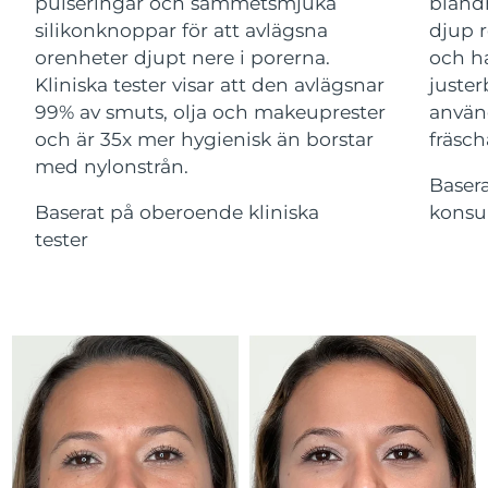
Advanced pore care essentials
pulseringar och sammetsmjuka
bland
For healthy hair
18% PAP
Israel
Förväntad leverans
8/16/26
silikonknoppar för att avlägsna
djup r
Kosmetika
Man
orenheter djupt nere i porerna.
och ha
Italien
Förväntad leverans
8/12/26
Kliniska tester visar att den avlägsnar
juster
99% av smuts, olja och makeuprester
använ
Japan
Förväntad leverans
8/15/26
och är 35x mer hygienisk än borstar
fräsch
med nylonstrån.
Handla allt
Jersey
Förväntad leverans
8/17/26
Baser
Baserat på oberoende kliniska
konsu
Kazakstan
Förväntad leverans
8/14/26
tester
FOREO APP
Kuwait
Förväntad leverans
8/12/26
OM FOREO
Lettland
Förväntad leverans
8/12/26
Libanon
Förväntad leverans
8/13/26
Litauen
Förväntad leverans
8/12/26
Luxemburg
Förväntad leverans
8/12/26