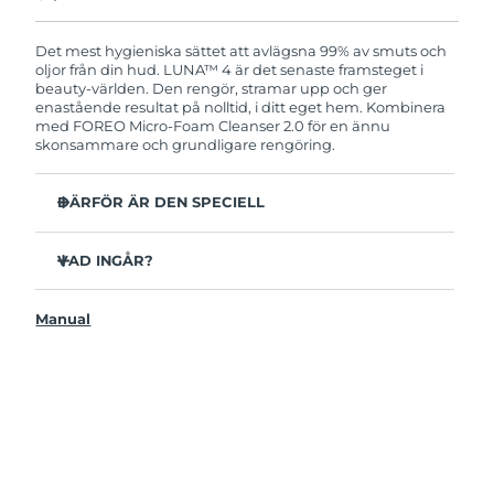
Produkten levereras med FOREOs heltäckande
garanti. Det betyder att vi byter ut produkten
utan extra kostnad om du får problem med den
Det mest hygieniska sättet att avlägsna 99% av smuts och
inom två år efter inköpsdatum.
oljor från din hud. LUNA™ 4 är det senaste framsteget i
beauty-världen. Den rengör, stramar upp och ger
enastående resultat på nolltid, i ditt eget hem. Kombinera
med FOREO Micro-Foam Cleanser 2.0 för en ännu
skonsammare och grundligare rengöring.
DÄRFÖR ÄR DEN SPECIELL
96% av användarna uppger att huden ser friskare ut.
81% upplever mindre finnar.
VAD INGÅR?
Avlägsnar smuts och oljor på djupet utan att torka ut.
LUNAA™ 4
86% av användarna uppger att huden både känns och
Manual
LUNA™ Micro-Foam Cleanser 2.0
ser fastare och mer elastisk ut.
USB-laddkabel
Ger huden näring och skyddar mot fria radikaler.
Resenecessär
35x mer hygienisk än borstar med nylonborststrån.
Snabbstartsguide
Bruksanvisning
2 års garanti (Spanien, Portugal, Sverige: 3 års garanti)