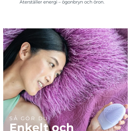
Återställer energi – ögonbryn och öron.
SÅ GÖR DU
Enkelt och