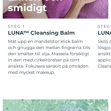
smidigt
STEG 1
STEG
LUNA™ Cleansing Balm
LUNA
Mät upp en mandelstor klick balm
Skölj
och gnugga den mellan fingrarna tills
lösgj
den smälter till olja. Massera försiktigt
ansik
in den med cirkelrörelser på torrt
applic
ansikte. Fokusera särskilt på områden
Cleans
med mycket makeup.