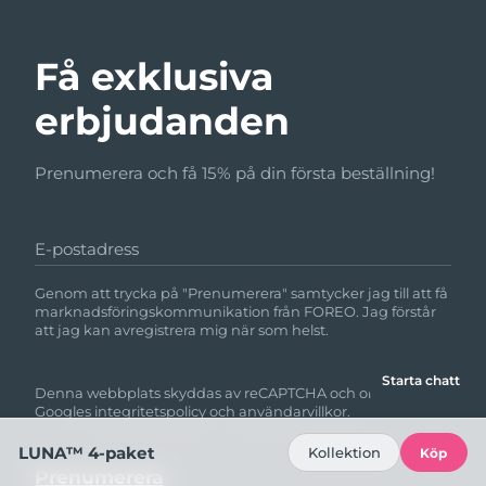
Få exklusiva
erbjudanden
Prenumerera och få 15% på din första beställning!
E-postadress
Genom att trycka på "Prenumerera" samtycker jag till att få
marknadsföringskommunikation från FOREO. Jag förstår
att jag kan avregistrera mig när som helst.
Starta chatt
Denna webbplats skyddas av reCAPTCHA och omfattas av
Googles
integritetspolicy
och
användarvillkor.
LUNA™ 4-paket
Kollektion
Köp