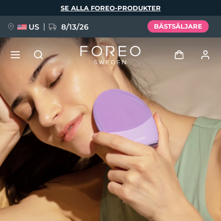
Hoppa
SE ALLA FOREO-PRODUKTER
till
huvudinnehåll
US
8/13/26
BÄSTSÄLJARE
NYHET
Logga in
Språk
BREAKING NEWS
Användarprofil
English
Deutsch
Español
Mina enheter
FAQ™ Pure Beauty-Tech Elixir
Français
Italiano
Português
Mina beställningar
Polski
Svenska
Русский
Türkçe
简体中文
繁體中文
Mina adresser
issa™ Teeth Whitening Set
Mina prenumerationer