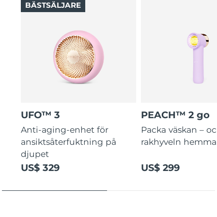
BÄSTSÄLJARE
UFO™ 3
PEACH™ 2 go
Anti-aging-enhet för
Packa väskan – o
ansiktsåterfuktning på
rakhyveln hemma
djupet
US$ 329
US$ 299