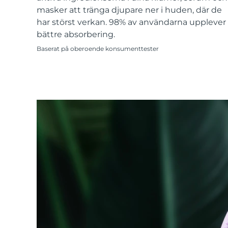
KIWI™-hudvård
All acne treatment devices
All revitalizing eye massagers
Serum
masker att tränga djupare ner i huden, där de
issa™ Teeth Whitening Gel
Advanced pore care essentials
For healthy hair
har störst verkan. 98% av användarna upplever
18% PAP
bättre absorbering.
Kosmetika
Man
Baserat på oberoende konsumenttester
Handla allt
FOREO APP
OM FOREO