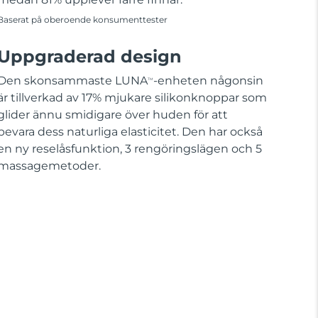
Baserat på oberoende konsumenttester
Uppgraderad design
Den skonsammaste LUNA
-enheten någonsin
TM
är tillverkad av 17% mjukare silikonknoppar som
glider ännu smidigare över huden för att
bevara dess naturliga elasticitet. Den har också
en ny reselåsfunktion, 3 rengöringslägen och 5
massagemetoder.