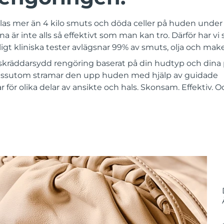
las mer än 4 kilo smuts och döda celler på huden under e
 är inte alls så effektivt som man kan tro. Därför har vi 
igt kliniska tester avlägsnar 99% av smuts, olja och mak
kräddarsydd rengöring baserat på din hudtyp och dina 
ssutom stramar den upp huden med hjälp av guidade
ör olika delar av ansikte och hals. Skonsam. Effektiv. 