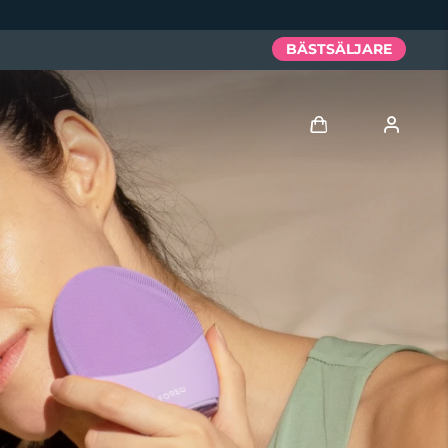
BÄSTSÄLJARE
Logga in
Användarprofil
Mina enheter
Mina beställningar
Mina adresser
Mina prenumerationer