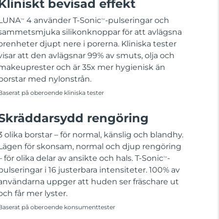
Kliniskt bevisad effekt
LUNA
4 använder T-Sonic
-pulseringar och
TM
TM
sammetsmjuka silikonknoppar för att avlägsna
orenheter djupt nere i porerna. Kliniska tester
visar att den avlägsnar 99% av smuts, olja och
makeuprester och är 35x mer hygienisk än
borstar med nylonstrån.
Baserat på oberoende kliniska tester
Skräddarsydd rengöring
3 olika borstar – för normal, känslig och blandhy.
Lägen för skonsam, normal och djup rengöring
– för olika delar av ansikte och hals. T-Sonic
-
TM
pulseringar i 16 justerbara intensiteter. 100% av
användarna uppger att huden ser fräschare ut
och får mer lyster.
Baserat på oberoende konsumenttester