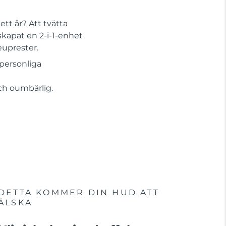
tt år? Att tvätta
skapat en 2-i-1-enhet
euprester.
personliga
Och oumbärlig.
DETTA KOMMER DIN HUD ATT
ÄLSKA