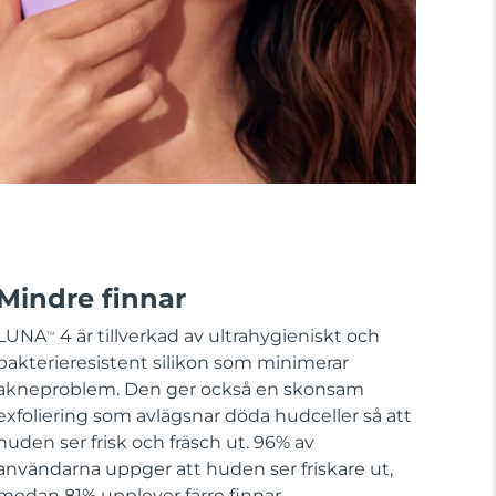
Mindre finnar
LUNA
4 är tillverkad av ultrahygieniskt och
TM
bakterieresistent silikon som minimerar
akneproblem. Den ger också en skonsam
exfoliering som avlägsnar döda hudceller så att
huden ser frisk och fräsch ut. 96% av
användarna uppger att huden ser friskare ut,
medan 81% upplever färre finnar.