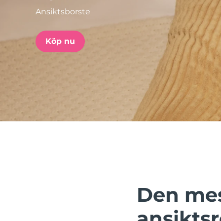
Ansiktsborste
issa™ Teeth Whitening Set
Köp nu
FAQ™ Dual LED Panel
POPULÄR
Specialerbjudanden
Bästsäljare
Den mes
ansikts