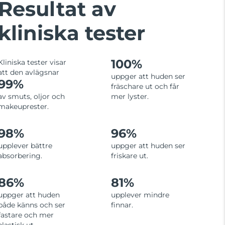
Resultat av
kliniska tester
100%
Kliniska tester visar
att den avlägsnar
uppger att huden ser
99%
fräschare ut och får
av smuts, oljor och
mer lyster.
makeuprester.
98%
96%
upplever bättre
uppger att huden ser
absorbering.
friskare ut.
86%
81%
uppger att huden
upplever mindre
både känns och ser
finnar.
fastare och mer