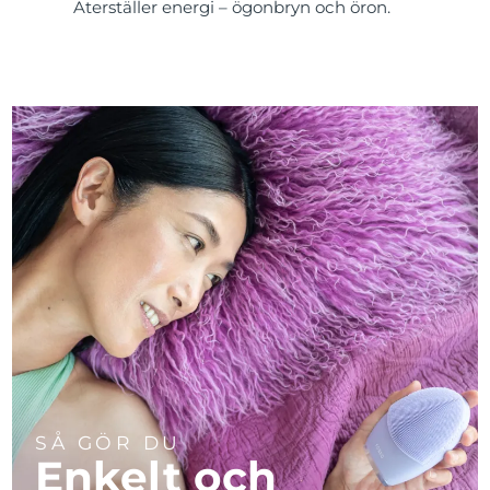
Återställer energi – ögonbryn och öron.
SÅ GÖR DU
Enkelt och