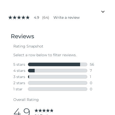
4.9
(64)
Write a review
4.9
out
of
5
stars,
average
rating
value.
Read
64
Reviews.
Same
page
link.