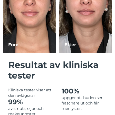
Jersey
Förväntad leverans
13/08/2026
Kazakstan
Förväntad leverans
10/08/2026
Förväntad leverans
Kuwait
08/08/2026
Före
Efter
Förväntad leverans
Lettland
08/08/2026
Resultat av kliniska
Förväntad leverans
Libanon
09/08/2026
tester
Förväntad leverans
Litauen
08/08/2026
100%
Kliniska tester visar att
den avlägsnar
Förväntad leverans
uppger att huden ser
Luxemburg
99%
08/08/2026
fräschare ut och får
av smuts, oljor och
mer lyster.
Macao SAR
Förväntad leverans
10/08/2026
makeuprester.