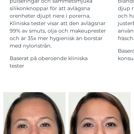
Advanced pore care essentials
pulseringar och sammetsmjuka
bland
09/08/2026
For healthy hair
18% PAP
silikonknoppar för att avlägsna
djup r
Kosmetika
Man
Förväntad leverans
orenheter djupt nere i porerna.
och ha
Ungern
08/08/2026
Kliniska tester visar att den avlägsnar
juster
99% av smuts, olja och makeuprester
använ
Förväntad leverans
Island
09/08/2026
och är 35x mer hygienisk än borstar
fräsch
med nylonstrån.
Handla allt
Förväntad leverans
Baser
Indonesien
06/08/2026
Baserat på oberoende kliniska
konsu
tester
Förväntad leverans
Irland
FOREO APP
08/08/2026
OM FOREO
Isle of Man
Förväntad leverans
10/08/2026
Israel
Förväntad leverans
12/08/2026
Förväntad leverans
Italien
08/08/2026
Japan
Förväntad leverans
11/08/2026