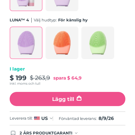
Förväntad leverans
Saudiarabien
09/08/2026
Singapore
LUNA™ 4
Välj hudtyp:
För känslig hy
Förväntad leverans
10/08/2026
Förväntad leverans
Slovakien
08/08/2026
Förväntad leverans
Slovenien
08/08/2026
I lager
Sydafrika
Förväntad leverans
16/08/2026
$ 199
$ 263,9
spara
$ 64,9
Sydkorea
Inkl. moms och tull
Förväntad leverans
10/08/2026
Lägg till
Förväntad leverans
Spanien
08/08/2026
Förväntad leverans
8/9/26
US
Leverera till:
Sverige
Förväntad leverans:
08/08/2026
2 ÅRS PRODUKTGARANTI
Förväntad leverans