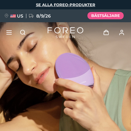
Hoppa
SE ALLA FOREO-PRODUKTER
till
huvudinnehåll
US
8/9/26
BÄSTSÄLJARE
NYHET
Logga in
Språk
BREAKING NEWS
Användarprofil
English
Deutsch
Español
Mina enheter
FAQ™ Pure Beauty-Tech Elixir
Français
Italiano
Português
Mina beställningar
Polski
Svenska
Русский
Türkçe
简体中文
繁體中文
Mina adresser
issa™ Teeth Whitening Set
Mina prenumerationer