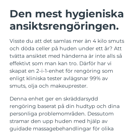
SVENSK SKÖNHETSRUTIN
Den mest hygieniska
Australien
Förväntad leverans
11/08/2026
ansiktsrengöringen.
Förväntad leverans
Österrike
08/08/2026
Ansiktsrengöring
Ansiktslyft
Visste du att det samlas mer än 4 kilo smuts
LUNA™ 4-paket
BEAR™ 2-paket
Förväntad leverans
och döda celler på huden under ett år? Att
Bahrain
09/08/2026
Anti-aging massage
Microcurrent toning
tvätta ansiktet med händerna är inte alls så
effektivt som man kan tro. Därför har vi
Förväntad leverans
Belgien
08/08/2026
skapat en 2-i-1-enhet för rengöring som
Återfuktning
Munvård
LUNA™ 4 Plus
BEAR™ 2 go
enligt kliniska tester avlägsnar 99% av
UFO™ 3-paket
issa™ 4
Bermuda
Förväntad leverans
14/08/2026
Massage, LED heating
Microcurrent toning on-the-go
smuts, olja och makeuprester.
FAQ™ ANTI-AGING-BEHANDLING
Deep facial hydration
Hybrid silicone sonic toothbrush
Bosnien och
Denna enhet ger en skräddarsydd
Förväntad leverans
11/08/2026
Hercegovina
NEW
rengöring baserat på din hudtyp och dina
LUNA™ 4 Men
BEAR™ 2 eyes & lips
UFO™ 3 LED
issa™ 4 plus
personliga problemområden. Dessutom
For men, anti-aging massage
Microcurrent line smoothing device
Brunei
Förväntad leverans
13/08/2026
Near-infrared and red light therapy
stramar den upp huden med hjälp av
Smart hybrid silicone sonic toothbrush
device
Anti-aging
LED-behandlingar
guidade massagebehandlingar för olika
Förväntad leverans
Bulgarien