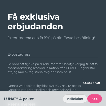
Få exklusiva
erbjudanden
Prenumerera och få 15% på din första beställning!
E-postadress
Genom att trycka på "Prenumerera" samtycker jag till att få
marknadsföringskommunikation från FOREO. Jag förstår
att jag kan avregistrera mig när som helst.
Starta chatt
Denna webbplats skyddas av reCAPTCHA och omfattas av
Googles
integritetspolicy
och
användarvillkor.
LUNA™ 4-paket
Kollektion
Köp