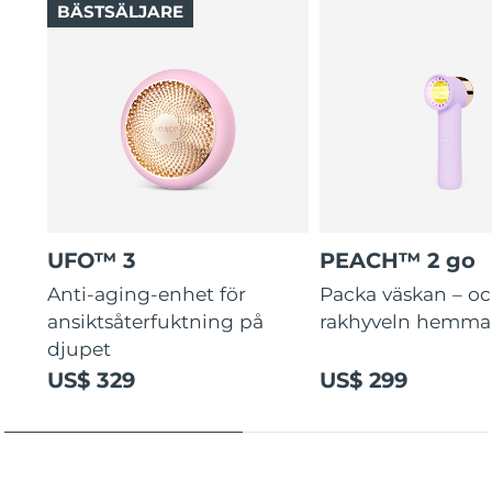
BÄSTSÄLJARE
UFO™ 3
PEACH™ 2 go
Anti-aging-enhet för
Packa väskan – o
ansiktsåterfuktning på
rakhyveln hemma
djupet
US$ 329
US$ 299