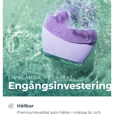
LIVSLÅNGA RESULTAT
Engångsinvestering
Hållbar
Premiumkvalitet som håller i många år, och