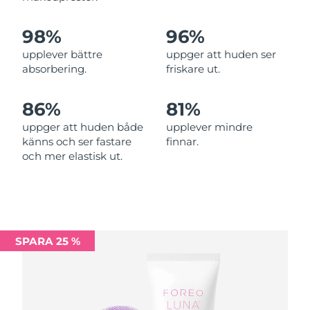
Malaysia
Förväntad leverans
11/08/2026
98%
96%
upplever bättre
uppger att huden ser
Förväntad leverans
Malta
08/08/2026
absorbering.
friskare ut.
Mexiko
Förväntad leverans
12/08/2026
86%
81%
uppger att huden både
upplever mindre
Förväntad leverans
Monaco
känns och ser fastare
finnar.
09/08/2026
och mer elastisk ut.
Förväntad leverans
Nederländerna
08/08/2026
Förväntad leverans
Nya Zeeland
08/08/2026
SPARA 25 %
Förväntad leverans
Norge
08/08/2026
Oman
Förväntad leverans
11/08/2026