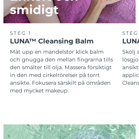
smidigt
STEG 1
STEG
LUNA™ Cleansing Balm
LUNA
Mät upp en mandelstor klick balm
Skölj
och gnugga den mellan fingrarna tills
lösgj
den smälter till olja. Massera försiktigt
ansik
in den med cirkelrörelser på torrt
applic
ansikte. Fokusera särskilt på områden
Cleans
med mycket makeup.