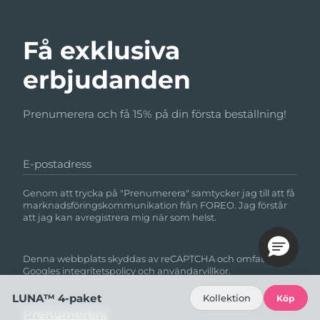
Få exklusiva
erbjudanden
Prenumerera och få 15% på din första beställning!
E-postadress
Genom att trycka på "Prenumerera" samtycker jag till att få
marknadsföringskommunikation från FOREO. Jag förstår
att jag kan avregistrera mig när som helst.
Denna webbplats skyddas av reCAPTCHA och omfattas av
Googles
integritetspolicy
och
användarvillkor.
LUNA™ 4-paket
Kollektion
Köp