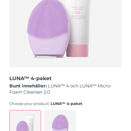
Slovakien
Förväntad leverans
11/8/26
Slovenien
Förväntad leverans
11/8/26
Sydafrika
Förväntad leverans
19/8/26
Sydkorea
Förväntad leverans
13/8/26
Spanien
Förväntad leverans
11/8/26
LUNA™ 4-paket
Sverige
Förväntad leverans
11/8/26
Bunt innehåller:
LUNA™ 4 och LUNA™ Micro-
Foam Cleanser 2.0
Schweiz
Förväntad leverans
11/8/26
Choose your product:
LUNA™ 4-paket
Taiwan
Förväntad leverans
16/8/26
Thailand
Förväntad leverans
15/8/26