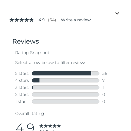
4.9
(64)
Write a review
4.9
out
of
5
stars,
average
rating
value.
Read
64
Reviews.
Same
page
link.