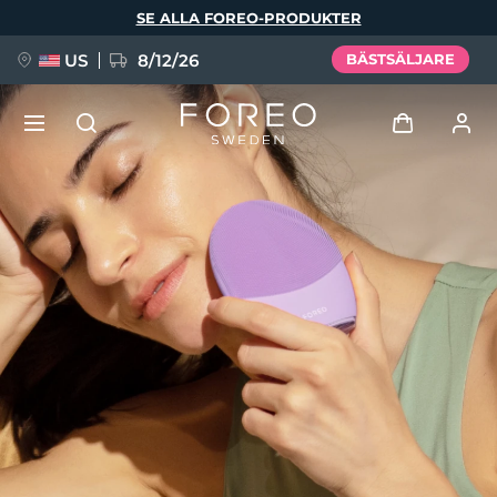
Hoppa
SE ALLA FOREO-PRODUKTER
till
huvudinnehåll
US
8/12/26
BÄSTSÄLJARE
NYHET
Logga in
Språk
BREAKING NEWS
Användarprofil
English
Deutsch
Español
Mina enheter
FAQ™ Pure Beauty-Tech Elixir
Français
Italiano
Português
Mina beställningar
Polski
Svenska
Русский
Türkçe
简体中文
繁體中文
Mina adresser
issa™ Teeth Whitening Set
Mina prenumerationer