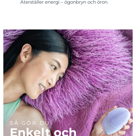
Återställer energi – ögonbryn och öron.
SÅ GÖR DU
Enkelt och