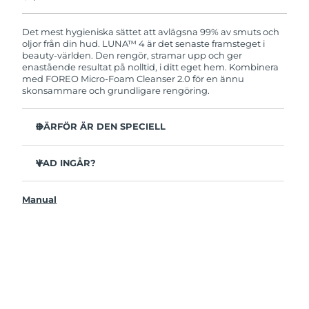
Produkten levereras med FOREOs heltäckande
garanti. Det betyder att vi byter ut produkten
utan extra kostnad om du får problem med den
Det mest hygieniska sättet att avlägsna 99% av smuts och
inom två år efter inköpsdatum.
oljor från din hud. LUNA™ 4 är det senaste framsteget i
beauty-världen. Den rengör, stramar upp och ger
enastående resultat på nolltid, i ditt eget hem. Kombinera
med FOREO Micro-Foam Cleanser 2.0 för en ännu
skonsammare och grundligare rengöring.
DÄRFÖR ÄR DEN SPECIELL
96% av användarna uppger att huden ser friskare ut.
81% upplever mindre finnar.
VAD INGÅR?
Avlägsnar smuts och oljor på djupet utan att torka ut.
LUNAA™ 4
86% av användarna uppger att huden både känns och
Manual
LUNA™ Micro-Foam Cleanser 2.0
ser fastare och mer elastisk ut.
USB-laddkabel
Ger huden näring och skyddar mot fria radikaler.
Resenecessär
35x mer hygienisk än borstar med nylonborststrån.
Snabbstartsguide
Bruksanvisning
2 års garanti (Spanien, Portugal, Sverige: 3 års garanti)