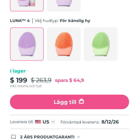
Turkiet
Förväntad leverans
12/8/26
Förenade
LUNA™ 4
Välj hudtyp:
För känslig hy
Förväntad leverans
12/8/26
Arabemiraten
Storbritannien
Förväntad leverans
11/8/26
USA
Förväntad leverans
12/8/26
Uzbekistan
Förväntad leverans
16/8/26
I lager
$ 199
$ 263,9
spara
$ 64,9
Vietnam
Förväntad leverans
17/8/26
Inkl. moms och tull
Lägg till
8/12/26
US
Leverera till:
Förväntad leverans:
2 ÅRS PRODUKTGARANTI