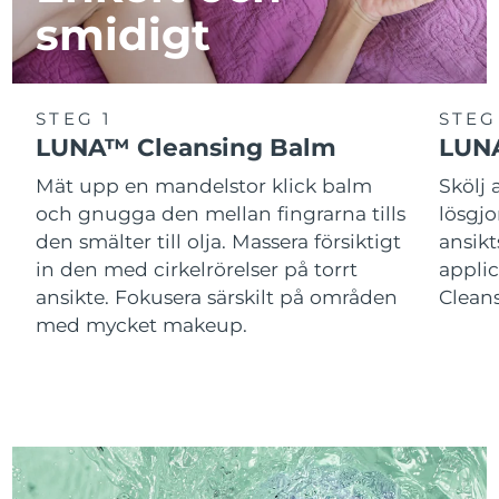
smidigt
STEG 1
STEG
LUNA™ Cleansing Balm
LUNA
Mät upp en mandelstor klick balm
Skölj
och gnugga den mellan fingrarna tills
lösgj
den smälter till olja. Massera försiktigt
ansik
in den med cirkelrörelser på torrt
applic
ansikte. Fokusera särskilt på områden
Cleans
med mycket makeup.