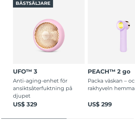
BÄSTSÄLJARE
UFO™ 3
PEACH™ 2 go
Anti-aging-enhet för
Packa väskan – o
ansiktsåterfuktning på
rakhyveln hemma
djupet
US$ 329
US$ 299