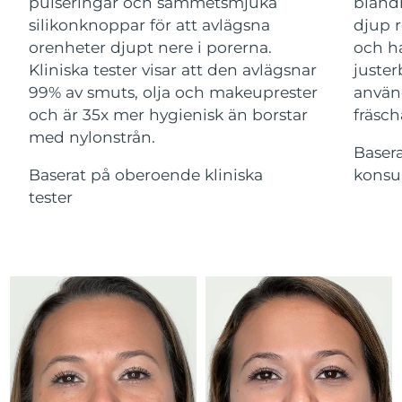
Advanced pore care essentials
pulseringar och sammetsmjuka
bland
For healthy hair
18% PAP
Israel
Förväntad leverans
15/8/26
silikonknoppar för att avlägsna
djup r
Kosmetika
Man
orenheter djupt nere i porerna.
och ha
Italien
Förväntad leverans
11/8/26
Kliniska tester visar att den avlägsnar
juster
99% av smuts, olja och makeuprester
använ
Japan
Förväntad leverans
14/8/26
och är 35x mer hygienisk än borstar
fräsch
med nylonstrån.
Handla allt
Jersey
Förväntad leverans
16/8/26
Baser
Baserat på oberoende kliniska
konsu
Kazakstan
Förväntad leverans
13/8/26
tester
FOREO APP
Kuwait
Förväntad leverans
11/8/26
OM FOREO
Lettland
Förväntad leverans
11/8/26
Libanon
Förväntad leverans
12/8/26
Litauen
Förväntad leverans
11/8/26
Luxemburg
Förväntad leverans
11/8/26