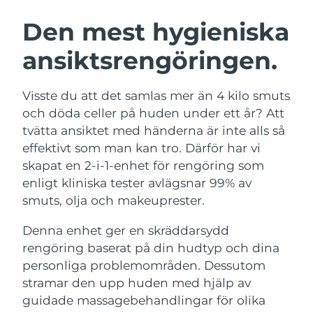
SVENSK SKÖNHETSRUTIN
Österrike
Förväntad leverans
11/8/26
Den mest hygieniska
ansiktsrengöringen.
Bahrain
Förväntad leverans
12/8/26
Ansiktsrengöring
Ansiktslyft
Belgien
Förväntad leverans
11/8/26
Visste du att det samlas mer än 4 kilo smuts
LUNA™ 4-paket
BEAR™ 2-paket
och döda celler på huden under ett år? Att
Bermuda
Förväntad leverans
17/8/26
Anti-aging massage
Microcurrent toning
tvätta ansiktet med händerna är inte alls så
effektivt som man kan tro. Därför har vi
Bosnien och
Förväntad leverans
14/8/26
skapat en 2-i-1-enhet för rengöring som
Återfuktning
Munvård
Hercegovina
LUNA™ 4 Plus
BEAR™ 2 go
enligt kliniska tester avlägsnar 99% av
UFO™ 3-paket
issa™ 4
Massage, LED heating
Microcurrent toning on-the-go
smuts, olja och makeuprester.
Brunei
Förväntad leverans
16/8/26
FAQ™ ANTI-AGING-BEHANDLING
Deep facial hydration
Hybrid silicone sonic toothbrush
Denna enhet ger en skräddarsydd
Bulgarien
Förväntad leverans
11/8/26
NEW
rengöring baserat på din hudtyp och dina
LUNA™ 4 Men
BEAR™ 2 eyes & lips
UFO™ 3 LED
issa™ 4 plus
personliga problemområden. Dessutom
Kanada
For men, anti-aging massage
Microcurrent line smoothing device
Förväntad leverans
15/8/26
Near-infrared and red light therapy
stramar den upp huden med hjälp av
Smart hybrid silicone sonic toothbrush
device
Anti-aging
LED-behandlingar
Chile
guidade massagebehandlingar för olika
Förväntad leverans
15/8/26