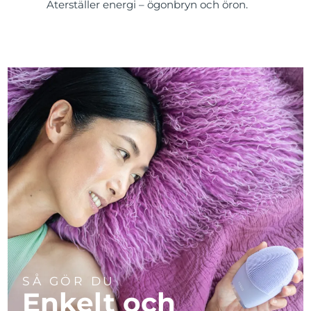
Återställer energi – ögonbryn och öron.
SÅ GÖR DU
Enkelt och