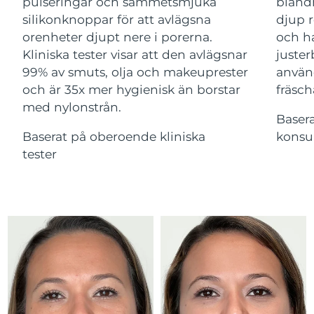
Advanced pore care essentials
pulseringar och sammetsmjuka
bland
09/08/2026
For healthy hair
18% PAP
silikonknoppar för att avlägsna
djup r
Kosmetika
Man
Förväntad leverans
orenheter djupt nere i porerna.
och ha
Ungern
08/08/2026
Kliniska tester visar att den avlägsnar
juster
99% av smuts, olja och makeuprester
använ
Förväntad leverans
Island
09/08/2026
och är 35x mer hygienisk än borstar
fräsch
med nylonstrån.
Handla allt
Förväntad leverans
Baser
Indonesien
06/08/2026
Baserat på oberoende kliniska
konsu
tester
Förväntad leverans
Irland
FOREO APP
08/08/2026
OM FOREO
Isle of Man
Förväntad leverans
10/08/2026
Israel
Förväntad leverans
12/08/2026
Förväntad leverans
Italien
08/08/2026
Japan
Förväntad leverans
11/08/2026