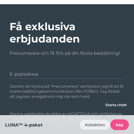
Få exklusiva
erbjudanden
Prenumerera och få 15% på din första beställning!
E-postadress
Genom att trycka på "Prenumerera" samtycker jag till att få
marknadsföringskommunikation från FOREO. Jag förstår
att jag kan avregistrera mig när som helst.
Starta chatt
Denna webbplats skyddas av reCAPTCHA och omfattas av
Googles
integritetspolicy
och
användarvillkor.
LUNA™ 4-paket
Kollektion
Köp