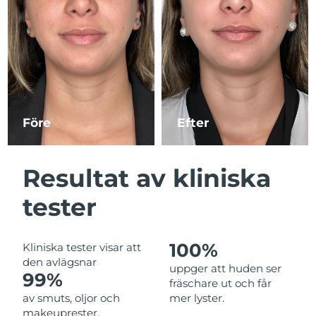
Jersey
Förväntad leverans
13/08/2026
Kazakstan
Förväntad leverans
10/08/2026
Förväntad leverans
Kuwait
08/08/2026
Före
Efter
Förväntad leverans
Lettland
08/08/2026
Resultat av kliniska
Förväntad leverans
Libanon
09/08/2026
tester
Förväntad leverans
Litauen
08/08/2026
100%
Kliniska tester visar att
den avlägsnar
Förväntad leverans
uppger att huden ser
Luxemburg
99%
08/08/2026
fräschare ut och får
av smuts, oljor och
mer lyster.
Macao SAR
Förväntad leverans
10/08/2026
makeuprester.