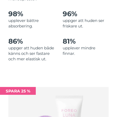
Malaysia
Förväntad leverans
11/08/2026
98%
96%
upplever bättre
uppger att huden ser
Förväntad leverans
Malta
08/08/2026
absorbering.
friskare ut.
Mexiko
Förväntad leverans
12/08/2026
86%
81%
uppger att huden både
upplever mindre
Förväntad leverans
Monaco
känns och ser fastare
finnar.
09/08/2026
och mer elastisk ut.
Förväntad leverans
Nederländerna
08/08/2026
Förväntad leverans
Nya Zeeland
08/08/2026
SPARA 25 %
Förväntad leverans
Norge
08/08/2026
Oman
Förväntad leverans
11/08/2026