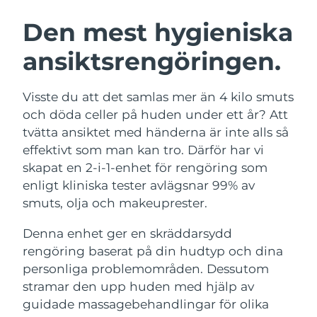
SVENSK SKÖNHETSRUTIN
Den mest hygieniska
Australien
Förväntad leverans
11/08/2026
ansiktsrengöringen.
Förväntad leverans
Österrike
08/08/2026
Ansiktsrengöring
Ansiktslyft
Visste du att det samlas mer än 4 kilo smuts
LUNA™ 4-paket
BEAR™ 2-paket
Förväntad leverans
och döda celler på huden under ett år? Att
Bahrain
09/08/2026
Anti-aging massage
Microcurrent toning
tvätta ansiktet med händerna är inte alls så
effektivt som man kan tro. Därför har vi
Förväntad leverans
Belgien
08/08/2026
skapat en 2-i-1-enhet för rengöring som
Återfuktning
Munvård
LUNA™ 4 Plus
BEAR™ 2 go
enligt kliniska tester avlägsnar 99% av
UFO™ 3-paket
issa™ 4
Bermuda
Förväntad leverans
14/08/2026
Massage, LED heating
Microcurrent toning on-the-go
smuts, olja och makeuprester.
FAQ™ ANTI-AGING-BEHANDLING
Deep facial hydration
Hybrid silicone sonic toothbrush
Bosnien och
Denna enhet ger en skräddarsydd
Förväntad leverans
11/08/2026
Hercegovina
NEW
rengöring baserat på din hudtyp och dina
LUNA™ 4 Men
BEAR™ 2 eyes & lips
UFO™ 3 LED
issa™ 4 plus
personliga problemområden. Dessutom
For men, anti-aging massage
Microcurrent line smoothing device
Brunei
Förväntad leverans
13/08/2026
Near-infrared and red light therapy
stramar den upp huden med hjälp av
Smart hybrid silicone sonic toothbrush
device
Anti-aging
LED-behandlingar
guidade massagebehandlingar för olika
Förväntad leverans
Bulgarien