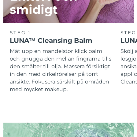
smidigt
STEG 1
STEG
LUNA™ Cleansing Balm
LUNA
Mät upp en mandelstor klick balm
Skölj
och gnugga den mellan fingrarna tills
lösgj
den smälter till olja. Massera försiktigt
ansik
in den med cirkelrörelser på torrt
applic
ansikte. Fokusera särskilt på områden
Cleans
med mycket makeup.