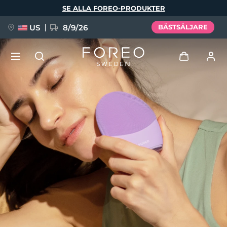
Hoppa
SE ALLA FOREO-PRODUKTER
till
huvudinnehåll
US
8/9/26
BÄSTSÄLJARE
NYHET
Logga in
Språk
BREAKING NEWS
Användarprofil
English
Deutsch
Español
Mina enheter
FAQ™ Pure Beauty-Tech Elixir
Français
Italiano
Português
Mina beställningar
Polski
Svenska
Русский
Türkçe
简体中文
繁體中文
Mina adresser
issa™ Teeth Whitening Set
Mina prenumerationer