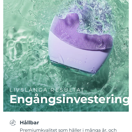
LIVSLÅNGA RESULTAT
Engångsinvestering
Hållbar
Premiumkvalitet som håller i många år, och