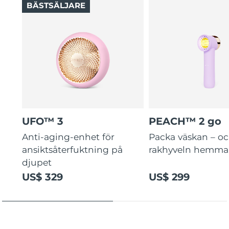
BÄSTSÄLJARE
UFO™ 3
PEACH™ 2 go
Anti-aging-enhet för
Packa väskan – o
ansiktsåterfuktning på
rakhyveln hemma
djupet
US$ 329
US$ 299