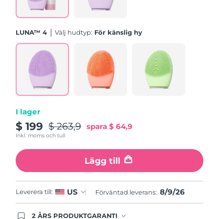
Förväntad leverans
Saudiarabien
09/08/2026
Singapore
LUNA™ 4
Välj hudtyp:
För känslig hy
Förväntad leverans
10/08/2026
Förväntad leverans
Slovakien
08/08/2026
Förväntad leverans
Slovenien
08/08/2026
I lager
Sydafrika
Förväntad leverans
16/08/2026
$ 199
$ 263,9
spara
$ 64,9
Sydkorea
Inkl. moms och tull
Förväntad leverans
10/08/2026
Lägg till
Förväntad leverans
Spanien
08/08/2026
Förväntad leverans
8/9/26
US
Leverera till:
Sverige
Förväntad leverans:
08/08/2026
2 ÅRS PRODUKTGARANTI
Förväntad leverans