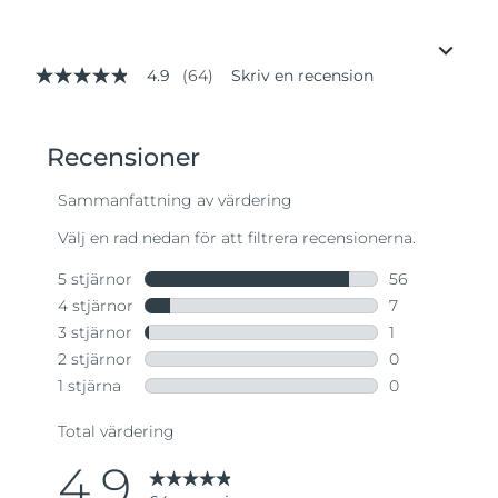
4.9
(64)
Skriv en recension
4.9
av
5
stjärnor,
genomsnittligt
betyg.
Read
64
Reviews.
Länk
till
samma
sida.