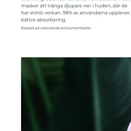
KIWI™-hudvård
All acne treatment devices
All revitalizing eye massagers
Serum
masker att tränga djupare ner i huden, där de
issa™ Teeth Whitening Gel
Advanced pore care essentials
For healthy hair
har störst verkan. 98% av användarna upplever
18% PAP
bättre absorbering.
Kosmetika
Man
Baserat på oberoende konsumenttester
Handla allt
FOREO APP
OM FOREO