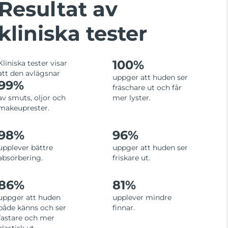
Resultat av
kliniska tester
100%
Kliniska tester visar
att den avlägsnar
uppger att huden ser
99%
fräschare ut och får
av smuts, oljor och
mer lyster.
makeuprester.
98%
96%
upplever bättre
uppger att huden ser
absorbering.
friskare ut.
86%
81%
uppger att huden
upplever mindre
både känns och ser
finnar.
fastare och mer