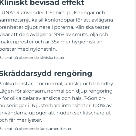
Kliniskt bevisad effekt
LUNA
4 använder T-Sonic
-pulseringar och
TM
TM
sammetsmjuka silikonknoppar för att avlägsna
orenheter djupt nere i porerna. Kliniska tester
visar att den avlägsnar 99% av smuts, olja och
makeuprester och är 35x mer hygienisk än
borstar med nylonstrån.
Baserat på oberoende kliniska tester
Skräddarsydd rengöring
3 olika borstar – för normal, känslig och blandhy.
Lägen för skonsam, normal och djup rengöring
– för olika delar av ansikte och hals. T-Sonic
-
TM
pulseringar i 16 justerbara intensiteter. 100% av
användarna uppger att huden ser fräschare ut
och får mer lyster.
Baserat på oberoende konsumenttester