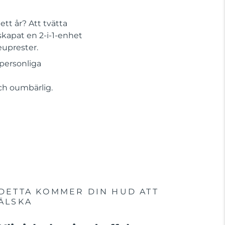
tt år? Att tvätta
skapat en 2-i-1-enhet
euprester.
personliga
Och oumbärlig.
DETTA KOMMER DIN HUD ATT
ÄLSKA