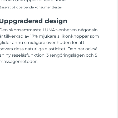
Baserat på oberoende konsumenttester
Uppgraderad design
Den skonsammaste LUNA
-enheten någonsin
TM
är tillverkad av 17% mjukare silikonknoppar som
glider ännu smidigare över huden för att
bevara dess naturliga elasticitet. Den har också
en ny reselåsfunktion, 3 rengöringslägen och 5
massagemetoder.