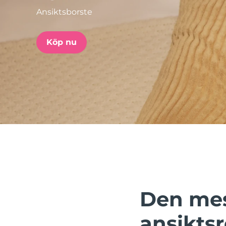
Ansiktsborste
issa™ Teeth Whitening Set
Köp nu
FAQ™ Dual LED Panel
POPULÄR
Specialerbjudanden
Bästsäljare
Den mes
ansikts