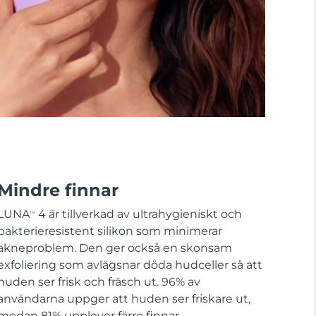
Mindre finnar
LUNA
4 är tillverkad av ultrahygieniskt och
TM
bakterieresistent silikon som minimerar
akneproblem. Den ger också en skonsam
exfoliering som avlägsnar döda hudceller så att
huden ser frisk och fräsch ut. 96% av
användarna uppger att huden ser friskare ut,
medan 81% upplever färre finnar.