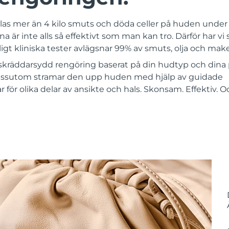
las mer än 4 kilo smuts och döda celler på huden under e
 är inte alls så effektivt som man kan tro. Därför har vi 
igt kliniska tester avlägsnar 99% av smuts, olja och mak
kräddarsydd rengöring baserat på din hudtyp och dina 
ssutom stramar den upp huden med hjälp av guidade
ör olika delar av ansikte och hals. Skonsam. Effektiv. 