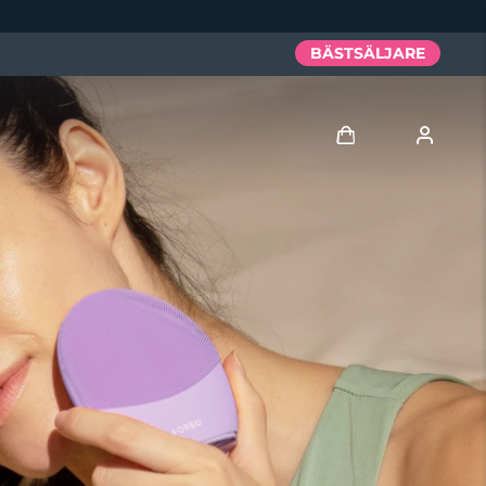
BÄSTSÄLJARE
Logga in
Användarprofil
Mina enheter
Mina beställningar
Mina adresser
Mina prenumerationer