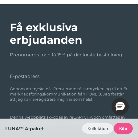
Få exklusiva
erbjudanden
Prenumerera och få 15% på din första beställning!
E-postadress
Genom att trycka på "Prenumerera" samtycker jag till att få
marknadsföringskommunikation från FOREO. Jag förstår
att jag kan avregistrera mig när som helst.
Denna webbplats skyddas av reCAPTCHA och omfattas av
Googles
integritetspolicy
och
användarvillkor.
LUNA™ 4-paket
Kollektion
Köp