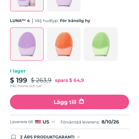
Turkiet
Förväntad leverans
10/8/26
Förenade
LUNA™ 4
Välj hudtyp:
För känslig hy
Förväntad leverans
10/8/26
Arabemiraten
Storbritannien
Förväntad leverans
9/8/26
USA
Förväntad leverans
10/8/26
Uzbekistan
Förväntad leverans
14/8/26
I lager
$ 199
$ 263,9
spara
$ 64,9
Vietnam
Förväntad leverans
15/8/26
Inkl. moms och tull
Lägg till
8/10/26
US
Leverera till:
Förväntad leverans:
2 ÅRS PRODUKTGARANTI