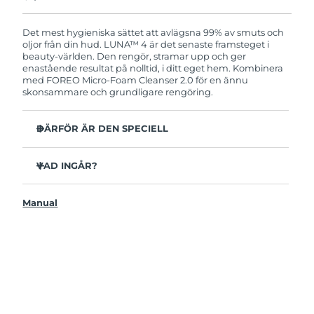
Produkten levereras med FOREOs heltäckande
garanti. Det betyder att vi byter ut produkten
utan extra kostnad om du får problem med den
Det mest hygieniska sättet att avlägsna 99% av smuts och
inom två år efter inköpsdatum.
oljor från din hud. LUNA™ 4 är det senaste framsteget i
beauty-världen. Den rengör, stramar upp och ger
enastående resultat på nolltid, i ditt eget hem. Kombinera
med FOREO Micro-Foam Cleanser 2.0 för en ännu
skonsammare och grundligare rengöring.
DÄRFÖR ÄR DEN SPECIELL
96% av användarna uppger att huden ser friskare ut.
81% upplever mindre finnar.
VAD INGÅR?
Avlägsnar smuts och oljor på djupet utan att torka ut.
LUNAA™ 4
86% av användarna uppger att huden både känns och
Manual
LUNA™ Micro-Foam Cleanser 2.0
ser fastare och mer elastisk ut.
USB-laddkabel
Ger huden näring och skyddar mot fria radikaler.
Resenecessär
35x mer hygienisk än borstar med nylonborststrån.
Snabbstartsguide
Bruksanvisning
2 års garanti (Spanien, Portugal, Sverige: 3 års garanti)