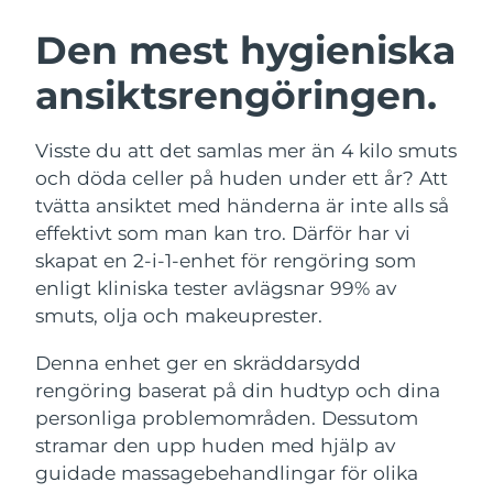
SVENSK SKÖNHETSRUTIN
Österrike
Förväntad leverans
9/8/26
Den mest hygieniska
ansiktsrengöringen.
Bahrain
Förväntad leverans
10/8/26
Ansiktsrengöring
Ansiktslyft
Belgien
Förväntad leverans
9/8/26
Visste du att det samlas mer än 4 kilo smuts
LUNA™ 4-paket
BEAR™ 2-paket
och döda celler på huden under ett år? Att
Bermuda
Förväntad leverans
15/8/26
Anti-aging massage
Microcurrent toning
tvätta ansiktet med händerna är inte alls så
effektivt som man kan tro. Därför har vi
Bosnien och
Förväntad leverans
12/8/26
skapat en 2-i-1-enhet för rengöring som
Återfuktning
Munvård
Hercegovina
LUNA™ 4 Plus
BEAR™ 2 go
enligt kliniska tester avlägsnar 99% av
UFO™ 3-paket
issa™ 4
Massage, LED heating
Microcurrent toning on-the-go
smuts, olja och makeuprester.
Brunei
Förväntad leverans
14/8/26
FAQ™ ANTI-AGING-BEHANDLING
Deep facial hydration
Hybrid silicone sonic toothbrush
Denna enhet ger en skräddarsydd
Bulgarien
Förväntad leverans
9/8/26
NEW
rengöring baserat på din hudtyp och dina
LUNA™ 4 Men
BEAR™ 2 eyes & lips
UFO™ 3 LED
issa™ 4 plus
personliga problemområden. Dessutom
Kanada
For men, anti-aging massage
Microcurrent line smoothing device
Förväntad leverans
13/8/26
Near-infrared and red light therapy
stramar den upp huden med hjälp av
Smart hybrid silicone sonic toothbrush
device
Anti-aging
LED-behandlingar
Chile
guidade massagebehandlingar för olika
Förväntad leverans
13/8/26