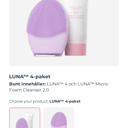
Slovakien
Förväntad leverans
9/8/26
Slovenien
Förväntad leverans
9/8/26
Sydafrika
Förväntad leverans
17/8/26
Sydkorea
Förväntad leverans
11/8/26
Spanien
Förväntad leverans
9/8/26
LUNA™ 4-paket
Sverige
Förväntad leverans
9/8/26
Bunt innehåller:
LUNA™ 4 och LUNA™ Micro-
Foam Cleanser 2.0
Schweiz
Förväntad leverans
9/8/26
Choose your product:
LUNA™ 4-paket
Taiwan
Förväntad leverans
14/8/26
Thailand
Förväntad leverans
13/8/26