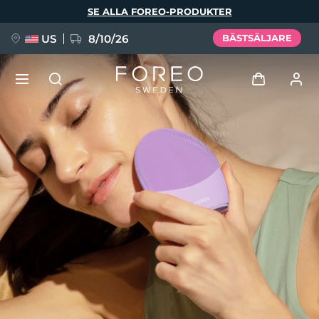
Hoppa
SE ALLA FOREO-PRODUKTER
till
huvudinnehåll
US
8/10/26
BÄSTSÄLJARE
NYHET
Logga in
Språk
BREAKING NEWS
Användarprofil
English
Deutsch
Español
Mina enheter
FAQ™ Pure Beauty-Tech Elixir
Français
Italiano
Português
Mina beställningar
Polski
Svenska
Русский
Türkçe
简体中文
繁體中文
Mina adresser
issa™ Teeth Whitening Set
Mina prenumerationer