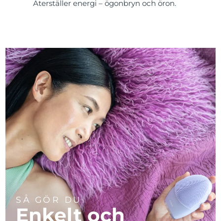
Återställer energi – ögonbryn och öron.
SÅ GÖR DU
Enkelt och