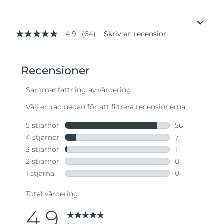
4.9
(64)
Skriv en recension
4.9
av
5
stjärnor,
genomsnittligt
betyg.
Read
64
Reviews.
Länk
till
samma
sida.