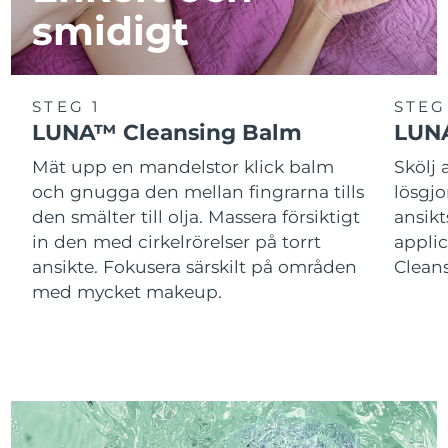
smidigt
STEG 1
STEG
LUNA™ Cleansing Balm
LUNA
Mät upp en mandelstor klick balm
Skölj
och gnugga den mellan fingrarna tills
lösgj
den smälter till olja. Massera försiktigt
ansik
in den med cirkelrörelser på torrt
applic
ansikte. Fokusera särskilt på områden
Cleans
med mycket makeup.