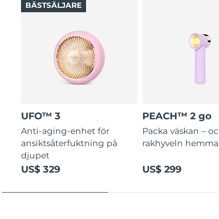
BÄSTSÄLJARE
UFO™ 3
PEACH™ 2 go
Anti-aging-enhet för
Packa väskan – o
ansiktsåterfuktning på
rakhyveln hemma
djupet
US$ 329
US$ 299