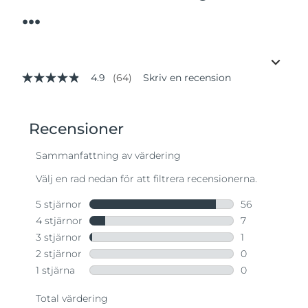
...
4.9
(64)
Skriv en recension
4.9
av
5
stjärnor,
genomsnittligt
betyg.
Read
64
Reviews.
Länk
till
samma
sida.