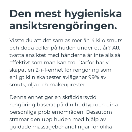
SVENSK SKÖNHETSRUTIN
Österrike
Förväntad leverans
8/10/26
Den mest hygieniska
ansiktsrengöringen.
Bahrain
Förväntad leverans
8/11/26
Ansiktsrengöring
Ansiktslyft
Belgien
Förväntad leverans
8/10/26
Visste du att det samlas mer än 4 kilo smuts
LUNA™ 4-paket
BEAR™ 2-paket
och döda celler på huden under ett år? Att
Bermuda
Förväntad leverans
8/16/26
Anti-aging massage
Microcurrent toning
tvätta ansiktet med händerna är inte alls så
effektivt som man kan tro. Därför har vi
Bosnien och
Förväntad leverans
8/13/26
skapat en 2-i-1-enhet för rengöring som
Återfuktning
Munvård
Hercegovina
LUNA™ 4 Plus
BEAR™ 2 go
enligt kliniska tester avlägsnar 99% av
UFO™ 3-paket
issa™ 4
Massage, LED heating
Microcurrent toning on-the-go
smuts, olja och makeuprester.
Brunei
Förväntad leverans
8/15/26
FAQ™ ANTI-AGING-BEHANDLING
Deep facial hydration
Hybrid silicone sonic toothbrush
Denna enhet ger en skräddarsydd
Bulgarien
Förväntad leverans
8/10/26
NEW
rengöring baserat på din hudtyp och dina
LUNA™ 4 Men
BEAR™ 2 eyes & lips
UFO™ 3 LED
issa™ 4 plus
personliga problemområden. Dessutom
Kanada
For men, anti-aging massage
Microcurrent line smoothing device
Förväntad leverans
8/14/26
Near-infrared and red light therapy
stramar den upp huden med hjälp av
Smart hybrid silicone sonic toothbrush
device
Anti-aging
LED-behandlingar
Chile
guidade massagebehandlingar för olika
Förväntad leverans
8/14/26