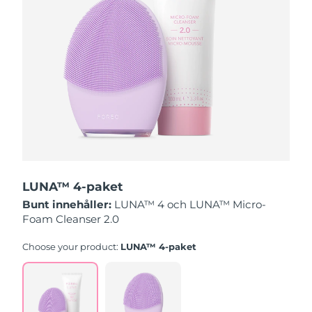
Slovakien
Förväntad leverans
8/10/26
Slovenien
Förväntad leverans
8/10/26
Sydafrika
Förväntad leverans
8/18/26
Sydkorea
Förväntad leverans
8/12/26
Spanien
Förväntad leverans
8/10/26
LUNA™ 4-paket
Sverige
Förväntad leverans
8/10/26
Bunt innehåller:
LUNA™ 4 och LUNA™ Micro-
Foam Cleanser 2.0
Schweiz
Förväntad leverans
8/10/26
Choose your product:
LUNA™ 4-paket
Taiwan
Förväntad leverans
8/15/26
Thailand
Förväntad leverans
8/14/26