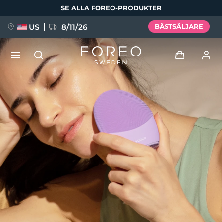
Hoppa
SE ALLA FOREO-PRODUKTER
till
huvudinnehåll
US
8/11/26
BÄSTSÄLJARE
NYHET
Logga in
Språk
BREAKING NEWS
Användarprofil
English
Deutsch
Español
Mina enheter
FAQ™ Pure Beauty-Tech Elixir
Français
Italiano
Português
Mina beställningar
Polski
Svenska
Русский
Türkçe
简体中文
繁體中文
Mina adresser
issa™ Teeth Whitening Set
Mina prenumerationer