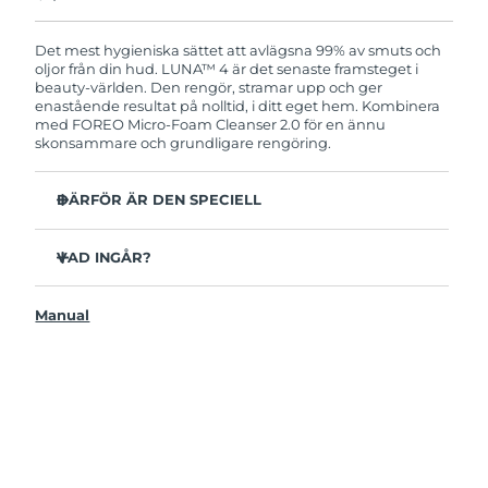
Produkten levereras med FOREOs heltäckande
garanti. Det betyder att vi byter ut produkten
utan extra kostnad om du får problem med den
Det mest hygieniska sättet att avlägsna 99% av smuts och
inom två år efter inköpsdatum.
oljor från din hud. LUNA™ 4 är det senaste framsteget i
beauty-världen. Den rengör, stramar upp och ger
enastående resultat på nolltid, i ditt eget hem. Kombinera
med FOREO Micro-Foam Cleanser 2.0 för en ännu
skonsammare och grundligare rengöring.
DÄRFÖR ÄR DEN SPECIELL
96% av användarna uppger att huden ser friskare ut.
81% upplever mindre finnar.
VAD INGÅR?
Avlägsnar smuts och oljor på djupet utan att torka ut.
LUNAA™ 4
86% av användarna uppger att huden både känns och
Manual
LUNA™ Micro-Foam Cleanser 2.0
ser fastare och mer elastisk ut.
USB-laddkabel
Ger huden näring och skyddar mot fria radikaler.
Resenecessär
35x mer hygienisk än borstar med nylonborststrån.
Snabbstartsguide
Bruksanvisning
2 års garanti (Spanien, Portugal, Sverige: 3 års garanti)