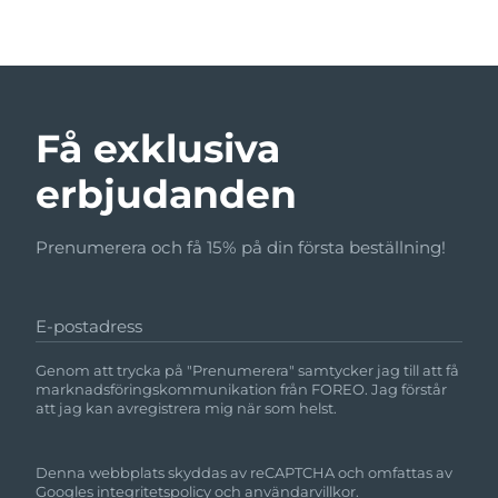
Få exklusiva
erbjudanden
Prenumerera och få 15% på din första beställning!
E-postadress
Genom att trycka på "Prenumerera" samtycker jag till att få
marknadsföringskommunikation från FOREO. Jag förstår
att jag kan avregistrera mig när som helst.
Denna webbplats skyddas av reCAPTCHA och omfattas av
Googles
integritetspolicy
och
användarvillkor.