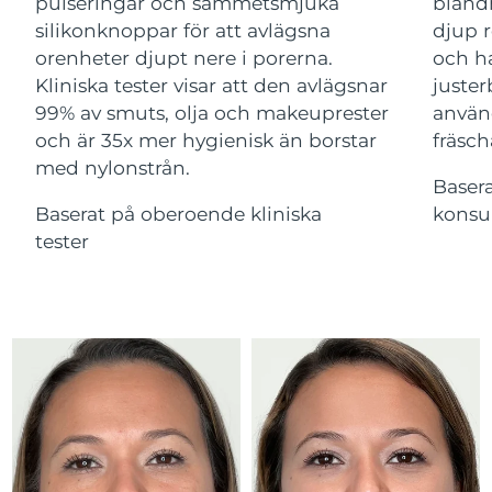
Advanced pore care essentials
pulseringar och sammetsmjuka
bland
For healthy hair
18% PAP
Israel
Förväntad leverans
8/14/26
silikonknoppar för att avlägsna
djup r
Kosmetika
Man
orenheter djupt nere i porerna.
och ha
Italien
Förväntad leverans
8/10/26
Kliniska tester visar att den avlägsnar
juster
99% av smuts, olja och makeuprester
använ
Japan
Förväntad leverans
8/13/26
och är 35x mer hygienisk än borstar
fräsch
med nylonstrån.
Handla allt
Jersey
Förväntad leverans
8/15/26
Baser
Baserat på oberoende kliniska
konsu
Kazakstan
Förväntad leverans
8/12/26
tester
FOREO APP
Kuwait
Förväntad leverans
8/10/26
OM FOREO
Lettland
Förväntad leverans
8/10/26
Libanon
Förväntad leverans
8/11/26
Litauen
Förväntad leverans
8/10/26
Luxemburg
Förväntad leverans
8/10/26