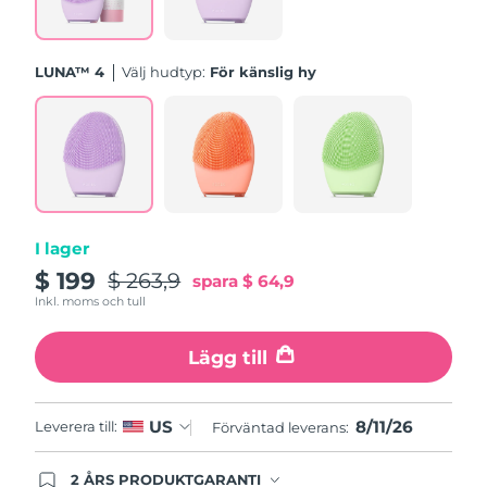
Turkiet
Förväntad leverans
8/11/26
Förenade
LUNA™ 4
Välj hudtyp:
För känslig hy
Förväntad leverans
8/11/26
Arabemiraten
Storbritannien
Förväntad leverans
8/10/26
USA
Förväntad leverans
8/11/26
Uzbekistan
Förväntad leverans
8/15/26
I lager
$ 199
$ 263,9
spara
$ 64,9
Vietnam
Förväntad leverans
8/16/26
Inkl. moms och tull
Lägg till
8/11/26
US
Leverera till:
Förväntad leverans:
2 ÅRS PRODUKTGARANTI