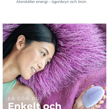
Återställer energi – ögonbryn och öron.
SÅ GÖR DU
Enkelt och