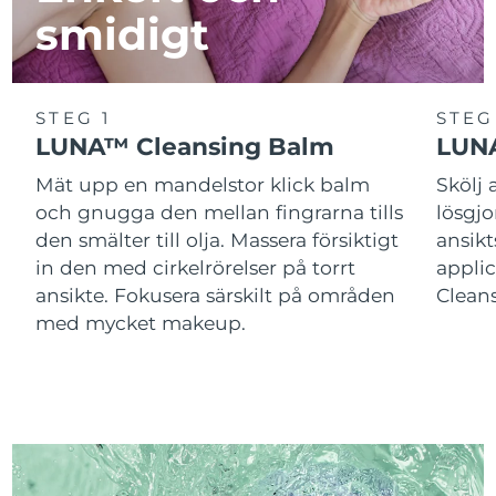
smidigt
STEG 1
STEG
LUNA™ Cleansing Balm
LUNA
Mät upp en mandelstor klick balm
Skölj
och gnugga den mellan fingrarna tills
lösgj
den smälter till olja. Massera försiktigt
ansik
in den med cirkelrörelser på torrt
applic
ansikte. Fokusera särskilt på områden
Cleans
med mycket makeup.