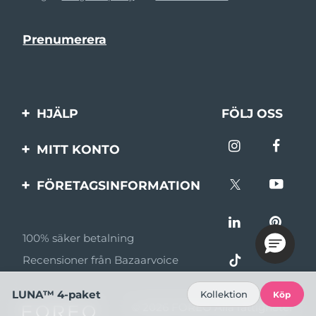
HJÄLP
FÖLJ OSS
Kontakta oss
MITT KONTO
Beställningar & leverans
Produktregistrering
FÖRETAGSINFORMATION
Garantier & returer
Support
Om FOREO
Vanliga frågor
100% säker betalning
Affiliateprogram
Batteriinformation
Recensioner från Bazaarvoice
Affiliate-nyheter
LUNA™ 4-paket
MYSA
Kollektion
Köp
© 2026 FOREO Alla rättigheter