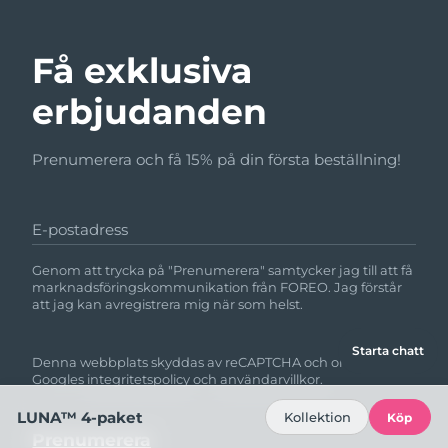
Få exklusiva
erbjudanden
Prenumerera och få 15% på din första beställning!
E-postadress
Genom att trycka på "Prenumerera" samtycker jag till att få
marknadsföringskommunikation från FOREO. Jag förstår
att jag kan avregistrera mig när som helst.
Starta chatt
Denna webbplats skyddas av reCAPTCHA och omfattas av
Googles
integritetspolicy
och
användarvillkor.
LUNA™ 4-paket
Kollektion
Köp