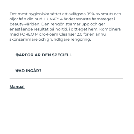
Produkten levereras med FOREOs heltäckande
garanti. Det betyder att vi byter ut produkten
utan extra kostnad om du får problem med den
Det mest hygieniska sättet att avlägsna 99% av smuts och
inom två år efter inköpsdatum.
oljor från din hud. LUNA™ 4 är det senaste framsteget i
beauty-världen. Den rengör, stramar upp och ger
enastående resultat på nolltid, i ditt eget hem. Kombinera
med FOREO Micro-Foam Cleanser 2.0 för en ännu
skonsammare och grundligare rengöring.
DÄRFÖR ÄR DEN SPECIELL
96% av användarna uppger att huden ser friskare ut.
81% upplever mindre finnar.
VAD INGÅR?
Avlägsnar smuts och oljor på djupet utan att torka ut.
LUNAA™ 4
86% av användarna uppger att huden både känns och
Manual
LUNA™ Micro-Foam Cleanser 2.0
ser fastare och mer elastisk ut.
USB-laddkabel
Ger huden näring och skyddar mot fria radikaler.
Resenecessär
35x mer hygienisk än borstar med nylonborststrån.
Snabbstartsguide
Bruksanvisning
2 års garanti (Spanien, Portugal, Sverige: 3 års garanti)