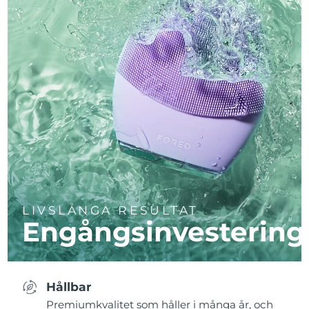
LIVSLÅNGA RESULTAT
Engångsinvestering
Hållbar
Premiumkvalitet som håller i många år, och