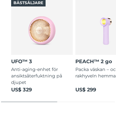
BÄSTSÄLJARE
UFO™ 3
PEACH™ 2 go
Anti-aging-enhet för
Packa väskan – o
ansiktsåterfuktning på
rakhyveln hemma
djupet
US$ 329
US$ 299