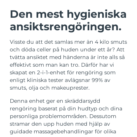
SVENSK SKÖNHETSRUTIN
Österrike
Förväntad leverans
8/8/26
Den mest hygieniska
ansiktsrengöringen.
Bahrain
Förväntad leverans
8/9/26
Ansiktsrengöring
Ansiktslyft
Belgien
Förväntad leverans
8/8/26
Visste du att det samlas mer än 4 kilo smuts
LUNA™ 4-paket
BEAR™ 2-paket
och döda celler på huden under ett år? Att
Bermuda
Förväntad leverans
8/14/26
Anti-aging massage
Microcurrent toning
tvätta ansiktet med händerna är inte alls så
effektivt som man kan tro. Därför har vi
Bosnien och
Förväntad leverans
8/11/26
skapat en 2-i-1-enhet för rengöring som
Återfuktning
Munvård
Hercegovina
LUNA™ 4 Plus
BEAR™ 2 go
enligt kliniska tester avlägsnar 99% av
UFO™ 3-paket
issa™ 4
Massage, LED heating
Microcurrent toning on-the-go
smuts, olja och makeuprester.
Brunei
Förväntad leverans
8/13/26
FAQ™ ANTI-AGING-BEHANDLING
Deep facial hydration
Hybrid silicone sonic toothbrush
Denna enhet ger en skräddarsydd
Bulgarien
Förväntad leverans
8/8/26
NEW
rengöring baserat på din hudtyp och dina
LUNA™ 4 Men
BEAR™ 2 eyes & lips
UFO™ 3 LED
issa™ 4 plus
personliga problemområden. Dessutom
Kanada
For men, anti-aging massage
Microcurrent line smoothing device
Förväntad leverans
8/12/26
Near-infrared and red light therapy
stramar den upp huden med hjälp av
Smart hybrid silicone sonic toothbrush
device
Anti-aging
LED-behandlingar
Chile
guidade massagebehandlingar för olika
Förväntad leverans
8/12/26