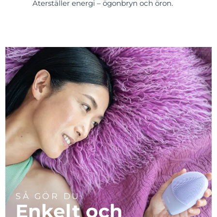
Återställer energi – ögonbryn och öron.
SÅ GÖR DU
Enkelt och