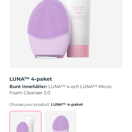
Slovakien
Förväntad leverans
8/8/26
Slovenien
Förväntad leverans
8/8/26
Sydafrika
Förväntad leverans
8/16/26
Sydkorea
Förväntad leverans
8/10/26
Spanien
Förväntad leverans
8/8/26
LUNA™ 4-paket
Sverige
Förväntad leverans
8/8/26
Bunt innehåller:
LUNA™ 4 och LUNA™ Micro-
Foam Cleanser 2.0
Schweiz
Förväntad leverans
8/8/26
Choose your product:
LUNA™ 4-paket
Taiwan
Förväntad leverans
8/13/26
Thailand
Förväntad leverans
8/12/26