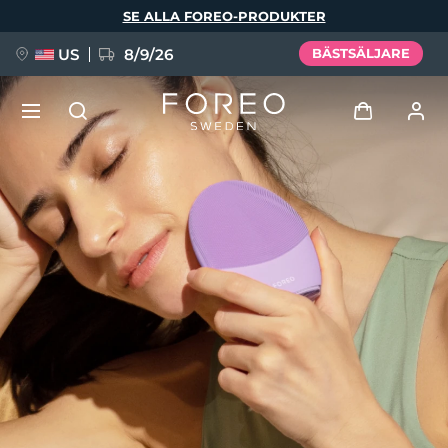
Hoppa
SE ALLA FOREO-PRODUKTER
till
huvudinnehåll
US
8/9/26
BÄSTSÄLJARE
NYHET
Logga in
Språk
BREAKING NEWS
Användarprofil
English
Deutsch
Español
Mina enheter
FAQ™ Pure Beauty-Tech Elixir
Français
Italiano
Português
Mina beställningar
Polski
Svenska
Русский
Türkçe
简体中文
繁體中文
Mina adresser
issa™ Teeth Whitening Set
Mina prenumerationer