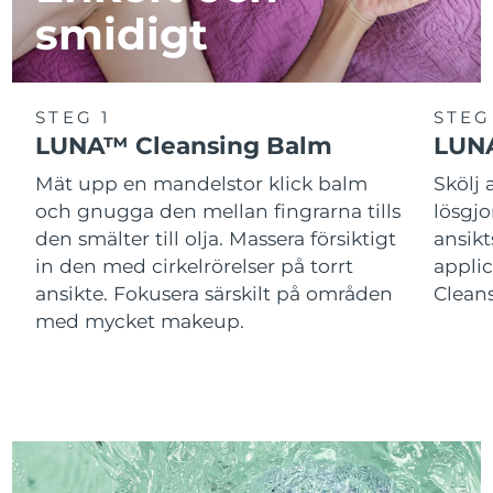
smidigt
STEG 1
STEG
LUNA™ Cleansing Balm
LUNA
Mät upp en mandelstor klick balm
Skölj
och gnugga den mellan fingrarna tills
lösgj
den smälter till olja. Massera försiktigt
ansik
in den med cirkelrörelser på torrt
applic
ansikte. Fokusera särskilt på områden
Cleans
med mycket makeup.