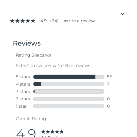
4.9
(64)
Write a review
4.9
out
of
5
stars,
average
rating
value.
Read
64
Reviews.
Same
page
link.