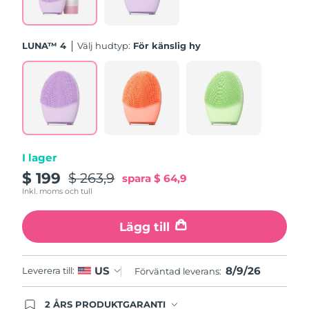
Turkiet
Förväntad leverans
8/9/26
Förenade
LUNA™ 4
Välj hudtyp:
För känslig hy
Förväntad leverans
8/9/26
Arabemiraten
Storbritannien
Förväntad leverans
8/8/26
USA
Förväntad leverans
8/9/26
Uzbekistan
Förväntad leverans
8/13/26
I lager
$ 199
$ 263,9
spara
$ 64,9
Vietnam
Förväntad leverans
8/14/26
Inkl. moms och tull
Lägg till
8/9/26
US
Leverera till:
Förväntad leverans:
2 ÅRS PRODUKTGARANTI