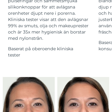
Advanced pore care essentials
pulseringar och sammetsmjuka
bland
For healthy hair
18% PAP
Israel
Förväntad leverans
8/12/26
silikonknoppar för att avlägsna
djup r
Kosmetika
Man
orenheter djupt nere i porerna.
och ha
Italien
Förväntad leverans
8/8/26
Kliniska tester visar att den avlägsnar
juster
99% av smuts, olja och makeuprester
använ
Japan
Förväntad leverans
8/11/26
och är 35x mer hygienisk än borstar
fräsch
med nylonstrån.
Handla allt
Jersey
Förväntad leverans
8/13/26
Baser
Baserat på oberoende kliniska
konsu
Kazakstan
Förväntad leverans
8/10/26
tester
FOREO APP
Kuwait
Förväntad leverans
8/8/26
OM FOREO
Lettland
Förväntad leverans
8/8/26
Libanon
Förväntad leverans
8/9/26
Litauen
Förväntad leverans
8/8/26
Luxemburg
Förväntad leverans
8/8/26