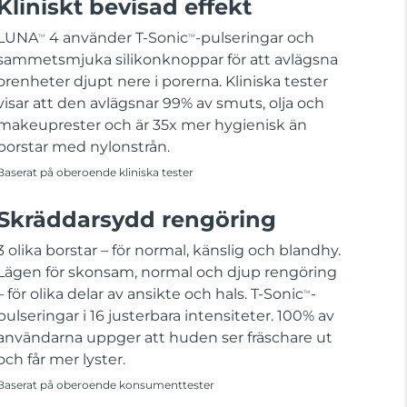
Kliniskt bevisad effekt
LUNA
4 använder T-Sonic
-pulseringar och
TM
TM
sammetsmjuka silikonknoppar för att avlägsna
orenheter djupt nere i porerna. Kliniska tester
visar att den avlägsnar 99% av smuts, olja och
makeuprester och är 35x mer hygienisk än
borstar med nylonstrån.
Baserat på oberoende kliniska tester
Skräddarsydd rengöring
3 olika borstar – för normal, känslig och blandhy.
Lägen för skonsam, normal och djup rengöring
– för olika delar av ansikte och hals. T-Sonic
-
TM
pulseringar i 16 justerbara intensiteter. 100% av
användarna uppger att huden ser fräschare ut
och får mer lyster.
Baserat på oberoende konsumenttester