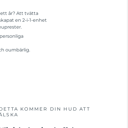
tt år? Att tvätta
skapat en 2-i-1-enhet
euprester.
personliga
Och oumbärlig.
DETTA KOMMER DIN HUD ATT
ÄLSKA