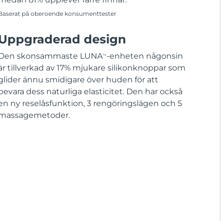
Baserat på oberoende konsumenttester
Uppgraderad design
Den skonsammaste LUNA
-enheten någonsin
TM
är tillverkad av 17% mjukare silikonknoppar som
glider ännu smidigare över huden för att
bevara dess naturliga elasticitet. Den har också
en ny reselåsfunktion, 3 rengöringslägen och 5
massagemetoder.