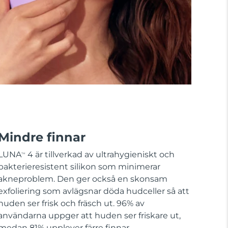
Mindre finnar
LUNA
4 är tillverkad av ultrahygieniskt och
TM
bakterieresistent silikon som minimerar
akneproblem. Den ger också en skonsam
exfoliering som avlägsnar döda hudceller så att
huden ser frisk och fräsch ut. 96% av
användarna uppger att huden ser friskare ut,
medan 81% upplever färre finnar.