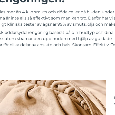
las mer än 4 kilo smuts och döda celler på huden under e
 är inte alls så effektivt som man kan tro. Därför har vi 
igt kliniska tester avlägsnar 99% av smuts, olja och mak
kräddarsydd rengöring baserat på din hudtyp och dina 
ssutom stramar den upp huden med hjälp av guidade
ör olika delar av ansikte och hals. Skonsam. Effektiv. 