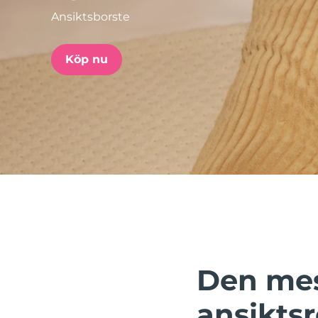
Ansiktsborste
issa™ Teeth Whitening Set
Köp nu
FAQ™ Dual LED Panel
POPULÄR
Specialerbjudanden
Bästsäljare
Den mes
ansikts