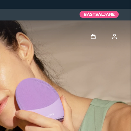
BÄSTSÄLJARE
Logga in
Användarprofil
Mina enheter
Mina beställningar
Mina adresser
Mina prenumerationer