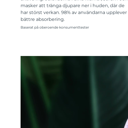
KIWI™-hudvård
All acne treatment devices
All revitalizing eye massagers
Serum
masker att tränga djupare ner i huden, där de
issa™ Teeth Whitening Gel
Advanced pore care essentials
For healthy hair
har störst verkan. 98% av användarna upplever
18% PAP
bättre absorbering.
Kosmetika
Man
Baserat på oberoende konsumenttester
Handla allt
FOREO APP
OM FOREO