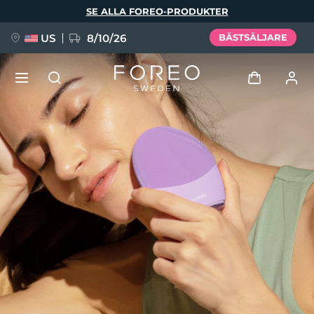
Hoppa
SE ALLA FOREO-PRODUKTER
till
huvudinnehåll
US
8/10/26
BÄSTSÄLJARE
NYHET
Logga in
Språk
BREAKING NEWS
Användarprofil
English
Deutsch
Español
Mina enheter
FAQ™ Pure Beauty-Tech Elixir
Français
Italiano
Português
Mina beställningar
Polski
Svenska
Русский
Türkçe
简体中文
繁體中文
Mina adresser
issa™ Teeth Whitening Set
Mina prenumerationer