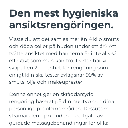
SVENSK SKÖNHETSRUTIN
Den mest hygieniska
Australien
Förväntad leverans
12/08/2026
ansiktsrengöringen.
Förväntad leverans
Österrike
09/08/2026
Ansiktsrengöring
Ansiktslyft
Visste du att det samlas mer än 4 kilo smuts
Bahrain
Förväntad leverans
10/08/2026
LUNA™ 4-paket
BEAR™ 2-paket
och döda celler på huden under ett år? Att
Anti-aging massage
Microcurrent toning
tvätta ansiktet med händerna är inte alls så
Förväntad leverans
Belgien
09/08/2026
effektivt som man kan tro. Därför har vi
skapat en 2-i-1-enhet för rengöring som
Återfuktning
Munvård
Bermuda
Förväntad leverans
15/08/2026
LUNA™ 4 Plus
BEAR™ 2 go
enligt kliniska tester avlägsnar 99% av
UFO™ 3-paket
issa™ 4
Massage, LED heating
Microcurrent toning on-the-go
smuts, olja och makeuprester.
Bosnien och
FAQ™ ANTI-AGING-BEHANDLING
Deep facial hydration
Hybrid silicone sonic toothbrush
Förväntad leverans
12/08/2026
Hercegovina
Denna enhet ger en skräddarsydd
NEW
rengöring baserat på din hudtyp och dina
LUNA™ 4 Men
BEAR™ 2 eyes & lips
Brunei
UFO™ 3 LED
Förväntad leverans
14/08/2026
issa™ 4 plus
personliga problemområden. Dessutom
For men, anti-aging massage
Microcurrent line smoothing device
Near-infrared and red light therapy
stramar den upp huden med hjälp av
Smart hybrid silicone sonic toothbrush
Förväntad leverans
device
Anti-aging
LED-behandlingar
Bulgarien
guidade massagebehandlingar för olika
09/08/2026