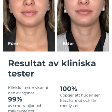
Kazakstan
Förväntad leverans
11/08/2026
Förväntad leverans
Kuwait
09/08/2026
Förväntad leverans
Lettland
09/08/2026
Före
Efter
Libanon
Förväntad leverans
10/08/2026
Förväntad leverans
Resultat av kliniska
Litauen
09/08/2026
tester
Förväntad leverans
Luxemburg
09/08/2026
100%
Kliniska tester visar att
Macao SAR
Förväntad leverans
11/08/2026
den avlägsnar
uppger att huden ser
99%
fräschare ut och får
Malaysia
Förväntad leverans
12/08/2026
av smuts, oljor och
mer lyster.
makeuprester.