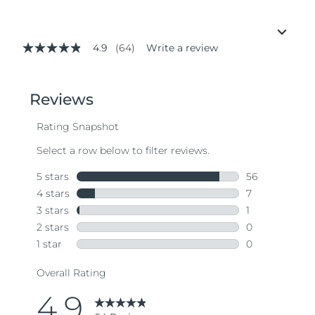
4.9
(64)
Write a review
4.9
out
of
5
stars,
average
rating
value.
Read
64
Reviews.
Same
page
link.