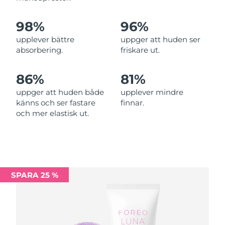
Förväntad leverans
Malta
09/08/2026
98%
96%
Mexiko
Förväntad leverans
13/08/2026
upplever bättre
uppger att huden ser
absorbering.
friskare ut.
Monaco
Förväntad leverans
10/08/2026
86%
81%
Förväntad leverans
Nederländerna
09/08/2026
uppger att huden både
upplever mindre
känns och ser fastare
finnar.
Förväntad leverans
Nya Zeeland
och mer elastisk ut.
09/08/2026
Förväntad leverans
Norge
09/08/2026
Oman
Förväntad leverans
12/08/2026
SPARA 25 %
Filippinerna
Förväntad leverans
12/08/2026
Polen
Förväntad leverans
10/08/2026