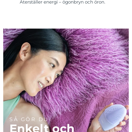
Återställer energi – ögonbryn och öron.
SÅ GÖR DU
Enkelt och