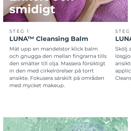
smidigt
STEG 1
STEG
LUNA™ Cleansing Balm
LUNA
Mät upp en mandelstor klick balm
Skölj
och gnugga den mellan fingrarna tills
lösgj
den smälter till olja. Massera försiktigt
ansik
in den med cirkelrörelser på torrt
applic
ansikte. Fokusera särskilt på områden
Cleans
med mycket makeup.