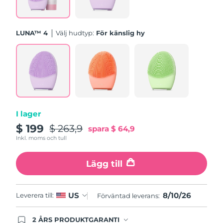
Förväntad leverans
Slovenien
09/08/2026
LUNA™ 4
Välj hudtyp:
För känslig hy
Sydafrika
Förväntad leverans
17/08/2026
Sydkorea
Förväntad leverans
11/08/2026
Förväntad leverans
Spanien
09/08/2026
I lager
$ 199
$ 263,9
Förväntad leverans
spara
$ 64,9
Sverige
09/08/2026
Inkl. moms och tull
Förväntad leverans
Schweiz
Lägg till
09/08/2026
Taiwan
Förväntad leverans
14/08/2026
8/10/26
US
Leverera till:
Förväntad leverans:
Thailand
Förväntad leverans
13/08/2026
2 ÅRS PRODUKTGARANTI