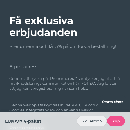
Få exklusiva
erbjudanden
Prenumerera och få 15% på din första beställning!
E-postadress
Genom att trycka på "Prenumerera" samtycker jag till att få
marknadsföringskommunikation från FOREO. Jag förstår
att jag kan avregistrera mig när som helst.
Starta chatt
Denna webbplats skyddas av reCAPTCHA och omfattas av
Googles
integritetspolicy
och
användarvillkor.
LUNA™ 4-paket
Kollektion
Köp