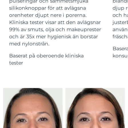
Advanced pore care essentials
pulseringar och sammetsmjuka
bland
Ungern
For healthy hair
09/08/2026
18% PAP
silikonknoppar för att avlägsna
djup r
Kosmetika
Man
orenheter djupt nere i porerna.
och ha
Island
Förväntad leverans
10/08/2026
Kliniska tester visar att den avlägsnar
juster
99% av smuts, olja och makeuprester
använ
Förväntad leverans
Indonesien
07/08/2026
och är 35x mer hygienisk än borstar
fräsch
med nylonstrån.
Handla allt
Förväntad leverans
Baser
Irland
09/08/2026
Baserat på oberoende kliniska
konsu
tester
Isle of Man
Förväntad leverans
11/08/2026
FOREO APP
Israel
Förväntad leverans
13/08/2026
OM FOREO
Förväntad leverans
Italien
09/08/2026
Japan
Förväntad leverans
12/08/2026
Jersey
Förväntad leverans
14/08/2026