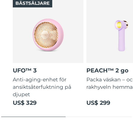
BÄSTSÄLJARE
UFO™ 3
PEACH™ 2 go
Anti-aging-enhet för
Packa väskan – o
ansiktsåterfuktning på
rakhyveln hemma
djupet
US$ 329
US$ 299