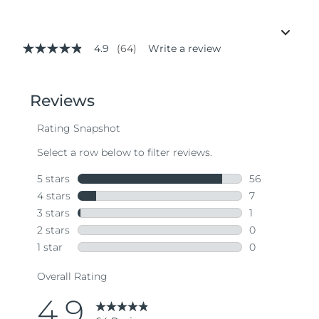
4.9
(64)
Write a review
4.9
out
of
5
stars,
average
rating
value.
Read
64
Reviews.
Same
page
link.