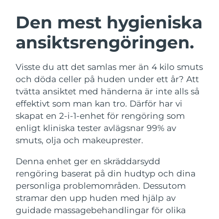
SVENSK SKÖNHETSRUTIN
Österrike
Förväntad leverans
9/8/26
Den mest hygieniska
ansiktsrengöringen.
Bahrain
Förväntad leverans
10/8/26
Ansiktsrengöring
Ansiktslyft
Belgien
Förväntad leverans
9/8/26
Visste du att det samlas mer än 4 kilo smuts
LUNA™ 4-paket
BEAR™ 2-paket
och döda celler på huden under ett år? Att
Bermuda
Förväntad leverans
15/8/26
Anti-aging massage
Microcurrent toning
tvätta ansiktet med händerna är inte alls så
effektivt som man kan tro. Därför har vi
Bosnien och
Förväntad leverans
12/8/26
skapat en 2-i-1-enhet för rengöring som
Återfuktning
Munvård
Hercegovina
LUNA™ 4 Plus
BEAR™ 2 go
enligt kliniska tester avlägsnar 99% av
UFO™ 3-paket
issa™ 4
Massage, LED heating
Microcurrent toning on-the-go
smuts, olja och makeuprester.
Brunei
Förväntad leverans
14/8/26
FAQ™ ANTI-AGING-BEHANDLING
Deep facial hydration
Hybrid silicone sonic toothbrush
Denna enhet ger en skräddarsydd
Bulgarien
Förväntad leverans
9/8/26
NEW
rengöring baserat på din hudtyp och dina
LUNA™ 4 Men
BEAR™ 2 eyes & lips
UFO™ 3 LED
issa™ 4 plus
personliga problemområden. Dessutom
Kanada
For men, anti-aging massage
Microcurrent line smoothing device
Förväntad leverans
13/8/26
Near-infrared and red light therapy
stramar den upp huden med hjälp av
Smart hybrid silicone sonic toothbrush
device
Anti-aging
LED-behandlingar
Chile
guidade massagebehandlingar för olika
Förväntad leverans
13/8/26