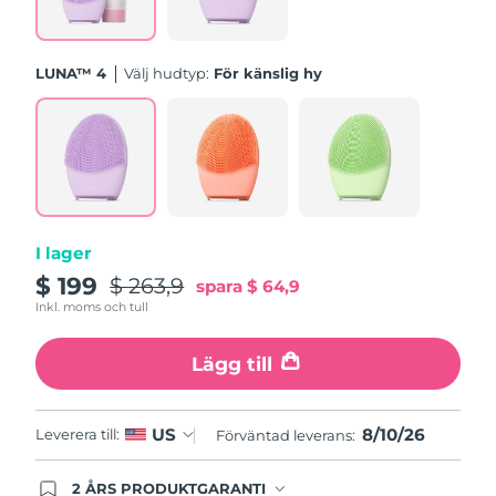
Turkiet
Förväntad leverans
10/8/26
Förenade
LUNA™ 4
Välj hudtyp:
För känslig hy
Förväntad leverans
10/8/26
Arabemiraten
Storbritannien
Förväntad leverans
9/8/26
USA
Förväntad leverans
10/8/26
Uzbekistan
Förväntad leverans
14/8/26
I lager
$ 199
$ 263,9
spara
$ 64,9
Vietnam
Förväntad leverans
15/8/26
Inkl. moms och tull
Lägg till
8/10/26
US
Leverera till:
Förväntad leverans:
2 ÅRS PRODUKTGARANTI