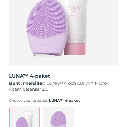
Slovakien
Förväntad leverans
9/8/26
Slovenien
Förväntad leverans
9/8/26
Sydafrika
Förväntad leverans
17/8/26
Sydkorea
Förväntad leverans
11/8/26
Spanien
Förväntad leverans
9/8/26
LUNA™ 4-paket
Sverige
Förväntad leverans
9/8/26
Bunt innehåller:
LUNA™ 4 och LUNA™ Micro-
Foam Cleanser 2.0
Schweiz
Förväntad leverans
9/8/26
Choose your product:
LUNA™ 4-paket
Taiwan
Förväntad leverans
14/8/26
Thailand
Förväntad leverans
13/8/26