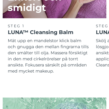
smidigt
STEG 1
STEG
LUNA™ Cleansing Balm
LUNA
Mät upp en mandelstor klick balm
Skölj
och gnugga den mellan fingrarna tills
lösgj
den smälter till olja. Massera försiktigt
ansik
in den med cirkelrörelser på torrt
applic
ansikte. Fokusera särskilt på områden
Cleans
med mycket makeup.