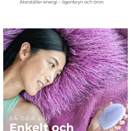
Återställer energi – ögonbryn och öron.
SÅ GÖR DU
Enkelt och