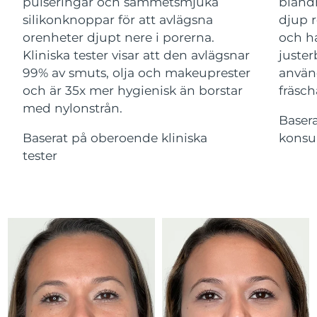
Advanced pore care essentials
pulseringar och sammetsmjuka
bland
For healthy hair
18% PAP
Israel
Förväntad leverans
13/8/26
silikonknoppar för att avlägsna
djup r
Kosmetika
Man
orenheter djupt nere i porerna.
och ha
Italien
Förväntad leverans
9/8/26
Kliniska tester visar att den avlägsnar
juster
99% av smuts, olja och makeuprester
använ
Japan
Förväntad leverans
12/8/26
och är 35x mer hygienisk än borstar
fräsch
med nylonstrån.
Handla allt
Jersey
Förväntad leverans
14/8/26
Baser
Baserat på oberoende kliniska
konsu
Kazakstan
Förväntad leverans
11/8/26
tester
FOREO APP
Kuwait
Förväntad leverans
9/8/26
OM FOREO
Lettland
Förväntad leverans
9/8/26
Libanon
Förväntad leverans
10/8/26
Litauen
Förväntad leverans
9/8/26
Luxemburg
Förväntad leverans
9/8/26