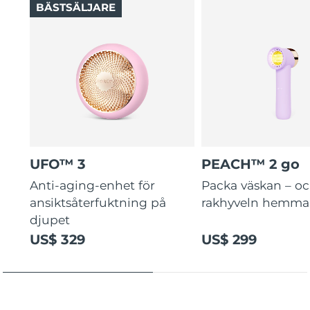
BÄSTSÄLJARE
UFO™ 3
PEACH™ 2 go
Anti-aging-enhet för
Packa väskan – o
ansiktsåterfuktning på
rakhyveln hemma
djupet
US$ 329
US$ 299