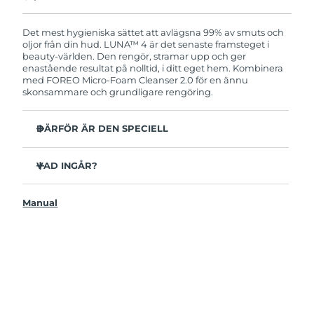
Produkten levereras med FOREOs heltäckande
garanti. Det betyder att vi byter ut produkten
utan extra kostnad om du får problem med den
Det mest hygieniska sättet att avlägsna 99% av smuts och
inom två år efter inköpsdatum.
oljor från din hud. LUNA™ 4 är det senaste framsteget i
beauty-världen. Den rengör, stramar upp och ger
enastående resultat på nolltid, i ditt eget hem. Kombinera
med FOREO Micro-Foam Cleanser 2.0 för en ännu
skonsammare och grundligare rengöring.
DÄRFÖR ÄR DEN SPECIELL
96% av användarna uppger att huden ser friskare ut.
81% upplever mindre finnar.
VAD INGÅR?
Avlägsnar smuts och oljor på djupet utan att torka ut.
LUNAA™ 4
86% av användarna uppger att huden både känns och
Manual
LUNA™ Micro-Foam Cleanser 2.0
ser fastare och mer elastisk ut.
USB-laddkabel
Ger huden näring och skyddar mot fria radikaler.
Resenecessär
35x mer hygienisk än borstar med nylonborststrån.
Snabbstartsguide
Bruksanvisning
2 års garanti (Spanien, Portugal, Sverige: 3 års garanti)