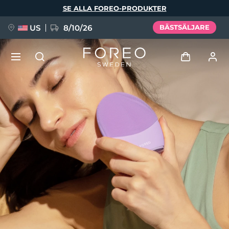
Hoppa
SE ALLA FOREO-PRODUKTER
till
huvudinnehåll
US
8/10/26
BÄSTSÄLJARE
NYHET
Logga in
Språk
BREAKING NEWS
Användarprofil
English
Deutsch
Español
Mina enheter
FAQ™ Pure Beauty-Tech Elixir
Français
Italiano
Português
Mina beställningar
Polski
Svenska
Русский
Türkçe
简体中文
繁體中文
Mina adresser
issa™ Teeth Whitening Set
Mina prenumerationer