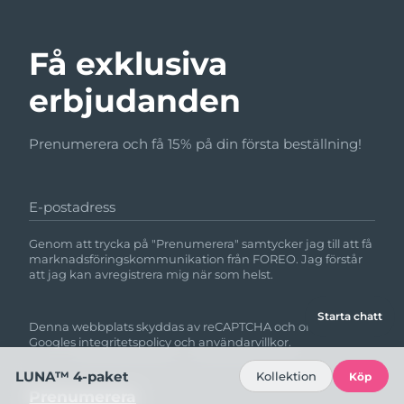
Få exklusiva
erbjudanden
Prenumerera och få 15% på din första beställning!
E-postadress
Genom att trycka på "Prenumerera" samtycker jag till att få
marknadsföringskommunikation från FOREO. Jag förstår
att jag kan avregistrera mig när som helst.
Starta chatt
Denna webbplats skyddas av reCAPTCHA och omfattas av
Googles
integritetspolicy
och
användarvillkor.
LUNA™ 4-paket
Kollektion
Köp