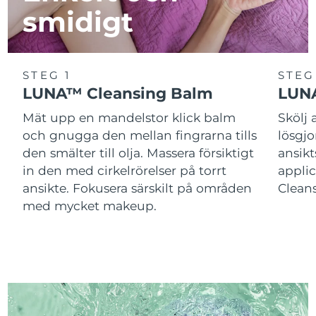
smidigt
STEG 1
STEG
LUNA™ Cleansing Balm
LUNA
Mät upp en mandelstor klick balm
Skölj
och gnugga den mellan fingrarna tills
lösgj
den smälter till olja. Massera försiktigt
ansik
in den med cirkelrörelser på torrt
applic
ansikte. Fokusera särskilt på områden
Cleans
med mycket makeup.