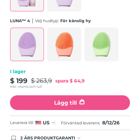
Turkiet
Förväntad leverans
12/08/2026
LUNA™ 4
Välj hudtyp:
För känslig hy
Förenade
Förväntad leverans
12/08/2026
Arabemiraten
Storbritannien
Förväntad leverans
11/08/2026
USA
Förväntad leverans
12/08/2026
I lager
Uzbekistan
Förväntad leverans
16/08/2026
$ 199
$ 263,9
spara
$ 64,9
Inkl. moms och tull
Vietnam
Förväntad leverans
17/08/2026
Lägg till
8/12/26
US
Leverera till:
Förväntad leverans:
2 ÅRS PRODUKTGARANTI