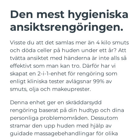
SVENSK SKÖNHETSRUTIN
Österrike
Förväntad leverans
11/08/2026
Den mest hygieniska
ansiktsrengöringen.
Bahrain
Förväntad leverans
12/08/2026
Ansiktsrengöring
Ansiktslyft
Belgien
Förväntad leverans
11/08/2026
Visste du att det samlas mer än 4 kilo smuts
LUNA™ 4-paket
BEAR™ 2-paket
och döda celler på huden under ett år? Att
Bermuda
Förväntad leverans
17/08/2026
Anti-aging massage
Microcurrent toning
tvätta ansiktet med händerna är inte alls så
effektivt som man kan tro. Därför har vi
Bosnien och
Förväntad leverans
14/08/2026
skapat en 2-i-1-enhet för rengöring som
Återfuktning
Munvård
Hercegovina
LUNA™ 4 Plus
BEAR™ 2 go
enligt kliniska tester avlägsnar 99% av
UFO™ 3-paket
issa™ 4
Massage, LED heating
Microcurrent toning on-the-go
smuts, olja och makeuprester.
Brunei
Förväntad leverans
16/08/2026
FAQ™ ANTI-AGING-BEHANDLING
Deep facial hydration
Hybrid silicone sonic toothbrush
Denna enhet ger en skräddarsydd
Bulgarien
Förväntad leverans
11/08/2026
NEW
rengöring baserat på din hudtyp och dina
LUNA™ 4 Men
BEAR™ 2 eyes & lips
UFO™ 3 LED
issa™ 4 plus
personliga problemområden. Dessutom
Kanada
For men, anti-aging massage
Microcurrent line smoothing device
Förväntad leverans
15/08/2026
Near-infrared and red light therapy
stramar den upp huden med hjälp av
Smart hybrid silicone sonic toothbrush
device
Anti-aging
LED-behandlingar
Chile
guidade massagebehandlingar för olika
Förväntad leverans
15/08/2026