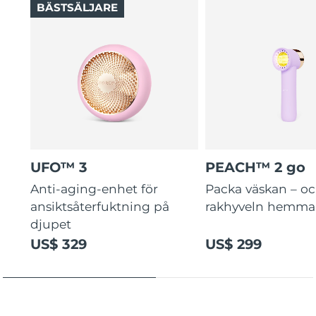
BÄSTSÄLJARE
UFO™ 3
PEACH™ 2 go
Anti-aging-enhet för
Packa väskan – o
ansiktsåterfuktning på
rakhyveln hemma
djupet
US$ 329
US$ 299