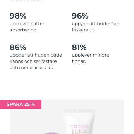
Filippinerna
Förväntad leverans
14/08/2026
98%
96%
upplever bättre
uppger att huden ser
Polen
Förväntad leverans
12/08/2026
absorbering.
friskare ut.
Portugal
Förväntad leverans
11/08/2026
86%
81%
Puerto Rico
Förväntad leverans
13/08/2026
uppger att huden både
upplever mindre
känns och ser fastare
finnar.
Qatar
Förväntad leverans
12/08/2026
och mer elastisk ut.
Réunion
Förväntad leverans
16/08/2026
Rumänien
Förväntad leverans
11/08/2026
SPARA 25 %
Ryssland
Förväntad leverans
19/08/2026
Saudiarabien
Förväntad leverans
12/08/2026