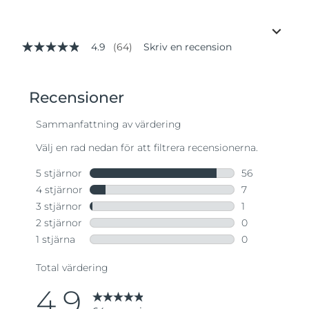
4.9
(64)
Skriv en recension
4.9
av
5
stjärnor,
genomsnittligt
betyg.
Read
64
Reviews.
Länk
till
samma
sida.