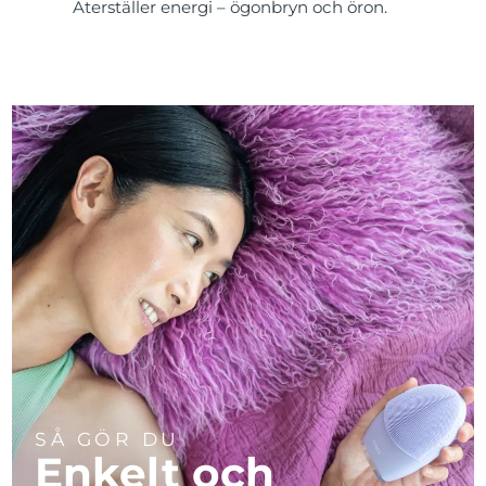
Återställer energi – ögonbryn och öron.
SÅ GÖR DU
Enkelt och