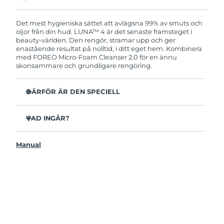
Produkten levereras med FOREOs heltäckande
garanti. Det betyder att vi byter ut produkten
utan extra kostnad om du får problem med den
Det mest hygieniska sättet att avlägsna 99% av smuts och
inom två år efter inköpsdatum.
oljor från din hud. LUNA™ 4 är det senaste framsteget i
beauty-världen. Den rengör, stramar upp och ger
enastående resultat på nolltid, i ditt eget hem. Kombinera
med FOREO Micro-Foam Cleanser 2.0 för en ännu
skonsammare och grundligare rengöring.
DÄRFÖR ÄR DEN SPECIELL
96% av användarna uppger att huden ser friskare ut.
81% upplever mindre finnar.
VAD INGÅR?
Avlägsnar smuts och oljor på djupet utan att torka ut.
LUNAA™ 4
86% av användarna uppger att huden både känns och
Manual
LUNA™ Micro-Foam Cleanser 2.0
ser fastare och mer elastisk ut.
USB-laddkabel
Ger huden näring och skyddar mot fria radikaler.
Resenecessär
35x mer hygienisk än borstar med nylonborststrån.
Snabbstartsguide
Bruksanvisning
2 års garanti (Spanien, Portugal, Sverige: 3 års garanti)