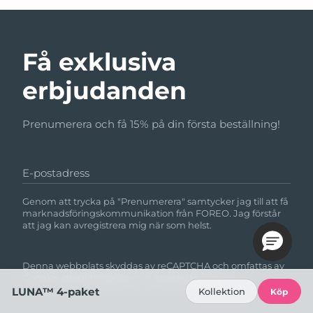
Få exklusiva
erbjudanden
Prenumerera och få 15% på din första beställning!
E-postadress
Genom att trycka på "Prenumerera" samtycker jag till att få
marknadsföringskommunikation från FOREO. Jag förstår
att jag kan avregistrera mig när som helst.
Denna webbplats skyddas av reCAPTCHA och omfattas av
Googles
integritetspolicy
och
användarvillkor.
LUNA™ 4-paket
Kollektion
Köp