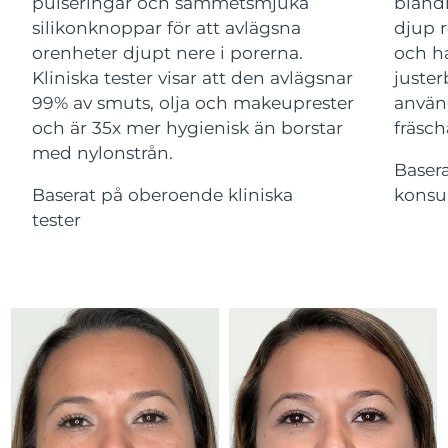
Advanced pore care essentials
pulseringar och sammetsmjuka
bland
For healthy hair
18% PAP
silikonknoppar för att avlägsna
djup r
Kosmetika
Man
Israel
Förväntad leverans
15/08/2026
orenheter djupt nere i porerna.
och ha
Kliniska tester visar att den avlägsnar
juster
Italien
Förväntad leverans
11/08/2026
99% av smuts, olja och makeuprester
använ
och är 35x mer hygienisk än borstar
fräsch
Japan
Förväntad leverans
14/08/2026
med nylonstrån.
Handla allt
Baser
Jersey
Förväntad leverans
16/08/2026
Baserat på oberoende kliniska
konsu
tester
Kazakstan
Förväntad leverans
13/08/2026
FOREO APP
Kuwait
Förväntad leverans
11/08/2026
OM FOREO
Lettland
Förväntad leverans
11/08/2026
Libanon
Förväntad leverans
12/08/2026
Litauen
Förväntad leverans
11/08/2026