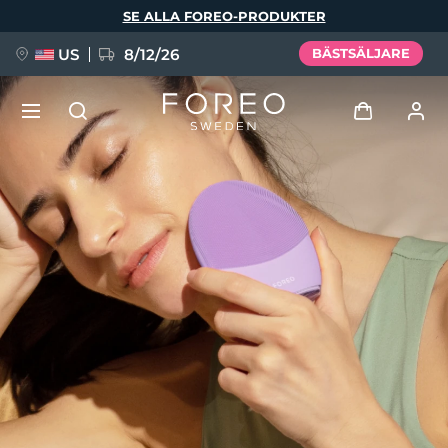
Hoppa
SE ALLA FOREO-PRODUKTER
till
huvudinnehåll
US
8/12/26
BÄSTSÄLJARE
NYHET
Logga in
Språk
BREAKING NEWS
Användarprofil
English
Deutsch
Español
Mina enheter
FAQ™ Pure Beauty-Tech Elixir
Français
Italiano
Português
Mina beställningar
Polski
Svenska
Русский
Türkçe
简体中文
繁體中文
Mina adresser
issa™ Teeth Whitening Set
Mina prenumerationer