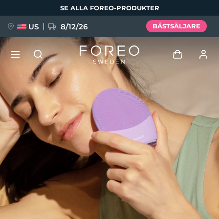
Hoppa
SE ALLA FOREO-PRODUKTER
till
huvudinnehåll
US
8/12/26
BÄSTSÄLJARE
NYHET
Logga in
Språk
BREAKING NEWS
Användarprofil
English
Deutsch
Español
Mina enheter
FAQ™ Pure Beauty-Tech Elixir
Français
Italiano
Português
Mina beställningar
Polski
Svenska
Русский
Türkçe
简体中文
繁體中文
Mina adresser
issa™ Teeth Whitening Set
Mina prenumerationer