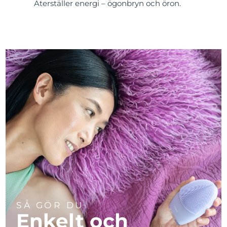
Återställer energi – ögonbryn och öron.
SÅ GÖR DU
Enkelt och