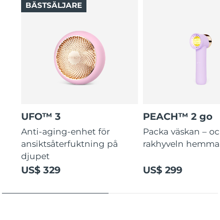
BÄSTSÄLJARE
UFO™ 3
PEACH™ 2 go
Anti-aging-enhet för
Packa väskan – o
ansiktsåterfuktning på
rakhyveln hemma
djupet
US$ 329
US$ 299