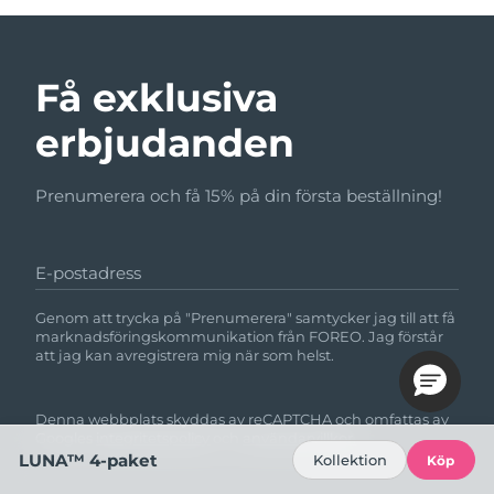
Få exklusiva
erbjudanden
Prenumerera och få 15% på din första beställning!
E-postadress
Genom att trycka på "Prenumerera" samtycker jag till att få
marknadsföringskommunikation från FOREO. Jag förstår
att jag kan avregistrera mig när som helst.
Denna webbplats skyddas av reCAPTCHA och omfattas av
Googles
integritetspolicy
och
användarvillkor.
LUNA™ 4-paket
Kollektion
Köp