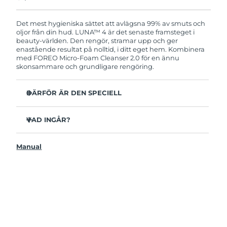
Produkten levereras med FOREOs heltäckande
garanti. Det betyder att vi byter ut produkten
utan extra kostnad om du får problem med den
Det mest hygieniska sättet att avlägsna 99% av smuts och
inom två år efter inköpsdatum.
oljor från din hud. LUNA™ 4 är det senaste framsteget i
beauty-världen. Den rengör, stramar upp och ger
enastående resultat på nolltid, i ditt eget hem. Kombinera
med FOREO Micro-Foam Cleanser 2.0 för en ännu
skonsammare och grundligare rengöring.
DÄRFÖR ÄR DEN SPECIELL
96% av användarna uppger att huden ser friskare ut.
81% upplever mindre finnar.
VAD INGÅR?
Avlägsnar smuts och oljor på djupet utan att torka ut.
LUNAA™ 4
86% av användarna uppger att huden både känns och
Manual
LUNA™ Micro-Foam Cleanser 2.0
ser fastare och mer elastisk ut.
USB-laddkabel
Ger huden näring och skyddar mot fria radikaler.
Resenecessär
35x mer hygienisk än borstar med nylonborststrån.
Snabbstartsguide
Bruksanvisning
2 års garanti (Spanien, Portugal, Sverige: 3 års garanti)