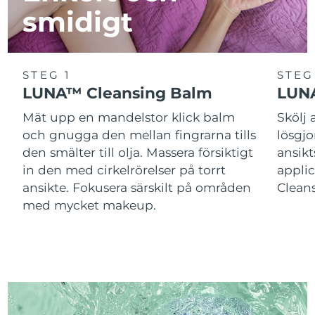
smidigt
STEG 1
STEG
LUNA™ Cleansing Balm
LUNA
Mät upp en mandelstor klick balm
Skölj
och gnugga den mellan fingrarna tills
lösgj
den smälter till olja. Massera försiktigt
ansik
in den med cirkelrörelser på torrt
applic
ansikte. Fokusera särskilt på områden
Cleans
med mycket makeup.