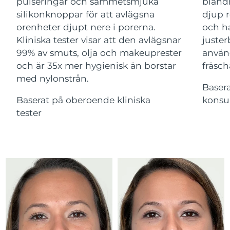
Advanced pore care essentials
pulseringar och sammetsmjuka
bland
For healthy hair
18% PAP
silikonknoppar för att avlägsna
djup r
Kosmetika
Man
Israel
Förväntad leverans
15/08/2026
orenheter djupt nere i porerna.
och ha
Kliniska tester visar att den avlägsnar
juster
Italien
Förväntad leverans
11/08/2026
99% av smuts, olja och makeuprester
använ
och är 35x mer hygienisk än borstar
fräsch
Japan
Förväntad leverans
14/08/2026
med nylonstrån.
Handla allt
Baser
Jersey
Förväntad leverans
16/08/2026
Baserat på oberoende kliniska
konsu
tester
Kazakstan
Förväntad leverans
13/08/2026
FOREO APP
Kuwait
Förväntad leverans
11/08/2026
OM FOREO
Lettland
Förväntad leverans
11/08/2026
Libanon
Förväntad leverans
12/08/2026
Litauen
Förväntad leverans
11/08/2026