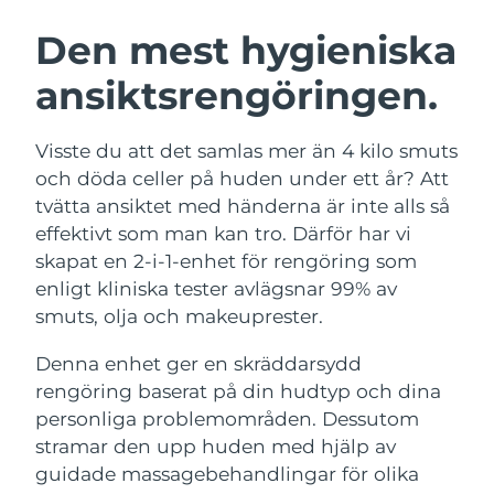
SVENSK SKÖNHETSRUTIN
Österrike
Förväntad leverans
11/08/2026
Den mest hygieniska
ansiktsrengöringen.
Bahrain
Förväntad leverans
12/08/2026
Ansiktsrengöring
Ansiktslyft
Belgien
Förväntad leverans
11/08/2026
Visste du att det samlas mer än 4 kilo smuts
LUNA™ 4-paket
BEAR™ 2-paket
och döda celler på huden under ett år? Att
Bermuda
Förväntad leverans
17/08/2026
Anti-aging massage
Microcurrent toning
tvätta ansiktet med händerna är inte alls så
effektivt som man kan tro. Därför har vi
Bosnien och
Förväntad leverans
14/08/2026
skapat en 2-i-1-enhet för rengöring som
Återfuktning
Munvård
Hercegovina
LUNA™ 4 Plus
BEAR™ 2 go
enligt kliniska tester avlägsnar 99% av
UFO™ 3-paket
issa™ 4
Massage, LED heating
Microcurrent toning on-the-go
smuts, olja och makeuprester.
Brunei
Förväntad leverans
16/08/2026
FAQ™ ANTI-AGING-BEHANDLING
Deep facial hydration
Hybrid silicone sonic toothbrush
Denna enhet ger en skräddarsydd
Bulgarien
Förväntad leverans
11/08/2026
NEW
rengöring baserat på din hudtyp och dina
LUNA™ 4 Men
BEAR™ 2 eyes & lips
UFO™ 3 LED
issa™ 4 plus
personliga problemområden. Dessutom
Kanada
For men, anti-aging massage
Microcurrent line smoothing device
Förväntad leverans
15/08/2026
Near-infrared and red light therapy
stramar den upp huden med hjälp av
Smart hybrid silicone sonic toothbrush
device
Anti-aging
LED-behandlingar
Chile
guidade massagebehandlingar för olika
Förväntad leverans
15/08/2026