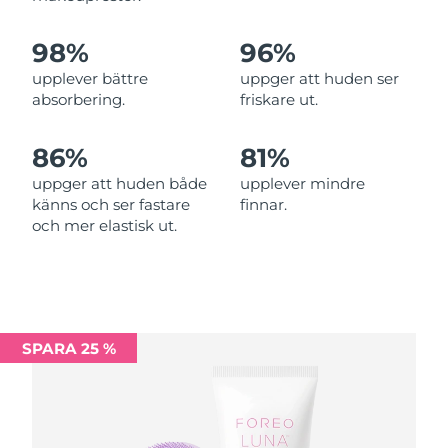
Filippinerna
Förväntad leverans
14/08/2026
98%
96%
upplever bättre
uppger att huden ser
Polen
Förväntad leverans
12/08/2026
absorbering.
friskare ut.
Portugal
Förväntad leverans
11/08/2026
86%
81%
Puerto Rico
Förväntad leverans
13/08/2026
uppger att huden både
upplever mindre
känns och ser fastare
finnar.
Qatar
Förväntad leverans
12/08/2026
och mer elastisk ut.
Réunion
Förväntad leverans
16/08/2026
Rumänien
Förväntad leverans
11/08/2026
SPARA 25 %
Ryssland
Förväntad leverans
19/08/2026
Saudiarabien
Förväntad leverans
12/08/2026