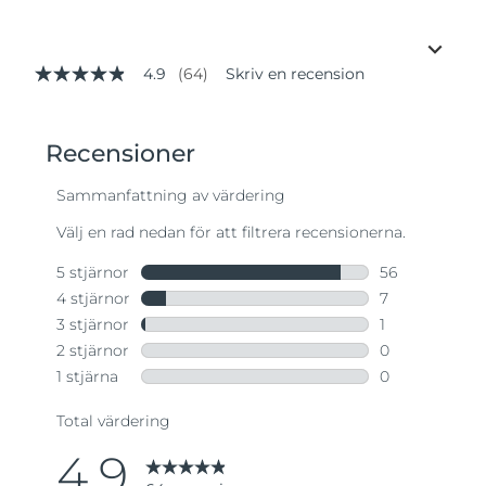
4.9
(64)
Skriv en recension
4.9
av
5
stjärnor,
genomsnittligt
betyg.
Read
64
Reviews.
Länk
till
samma
sida.