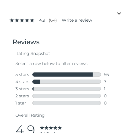
4.9
(64)
Write a review
4.9
out
of
5
stars,
average
rating
value.
Read
64
Reviews.
Same
page
link.