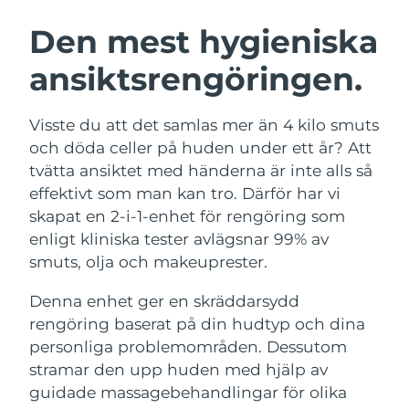
SVENSK SKÖNHETSRUTIN
Österrike
Förväntad leverans
8/9/26
Den mest hygieniska
ansiktsrengöringen.
Bahrain
Förväntad leverans
8/10/26
Ansiktsrengöring
Ansiktslyft
Belgien
Förväntad leverans
8/9/26
Visste du att det samlas mer än 4 kilo smuts
LUNA™ 4-paket
BEAR™ 2-paket
och döda celler på huden under ett år? Att
Bermuda
Förväntad leverans
8/15/26
Anti-aging massage
Microcurrent toning
tvätta ansiktet med händerna är inte alls så
effektivt som man kan tro. Därför har vi
Bosnien och
Förväntad leverans
8/12/26
skapat en 2-i-1-enhet för rengöring som
Återfuktning
Munvård
Hercegovina
LUNA™ 4 Plus
BEAR™ 2 go
enligt kliniska tester avlägsnar 99% av
UFO™ 3-paket
issa™ 4
Massage, LED heating
Microcurrent toning on-the-go
smuts, olja och makeuprester.
Brunei
Förväntad leverans
8/14/26
FAQ™ ANTI-AGING-BEHANDLING
Deep facial hydration
Hybrid silicone sonic toothbrush
Denna enhet ger en skräddarsydd
Bulgarien
Förväntad leverans
8/9/26
NEW
rengöring baserat på din hudtyp och dina
LUNA™ 4 Men
BEAR™ 2 eyes & lips
UFO™ 3 LED
issa™ 4 plus
personliga problemområden. Dessutom
Kanada
For men, anti-aging massage
Microcurrent line smoothing device
Förväntad leverans
8/13/26
Near-infrared and red light therapy
stramar den upp huden med hjälp av
Smart hybrid silicone sonic toothbrush
device
Anti-aging
LED-behandlingar
Chile
guidade massagebehandlingar för olika
Förväntad leverans
8/13/26