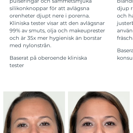
Advanced pore care essentials
pulseringar och sammetsmjuka
bland
For healthy hair
18% PAP
Israel
Förväntad leverans
8/13/26
silikonknoppar för att avlägsna
djup r
Kosmetika
Man
orenheter djupt nere i porerna.
och ha
Italien
Förväntad leverans
8/9/26
Kliniska tester visar att den avlägsnar
juster
99% av smuts, olja och makeuprester
använ
Japan
Förväntad leverans
8/12/26
och är 35x mer hygienisk än borstar
fräsch
med nylonstrån.
Handla allt
Jersey
Förväntad leverans
8/14/26
Baser
Baserat på oberoende kliniska
konsu
Kazakstan
Förväntad leverans
8/11/26
tester
FOREO APP
Kuwait
Förväntad leverans
8/9/26
OM FOREO
Lettland
Förväntad leverans
8/9/26
Libanon
Förväntad leverans
8/10/26
Litauen
Förväntad leverans
8/9/26
Luxemburg
Förväntad leverans
8/9/26