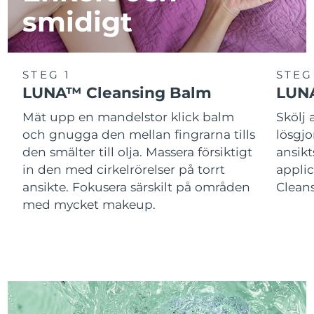
smidigt
STEG 1
STEG
LUNA™ Cleansing Balm
LUNA
Mät upp en mandelstor klick balm
Skölj
och gnugga den mellan fingrarna tills
lösgj
den smälter till olja. Massera försiktigt
ansik
in den med cirkelrörelser på torrt
applic
ansikte. Fokusera särskilt på områden
Cleans
med mycket makeup.