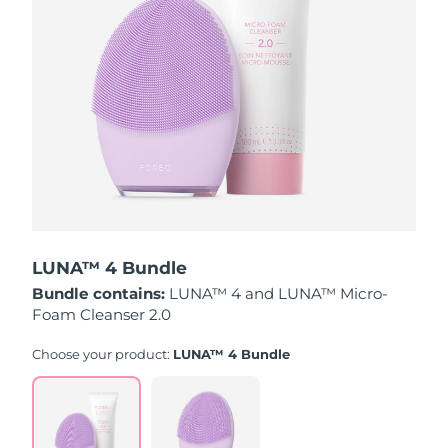
Slovakien
Förväntad leverans
8/9/26
Slovenien
Förväntad leverans
8/9/26
Sydafrika
Förväntad leverans
8/17/26
Sydkorea
Förväntad leverans
8/11/26
Spanien
Förväntad leverans
8/9/26
LUNA™ 4 Bundle
Sverige
Förväntad leverans
8/9/26
Bundle contains:
LUNA™ 4 and LUNA™ Micro-
Foam Cleanser 2.0
Schweiz
Förväntad leverans
8/9/26
Choose your product:
LUNA™ 4 Bundle
Taiwan
Förväntad leverans
8/14/26
Thailand
Förväntad leverans
8/13/26