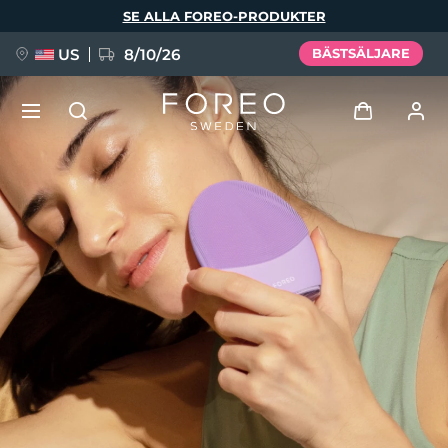
Hoppa
SE ALLA FOREO-PRODUKTER
till
huvudinnehåll
US
8/10/26
BÄSTSÄLJARE
NYHET
Logga in
Språk
BREAKING NEWS
Användarprofil
English
Deutsch
Español
Mina enheter
FAQ™ Pure Beauty-Tech Elixir
Français
Italiano
Português
Mina beställningar
Polski
Svenska
Русский
Türkçe
简体中文
繁體中文
Mina adresser
issa™ Teeth Whitening Set
Mina prenumerationer