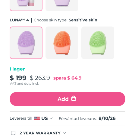
Turkiet
Förväntad leverans
8/10/26
Förenade
LUNA™ 4
Choose skin type:
Sensitive skin
Förväntad leverans
8/10/26
Arabemiraten
Storbritannien
Förväntad leverans
8/9/26
USA
Förväntad leverans
8/10/26
Uzbekistan
Förväntad leverans
8/14/26
I lager
$ 199
$ 263.9
spara
$ 64.9
Vietnam
Förväntad leverans
8/15/26
VAT and duty incl.
Add
8/10/26
US
Leverera till:
Förväntad leverans:
2 YEAR WARRANTY