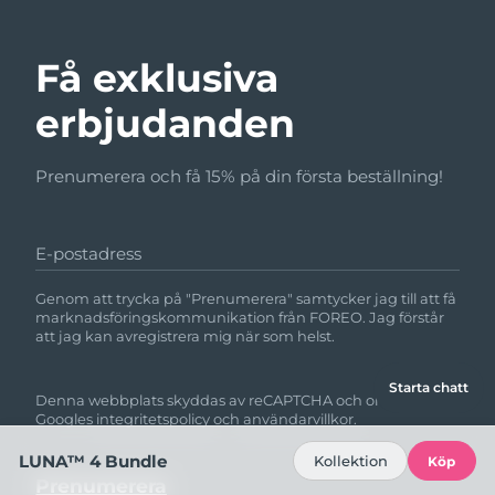
Få exklusiva
erbjudanden
Prenumerera och få 15% på din första beställning!
E-postadress
Genom att trycka på "Prenumerera" samtycker jag till att få
marknadsföringskommunikation från FOREO. Jag förstår
att jag kan avregistrera mig när som helst.
Starta chatt
Denna webbplats skyddas av reCAPTCHA och omfattas av
Googles
integritetspolicy
och
användarvillkor.
LUNA™ 4 Bundle
Kollektion
Köp