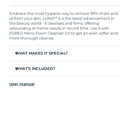
Ordering today registers you for full FOREO
warranty coverage. This means if you experience
issues within 2-year of purchase, FOREO will
Embrace the most hygienic way to remove 99% of dirt and
replace your product free of charge.
oil from your skin. LUNA™ 4 is the latest advancement in
the beauty world – it cleanses and firms, offering
astounding at-home results in record time. Use it with
FOREO Micro-Foam Cleanser 2.0 to get an even softer and
more thorough cleanse.
WHAT MAKES IT SPECIAL?
96% of users report healthier-looking skin. 81% report
reduced blemishes.
WHAT’S INCLUDED?
Removes deep-seated dirt and oil without stripping
LUNA
4
™
skin.
User manual
LUNA
Micro-Foam Cleanser 2.0
™
86% of users report skin looks & feels firmer and more
elastic.
USB charging cable
Nourishes and protects skin from free radical damage.
Travel pouch
35x more hygienic than brushes with nylon bristles.
Quick start guide
General manual
2-year warranty (Spain, Portugal, Sweden: 3-year
warranty)