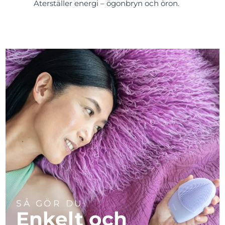
Återställer energi – ögonbryn och öron.
SÅ GÖR DU
Enkelt och