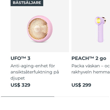
BÄSTSÄLJARE
UFO™ 3
PEACH™ 2 go
Anti-aging-enhet för
Packa väskan – o
ansiktsåterfuktning på
rakhyveln hemma
djupet
US$ 329
US$ 299