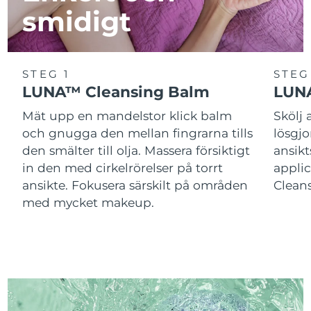
smidigt
STEG 1
STEG
LUNA™ Cleansing Balm
LUNA
Mät upp en mandelstor klick balm
Skölj
och gnugga den mellan fingrarna tills
lösgj
den smälter till olja. Massera försiktigt
ansik
in den med cirkelrörelser på torrt
applic
ansikte. Fokusera särskilt på områden
Cleans
med mycket makeup.