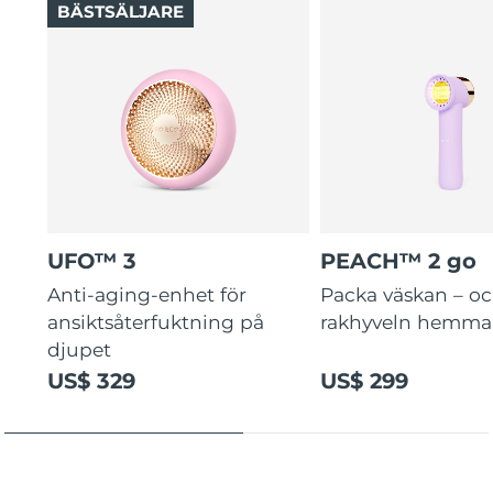
BÄSTSÄLJARE
UFO™ 3
PEACH™ 2 go
Anti-aging-enhet för
Packa väskan – o
ansiktsåterfuktning på
rakhyveln hemma
djupet
US$ 329
US$ 299