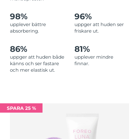
Förväntad leverans
Malta
09/08/2026
98%
96%
Mexiko
Förväntad leverans
13/08/2026
upplever bättre
uppger att huden ser
absorbering.
friskare ut.
Monaco
Förväntad leverans
10/08/2026
86%
81%
Förväntad leverans
Nederländerna
09/08/2026
uppger att huden både
upplever mindre
känns och ser fastare
finnar.
Förväntad leverans
Nya Zeeland
och mer elastisk ut.
09/08/2026
Förväntad leverans
Norge
09/08/2026
Oman
Förväntad leverans
12/08/2026
SPARA 25 %
Filippinerna
Förväntad leverans
12/08/2026
Polen
Förväntad leverans
10/08/2026