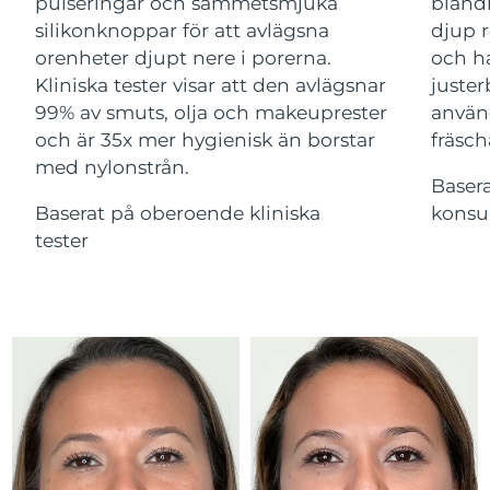
Advanced pore care essentials
pulseringar och sammetsmjuka
bland
Ungern
For healthy hair
09/08/2026
18% PAP
silikonknoppar för att avlägsna
djup r
Kosmetika
Man
orenheter djupt nere i porerna.
och ha
Island
Förväntad leverans
10/08/2026
Kliniska tester visar att den avlägsnar
juster
99% av smuts, olja och makeuprester
använ
Förväntad leverans
Indonesien
07/08/2026
och är 35x mer hygienisk än borstar
fräsch
med nylonstrån.
Handla allt
Förväntad leverans
Baser
Irland
09/08/2026
Baserat på oberoende kliniska
konsu
tester
Isle of Man
Förväntad leverans
11/08/2026
FOREO APP
Israel
Förväntad leverans
13/08/2026
OM FOREO
Förväntad leverans
Italien
09/08/2026
Japan
Förväntad leverans
12/08/2026
Jersey
Förväntad leverans
14/08/2026