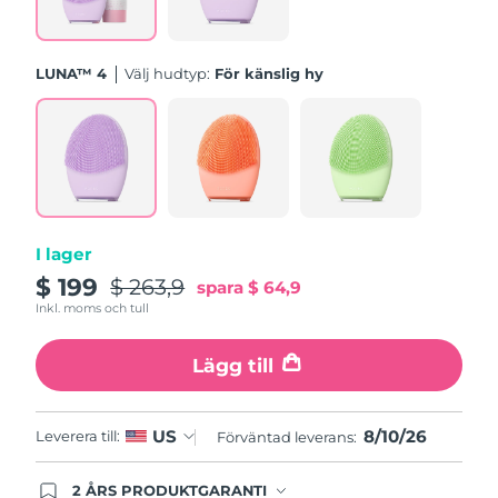
Förväntad leverans
Slovenien
09/08/2026
LUNA™ 4
Välj hudtyp:
För känslig hy
Sydafrika
Förväntad leverans
17/08/2026
Sydkorea
Förväntad leverans
11/08/2026
Förväntad leverans
Spanien
09/08/2026
I lager
$ 199
$ 263,9
Förväntad leverans
spara
$ 64,9
Sverige
09/08/2026
Inkl. moms och tull
Förväntad leverans
Schweiz
Lägg till
09/08/2026
Taiwan
Förväntad leverans
14/08/2026
8/10/26
US
Leverera till:
Förväntad leverans:
Thailand
Förväntad leverans
13/08/2026
2 ÅRS PRODUKTGARANTI