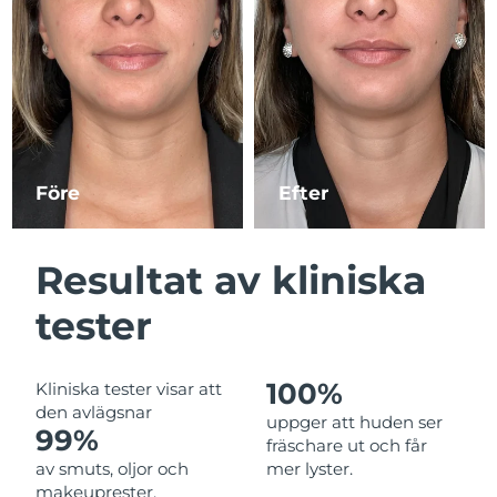
Kazakstan
Förväntad leverans
11/08/2026
Förväntad leverans
Kuwait
09/08/2026
Förväntad leverans
Lettland
09/08/2026
Före
Efter
Libanon
Förväntad leverans
10/08/2026
Förväntad leverans
Resultat av kliniska
Litauen
09/08/2026
tester
Förväntad leverans
Luxemburg
09/08/2026
100%
Kliniska tester visar att
Macao SAR
Förväntad leverans
11/08/2026
den avlägsnar
uppger att huden ser
99%
fräschare ut och får
Malaysia
Förväntad leverans
12/08/2026
av smuts, oljor och
mer lyster.
makeuprester.