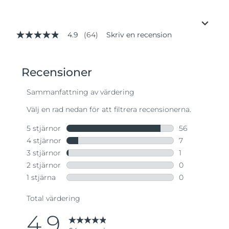
4.9
(64)
Skriv en recension
4.9
av
5
stjärnor,
genomsnittligt
betyg.
Read
64
Reviews.
Länk
till
samma
sida.