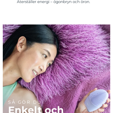
Återställer energi – ögonbryn och öron.
SÅ GÖR DU
Enkelt och