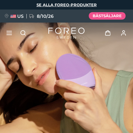
Hoppa
SE ALLA FOREO-PRODUKTER
till
huvudinnehåll
US
8/10/26
BÄSTSÄLJARE
NYHET
Logga in
Språk
BREAKING NEWS
Användarprofil
English
Deutsch
Español
Mina enheter
FAQ™ Pure Beauty-Tech Elixir
Français
Italiano
Português
Mina beställningar
Polski
Svenska
Русский
Türkçe
简体中文
繁體中文
Mina adresser
issa™ Teeth Whitening Set
Mina prenumerationer