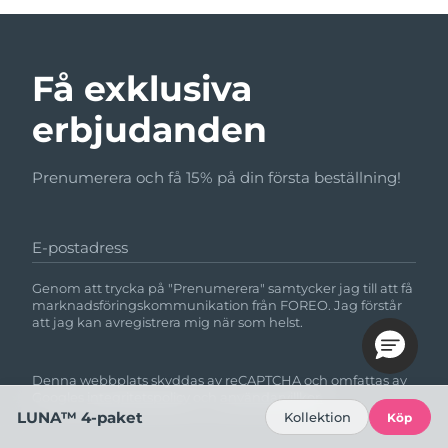
Få exklusiva
erbjudanden
Prenumerera och få 15% på din första beställning!
E-postadress
Genom att trycka på "Prenumerera" samtycker jag till att få
marknadsföringskommunikation från FOREO. Jag förstår
att jag kan avregistrera mig när som helst.
Denna webbplats skyddas av reCAPTCHA och omfattas av
Googles
integritetspolicy
och
användarvillkor.
LUNA™ 4-paket
Kollektion
Köp