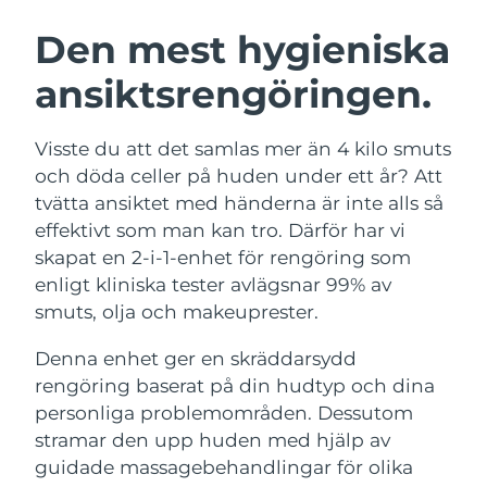
SVENSK SKÖNHETSRUTIN
Den mest hygieniska
Australien
Förväntad leverans
12/08/2026
ansiktsrengöringen.
Förväntad leverans
Österrike
09/08/2026
Ansiktsrengöring
Ansiktslyft
Visste du att det samlas mer än 4 kilo smuts
Bahrain
Förväntad leverans
10/08/2026
LUNA™ 4-paket
BEAR™ 2-paket
och döda celler på huden under ett år? Att
Anti-aging massage
Microcurrent toning
tvätta ansiktet med händerna är inte alls så
Förväntad leverans
Belgien
09/08/2026
effektivt som man kan tro. Därför har vi
skapat en 2-i-1-enhet för rengöring som
Återfuktning
Munvård
Bermuda
Förväntad leverans
15/08/2026
LUNA™ 4 Plus
BEAR™ 2 go
enligt kliniska tester avlägsnar 99% av
UFO™ 3-paket
issa™ 4
Massage, LED heating
Microcurrent toning on-the-go
smuts, olja och makeuprester.
Bosnien och
FAQ™ ANTI-AGING-BEHANDLING
Deep facial hydration
Hybrid silicone sonic toothbrush
Förväntad leverans
12/08/2026
Hercegovina
Denna enhet ger en skräddarsydd
NEW
rengöring baserat på din hudtyp och dina
LUNA™ 4 Men
BEAR™ 2 eyes & lips
Brunei
UFO™ 3 LED
Förväntad leverans
14/08/2026
issa™ 4 plus
personliga problemområden. Dessutom
For men, anti-aging massage
Microcurrent line smoothing device
Near-infrared and red light therapy
stramar den upp huden med hjälp av
Smart hybrid silicone sonic toothbrush
Förväntad leverans
device
Anti-aging
LED-behandlingar
Bulgarien
guidade massagebehandlingar för olika
09/08/2026