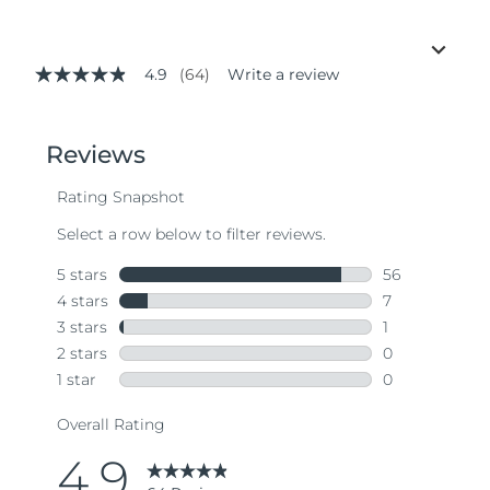
4.9
(64)
Write a review
4.9
out
of
5
stars,
average
rating
value.
Read
64
Reviews.
Same
page
link.