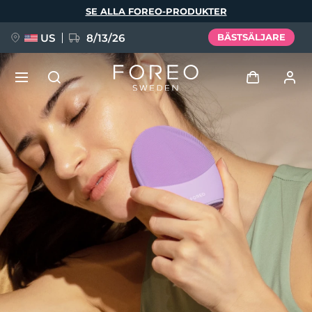
Hoppa
SE ALLA FOREO-PRODUKTER
till
huvudinnehåll
US
8/13/26
BÄSTSÄLJARE
NYHET
Logga in
Språk
BREAKING NEWS
Användarprofil
English
Deutsch
Español
Mina enheter
FAQ™ Pure Beauty-Tech Elixir
Français
Italiano
Português
Mina beställningar
Polski
Svenska
Русский
Türkçe
简体中文
繁體中文
Mina adresser
issa™ Teeth Whitening Set
Mina prenumerationer