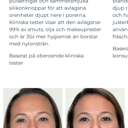
Advanced pore care essentials
pulseringar och sammetsmjuka
bland
For healthy hair
18% PAP
Israel
Förväntad leverans
16/08/2026
silikonknoppar för att avlägsna
djup r
Kosmetika
Man
orenheter djupt nere i porerna.
och ha
Italien
Förväntad leverans
12/08/2026
Kliniska tester visar att den avlägsnar
juster
99% av smuts, olja och makeuprester
använ
Japan
Förväntad leverans
15/08/2026
och är 35x mer hygienisk än borstar
fräsch
med nylonstrån.
Handla allt
Jersey
Förväntad leverans
17/08/2026
Baser
Baserat på oberoende kliniska
konsu
Kazakstan
Förväntad leverans
14/08/2026
tester
FOREO APP
Kuwait
Förväntad leverans
12/08/2026
OM FOREO
Lettland
Förväntad leverans
12/08/2026
Libanon
Förväntad leverans
13/08/2026
Litauen
Förväntad leverans
12/08/2026
Luxemburg
Förväntad leverans
12/08/2026