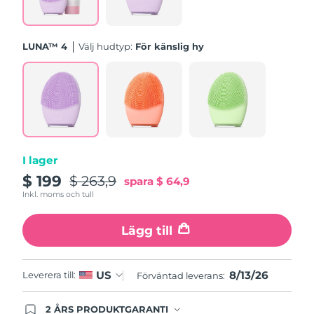
Turkiet
Förväntad leverans
13/08/2026
LUNA™ 4
Välj hudtyp:
För känslig hy
Förenade
Förväntad leverans
13/08/2026
Arabemiraten
Storbritannien
Förväntad leverans
12/08/2026
USA
Förväntad leverans
13/08/2026
I lager
Uzbekistan
Förväntad leverans
17/08/2026
$ 199
$ 263,9
spara
$ 64,9
Inkl. moms och tull
Vietnam
Förväntad leverans
18/08/2026
Lägg till
8/13/26
US
Leverera till:
Förväntad leverans:
2 ÅRS PRODUKTGARANTI