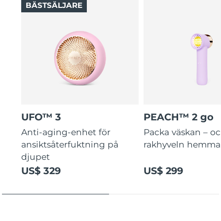
BÄSTSÄLJARE
UFO™ 3
PEACH™ 2 go
Anti-aging-enhet för
Packa väskan – o
ansiktsåterfuktning på
rakhyveln hemma
djupet
US$ 329
US$ 299