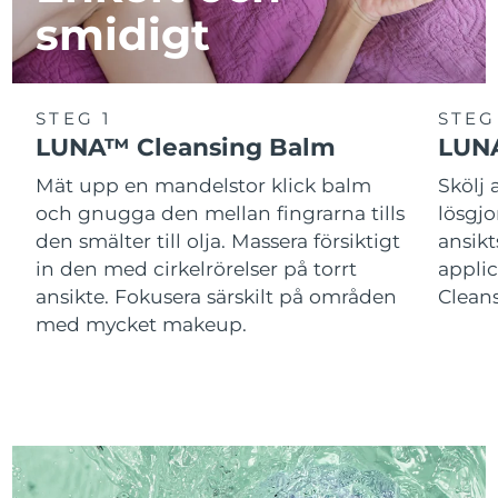
smidigt
STEG 1
STEG
LUNA™ Cleansing Balm
LUNA
Mät upp en mandelstor klick balm
Skölj
och gnugga den mellan fingrarna tills
lösgj
den smälter till olja. Massera försiktigt
ansik
in den med cirkelrörelser på torrt
applic
ansikte. Fokusera särskilt på områden
Cleans
med mycket makeup.