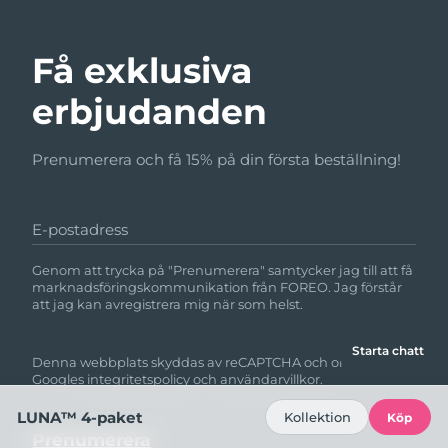
Få exklusiva
erbjudanden
Prenumerera och få 15% på din första beställning!
E-postadress
Genom att trycka på "Prenumerera" samtycker jag till att få
marknadsföringskommunikation från FOREO. Jag förstår
att jag kan avregistrera mig när som helst.
Starta chatt
Denna webbplats skyddas av reCAPTCHA och omfattas av
Googles
integritetspolicy
och
användarvillkor.
LUNA™ 4-paket
Kollektion
Köp