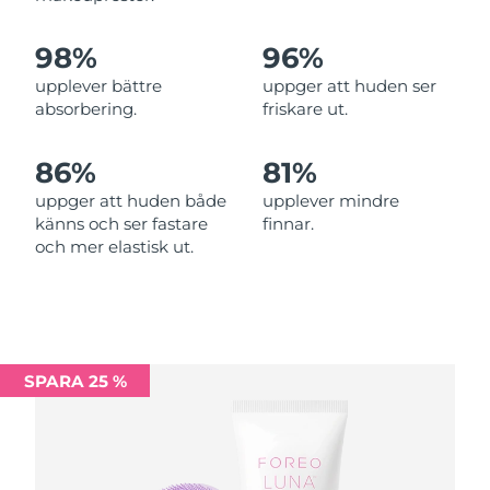
Filippinerna
Förväntad leverans
15/08/2026
98%
96%
Polen
Förväntad leverans
13/08/2026
upplever bättre
uppger att huden ser
absorbering.
friskare ut.
Portugal
Förväntad leverans
12/08/2026
86%
81%
Puerto Rico
Förväntad leverans
14/08/2026
uppger att huden både
upplever mindre
känns och ser fastare
finnar.
Qatar
Förväntad leverans
13/08/2026
och mer elastisk ut.
Réunion
Förväntad leverans
17/08/2026
Rumänien
Förväntad leverans
12/08/2026
SPARA 25 %
Förväntad leverans
Ryssland
20/08/2026
Saudiarabien
Förväntad leverans
13/08/2026