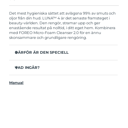
Produkten levereras med FOREOs heltäckande
garanti. Det betyder att vi byter ut produkten
utan extra kostnad om du får problem med den
Det mest hygieniska sättet att avlägsna 99% av smuts och
inom två år efter inköpsdatum.
oljor från din hud. LUNA™ 4 är det senaste framsteget i
beauty-världen. Den rengör, stramar upp och ger
enastående resultat på nolltid, i ditt eget hem. Kombinera
med FOREO Micro-Foam Cleanser 2.0 för en ännu
skonsammare och grundligare rengöring.
DÄRFÖR ÄR DEN SPECIELL
96% av användarna uppger att huden ser friskare ut.
81% upplever mindre finnar.
VAD INGÅR?
Avlägsnar smuts och oljor på djupet utan att torka ut.
LUNAA™ 4
86% av användarna uppger att huden både känns och
Manual
LUNA™ Micro-Foam Cleanser 2.0
ser fastare och mer elastisk ut.
USB-laddkabel
Ger huden näring och skyddar mot fria radikaler.
Resenecessär
35x mer hygienisk än borstar med nylonborststrån.
Snabbstartsguide
Bruksanvisning
2 års garanti (Spanien, Portugal, Sverige: 3 års garanti)