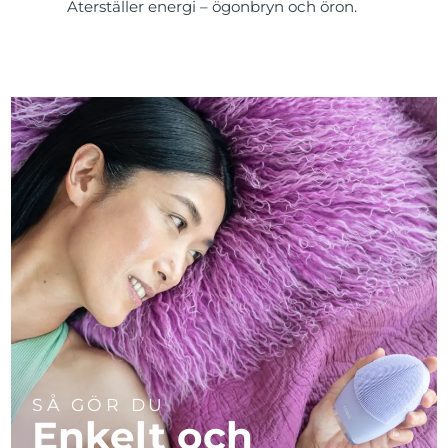
Återställer energi – ögonbryn och öron.
SÅ GÖR DU
Enkelt och