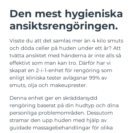
SVENSK SKÖNHETSRUTIN
Österrike
Förväntad leverans
12/08/2026
Den mest hygieniska
ansiktsrengöringen.
Bahrain
Förväntad leverans
13/08/2026
Ansiktsrengöring
Ansiktslyft
Belgien
Förväntad leverans
12/08/2026
Visste du att det samlas mer än 4 kilo smuts
LUNA™ 4-paket
BEAR™ 2-paket
och döda celler på huden under ett år? Att
Bermuda
Förväntad leverans
18/08/2026
Anti-aging massage
Microcurrent toning
tvätta ansiktet med händerna är inte alls så
effektivt som man kan tro. Därför har vi
Bosnien och
Förväntad leverans
15/08/2026
skapat en 2-i-1-enhet för rengöring som
Återfuktning
Munvård
Hercegovina
LUNA™ 4 Plus
BEAR™ 2 go
enligt kliniska tester avlägsnar 99% av
UFO™ 3-paket
issa™ 4
Massage, LED heating
Microcurrent toning on-the-go
smuts, olja och makeuprester.
Brunei
Förväntad leverans
17/08/2026
FAQ™ ANTI-AGING-BEHANDLING
Deep facial hydration
Hybrid silicone sonic toothbrush
Denna enhet ger en skräddarsydd
Bulgarien
Förväntad leverans
12/08/2026
NEW
rengöring baserat på din hudtyp och dina
LUNA™ 4 Men
BEAR™ 2 eyes & lips
UFO™ 3 LED
issa™ 4 plus
personliga problemområden. Dessutom
Kanada
For men, anti-aging massage
Microcurrent line smoothing device
Förväntad leverans
16/08/2026
Near-infrared and red light therapy
stramar den upp huden med hjälp av
Smart hybrid silicone sonic toothbrush
device
Anti-aging
LED-behandlingar
Chile
guidade massagebehandlingar för olika
Förväntad leverans
16/08/2026