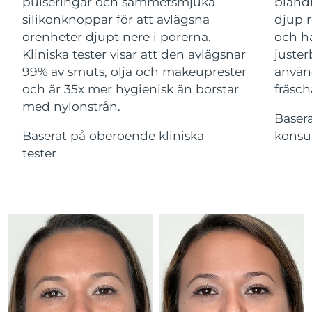
Advanced pore care essentials
pulseringar och sammetsmjuka
bland
For healthy hair
18% PAP
Israel
Förväntad leverans
8/14/26
silikonknoppar för att avlägsna
djup r
Kosmetika
Man
orenheter djupt nere i porerna.
och ha
Italien
Förväntad leverans
8/10/26
Kliniska tester visar att den avlägsnar
juster
99% av smuts, olja och makeuprester
använ
Japan
Förväntad leverans
8/13/26
och är 35x mer hygienisk än borstar
fräsch
med nylonstrån.
Handla allt
Jersey
Förväntad leverans
8/15/26
Baser
Baserat på oberoende kliniska
konsu
Kazakstan
Förväntad leverans
8/12/26
tester
FOREO APP
Kuwait
Förväntad leverans
8/10/26
OM FOREO
Lettland
Förväntad leverans
8/10/26
Libanon
Förväntad leverans
8/11/26
Litauen
Förväntad leverans
8/10/26
Luxemburg
Förväntad leverans
8/10/26