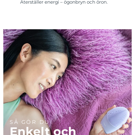
Återställer energi – ögonbryn och öron.
SÅ GÖR DU
Enkelt och