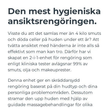
SVENSK SKÖNHETSRUTIN
Österrike
Förväntad leverans
8/10/26
Den mest hygieniska
ansiktsrengöringen.
Bahrain
Förväntad leverans
8/11/26
Ansiktsrengöring
Ansiktslyft
Belgien
Förväntad leverans
8/10/26
Visste du att det samlas mer än 4 kilo smuts
LUNA™ 4-paket
BEAR™ 2-paket
och döda celler på huden under ett år? Att
Bermuda
Förväntad leverans
8/16/26
Anti-aging massage
Microcurrent toning
tvätta ansiktet med händerna är inte alls så
effektivt som man kan tro. Därför har vi
Bosnien och
Förväntad leverans
8/13/26
skapat en 2-i-1-enhet för rengöring som
Återfuktning
Munvård
Hercegovina
LUNA™ 4 Plus
BEAR™ 2 go
enligt kliniska tester avlägsnar 99% av
UFO™ 3-paket
issa™ 4
Massage, LED heating
Microcurrent toning on-the-go
smuts, olja och makeuprester.
Brunei
Förväntad leverans
8/15/26
FAQ™ ANTI-AGING-BEHANDLING
Deep facial hydration
Hybrid silicone sonic toothbrush
Denna enhet ger en skräddarsydd
Bulgarien
Förväntad leverans
8/10/26
NEW
rengöring baserat på din hudtyp och dina
LUNA™ 4 Men
BEAR™ 2 eyes & lips
UFO™ 3 LED
issa™ 4 plus
personliga problemområden. Dessutom
Kanada
For men, anti-aging massage
Microcurrent line smoothing device
Förväntad leverans
8/14/26
Near-infrared and red light therapy
stramar den upp huden med hjälp av
Smart hybrid silicone sonic toothbrush
device
Anti-aging
LED-behandlingar
Chile
guidade massagebehandlingar för olika
Förväntad leverans
8/14/26