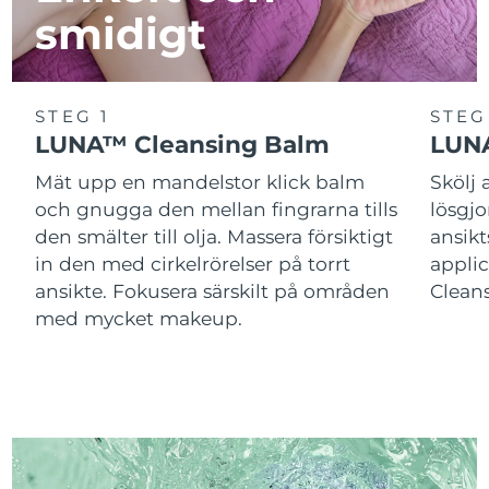
smidigt
STEG 1
STEG
LUNA™ Cleansing Balm
LUNA
Mät upp en mandelstor klick balm
Skölj
och gnugga den mellan fingrarna tills
lösgj
den smälter till olja. Massera försiktigt
ansik
in den med cirkelrörelser på torrt
applic
ansikte. Fokusera särskilt på områden
Cleans
med mycket makeup.