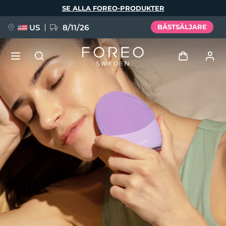
Hoppa
SE ALLA FOREO-PRODUKTER
till
huvudinnehåll
US
8/11/26
BÄSTSÄLJARE
NYHET
Logga in
Språk
BREAKING NEWS
Användarprofil
English
Deutsch
Español
Mina enheter
FAQ™ Pure Beauty-Tech Elixir
Français
Italiano
Português
Mina beställningar
Polski
Svenska
Русский
Türkçe
简体中文
繁體中文
Mina adresser
issa™ Teeth Whitening Set
Mina prenumerationer