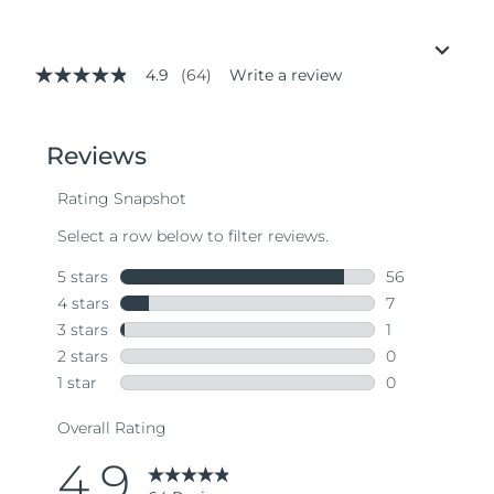
4.9
(64)
Write a review
4.9
out
of
5
stars,
average
rating
value.
Read
64
Reviews.
Same
page
link.