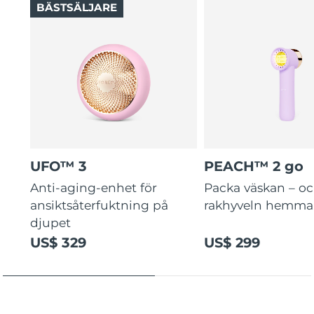
BÄSTSÄLJARE
UFO™ 3
PEACH™ 2 go
Anti-aging-enhet för
Packa väskan – o
ansiktsåterfuktning på
rakhyveln hemma
djupet
US$ 329
US$ 299