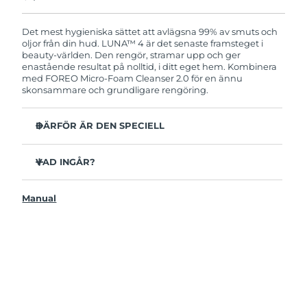
Produkten levereras med FOREOs heltäckande
garanti. Det betyder att vi byter ut produkten
utan extra kostnad om du får problem med den
Det mest hygieniska sättet att avlägsna 99% av smuts och
inom två år efter inköpsdatum.
oljor från din hud. LUNA™ 4 är det senaste framsteget i
beauty-världen. Den rengör, stramar upp och ger
enastående resultat på nolltid, i ditt eget hem. Kombinera
med FOREO Micro-Foam Cleanser 2.0 för en ännu
skonsammare och grundligare rengöring.
DÄRFÖR ÄR DEN SPECIELL
96% av användarna uppger att huden ser friskare ut.
81% upplever mindre finnar.
VAD INGÅR?
Avlägsnar smuts och oljor på djupet utan att torka ut.
LUNAA™ 4
86% av användarna uppger att huden både känns och
Manual
LUNA™ Micro-Foam Cleanser 2.0
ser fastare och mer elastisk ut.
USB-laddkabel
Ger huden näring och skyddar mot fria radikaler.
Resenecessär
35x mer hygienisk än borstar med nylonborststrån.
Snabbstartsguide
Bruksanvisning
2 års garanti (Spanien, Portugal, Sverige: 3 års garanti)