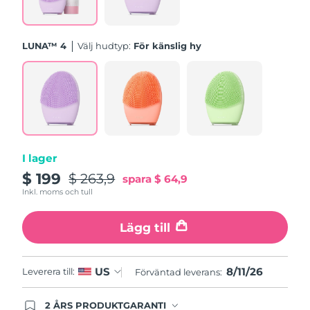
Turkiet
Förväntad leverans
8/11/26
Förenade
LUNA™ 4
Välj hudtyp:
För känslig hy
Förväntad leverans
8/11/26
Arabemiraten
Storbritannien
Förväntad leverans
8/10/26
USA
Förväntad leverans
8/11/26
Uzbekistan
Förväntad leverans
8/15/26
I lager
$ 199
$ 263,9
spara
$ 64,9
Vietnam
Förväntad leverans
8/16/26
Inkl. moms och tull
Lägg till
8/11/26
US
Leverera till:
Förväntad leverans:
2 ÅRS PRODUKTGARANTI