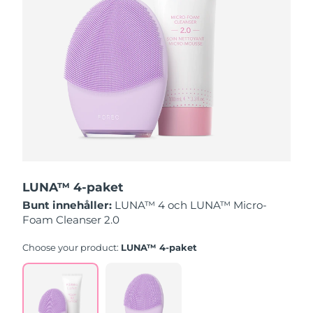
Slovakien
Förväntad leverans
8/10/26
Slovenien
Förväntad leverans
8/10/26
Sydafrika
Förväntad leverans
8/18/26
Sydkorea
Förväntad leverans
8/12/26
Spanien
Förväntad leverans
8/10/26
LUNA™ 4-paket
Sverige
Förväntad leverans
8/10/26
Bunt innehåller:
LUNA™ 4 och LUNA™ Micro-
Foam Cleanser 2.0
Schweiz
Förväntad leverans
8/10/26
Choose your product:
LUNA™ 4-paket
Taiwan
Förväntad leverans
8/15/26
Thailand
Förväntad leverans
8/14/26