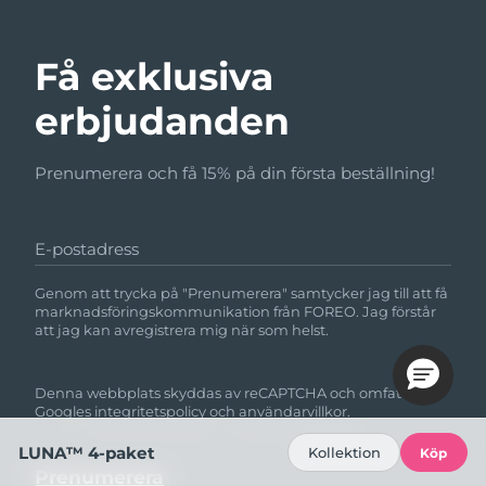
Få exklusiva
erbjudanden
Prenumerera och få 15% på din första beställning!
E-postadress
Genom att trycka på "Prenumerera" samtycker jag till att få
marknadsföringskommunikation från FOREO. Jag förstår
att jag kan avregistrera mig när som helst.
Denna webbplats skyddas av reCAPTCHA och omfattas av
Googles
integritetspolicy
och
användarvillkor.
LUNA™ 4-paket
Kollektion
Köp