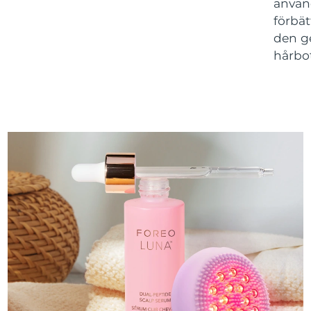
anvä
förbä
den ge
hårbo