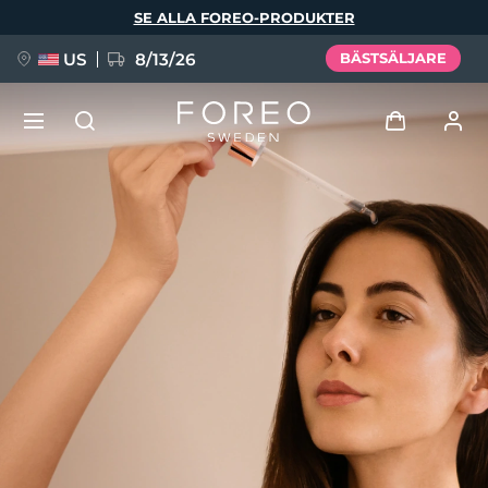
Hoppa
SE ALLA FOREO-PRODUKTER
till
huvudinnehåll
US
8/13/26
BÄSTSÄLJARE
NYHET
Logga in
Språk
BREAKING NEWS
Användarprofil
English
Deutsch
Español
Mina enheter
FAQ™ Pure Beauty-Tech Elixir
Français
Italiano
Português
Mina beställningar
Polski
Svenska
Русский
Türkçe
简体中文
繁體中文
Mina adresser
issa™ Teeth Whitening Set
Mina prenumerationer