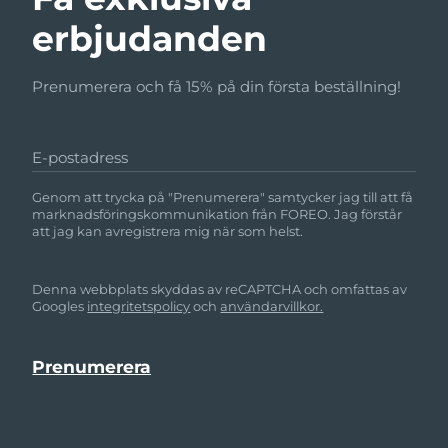
erbjudanden
Prenumerera och få 15% på din första beställning!
E-postadress
Genom att trycka på "Prenumerera" samtycker jag till att få
marknadsföringskommunikation från FOREO. Jag förstår
att jag kan avregistrera mig när som helst.
Denna webbplats skyddas av reCAPTCHA och omfattas av
Googles
integritetspolicy
och
användarvillkor.