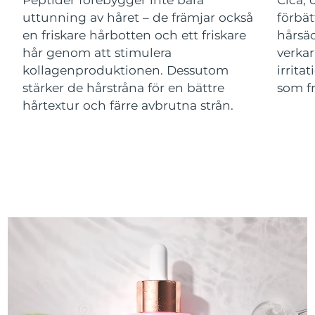
uttunning av håret – de främjar också
förbät
Macao SAR
Förväntad leverans
8/14/26
en friskare hårbotten och ett friskare
hårsäc
hår genom att stimulera
verka
Malaysia
Förväntad leverans
8/15/26
kollagenproduktionen. Dessutom
irrita
stärker de hårstråna för en bättre
som fr
Malta
Förväntad leverans
8/12/26
hårtextur och färre avbrutna strån.
Mexiko
Förväntad leverans
8/16/26
Monaco
Förväntad leverans
8/13/26
Nederländerna
Förväntad leverans
8/12/26
Nya Zeeland
Förväntad leverans
8/12/26
Norge
Förväntad leverans
8/12/26
Oman
Förväntad leverans
8/15/26