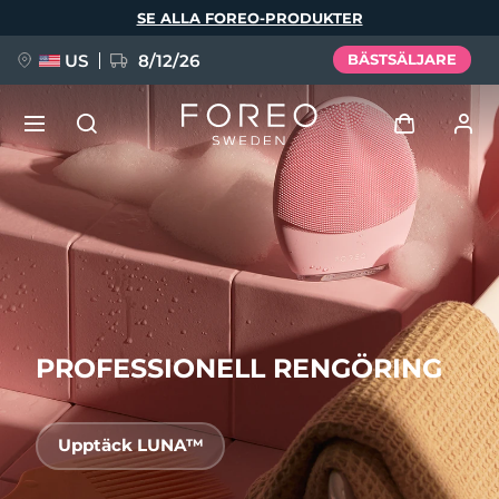
Hoppa
SE ALLA FOREO-PRODUKTER
till
huvudinnehåll
US
8/12/26
BÄSTSÄLJARE
NYHET
Logga in
Språk
BREAKING NEWS
Användarprofil
English
Deutsch
Español
Mina enheter
FAQ™ Pure Beauty-Tech Elixir
Français
Italiano
Português
PROFESSIONELL RENGÖRING
Mina beställningar
Polski
Svenska
Русский
Türkçe
简体中文
繁體中文
Mina adresser
Upptäck LUNA™
issa™ Teeth Whitening Set
Mina prenumerationer