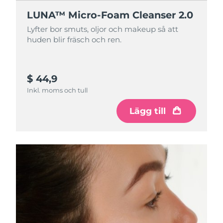
LUNA™ Micro-Foam Cleanser 2.0
LUNA™ Micro-Foam Cleanser 2.0
Lyfter bor smuts, oljor och makeup så att
Lyfter bor smuts, oljor och makeup så att
huden blir fräsch och ren.
huden blir fräsch och ren.
$ 44,9
$ 12,99
Inkl. moms och tull
Inkl. moms och tull
Lägg till
Lägg till