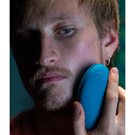
Filippinerna
Förväntad leverans
8/14/26
Polen
Förväntad leverans
8/12/26
Portugal
Förväntad leverans
8/11/26
Puerto Rico
Förväntad leverans
8/13/26
Qatar
Förväntad leverans
8/12/26
Réunion
Förväntad leverans
8/16/26
Rumänien
Förväntad leverans
8/11/26
Ryssland
Förväntad leverans
8/19/26
Saudiarabien
Förväntad leverans
8/12/26
Singapore
Förväntad leverans
8/13/26