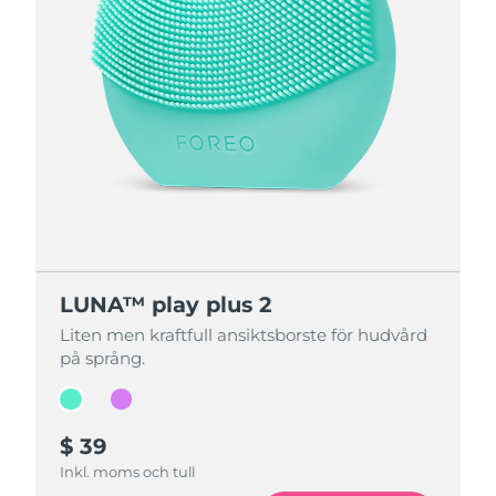
LUNA™ play plus 2
LUNA™ play plus 2
Liten men kraftfull ansiktsborste för hudvård
Liten men kraftfull ansiktsborste för hudvård
på språng.
på språng.
$ 39
$ 39
Inkl. moms och tull
Inkl. moms och tull