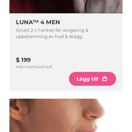
Slovakien
Förväntad leverans
8/11/26
LUNA™ 4 MEN
Slovenien
Förväntad leverans
8/11/26
Smart 2-i-1-enhet för rengöring &
uppstramning av hud & skägg
Sydafrika
Förväntad leverans
8/19/26
Sydkorea
Förväntad leverans
8/13/26
$ 199
Inkl. moms och tull
Spanien
Förväntad leverans
8/11/26
Lägg till
Sverige
Förväntad leverans
8/11/26
Schweiz
Förväntad leverans
8/11/26
Taiwan
Förväntad leverans
8/16/26
Thailand
Förväntad leverans
8/15/26