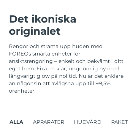
Leveransland
Det ikoniska
USA
Förväntad leverans
8/12/26
FAQ™ Dual LED Panel
originalet
Storbritannien
Förväntad leverans
8/11/26
POPULÄR
Rengör och strama upp huden med
Spanien
Förväntad leverans
8/11/26
FOREOs smarta enheter för
ansiktsrengöring – enkelt och bekvämt i ditt
Australien
Förväntad leverans
8/14/26
eget hem. Fixa en klar, ungdomlig hy med
Frankrike
Förväntad leverans
8/11/26
långvarigt glow på nolltid. Nu är det enklare
Specialerbjudanden
Bästsäljare
än någonsin att avlägsna upp till 99,5%
Tyskland
Förväntad leverans
8/11/26
orenheter.
Kanada
Förväntad leverans
8/15/26
Rödljusterapi
ALLA
APPARATER
HUDVÅRD
PAKET
Australien
Förväntad leverans
8/14/26