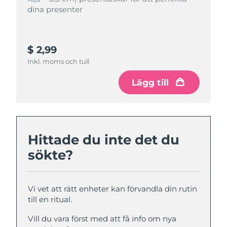
dina presenter
dina presenter
$ 2,99
$ 4,99
Inkl. moms och tull
Inkl. moms och tull
Lägg till
Lägg till
Hittade du inte det du
sökte?
Vi vet att rätt enheter kan förvandla din rutin
till en ritual.
Vill du vara först med att få info om nya