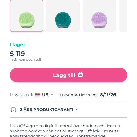
a
Turkiet
Review.
Förväntad leverans
8/11/26
Same
page
Förenade
link.
Förväntad leverans
8/11/26
Arabemiraten
Storbritannien
Förväntad leverans
8/10/26
I lager
$ 119
USA
Förväntad leverans
8/11/26
Inkl. moms och tull
Uzbekistan
Förväntad leverans
8/15/26
Lägg till
Vietnam
Förväntad leverans
8/16/26
8/11/26
US
Leverera till:
Förväntad leverans:
2 ÅRS PRODUKTGARANTI
Produkten levereras med FOREOs heltäckande
garanti. Det betyder att vi byter ut produkten
utan extra kostnad om du får problem med den
LUNA™ 4 go ger dig full kontroll över huden och fixar ett
inom två år efter inköpsdatum.
snabbt glow även när livet är stressigt. Effektiv 1-minuts
ansiktsrengöring? Check. Riktad, uppstramande