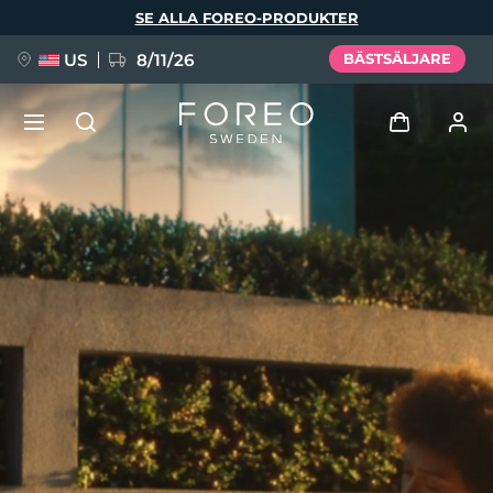
Hoppa
SE ALLA FOREO-PRODUKTER
till
huvudinnehåll
US
8/11/26
BÄSTSÄLJARE
NYHET
Logga in
Språk
BREAKING NEWS
Användarprofil
English
Deutsch
Español
Mina enheter
FAQ™ Pure Beauty-Tech Elixir
Français
Italiano
Português
Mina beställningar
Polski
Svenska
Русский
Türkçe
简体中文
繁體中文
Mina adresser
issa™ Teeth Whitening Set
Mina prenumerationer