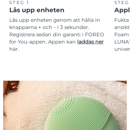
STEG 1
STEG
Lås upp enheten
Appl
Lås upp enheten genom att hålla in
Fukta 
knapparna + och - i 3 sekunder.
ansik
Registrera sedan din garanti i FOREO
Foam C
for You-appen. Appen kan
laddas ner
LUNA
T
här.
unive