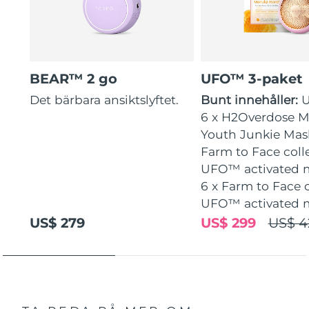
BEAR™ 2 go
UFO™ 3-paket
Det bärbara ansiktslyftet.
Bunt innehåller:
6 x H2Overdose Ma
Youth Junkie Mask
Farm to Face coll
UFO™ activated 
6 x Farm to Face 
UFO™ activated 
US$ 279
US$ 299
US$ 4