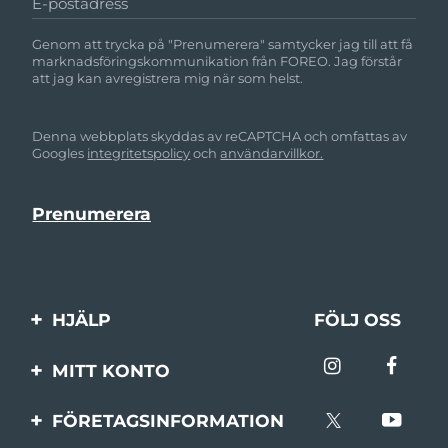
E-postadress
Genom att trycka på "Prenumerera" samtycker jag till att få
marknadsföringskommunikation från FOREO. Jag förstår
att jag kan avregistrera mig när som helst.
Denna webbplats skyddas av reCAPTCHA och omfattas av
Googles
integritetspolicy
och
användarvillkor.
HJÄLP
FÖLJ OSS
Kontakta oss
MITT KONTO
Beställningar & leverans
Produktregistrering
FÖRETAGSINFORMATION
Garantier & returer