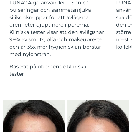
Advanced pore care essentials
LUNA
4 go använder T-Sonic
-
LUNA
For healthy hair
TM
TM
T
18% PAP
Israel
Förväntad leverans
8/14/26
Kosmetika
Man
pulseringar och sammetsmjuka
använ
silikonknoppar för att avlägsna
ska d
Italien
Förväntad leverans
8/10/26
orenheter djupt nere i porerna.
den en
Kliniska tester visar att den avlägsnar
större
Japan
Förväntad leverans
8/13/26
99% av smuts, olja och makeuprester
mest 
Handla allt
och är 35x mer hygienisk än borstar
kollek
Jersey
Förväntad leverans
8/15/26
med nylonstrån.
Kazakstan
Förväntad leverans
8/12/26
Baserat på oberoende kliniska
FOREO APP
tester
Kuwait
Förväntad leverans
8/10/26
OM FOREO
Lettland
Förväntad leverans
8/10/26
Libanon
Förväntad leverans
8/11/26
Litauen
Förväntad leverans
8/10/26
Luxemburg
Förväntad leverans
8/10/26