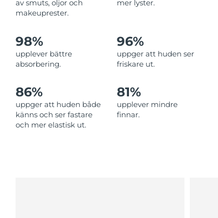
av smuts, oljor och
mer lyster.
Filippinerna
Förväntad leverans
8/13/26
makeuprester.
Polen
Förväntad leverans
8/11/26
98%
96%
upplever bättre
uppger att huden ser
Portugal
Förväntad leverans
8/10/26
absorbering.
friskare ut.
Puerto Rico
Förväntad leverans
8/12/26
86%
81%
Qatar
Förväntad leverans
8/11/26
uppger att huden både
upplever mindre
känns och ser fastare
finnar.
Réunion
Förväntad leverans
8/15/26
och mer elastisk ut.
Rumänien
Förväntad leverans
8/10/26
Ryssland
Förväntad leverans
8/18/26
Saudiarabien
Förväntad leverans
8/11/26
Singapore
Förväntad leverans
8/12/26