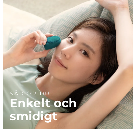
SÅ GÖR DU
Enkelt och
smidigt