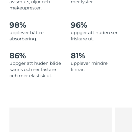
av smuts, oljor och
mer lyster.
Filippinerna
Förväntad leverans
8/15/26
makeuprester.
Polen
Förväntad leverans
8/13/26
98%
96%
upplever bättre
uppger att huden ser
Portugal
Förväntad leverans
8/12/26
absorbering.
friskare ut.
Puerto Rico
Förväntad leverans
8/14/26
86%
81%
Qatar
Förväntad leverans
8/13/26
uppger att huden både
upplever mindre
känns och ser fastare
finnar.
Réunion
Förväntad leverans
8/17/26
och mer elastisk ut.
Rumänien
Förväntad leverans
8/12/26
Ryssland
Förväntad leverans
8/20/26
Saudiarabien
Förväntad leverans
8/13/26
Singapore
Förväntad leverans
8/14/26