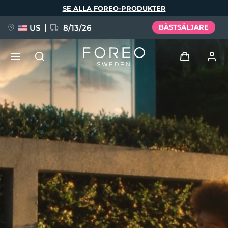
Hoppa
SE ALLA FOREO-PRODUKTER
till
huvudinnehåll
US
8/13/26
BÄSTSÄLJARE
NYHET
Logga in
Språk
BREAKING NEWS
Användarprofil
English
Deutsch
Español
Mina enheter
FAQ™ Pure Beauty-Tech Elixir
Français
Italiano
Português
Mina beställningar
Polski
Svenska
Русский
Türkçe
简体中文
繁體中文
Mina adresser
issa™ Teeth Whitening Set
Mina prenumerationer