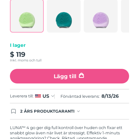
a
Turkiet
Review.
Förväntad leverans
8/13/26
Same
page
Förenade
link.
Förväntad leverans
8/13/26
Arabemiraten
Storbritannien
Förväntad leverans
8/12/26
I lager
$ 119
USA
Förväntad leverans
8/13/26
Inkl. moms och tull
Uzbekistan
Förväntad leverans
8/17/26
Lägg till
Vietnam
Förväntad leverans
8/18/26
8/13/26
US
Leverera till:
Förväntad leverans:
2 ÅRS PRODUKTGARANTI
Produkten levereras med FOREOs heltäckande
garanti. Det betyder att vi byter ut produkten
utan extra kostnad om du får problem med den
LUNA™ 4 go ger dig full kontroll över huden och fixar ett
inom två år efter inköpsdatum.
snabbt glow även när livet är stressigt. Effektiv 1-minuts
ansiktsrengöring? Check. Riktad, uppstramande