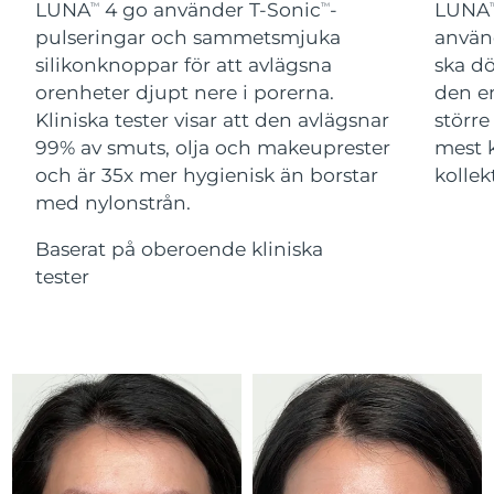
Advanced pore care essentials
LUNA
4 go använder T-Sonic
-
LUNA
For healthy hair
TM
TM
T
18% PAP
Israel
Förväntad leverans
8/16/26
Kosmetika
Man
pulseringar och sammetsmjuka
använ
silikonknoppar för att avlägsna
ska d
Italien
Förväntad leverans
8/12/26
orenheter djupt nere i porerna.
den en
Kliniska tester visar att den avlägsnar
större
Japan
Förväntad leverans
8/15/26
99% av smuts, olja och makeuprester
mest 
Handla allt
och är 35x mer hygienisk än borstar
kollek
Jersey
Förväntad leverans
8/17/26
med nylonstrån.
Kazakstan
Förväntad leverans
8/14/26
Baserat på oberoende kliniska
FOREO APP
tester
Kuwait
Förväntad leverans
8/12/26
OM FOREO
Lettland
Förväntad leverans
8/12/26
Libanon
Förväntad leverans
8/13/26
Litauen
Förväntad leverans
8/12/26
Luxemburg
Förväntad leverans
8/12/26