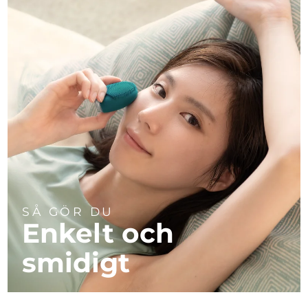
SÅ GÖR DU
Enkelt och
smidigt