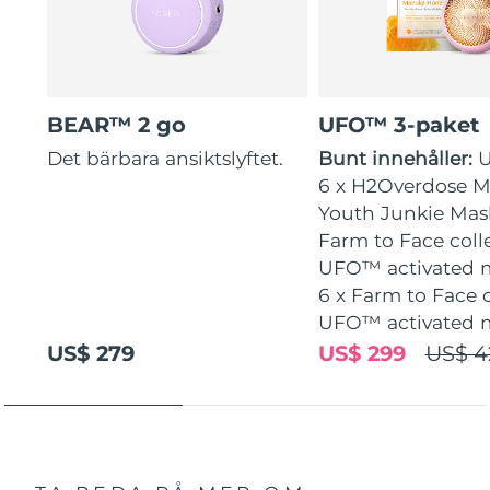
BEAR™ 2 go
UFO™ 3-paket
Det bärbara ansiktslyftet.
Bunt innehåller:
6 x H2Overdose Ma
Youth Junkie Mask
Farm to Face coll
UFO™ activated 
6 x Farm to Face 
UFO™ activated 
US$ 279
US$ 299
US$ 4