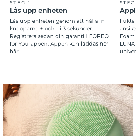
STEG 1
STEG
Lås upp enheten
Appl
Lås upp enheten genom att hålla in
Fukta 
knapparna + och - i 3 sekunder.
ansik
Registrera sedan din garanti i FOREO
Foam C
for You-appen. Appen kan
laddas ner
LUNA
T
här.
unive