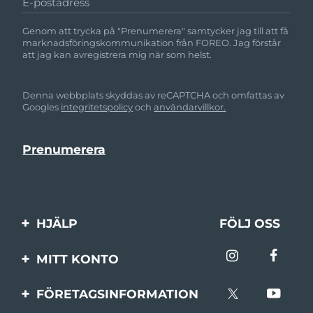
E-postadress
Genom att trycka på "Prenumerera" samtycker jag till att få
marknadsföringskommunikation från FOREO. Jag förstår
att jag kan avregistrera mig när som helst.
Denna webbplats skyddas av reCAPTCHA och omfattas av
Googles
integritetspolicy
och
användarvillkor.
HJÄLP
FÖLJ OSS
Kontakta oss
MITT KONTO
Beställningar & leverans
Produktregistrering
FÖRETAGSINFORMATION
Garantier & returer