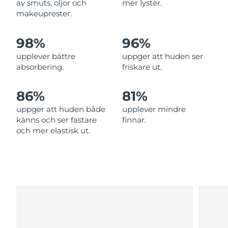
av smuts, oljor och
mer lyster.
Filippinerna
Förväntad leverans
8/15/26
makeuprester.
Polen
Förväntad leverans
8/13/26
98%
96%
upplever bättre
uppger att huden ser
Portugal
Förväntad leverans
8/12/26
absorbering.
friskare ut.
Puerto Rico
Förväntad leverans
8/14/26
86%
81%
Qatar
Förväntad leverans
8/13/26
uppger att huden både
upplever mindre
känns och ser fastare
finnar.
Réunion
Förväntad leverans
8/17/26
och mer elastisk ut.
Rumänien
Förväntad leverans
8/12/26
Ryssland
Förväntad leverans
8/20/26
Saudiarabien
Förväntad leverans
8/13/26
Singapore
Förväntad leverans
8/14/26