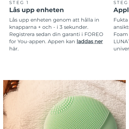
STEG 1
STEG
Lås upp enheten
Appl
Lås upp enheten genom att hålla in
Fukta 
knapparna + och - i 3 sekunder.
ansik
Registrera sedan din garanti i FOREO
Foam C
for You-appen. Appen kan
laddas ner
LUNA
T
här.
unive