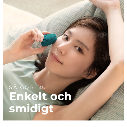
SÅ GÖR DU
Enkelt och
smidigt