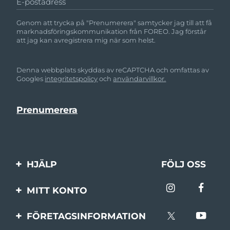
E-postadress
Genom att trycka på "Prenumerera" samtycker jag till att få
marknadsföringskommunikation från FOREO. Jag förstår
att jag kan avregistrera mig när som helst.
Denna webbplats skyddas av reCAPTCHA och omfattas av
Googles
integritetspolicy
och
användarvillkor.
HJÄLP
FÖLJ OSS
Kontakta oss
MITT KONTO
Beställningar & leverans
Produktregistrering
FÖRETAGSINFORMATION
Garantier & returer