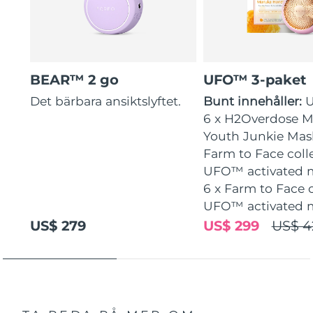
BEAR™ 2 go
UFO™ 3-paket
Det bärbara ansiktslyftet.
Bunt innehåller:
6 x H2Overdose Ma
Youth Junkie Mask
Farm to Face coll
UFO™ activated 
6 x Farm to Face 
UFO™ activated 
US$ 279
US$ 299
US$ 4