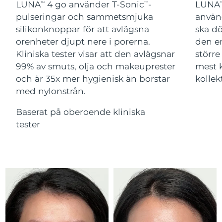
Advanced pore care essentials
LUNA
4 go använder T-Sonic
-
LUNA
For healthy hair
TM
TM
T
18% PAP
Israel
Förväntad leverans
8/16/26
Kosmetika
Man
pulseringar och sammetsmjuka
använ
silikonknoppar för att avlägsna
ska d
Italien
Förväntad leverans
8/12/26
orenheter djupt nere i porerna.
den en
Kliniska tester visar att den avlägsnar
större
Japan
Förväntad leverans
8/15/26
99% av smuts, olja och makeuprester
mest 
Handla allt
och är 35x mer hygienisk än borstar
kollek
Jersey
Förväntad leverans
8/17/26
med nylonstrån.
Kazakstan
Förväntad leverans
8/14/26
Baserat på oberoende kliniska
FOREO APP
tester
Kuwait
Förväntad leverans
8/12/26
OM FOREO
Lettland
Förväntad leverans
8/12/26
Libanon
Förväntad leverans
8/13/26
Litauen
Förväntad leverans
8/12/26
Luxemburg
Förväntad leverans
8/12/26