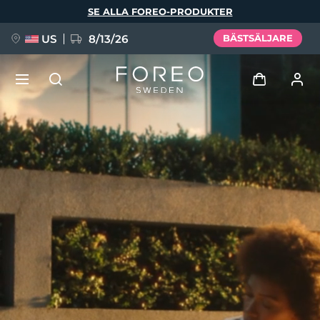
Hoppa
SE ALLA FOREO-PRODUKTER
till
huvudinnehåll
US
8/13/26
BÄSTSÄLJARE
NYHET
Logga in
Språk
BREAKING NEWS
Användarprofil
English
Deutsch
Español
Mina enheter
FAQ™ Pure Beauty-Tech Elixir
Français
Italiano
Português
Mina beställningar
Polski
Svenska
Русский
Türkçe
简体中文
繁體中文
Mina adresser
issa™ Teeth Whitening Set
Mina prenumerationer