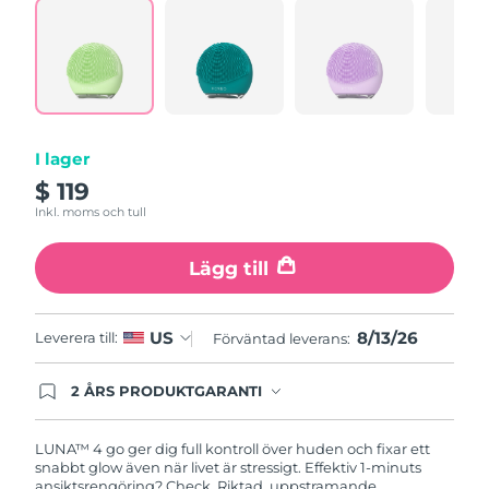
a
Turkiet
Review.
Förväntad leverans
8/13/26
Same
page
Förenade
link.
Förväntad leverans
8/13/26
Arabemiraten
Storbritannien
Förväntad leverans
8/12/26
I lager
$ 119
USA
Förväntad leverans
8/13/26
Inkl. moms och tull
Uzbekistan
Förväntad leverans
8/17/26
Lägg till
Vietnam
Förväntad leverans
8/18/26
8/13/26
US
Leverera till:
Förväntad leverans:
2 ÅRS PRODUKTGARANTI
Produkten levereras med FOREOs heltäckande
garanti. Det betyder att vi byter ut produkten
utan extra kostnad om du får problem med den
LUNA™ 4 go ger dig full kontroll över huden och fixar ett
inom två år efter inköpsdatum.
snabbt glow även när livet är stressigt. Effektiv 1-minuts
ansiktsrengöring? Check. Riktad, uppstramande