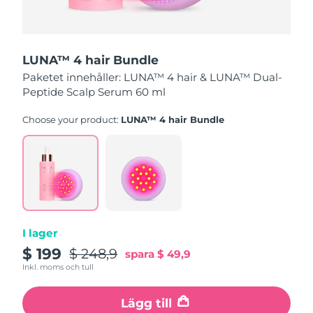
Turkiet
Förväntad leverans
8/10/26
Förenade
Förväntad leverans
8/10/26
LUNA™ 4 hair Bundle
Arabemiraten
Paketet innehåller: LUNA™ 4 hair & LUNA™ Dual-
Storbritannien
Peptide Scalp Serum 60 ml
Förväntad leverans
8/9/26
Choose your product:
LUNA™ 4 hair Bundle
USA
Förväntad leverans
8/10/26
Uzbekistan
Förväntad leverans
8/14/26
Vietnam
Förväntad leverans
8/15/26
I lager
$ 199
$ 248,9
spara
$ 49,9
Inkl. moms och tull
Lägg till