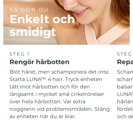
SÅ GÖR DU
Enkelt och
smidigt
STEG 1
STEG
Rengör hårbotten
Repa
Blöt håret, men schamponera det inte.
Scham
Starta LUNA™ 4 hair. Tryck enheten
schamp
tätt mot hårbotten och för den
balsam
långsamt i mycket små cirkelrörelser
LUNA™
över hela hårbotten. Var extra
hårlän
noggrann vid problemområden. Stäng
fördel
av enheten när du är klar.
och sk