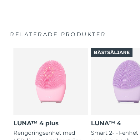
100% uppger att håret växter snabbare och blir starkare
och glansigare.
RELATERADE PRODUKTER
BÄSTSÄLJARE
LUNA™ 4 plus
LUNA™ 4
Rengöringsenhet med
Smart 2-i-1-enhet 