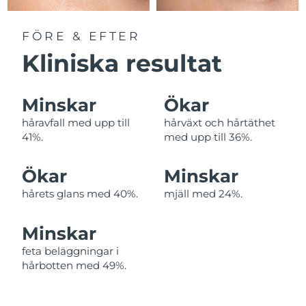
Filippinerna
Förväntad leverans
8/12/26
FÖRE & EFTER
Polen
Förväntad leverans
8/10/26
Kliniska resultat
Portugal
Förväntad leverans
8/9/26
Minskar
Ökar
Puerto Rico
Förväntad leverans
8/11/26
håravfall med upp till
hårväxt och hårtäthet
41%.
med upp till 36%.
Qatar
Förväntad leverans
8/10/26
Ökar
Minskar
Réunion
Förväntad leverans
8/14/26
hårets glans med 40%.
mjäll med 24%.
Rumänien
Förväntad leverans
8/9/26
Minskar
Ryssland
Förväntad leverans
8/17/26
feta beläggningar i
hårbotten med 49%.
Saudiarabien
Förväntad leverans
8/10/26
Singapore
Förväntad leverans
8/11/26