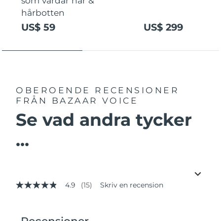
som vårdar hår &
hårbotten
US$ 59
US$ 299
OBEROENDE RECENSIONER
FRÅN BAZAAR VOICE
Se vad andra tycker
...
4.9
(15)
Skriv en recension
4.9
av
5
stjärnor,
genomsnittligt