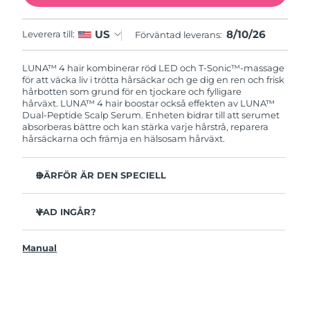
8/10/26
US
Leverera till:
Förväntad leverans:
LUNA™ 4 hair kombinerar röd LED och T-Sonic™-massage
för att väcka liv i trötta hårsäckar och ge dig en ren och frisk
hårbotten som grund för en tjockare och fylligare
hårväxt.
LUNA™ 4 hair boostar också effekten av LUNA™
Dual-Peptide Scalp Serum. Enheten bidrar till att serumet
absorberas bättre och kan stärka varje hårstrå, reparera
hårsäckarna och främja en hälsosam hårväxt.
DÄRFÖR ÄR DEN SPECIELL
Kliniska tester visar att håravfall minskar med upp till
41%.
VAD INGÅR?
Kliniska tester visar att hårväxt och hårtäthet ökar med
LUNA™ 4 hair
upp till 36%.
Manual
LUNA™ Dual-Peptide Scalp Serum 60mL
Reparerar skadat hår och skadad hårbotten genom att
tillföra proteiner.
USB-laddkabel
Skyddar hårbotten genom att stärka den naturliga
Snabbstartsguide
barriären som förhindrar torrhet och irritation.
Bruksanvisning