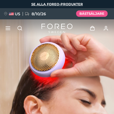
Hoppa
SE ALLA FOREO-PRODUKTER
till
huvudinnehåll
US
8/10/26
BÄSTSÄLJARE
NYHET
Logga in
Språk
BREAKING NEWS
Användarprofil
English
Deutsch
Español
Mina enheter
FAQ™ Pure Beauty-Tech Elixir
Français
Italiano
Português
Mina beställningar
Polski
Svenska
Русский
Türkçe
简体中文
繁體中文
Mina adresser
issa™ Teeth Whitening Set
Mina prenumerationer