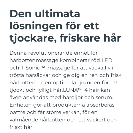
SVENSK SKÖNHETSRUTIN
Österrike
Förväntad leverans
8/9/26
Den ultimata
lösningen för ett
Bahrain
Förväntad leverans
8/10/26
tjockare, friskare hår
Ansiktsrengöring
Ansiktslyft
Belgien
Förväntad leverans
8/9/26
LUNA™ 4-paket
BEAR™ 2-paket
Bermuda
Förväntad leverans
8/15/26
Denna revolutionerande enhet för
Anti-aging massage
Microcurrent toning
hårbottenmassage kombinerar röd LED
Bosnien och
och T-Sonic™-massage för att väcka liv i
Förväntad leverans
8/12/26
Återfuktning
Munvård
Hercegovina
trötta hårsäckar och ge dig en ren och frisk
LUNA™ 4 Plus
BEAR™ 2 go
UFO™ 3-paket
issa™ 4
hårbotten – den optimala grunden för ett
Massage, LED heating
Microcurrent toning on-the-go
Brunei
Förväntad leverans
8/14/26
FAQ™ ANTI-AGING-BEHANDLING
tjockt och fylligt hår.
LUNA™ 4 hair kan
Deep facial hydration
Hybrid silicone sonic toothbrush
även användas med håroljor och serum.
Bulgarien
Förväntad leverans
8/9/26
NEW
Enheten gör att produkterna absorberas
LUNA™ 4 Men
BEAR™ 2 eyes & lips
UFO™ 3 LED
issa™ 4 plus
bättre och får större verkan, för en
Kanada
For men, anti-aging massage
Microcurrent line smoothing device
Förväntad leverans
8/13/26
Near-infrared and red light therapy
välmående hårbotten och ett vackert och
Smart hybrid silicone sonic toothbrush
device
Anti-aging
LED-behandlingar
friskt hår.
Chile
Förväntad leverans
8/13/26