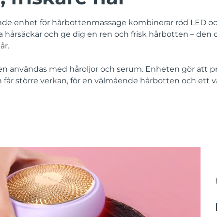
nde enhet för hårbottenmassage kombinerar röd LED o
ötta hårsäckar och ge dig en ren och frisk hårbotten – de
år.
en användas med håroljor och serum. Enheten gör att 
 får större verkan, för en välmående hårbotten och ett va