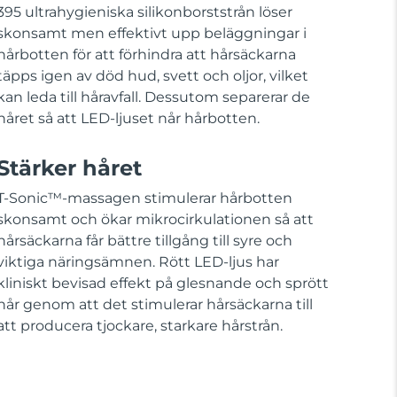
395 ultrahygieniska silikonborststrån löser
skonsamt men effektivt upp beläggningar i
hårbotten för att förhindra att hårsäckarna
täpps igen av död hud, svett och oljor, vilket
kan leda till håravfall. Dessutom separerar de
håret så att LED-ljuset når hårbotten.
Stärker håret
T-Sonic™-massagen stimulerar hårbotten
skonsamt och ökar mikrocirkulationen så att
hårsäckarna får bättre tillgång till syre och
viktiga näringsämnen. Rött LED-ljus har
kliniskt bevisad effekt på glesnande och sprött
hår genom att det stimulerar hårsäckarna till
att producera tjockare, starkare hårstrån.