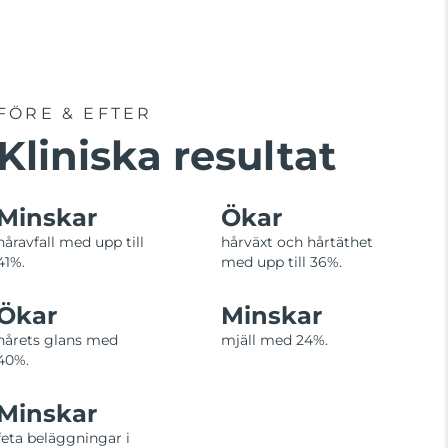
FÖRE & EFTER
Kliniska resultat
Minskar
Ökar
håravfall med upp till
hårväxt och hårtäthet
41%.
med upp till 36%.
Ökar
Minskar
hårets glans med
mjäll med 24%.
40%.
Minskar
feta beläggningar i