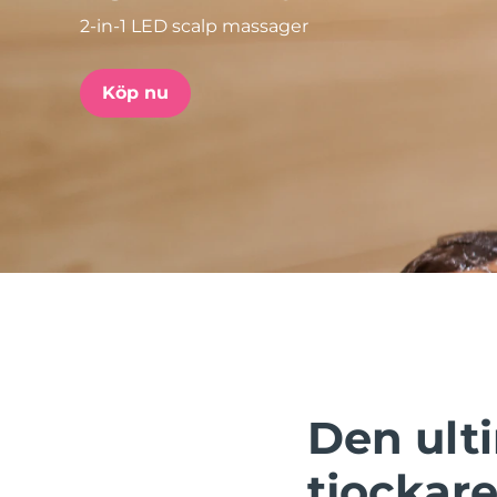
2-in-1 LED scalp massager
issa™ Teeth Whitening Set
Köp nu
FAQ™ Dual LED Panel
POPULÄR
Specialerbjudanden
Bästsäljare
Den ulti
tjockare