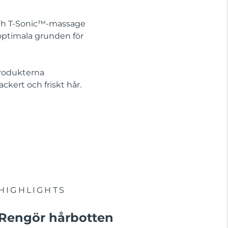
ch T-Sonic™-massage
n optimala grunden för
produkterna
ckert och friskt hår.
HIGHLIGHTS
Rengör hårbotten