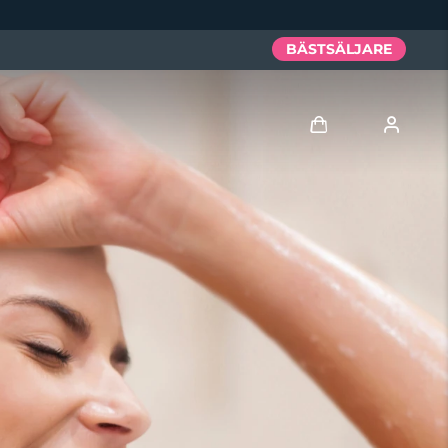
BÄSTSÄLJARE
Logga in
Användarprofil
Mina enheter
Mina beställningar
Mina adresser
Mina prenumerationer