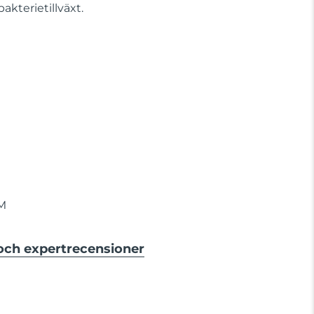
bakterietillväxt.
M
 och expertrecensioner