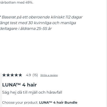
hårbotten med 49%.
* Baserat på ett oberoende kliniskt 112 dagar
långt test med 30 kvinnliga och manliga
deltagare i åldrarna 25–55 år
4.9
(15)
Write a review
4.9
out
LUNA™ 4 hair
of
5
stars,
Säg hej då till mjäll och håravfall
average
rating
Choose your product:
LUNA™ 4 hair Bundle
value.