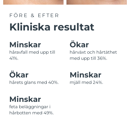
Filippinerna
Förväntad leverans
8/12/26
FÖRE & EFTER
Polen
Förväntad leverans
8/10/26
Kliniska resultat
Portugal
Förväntad leverans
8/9/26
Minskar
Ökar
Puerto Rico
Förväntad leverans
8/11/26
håravfall med upp till
hårväxt och hårtäthet
41%.
med upp till 36%.
Qatar
Förväntad leverans
8/10/26
Ökar
Minskar
Réunion
Förväntad leverans
8/14/26
hårets glans med 40%.
mjäll med 24%.
Rumänien
Förväntad leverans
8/9/26
Minskar
Ryssland
Förväntad leverans
8/17/26
feta beläggningar i
hårbotten med 49%.
Saudiarabien
Förväntad leverans
8/10/26
Singapore
Förväntad leverans
8/11/26