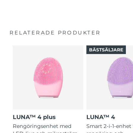
100% uppger att håret växter snabbare och blir starkare
och glansigare.
RELATERADE PRODUKTER
BÄSTSÄLJARE
LUNA™ 4 plus
LUNA™ 4
Rengöringsenhet med
Smart 2-i-1-enhet 