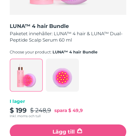
Turkiet
Förväntad leverans
8/10/26
Förenade
Förväntad leverans
8/10/26
LUNA™ 4 hair Bundle
Arabemiraten
Paketet innehåller: LUNA™ 4 hair & LUNA™ Dual-
Storbritannien
Peptide Scalp Serum 60 ml
Förväntad leverans
8/9/26
Choose your product:
LUNA™ 4 hair Bundle
USA
Förväntad leverans
8/10/26
Uzbekistan
Förväntad leverans
8/14/26
Vietnam
Förväntad leverans
8/15/26
I lager
$ 199
$ 248,9
spara
$ 49,9
Inkl. moms och tull
Lägg till