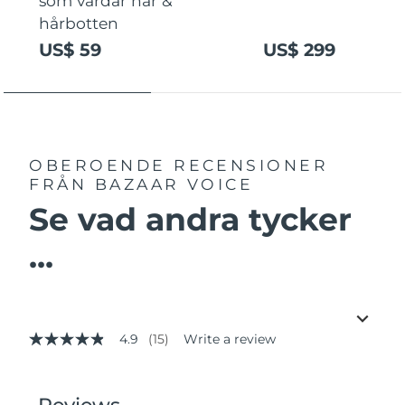
som vårdar hår &
hårbotten
US$ 59
US$ 299
OBEROENDE RECENSIONER
FRÅN BAZAAR VOICE
Se vad andra tycker
...
4.9
(15)
Write a review
4.9
out
of
5
stars,