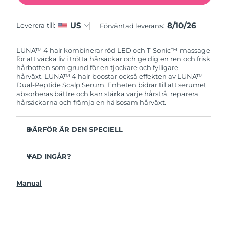
8/10/26
US
Leverera till:
Förväntad leverans:
LUNA™ 4 hair kombinerar röd LED och T-Sonic™-massage
för att väcka liv i trötta hårsäckar och ge dig en ren och frisk
hårbotten som grund för en tjockare och fylligare
hårväxt.
LUNA™ 4 hair boostar också effekten av LUNA™
Dual-Peptide Scalp Serum. Enheten bidrar till att serumet
absorberas bättre och kan stärka varje hårstrå, reparera
hårsäckarna och främja en hälsosam hårväxt.
DÄRFÖR ÄR DEN SPECIELL
Kliniska tester visar att håravfall minskar med upp till
41%.
VAD INGÅR?
Kliniska tester visar att hårväxt och hårtäthet ökar med
LUNA™ 4 hair
upp till 36%.
Manual
LUNA™ Dual-Peptide Scalp Serum 60mL
Reparerar skadat hår och skadad hårbotten genom att
tillföra proteiner.
USB-laddkabel
Skyddar hårbotten genom att stärka den naturliga
Snabbstartsguide
barriären som förhindrar torrhet och irritation.
Bruksanvisning