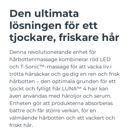
SVENSK SKÖNHETSRUTIN
Österrike
Förväntad leverans
8/9/26
Den ultimata
lösningen för ett
Bahrain
Förväntad leverans
8/10/26
tjockare, friskare hår
Ansiktsrengöring
Ansiktslyft
Belgien
Förväntad leverans
8/9/26
LUNA™ 4-paket
BEAR™ 2-paket
Bermuda
Förväntad leverans
8/15/26
Denna revolutionerande enhet för
Anti-aging massage
Microcurrent toning
hårbottenmassage kombinerar röd LED
Bosnien och
och T-Sonic™-massage för att väcka liv i
Förväntad leverans
8/12/26
Återfuktning
Munvård
Hercegovina
trötta hårsäckar och ge dig en ren och frisk
LUNA™ 4 Plus
BEAR™ 2 go
UFO™ 3-paket
issa™ 4
hårbotten – den optimala grunden för ett
Massage, LED heating
Microcurrent toning on-the-go
Brunei
Förväntad leverans
8/14/26
FAQ™ ANTI-AGING-BEHANDLING
tjockt och fylligt hår.
LUNA™ 4 hair kan
Deep facial hydration
Hybrid silicone sonic toothbrush
även användas med håroljor och serum.
Bulgarien
Förväntad leverans
8/9/26
NEW
Enheten gör att produkterna absorberas
LUNA™ 4 Men
BEAR™ 2 eyes & lips
UFO™ 3 LED
issa™ 4 plus
bättre och får större verkan, för en
Kanada
For men, anti-aging massage
Microcurrent line smoothing device
Förväntad leverans
8/13/26
Near-infrared and red light therapy
välmående hårbotten och ett vackert och
Smart hybrid silicone sonic toothbrush
device
Anti-aging
LED-behandlingar
friskt hår.
Chile
Förväntad leverans
8/13/26