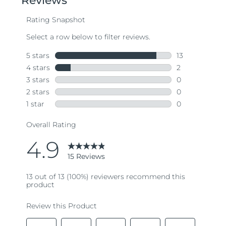
average
rating
value.
Read
15
Reviews.
Same
page
link.