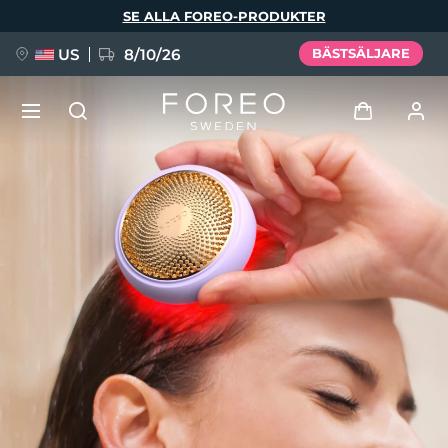
Hoppa
SE ALLA FOREO-PRODUKTER
till
huvudinnehåll
US
8/10/26
BÄSTSÄLJARE
NYHET
Logga in
Språk
BREAKING NEWS
Användarprofil
English
Deutsch
Español
Mina enheter
FAQ™ Pure Beauty-Tech Elixir
Français
Italiano
Português
Mina beställningar
Polski
Svenska
Русский
Türkçe
简体中文
繁體中文
Mina adresser
issa™ Teeth Whitening Set
Mina prenumerationer