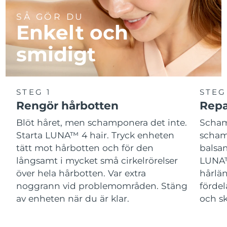
SÅ GÖR DU
Enkelt och
smidigt
STEG 1
STEG
Rengör hårbotten
Repa
Blöt håret, men schamponera det inte.
Scham
Starta LUNA™ 4 hair. Tryck enheten
schamp
tätt mot hårbotten och för den
balsam
långsamt i mycket små cirkelrörelser
LUNA™
över hela hårbotten. Var extra
hårlän
noggrann vid problemområden. Stäng
fördel
av enheten när du är klar.
och sk