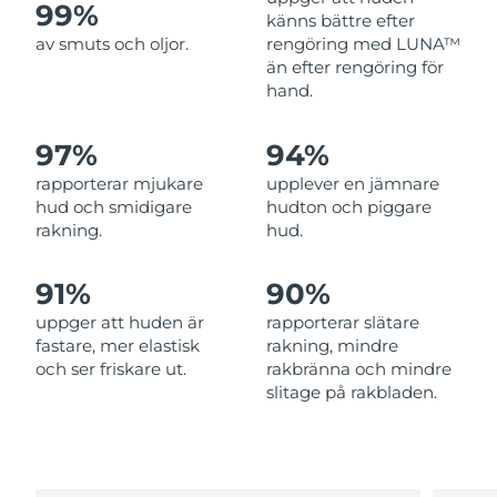
99%
känns bättre efter
Filippinerna
Förväntad leverans
8/13/26
av smuts och oljor.
rengöring med LUNA™
än efter rengöring för
Polen
Förväntad leverans
8/11/26
hand.
Portugal
Förväntad leverans
8/10/26
97%
94%
Puerto Rico
Förväntad leverans
8/12/26
rapporterar mjukare
upplever en jämnare
hud och smidigare
hudton och piggare
rakning.
hud.
Qatar
Förväntad leverans
8/11/26
Réunion
Förväntad leverans
8/15/26
91%
90%
uppger att huden är
rapporterar slätare
Rumänien
Förväntad leverans
8/10/26
fastare, mer elastisk
rakning, mindre
och ser friskare ut.
rakbränna och mindre
Ryssland
Förväntad leverans
8/18/26
slitage på rakbladen.
Saudiarabien
Förväntad leverans
8/11/26
Singapore
Förväntad leverans
8/12/26