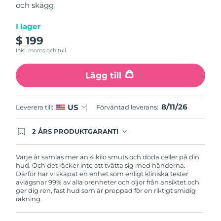
och skägg
average
Turkiet
Förväntad leverans
8/11/26
rating
value.
I lager
Read
Förenade
Förväntad leverans
8/11/26
12
$ 199
Arabemiraten
Reviews.
Inkl. moms och tull
Same
page
Storbritannien
Förväntad leverans
8/10/26
link.
Lägg till
USA
Förväntad leverans
8/11/26
8/11/26
US
Leverera till:
Förväntad leverans:
Uzbekistan
Förväntad leverans
8/15/26
2 ÅRS PRODUKTGARANTI
Vietnam
Förväntad leverans
8/16/26
Produkten levereras med FOREOs heltäckande
garanti. Det betyder att vi byter ut produkten
utan extra kostnad om du får problem med den
Varje år samlas mer än 4 kilo smuts och döda celler på din
inom två år efter inköpsdatum.
hud. Och det räcker inte att tvätta sig med händerna.
Därför har vi skapat en enhet som enligt kliniska tester
avlägsnar 99% av alla orenheter och oljor från ansiktet och
ger dig ren, fast hud som är preppad för en riktigt smidig
rakning.