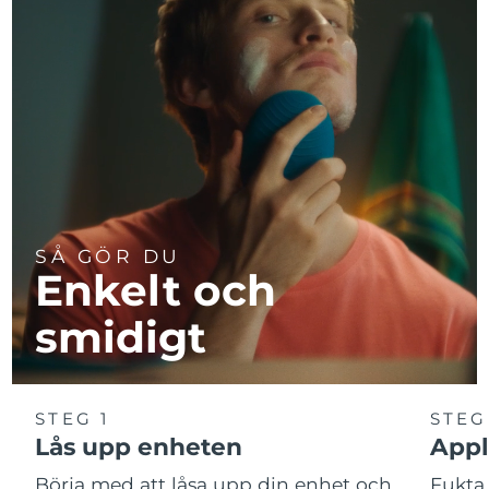
SÅ GÖR DU
Enkelt och
smidigt
STEG 1
STEG
Lås upp enheten
Appl
Börja med att låsa upp din enhet och
Fukta 