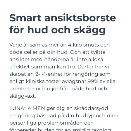
SVENSK SKÖNHETSRUTIN
Österrike
Förväntad leverans
8/10/26
Smart ansiktsborste
Bahrain
Förväntad leverans
8/11/26
för hud och skägg
Ansiktsrengöring
Ansiktslyft
Belgien
Förväntad leverans
8/10/26
Varje år samlas mer än 4 kilo smuts och
LUNA™ 4-paket
BEAR™ 2-paket
Bermuda
Förväntad leverans
8/16/26
döda celler på din hud. Och att tvätta
Anti-aging massage
Microcurrent toning
ansiktet med händerna är inte alls så
Bosnien och
effektivt som man kan tro. Därför har vi
Förväntad leverans
8/13/26
Återfuktning
Munvård
Hercegovina
skapat en 2-i-1-enhet för rengöring som
LUNA™ 4 Plus
BEAR™ 2 go
UFO™ 3-paket
issa™ 4
enligt kliniska tester avlägsnar 99% av alla
Massage, LED heating
Microcurrent toning on-the-go
Brunei
Förväntad leverans
8/15/26
FAQ™ ANTI-AGING-BEHANDLING
orenheter och oljor från både hud och
Deep facial hydration
Hybrid silicone sonic toothbrush
skäggväxt.
Bulgarien
Förväntad leverans
8/10/26
NEW
LUNA™ 4 Men
BEAR™ 2 eyes & lips
UFO™ 3 LED
LUNA
4 MEN ger dig en skräddarsydd
TM
issa™ 4 plus
Kanada
For men, anti-aging massage
Microcurrent line smoothing device
Förväntad leverans
8/14/26
rengöring baserad på din hudtyp och dina
Near-infrared and red light therapy
Smart hybrid silicone sonic toothbrush
device
Anti-aging
LED-behandlingar
personliga problemområden och
Chile
Förväntad leverans
8/14/26
förbereder huden för en smidig rakning.