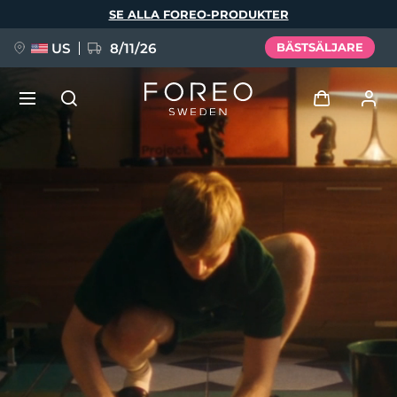
Hoppa
SE ALLA FOREO-PRODUKTER
till
huvudinnehåll
US
8/11/26
BÄSTSÄLJARE
NYHET
Logga in
Språk
BREAKING NEWS
Användarprofil
English
Deutsch
Español
Mina enheter
FAQ™ Pure Beauty-Tech Elixir
Français
Italiano
Português
Mina beställningar
Polski
Svenska
Русский
Türkçe
简体中文
繁體中文
Mina adresser
issa™ Teeth Whitening Set
Mina prenumerationer