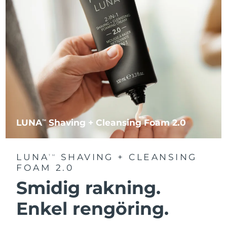
LUNA
Shaving + Cleansing Foam 2.0
TM
LUNA
SHAVING + CLEANSING
TM
FOAM 2.0
Smidig rakning.
Enkel rengöring.