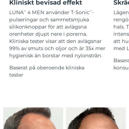
Advanced pore care essentials
Kliniskt bevisad effekt
Skrä
For healthy hair
18% PAP
Israel
Förväntad leverans
8/14/26
Kosmetika
Man
LUNA
4 MEN använder T-Sonic
-
Lägen
TM
TM
pulseringar och sammetsmjuka
rengör
Italien
Förväntad leverans
8/10/26
silikonknoppar för att avlägsna
hals. 
orenheter djupt nere i porerna.
inten
Japan
Förväntad leverans
8/13/26
Kliniska tester visar att den avlägsnar
att hu
Handla allt
Jersey
Förväntad leverans
8/15/26
99% av smuts och oljor och är 35x mer
med 
hygienisk än borstar med nylonstrån.
Baser
Kazakstan
Förväntad leverans
8/12/26
Baserat på oberoende kliniska
konsu
FOREO APP
Kuwait
tester
Förväntad leverans
8/10/26
OM FOREO
Lettland
Förväntad leverans
8/10/26
Libanon
Förväntad leverans
8/11/26
Litauen
Förväntad leverans
8/10/26
Luxemburg
Förväntad leverans
8/10/26