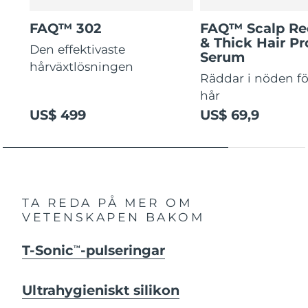
FAQ™ 302
FAQ™ Scalp Re
& Thick Hair Pr
Den effektivaste
Serum
hårväxtlösningen
Räddar i nöden för
hår
US$ 499
US$ 69,9
TA REDA PÅ MER OM
VETENSKAPEN BAKOM
T-Sonic
-pulseringar
TM
Ultrahygieniskt silikon