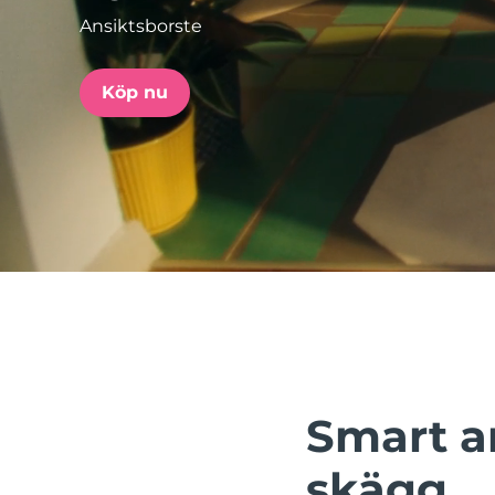
Ansiktsborste
issa™ Teeth Whitening Set
Köp nu
FAQ™ Dual LED Panel
POPULÄR
Specialerbjudanden
Bästsäljare
Smart a
skägg