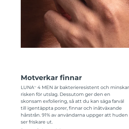
KIWI™-hudvård
All acne treatment devices
All revitalizing eye massagers
Serum
issa™ Teeth Whitening Gel
Advanced pore care essentials
For healthy hair
18% PAP
Kosmetika
Man
Handla allt
Motverkar finnar
FOREO APP
LUNA
4 MEN är bakterieresistent och minskar
TM
risken för utslag. Dessutom ger den en
OM FOREO
skonsam exfoliering, så att du kan säga farväl
till igentäppta porer, finnar och inåtväxande
hårstrån. 91% av användarna uppger att huden
ser friskare ut.