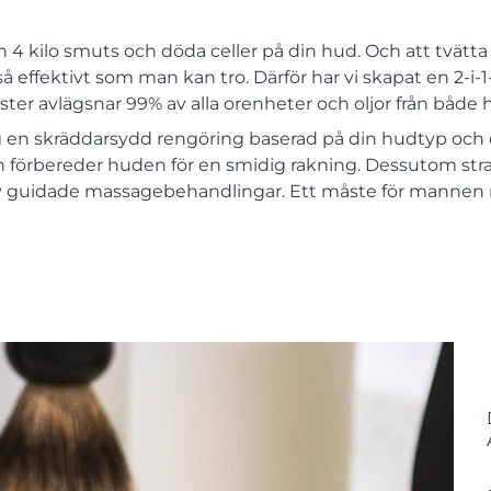
n 4 kilo smuts och döda celler på din hud. Och att tvätt
så effektivt som man kan tro. Därför har vi skapat en 2-i-
ester avlägsnar 99% av alla orenheter och oljor från både
 en skräddarsydd rengöring baserad på din hudtyp och 
förbereder huden för en smidig rakning. Dessutom str
v guidade massagebehandlingar. Ett måste för mannen me