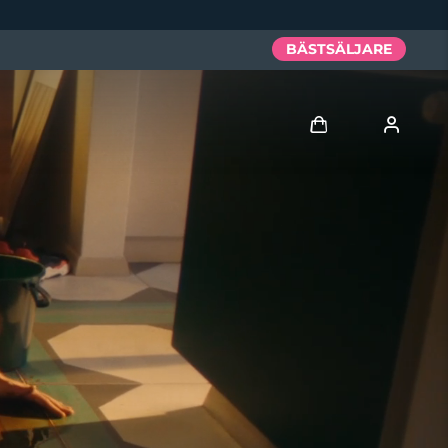
BÄSTSÄLJARE
Logga in
Användarprofil
Mina enheter
Mina beställningar
Mina adresser
Mina prenumerationer