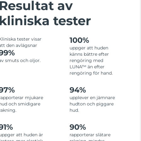
Resultat av
kliniska tester
100%
Kliniska tester visar
att den avlägsnar
uppger att huden
99%
känns bättre efter
av smuts och oljor.
rengöring med
LUNA™ än efter
rengöring för hand.
97%
94%
rapporterar mjukare
upplever en jämnare
hud och smidigare
hudton och piggare
rakning.
hud.
91%
90%
uppger att huden är
rapporterar slätare