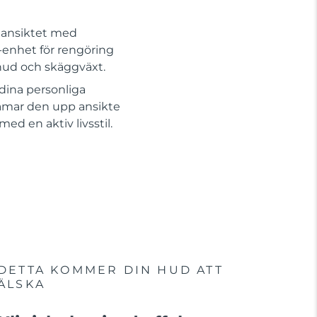
a ansiktet med
1-enhet för rengöring
 hud och skäggväxt.
dina personliga
amar den upp ansikte
d en aktiv livsstil.
DETTA KOMMER DIN HUD ATT
ÄLSKA