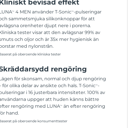
Kliniskt bevisad effekt
LUNA
4 MEN använder T-Sonic
-pulseringar
TM
TM
och sammetsmjuka silikonknoppar för att
avlägsna orenheter djupt nere i porerna.
Kliniska tester visar att den avlägsnar 99% av
smuts och oljor och är 35x mer hygienisk än
borstar med nylonstrån.
Baserat på oberoende kliniska tester
Skräddarsydd rengöring
Lägen för skonsam, normal och djup rengöring
– för olika delar av ansikte och hals. T-Sonic
-
TM
pulseringar i 16 justerbara intensiteter. 100% av
användarna uppger att huden känns bättre
efter rengöring med LUNA
än efter rengöring
TM
för hand.
Baserat på oberoende konsumenttester