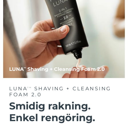
LUNA
Shaving + Cleansing Foam 2.0
TM
LUNA
SHAVING + CLEANSING
TM
FOAM 2.0
Smidig rakning.
Enkel rengöring.