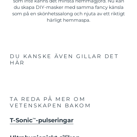
som inte känns det minsta hemmagjord. Nu kan
du skapa DIY-masker med samma fancy känsla
som på en skönhetssalong och njuta av ett riktigt
härligt hemmaspa.
DU KANSKE ÄVEN GILLAR DET
HÄR
TA REDA PÅ MER OM
VETENSKAPEN BAKOM
T-Sonic
-pulseringar
TM