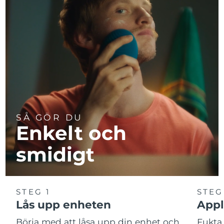
SÅ GÖR DU
Enkelt och
smidigt
STEG 1
STEG
Lås upp enheten
Appl
Börja med att låsa upp din enhet och
Fukta 