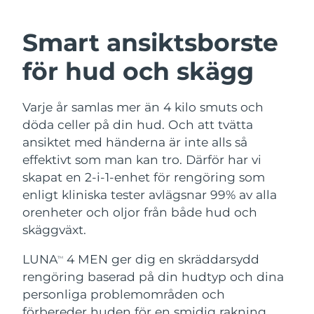
SVENSK SKÖNHETSRUTIN
Österrike
Förväntad leverans
8/10/26
Smart ansiktsborste
Bahrain
Förväntad leverans
8/11/26
för hud och skägg
Ansiktsrengöring
Ansiktslyft
Belgien
Förväntad leverans
8/10/26
Varje år samlas mer än 4 kilo smuts och
LUNA™ 4-paket
BEAR™ 2-paket
Bermuda
Förväntad leverans
8/16/26
döda celler på din hud. Och att tvätta
Anti-aging massage
Microcurrent toning
ansiktet med händerna är inte alls så
Bosnien och
effektivt som man kan tro. Därför har vi
Förväntad leverans
8/13/26
Återfuktning
Munvård
Hercegovina
skapat en 2-i-1-enhet för rengöring som
LUNA™ 4 Plus
BEAR™ 2 go
UFO™ 3-paket
issa™ 4
enligt kliniska tester avlägsnar 99% av alla
Massage, LED heating
Microcurrent toning on-the-go
Brunei
Förväntad leverans
8/15/26
FAQ™ ANTI-AGING-BEHANDLING
orenheter och oljor från både hud och
Deep facial hydration
Hybrid silicone sonic toothbrush
skäggväxt.
Bulgarien
Förväntad leverans
8/10/26
NEW
LUNA™ 4 Men
BEAR™ 2 eyes & lips
UFO™ 3 LED
LUNA
4 MEN ger dig en skräddarsydd
TM
issa™ 4 plus
Kanada
For men, anti-aging massage
Microcurrent line smoothing device
Förväntad leverans
8/14/26
rengöring baserad på din hudtyp och dina
Near-infrared and red light therapy
Smart hybrid silicone sonic toothbrush
device
Anti-aging
LED-behandlingar
personliga problemområden och
Chile
Förväntad leverans
8/14/26
förbereder huden för en smidig rakning.