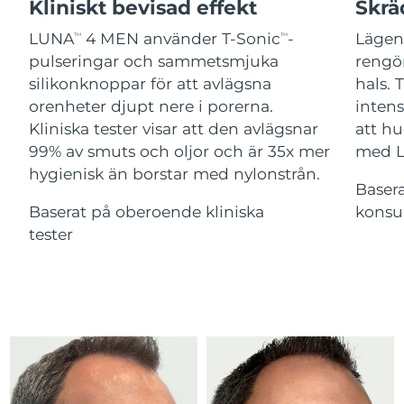
Advanced pore care essentials
Kliniskt bevisad effekt
Skrä
For healthy hair
18% PAP
Israel
Förväntad leverans
8/14/26
Kosmetika
Man
LUNA
4 MEN använder T-Sonic
-
Lägen
TM
TM
pulseringar och sammetsmjuka
rengör
Italien
Förväntad leverans
8/10/26
silikonknoppar för att avlägsna
hals. 
orenheter djupt nere i porerna.
inten
Japan
Förväntad leverans
8/13/26
Kliniska tester visar att den avlägsnar
att hu
Handla allt
Jersey
Förväntad leverans
8/15/26
99% av smuts och oljor och är 35x mer
med 
hygienisk än borstar med nylonstrån.
Baser
Kazakstan
Förväntad leverans
8/12/26
Baserat på oberoende kliniska
konsu
FOREO APP
Kuwait
tester
Förväntad leverans
8/10/26
OM FOREO
Lettland
Förväntad leverans
8/10/26
Libanon
Förväntad leverans
8/11/26
Litauen
Förväntad leverans
8/10/26
Luxemburg
Förväntad leverans
8/10/26