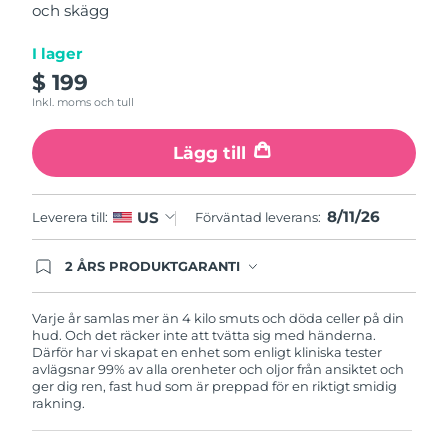
och skägg
average
Turkiet
Förväntad leverans
8/11/26
rating
value.
I lager
Read
Förenade
Förväntad leverans
8/11/26
12
$ 199
Arabemiraten
Reviews.
Inkl. moms och tull
Same
page
Storbritannien
Förväntad leverans
8/10/26
link.
Lägg till
USA
Förväntad leverans
8/11/26
8/11/26
US
Leverera till:
Förväntad leverans:
Uzbekistan
Förväntad leverans
8/15/26
2 ÅRS PRODUKTGARANTI
Vietnam
Förväntad leverans
8/16/26
Produkten levereras med FOREOs heltäckande
garanti. Det betyder att vi byter ut produkten
utan extra kostnad om du får problem med den
Varje år samlas mer än 4 kilo smuts och döda celler på din
inom två år efter inköpsdatum.
hud. Och det räcker inte att tvätta sig med händerna.
Därför har vi skapat en enhet som enligt kliniska tester
avlägsnar 99% av alla orenheter och oljor från ansiktet och
ger dig ren, fast hud som är preppad för en riktigt smidig
rakning.