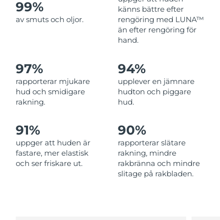
99%
känns bättre efter
Filippinerna
Förväntad leverans
8/13/26
av smuts och oljor.
rengöring med LUNA™
än efter rengöring för
Polen
Förväntad leverans
8/11/26
hand.
Portugal
Förväntad leverans
8/10/26
97%
94%
Puerto Rico
Förväntad leverans
8/12/26
rapporterar mjukare
upplever en jämnare
hud och smidigare
hudton och piggare
rakning.
hud.
Qatar
Förväntad leverans
8/11/26
Réunion
Förväntad leverans
8/15/26
91%
90%
uppger att huden är
rapporterar slätare
Rumänien
Förväntad leverans
8/10/26
fastare, mer elastisk
rakning, mindre
och ser friskare ut.
rakbränna och mindre
Ryssland
Förväntad leverans
8/18/26
slitage på rakbladen.
Saudiarabien
Förväntad leverans
8/11/26
Singapore
Förväntad leverans
8/12/26