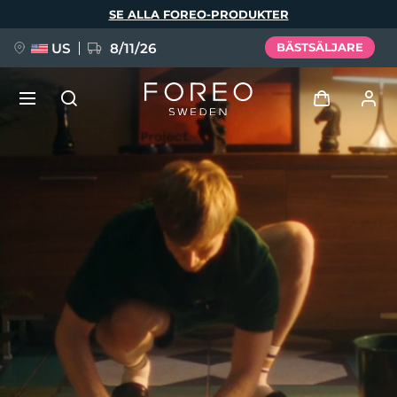
Hoppa
SE ALLA FOREO-PRODUKTER
till
huvudinnehåll
US
8/11/26
BÄSTSÄLJARE
NYHET
Logga in
Språk
BREAKING NEWS
Användarprofil
English
Deutsch
Español
Mina enheter
FAQ™ Pure Beauty-Tech Elixir
Français
Italiano
Português
Mina beställningar
Polski
Svenska
Русский
Türkçe
简体中文
繁體中文
Mina adresser
issa™ Teeth Whitening Set
Mina prenumerationer