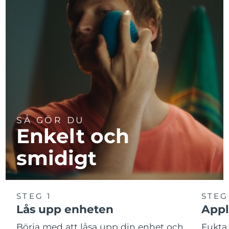
SÅ GÖR DU
Enkelt och
smidigt
STEG 1
STEG
Lås upp enheten
Appl
Börja med att låsa upp din enhet och
Fukta 