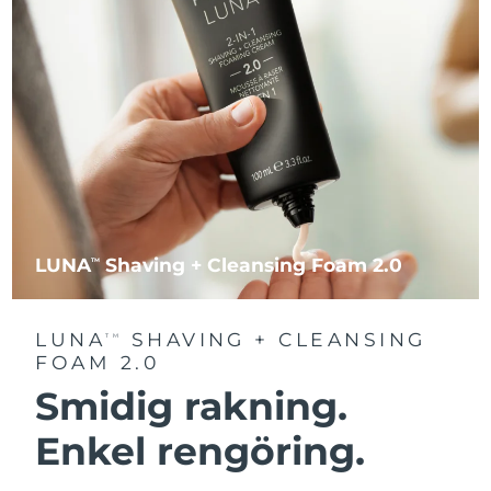
LUNA
Shaving + Cleansing Foam 2.0
TM
LUNA
SHAVING + CLEANSING
TM
FOAM 2.0
Smidig rakning.
Enkel rengöring.