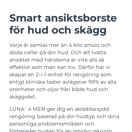
SVENSK SKÖNHETSRUTIN
Österrike
Förväntad leverans
8/10/26
Smart ansiktsborste
Bahrain
Förväntad leverans
8/11/26
för hud och skägg
Ansiktsrengöring
Ansiktslyft
Belgien
Förväntad leverans
8/10/26
Varje år samlas mer än 4 kilo smuts och
LUNA™ 4-paket
BEAR™ 2-paket
Bermuda
Förväntad leverans
8/16/26
döda celler på din hud. Och att tvätta
Anti-aging massage
Microcurrent toning
ansiktet med händerna är inte alls så
Bosnien och
effektivt som man kan tro. Därför har vi
Förväntad leverans
8/13/26
Återfuktning
Munvård
Hercegovina
skapat en 2-i-1-enhet för rengöring som
LUNA™ 4 Plus
BEAR™ 2 go
UFO™ 3-paket
issa™ 4
enligt kliniska tester avlägsnar 99% av alla
Massage, LED heating
Microcurrent toning on-the-go
Brunei
Förväntad leverans
8/15/26
FAQ™ ANTI-AGING-BEHANDLING
orenheter och oljor från både hud och
Deep facial hydration
Hybrid silicone sonic toothbrush
skäggväxt.
Bulgarien
Förväntad leverans
8/10/26
NEW
LUNA™ 4 Men
BEAR™ 2 eyes & lips
UFO™ 3 LED
LUNA
4 MEN ger dig en skräddarsydd
TM
issa™ 4 plus
Kanada
For men, anti-aging massage
Microcurrent line smoothing device
Förväntad leverans
8/14/26
rengöring baserad på din hudtyp och dina
Near-infrared and red light therapy
Smart hybrid silicone sonic toothbrush
device
Anti-aging
LED-behandlingar
personliga problemområden och
Chile
Förväntad leverans
8/14/26
förbereder huden för en smidig rakning.