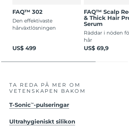
FAQ™ 302
FAQ™ Scalp Re
& Thick Hair Pr
Den effektivaste
Serum
hårväxtlösningen
Räddar i nöden för
hår
US$ 499
US$ 69,9
TA REDA PÅ MER OM
VETENSKAPEN BAKOM
T-Sonic
-pulseringar
TM
Ultrahygieniskt silikon