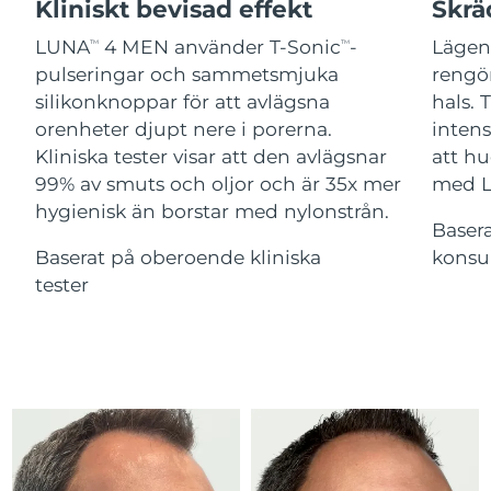
Advanced pore care essentials
Kliniskt bevisad effekt
Skrä
For healthy hair
18% PAP
Israel
Förväntad leverans
8/14/26
Kosmetika
Man
LUNA
4 MEN använder T-Sonic
-
Lägen
TM
TM
pulseringar och sammetsmjuka
rengör
Italien
Förväntad leverans
8/10/26
silikonknoppar för att avlägsna
hals. 
orenheter djupt nere i porerna.
inten
Japan
Förväntad leverans
8/13/26
Kliniska tester visar att den avlägsnar
att hu
Handla allt
Jersey
Förväntad leverans
8/15/26
99% av smuts och oljor och är 35x mer
med 
hygienisk än borstar med nylonstrån.
Baser
Kazakstan
Förväntad leverans
8/12/26
Baserat på oberoende kliniska
konsu
FOREO APP
Kuwait
tester
Förväntad leverans
8/10/26
OM FOREO
Lettland
Förväntad leverans
8/10/26
Libanon
Förväntad leverans
8/11/26
Litauen
Förväntad leverans
8/10/26
Luxemburg
Förväntad leverans
8/10/26