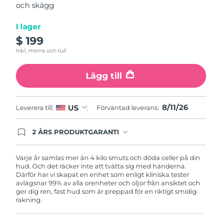
och skägg
average
Turkiet
Förväntad leverans
8/11/26
rating
value.
I lager
Read
Förenade
Förväntad leverans
8/11/26
12
$ 199
Arabemiraten
Reviews.
Inkl. moms och tull
Same
page
Storbritannien
Förväntad leverans
8/10/26
link.
Lägg till
USA
Förväntad leverans
8/11/26
8/11/26
US
Leverera till:
Förväntad leverans:
Uzbekistan
Förväntad leverans
8/15/26
2 ÅRS PRODUKTGARANTI
Vietnam
Förväntad leverans
8/16/26
Produkten levereras med FOREOs heltäckande
garanti. Det betyder att vi byter ut produkten
utan extra kostnad om du får problem med den
Varje år samlas mer än 4 kilo smuts och döda celler på din
inom två år efter inköpsdatum.
hud. Och det räcker inte att tvätta sig med händerna.
Därför har vi skapat en enhet som enligt kliniska tester
avlägsnar 99% av alla orenheter och oljor från ansiktet och
ger dig ren, fast hud som är preppad för en riktigt smidig
rakning.