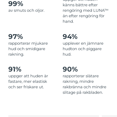
99%
känns bättre efter
Filippinerna
Förväntad leverans
8/13/26
av smuts och oljor.
rengöring med LUNA™
än efter rengöring för
Polen
Förväntad leverans
8/11/26
hand.
Portugal
Förväntad leverans
8/10/26
97%
94%
Puerto Rico
Förväntad leverans
8/12/26
rapporterar mjukare
upplever en jämnare
hud och smidigare
hudton och piggare
rakning.
hud.
Qatar
Förväntad leverans
8/11/26
Réunion
Förväntad leverans
8/15/26
91%
90%
uppger att huden är
rapporterar slätare
Rumänien
Förväntad leverans
8/10/26
fastare, mer elastisk
rakning, mindre
och ser friskare ut.
rakbränna och mindre
Ryssland
Förväntad leverans
8/18/26
slitage på rakbladen.
Saudiarabien
Förväntad leverans
8/11/26
Singapore
Förväntad leverans
8/12/26