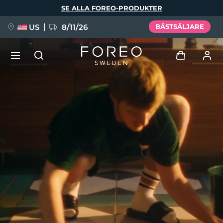
Hoppa
SE ALLA FOREO-PRODUKTER
till
huvudinnehåll
US
8/11/26
BÄSTSÄLJARE
NYHET
Logga in
Språk
BREAKING NEWS
Användarprofil
English
Deutsch
Español
Mina enheter
FAQ™ Pure Beauty-Tech Elixir
Français
Italiano
Português
Mina beställningar
Polski
Svenska
Русский
Türkçe
简体中文
繁體中文
Mina adresser
issa™ Teeth Whitening Set
Mina prenumerationer