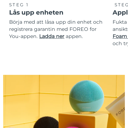
STEG 1
STEG
Lås upp enheten
Appl
Börja med att låsa upp din enhet och
Fukta 
registrera garantin med FOREO for
ansikt
You-appen.
Ladda ner
appen.
Foam 
och t