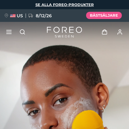
Hoppa
SE ALLA FOREO-PRODUKTER
till
huvudinnehåll
US
8/12/26
BÄSTSÄLJARE
NYHET
Logga in
Språk
BREAKING NEWS
Användarprofil
English
Deutsch
Español
Mina enheter
FAQ™ Pure Beauty-Tech Elixir
Français
Italiano
Português
Mina beställningar
Polski
Svenska
Русский
Türkçe
简体中文
繁體中文
Mina adresser
issa™ Teeth Whitening Set
Mina prenumerationer