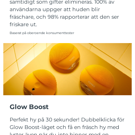
samtidigt som gifter elimineras. 100% av
användarna uppger att huden blir
Slovakien
Förväntad leverans
11/8/26
fräschare, och 98% rapporterar att den ser
friskare ut.
Slovenien
Förväntad leverans
11/8/26
Baserat på oberoende konsumenttester
Sydafrika
Förväntad leverans
19/8/26
Sydkorea
Förväntad leverans
13/8/26
Spanien
Förväntad leverans
11/8/26
Sverige
Förväntad leverans
11/8/26
Schweiz
Förväntad leverans
11/8/26
Glow Boost
Taiwan
Förväntad leverans
16/8/26
Perfekt hy på 30 sekunder! Dubbelklicka för
Thailand
Förväntad leverans
15/8/26
Glow Boost-läget och få en fräsch hy med
lyster även när du inte hinner med en