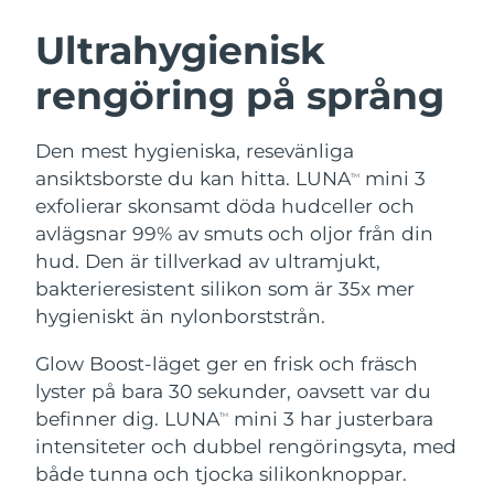
SVENSK SKÖNHETSRUTIN
Österrike
Förväntad leverans
11/8/26
Ultrahygienisk
rengöring på språng
Bahrain
Förväntad leverans
12/8/26
Ansiktsrengöring
Ansiktslyft
Belgien
Förväntad leverans
11/8/26
Den mest hygieniska, resevänliga
LUNA™ 4-paket
BEAR™ 2-paket
ansiktsborste du kan hitta. LUNA
mini 3
TM
Bermuda
Förväntad leverans
17/8/26
Anti-aging massage
Microcurrent toning
exfolierar skonsamt döda hudceller och
avlägsnar 99% av smuts och oljor från din
Bosnien och
Förväntad leverans
14/8/26
hud. Den är tillverkad av ultramjukt,
Återfuktning
Munvård
Hercegovina
LUNA™ 4 Plus
BEAR™ 2 go
bakterieresistent silikon som är 35x mer
UFO™ 3-paket
issa™ 4
Massage, LED heating
Microcurrent toning on-the-go
hygieniskt än nylonborststrån.
Brunei
Förväntad leverans
16/8/26
FAQ™ ANTI-AGING-BEHANDLING
Deep facial hydration
Hybrid silicone sonic toothbrush
Glow Boost-läget ger en frisk och fräsch
Bulgarien
Förväntad leverans
11/8/26
NEW
lyster på bara 30 sekunder, oavsett var du
LUNA™ 4 Men
BEAR™ 2 eyes & lips
UFO™ 3 LED
issa™ 4 plus
befinner dig. LUNA
mini 3 har justerbara
Kanada
TM
For men, anti-aging massage
Microcurrent line smoothing device
Förväntad leverans
15/8/26
Near-infrared and red light therapy
intensiteter och dubbel rengöringsyta, med
Smart hybrid silicone sonic toothbrush
device
Anti-aging
LED-behandlingar
Chile
både tunna och tjocka silikonknoppar.
Förväntad leverans
15/8/26