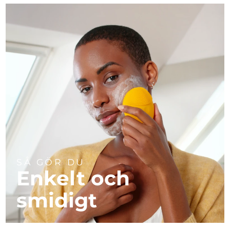
SÅ GÖR DU
Enkelt och
smidigt