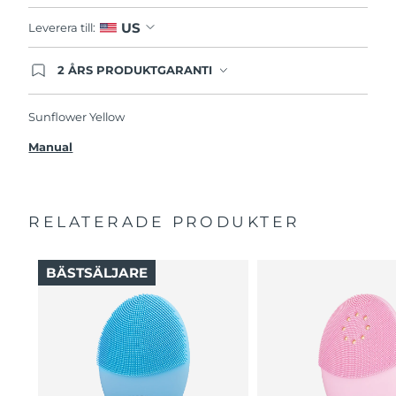
US
Leverera till:
2 ÅRS PRODUKTGARANTI
Produkten levereras med FOREOs heltäckande
garanti. Det betyder att vi byter ut produkten
utan extra kostnad om du får problem med den
Sunflower Yellow
inom två år efter inköpsdatum.
Manual
RELATERADE PRODUKTER
BÄSTSÄLJARE