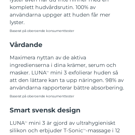
Turkiet
Förväntad leverans
12/8/26
komplett hudvårdsrutin. 100% av
användarna uppger att huden får mer
Förenade
lyster.
Förväntad leverans
12/8/26
Arabemiraten
Baserat på oberoende konsumenttester
Storbritannien
Förväntad leverans
11/8/26
Vårdande
USA
Förväntad leverans
12/8/26
Maximera nyttan av de aktiva
ingredienserna i dina krämer, serum och
Uzbekistan
Förväntad leverans
16/8/26
masker. LUNA
mini 3 exfolierar huden så
TM
att den lättare kan ta upp näringen. 98% av
Vietnam
Förväntad leverans
17/8/26
användarna rapporterar bättre absorbering.
Baserat på oberoende konsumenttester
Smart svensk design
LUNA
mini 3 är gjord av ultrahygieniskt
TM
silikon och erbjuder T-Sonic
-massage i 12
TM