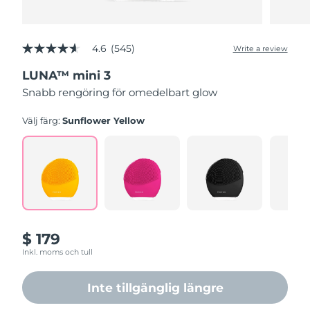
4.6
(545)
Write a review
4.6
out
LUNA™ mini 3
of
5
Snabb rengöring för omedelbart glow
stars,
average
rating
Välj färg:
Sunflower Yellow
value.
Read
545
Reviews.
Same
page
link.
$ 179
Inkl. moms och tull
Inte tillgänglig längre