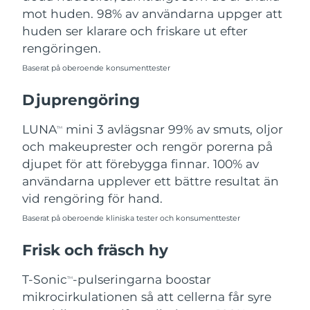
mot huden. 98% av användarna uppger att
Filippinerna
Förväntad leverans
14/8/26
huden ser klarare och friskare ut efter
Polen
Förväntad leverans
12/8/26
rengöringen.
Baserat på oberoende konsumenttester
Portugal
Förväntad leverans
11/8/26
Djuprengöring
Puerto Rico
Förväntad leverans
13/8/26
LUNA
mini 3 avlägsnar 99% av smuts, oljor
TM
Qatar
Förväntad leverans
12/8/26
och makeuprester och rengör porerna på
djupet för att förebygga finnar. 100% av
Réunion
Förväntad leverans
16/8/26
användarna upplever ett bättre resultat än
vid rengöring för hand.
Rumänien
Förväntad leverans
11/8/26
Baserat på oberoende kliniska tester och konsumenttester
Ryssland
Förväntad leverans
19/8/26
Frisk och fräsch hy
Saudiarabien
Förväntad leverans
12/8/26
T-Sonic
-pulseringarna boostar
TM
mikrocirkulationen så att cellerna får syre
Singapore
Förväntad leverans
13/8/26