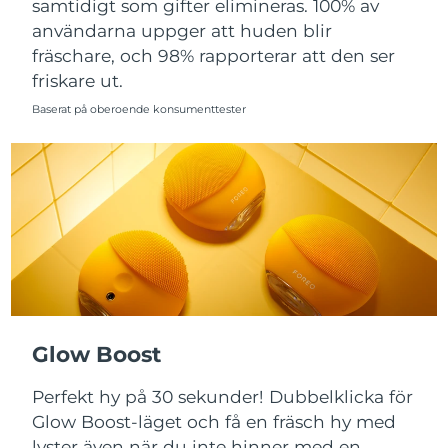
samtidigt som gifter elimineras. 100% av
användarna uppger att huden blir
Slovakien
Förväntad leverans
8/12/26
fräschare, och 98% rapporterar att den ser
friskare ut.
Slovenien
Förväntad leverans
8/12/26
Baserat på oberoende konsumenttester
Sydafrika
Förväntad leverans
8/20/26
Sydkorea
Förväntad leverans
8/14/26
Spanien
Förväntad leverans
8/12/26
Sverige
Förväntad leverans
8/12/26
Schweiz
Förväntad leverans
8/12/26
Glow Boost
Taiwan
Förväntad leverans
8/17/26
Perfekt hy på 30 sekunder! Dubbelklicka för
Thailand
Förväntad leverans
8/16/26
Glow Boost-läget och få en fräsch hy med
lyster även när du inte hinner med en