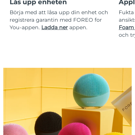
Lås upp enheten
Appl
Börja med att låsa upp din enhet och
Fukta 
registrera garantin med FOREO for
ansikt
You-appen.
Ladda ner
appen.
Foam 
och t