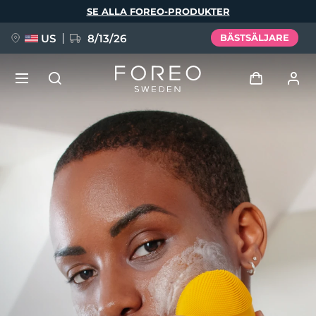
Hoppa
SE ALLA FOREO-PRODUKTER
till
huvudinnehåll
US
8/13/26
BÄSTSÄLJARE
NYHET
Logga in
Språk
BREAKING NEWS
Användarprofil
English
Deutsch
Español
Mina enheter
FAQ™ Pure Beauty-Tech Elixir
Français
Italiano
Português
Mina beställningar
Polski
Svenska
Русский
Türkçe
简体中文
繁體中文
Mina adresser
issa™ Teeth Whitening Set
Mina prenumerationer