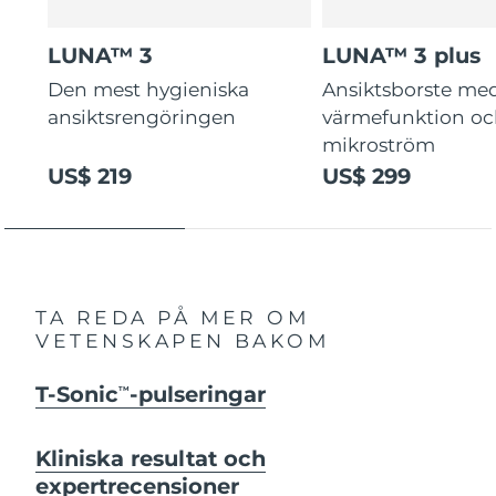
LUNA™ 3
LUNA™ 3 plus
Den mest hygieniska
Ansiktsborste me
ansiktsrengöringen
värmefunktion o
mikroström
US$ 219
US$ 299
TA REDA PÅ MER OM
VETENSKAPEN BAKOM
T-Sonic
-pulseringar
TM
Kliniska resultat och
expertrecensioner