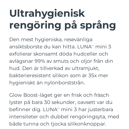
SVENSK SKÖNHETSRUTIN
Österrike
Förväntad leverans
8/12/26
Ultrahygienisk
rengöring på språng
Bahrain
Förväntad leverans
8/13/26
Ansiktsrengöring
Ansiktslyft
Belgien
Förväntad leverans
8/12/26
Den mest hygieniska, resevänliga
LUNA™ 4-paket
BEAR™ 2-paket
ansiktsborste du kan hitta. LUNA
mini 3
TM
Bermuda
Förväntad leverans
8/18/26
Anti-aging massage
Microcurrent toning
exfolierar skonsamt döda hudceller och
avlägsnar 99% av smuts och oljor från din
Bosnien och
Förväntad leverans
8/15/26
hud. Den är tillverkad av ultramjukt,
Återfuktning
Munvård
Hercegovina
LUNA™ 4 Plus
BEAR™ 2 go
bakterieresistent silikon som är 35x mer
UFO™ 3-paket
issa™ 4
Massage, LED heating
Microcurrent toning on-the-go
hygieniskt än nylonborststrån.
Brunei
Förväntad leverans
8/17/26
FAQ™ ANTI-AGING-BEHANDLING
Deep facial hydration
Hybrid silicone sonic toothbrush
Glow Boost-läget ger en frisk och fräsch
Bulgarien
Förväntad leverans
8/12/26
NEW
lyster på bara 30 sekunder, oavsett var du
LUNA™ 4 Men
BEAR™ 2 eyes & lips
UFO™ 3 LED
issa™ 4 plus
befinner dig. LUNA
mini 3 har justerbara
Kanada
TM
For men, anti-aging massage
Microcurrent line smoothing device
Förväntad leverans
8/16/26
Near-infrared and red light therapy
intensiteter och dubbel rengöringsyta, med
Smart hybrid silicone sonic toothbrush
device
Anti-aging
LED-behandlingar
Chile
både tunna och tjocka silikonknoppar.
Förväntad leverans
8/16/26