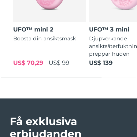
UFO™ mini 2
UFO™ 3 mini
Boosta din ansiktsmask
Djupverkande
ansiktsåterfuktni
preppar huden
US$ 70,29
US$ 99
US$ 139
Få exklusiva
erbjudanden