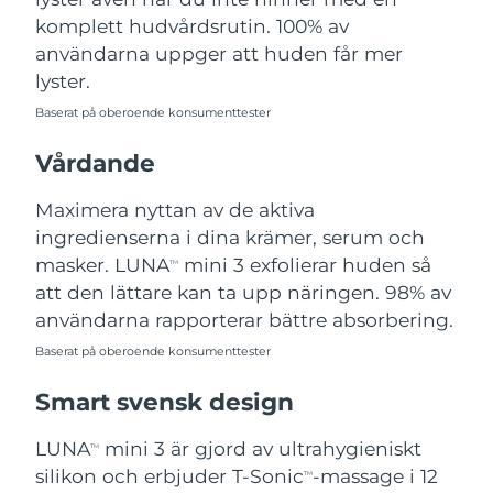
Turkiet
Förväntad leverans
8/13/26
komplett hudvårdsrutin. 100% av
användarna uppger att huden får mer
Förenade
lyster.
Förväntad leverans
8/13/26
Arabemiraten
Baserat på oberoende konsumenttester
Storbritannien
Förväntad leverans
8/12/26
Vårdande
USA
Förväntad leverans
8/13/26
Maximera nyttan av de aktiva
ingredienserna i dina krämer, serum och
Uzbekistan
Förväntad leverans
8/17/26
masker. LUNA
mini 3 exfolierar huden så
TM
att den lättare kan ta upp näringen. 98% av
Vietnam
Förväntad leverans
8/18/26
användarna rapporterar bättre absorbering.
Baserat på oberoende konsumenttester
Smart svensk design
LUNA
mini 3 är gjord av ultrahygieniskt
TM
silikon och erbjuder T-Sonic
-massage i 12
TM