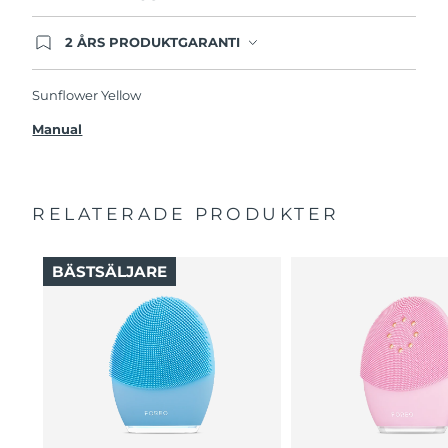
2 ÅRS PRODUKTGARANTI
Produkten levereras med FOREOs heltäckande
garanti. Det betyder att vi byter ut produkten
utan extra kostnad om du får problem med den
Sunflower Yellow
inom två år efter inköpsdatum.
Manual
RELATERADE PRODUKTER
BÄSTSÄLJARE