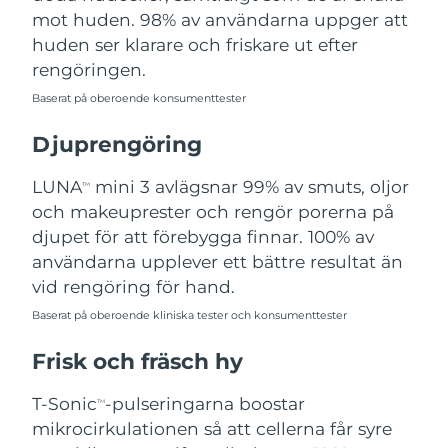
mot huden. 98% av användarna uppger att
Filippinerna
Förväntad leverans
8/15/26
huden ser klarare och friskare ut efter
Polen
Förväntad leverans
8/13/26
rengöringen.
Baserat på oberoende konsumenttester
Portugal
Förväntad leverans
8/12/26
Djuprengöring
Puerto Rico
Förväntad leverans
8/14/26
LUNA
mini 3 avlägsnar 99% av smuts, oljor
TM
Qatar
Förväntad leverans
8/13/26
och makeuprester och rengör porerna på
djupet för att förebygga finnar. 100% av
Réunion
Förväntad leverans
8/17/26
användarna upplever ett bättre resultat än
vid rengöring för hand.
Rumänien
Förväntad leverans
8/12/26
Baserat på oberoende kliniska tester och konsumenttester
Ryssland
Förväntad leverans
8/20/26
Frisk och fräsch hy
Saudiarabien
Förväntad leverans
8/13/26
T-Sonic
-pulseringarna boostar
TM
mikrocirkulationen så att cellerna får syre
Singapore
Förväntad leverans
8/14/26