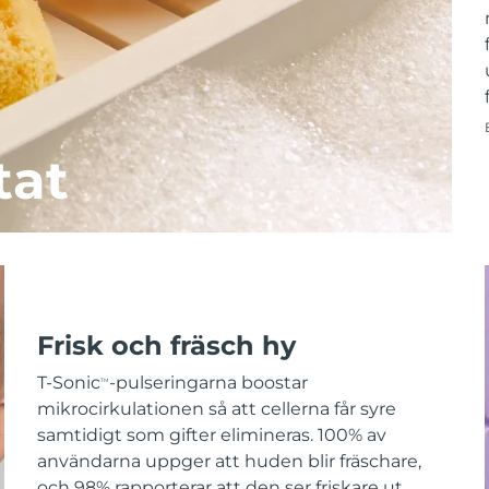
tat
Frisk och fräsch hy
T-Sonic
-pulseringarna boostar
TM
mikrocirkulationen så att cellerna får syre
samtidigt som gifter elimineras. 100% av
användarna uppger att huden blir fräschare,
och 98% rapporterar att den ser friskare ut.