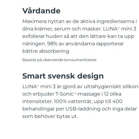
Vårdande
Maximera nyttan av de aktiva ingredienserna i
dina krämer, serum och masker. LUNA
mini 3
TM
exfolierar huden så att den lättare kan ta upp
näringen. 98% av användarna rapporterar
bättre absorbering.
Baserat på oberoende konsumenttester
Smart svensk design
LUNA
mini 3 är gjord av ultrahygieniskt silikon
TM
och erbjuder T-Sonic
-massage i 12 olika
TM
intensiteter. 100% vattentät, upp till 400
behandingar per USB-laddning och inga delar
som behöver bytas ut.