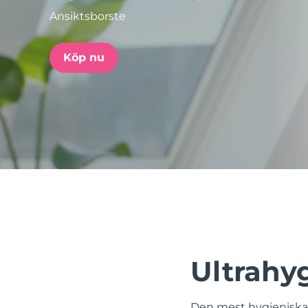
Ansiktsborste
issa™ Teeth Whitening Set
Köp nu
FAQ™ Dual LED Panel
POPULÄR
Specialerbjudanden
Bästsäljare
Ultrahy
Den mest hygieniska,