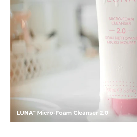
LUNA
Micro-Foam Cleanser 2.0
TM