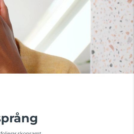
språng
folierar skonsamt