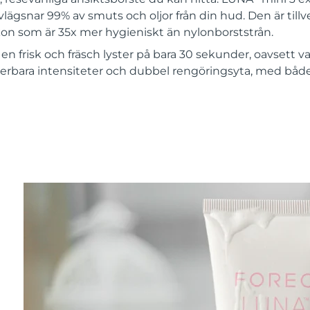
lägsnar 99% av smuts och oljor från din hud. Den är tillv
ikon som är 35x mer hygieniskt än nylonborststrån.
en frisk och fräsch lyster på bara 30 sekunder, oavsett va
terbara intensiteter och dubbel rengöringsyta, med båd