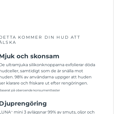
DETTA KOMMER DIN HUD ATT
ÄLSKA
Mjuk och skonsam
De ultramjuka silikonknopparna exfolierar döda
hudceller, samtidigt som de är snälla mot
huden. 98% av användarna uppger att huden
ser klarare och friskare ut efter rengöringen.
Baserat på oberoende konsumenttester
Djuprengöring
LUNA
mini 3 avlägsnar 99% av smuts, oljor och
TM