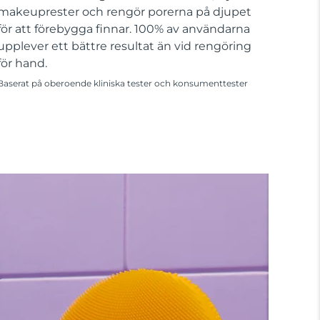
makeuprester och rengör porerna på djupet
för att förebygga finnar. 100% av användarna
upplever ett bättre resultat än vid rengöring
för hand.
Baserat på oberoende kliniska tester och konsumenttester