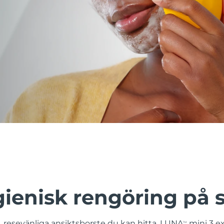
gienisk rengöring på 
 resevänliga ansiktsborste du kan hitta. LUNA
mini 3 ex
TM