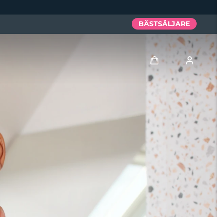
BÄSTSÄLJARE
Logga in
Användarprofil
Mina enheter
Mina beställningar
Mina adresser
Mina prenumerationer