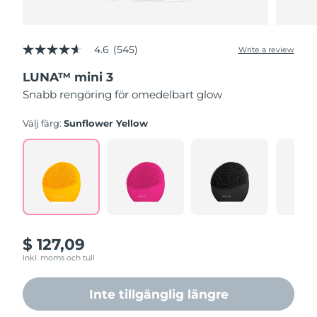
4.6
(545)
Write a review
4.6
out
LUNA™ mini 3
of
5
Snabb rengöring för omedelbart glow
stars,
average
rating
Välj färg:
Sunflower Yellow
value.
Read
545
Reviews.
Same
page
link.
$ 127,09
Inkl. moms och tull
Inte tillgänglig längre