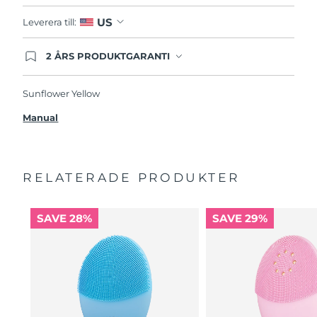
US
Leverera till:
2 ÅRS PRODUKTGARANTI
Produkten levereras med FOREOs heltäckande
garanti. Det betyder att vi byter ut produkten
utan extra kostnad om du får problem med den
Sunflower Yellow
inom två år efter inköpsdatum.
Manual
RELATERADE PRODUKTER
SAVE 28%
SAVE 29%