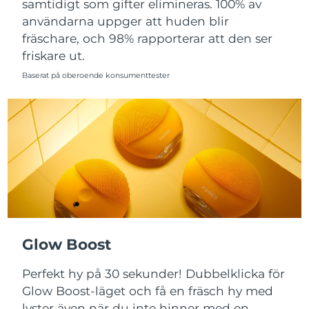
samtidigt som gifter elimineras. 100% av
användarna uppger att huden blir
Slovakien
Förväntad leverans
08.08.2026
fräschare, och 98% rapporterar att den ser
friskare ut.
Slovenien
Förväntad leverans
08.08.2026
Baserat på oberoende konsumenttester
Sydafrika
Förväntad leverans
16.08.2026
Sydkorea
Förväntad leverans
10.08.2026
Spanien
Förväntad leverans
08.08.2026
Sverige
Förväntad leverans
08.08.2026
Schweiz
Förväntad leverans
08.08.2026
Glow Boost
Taiwan
Förväntad leverans
13.08.2026
Perfekt hy på 30 sekunder! Dubbelklicka för
Thailand
Förväntad leverans
12.08.2026
Glow Boost-läget och få en fräsch hy med
lyster även när du inte hinner med en