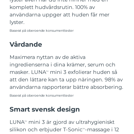
Turkiet
Förväntad leverans
09.08.2026
komplett hudvårdsrutin. 100% av
användarna uppger att huden får mer
Förenade
lyster.
Förväntad leverans
09.08.2026
Arabemiraten
Baserat på oberoende konsumenttester
Storbritannien
Förväntad leverans
08.08.2026
Vårdande
USA
Förväntad leverans
09.08.2026
Maximera nyttan av de aktiva
ingredienserna i dina krämer, serum och
Uzbekistan
Förväntad leverans
13.08.2026
masker. LUNA
mini 3 exfolierar huden så
TM
att den lättare kan ta upp näringen. 98% av
Vietnam
Förväntad leverans
14.08.2026
användarna rapporterar bättre absorbering.
Baserat på oberoende konsumenttester
Smart svensk design
LUNA
mini 3 är gjord av ultrahygieniskt
TM
silikon och erbjuder T-Sonic
-massage i 12
TM