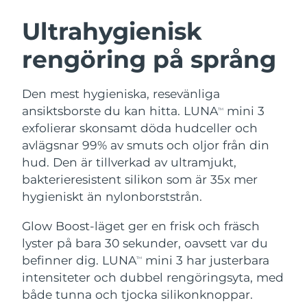
SVENSK SKÖNHETSRUTIN
Österrike
Förväntad leverans
08.08.2026
Ultrahygienisk
rengöring på språng
Bahrain
Förväntad leverans
09.08.2026
Ansiktsrengöring
Ansiktslyft
Belgien
Förväntad leverans
08.08.2026
Den mest hygieniska, resevänliga
LUNA™ 4-paket
BEAR™ 2-paket
ansiktsborste du kan hitta. LUNA
mini 3
TM
Bermuda
Förväntad leverans
14.08.2026
Anti-aging massage
Microcurrent toning
exfolierar skonsamt döda hudceller och
avlägsnar 99% av smuts och oljor från din
Bosnien och
Förväntad leverans
11.08.2026
hud. Den är tillverkad av ultramjukt,
Återfuktning
Munvård
Hercegovina
LUNA™ 4 Plus
BEAR™ 2 go
bakterieresistent silikon som är 35x mer
UFO™ 3-paket
issa™ 4
Massage, LED heating
Microcurrent toning on-the-go
hygieniskt än nylonborststrån.
Brunei
Förväntad leverans
13.08.2026
FAQ™ ANTI-AGING-BEHANDLING
Deep facial hydration
Hybrid silicone sonic toothbrush
Glow Boost-läget ger en frisk och fräsch
Bulgarien
Förväntad leverans
08.08.2026
NEW
lyster på bara 30 sekunder, oavsett var du
LUNA™ 4 Men
BEAR™ 2 eyes & lips
UFO™ 3 LED
issa™ 4 plus
befinner dig. LUNA
mini 3 har justerbara
Kanada
TM
For men, anti-aging massage
Microcurrent line smoothing device
Förväntad leverans
12.08.2026
Near-infrared and red light therapy
intensiteter och dubbel rengöringsyta, med
Smart hybrid silicone sonic toothbrush
device
Anti-aging
LED-behandlingar
Chile
både tunna och tjocka silikonknoppar.
Förväntad leverans
12.08.2026