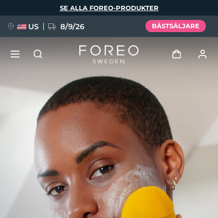
Hoppa
SE ALLA FOREO-PRODUKTER
till
huvudinnehåll
US
8/9/26
BÄSTSÄLJARE
NYHET
Logga in
Språk
BREAKING NEWS
Användarprofil
English
Deutsch
Español
Mina enheter
FAQ™ Pure Beauty-Tech Elixir
Français
Italiano
Português
Mina beställningar
Polski
Svenska
Русский
Türkçe
简体中文
繁體中文
Mina adresser
issa™ Teeth Whitening Set
Mina prenumerationer