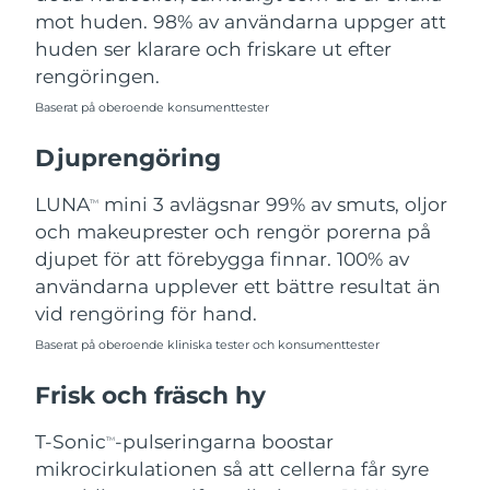
mot huden. 98% av användarna uppger att
Filippinerna
Förväntad leverans
11.08.2026
huden ser klarare och friskare ut efter
Polen
Förväntad leverans
09.08.2026
rengöringen.
Baserat på oberoende konsumenttester
Portugal
Förväntad leverans
08.08.2026
Djuprengöring
Puerto Rico
Förväntad leverans
10.08.2026
LUNA
mini 3 avlägsnar 99% av smuts, oljor
TM
Qatar
Förväntad leverans
09.08.2026
och makeuprester och rengör porerna på
djupet för att förebygga finnar. 100% av
Réunion
Förväntad leverans
13.08.2026
användarna upplever ett bättre resultat än
vid rengöring för hand.
Rumänien
Förväntad leverans
08.08.2026
Baserat på oberoende kliniska tester och konsumenttester
Ryssland
Förväntad leverans
16.08.2026
Frisk och fräsch hy
Saudiarabien
Förväntad leverans
09.08.2026
T-Sonic
-pulseringarna boostar
TM
mikrocirkulationen så att cellerna får syre
Singapore
Förväntad leverans
10.08.2026