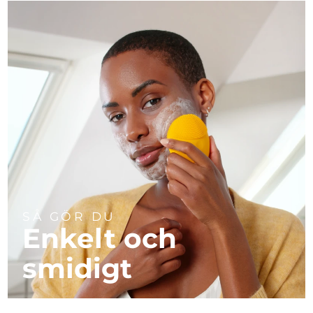
SÅ GÖR DU
Enkelt och
smidigt