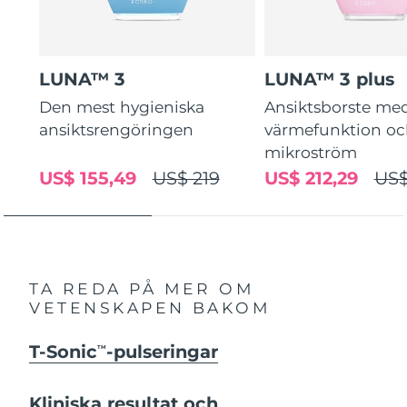
LUNA™ 3
LUNA™ 3 plus
Den mest hygieniska
Ansiktsborste me
ansiktsrengöringen
värmefunktion o
mikroström
US$ 155,49
US$ 219
US$ 212,29
US$
TA REDA PÅ MER OM
VETENSKAPEN BAKOM
T-Sonic
-pulseringar
TM
Kliniska resultat och