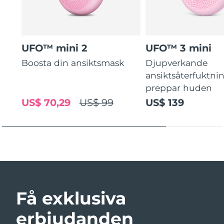
UFO™ mini 2
UFO™ 3 mini
Boosta din ansiktsmask
Djupverkande
ansiktsåterfuktni
preppar huden
US$ 70,29
US$ 99
US$ 139
Få exklusiva
erbjudanden