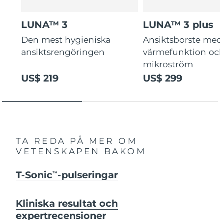
LUNA™ 3
LUNA™ 3 plus
Den mest hygieniska
Ansiktsborste me
ansiktsrengöringen
värmefunktion o
mikroström
US$ 219
US$ 299
TA REDA PÅ MER OM
VETENSKAPEN BAKOM
T-Sonic
-pulseringar
TM
Kliniska resultat och
expertrecensioner