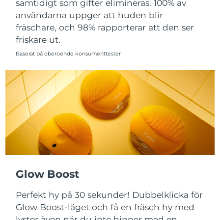
samtidigt som gifter elimineras. 100% av
användarna uppger att huden blir
Slovakien
Förväntad leverans
8/12/26
fräschare, och 98% rapporterar att den ser
friskare ut.
Slovenien
Förväntad leverans
8/12/26
Baserat på oberoende konsumenttester
Sydafrika
Förväntad leverans
8/20/26
Sydkorea
Förväntad leverans
8/14/26
Spanien
Förväntad leverans
8/12/26
Sverige
Förväntad leverans
8/12/26
Schweiz
Förväntad leverans
8/12/26
Glow Boost
Taiwan
Förväntad leverans
8/17/26
Perfekt hy på 30 sekunder! Dubbelklicka för
Thailand
Förväntad leverans
8/16/26
Glow Boost-läget och få en fräsch hy med
lyster även när du inte hinner med en