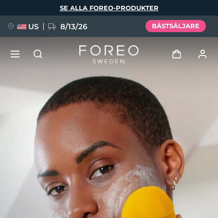
Hoppa
SE ALLA FOREO-PRODUKTER
till
huvudinnehåll
US
8/13/26
BÄSTSÄLJARE
NYHET
Logga in
Språk
BREAKING NEWS
Användarprofil
English
Deutsch
Español
Mina enheter
FAQ™ Pure Beauty-Tech Elixir
Français
Italiano
Português
Mina beställningar
Polski
Svenska
Русский
Türkçe
简体中文
繁體中文
Mina adresser
issa™ Teeth Whitening Set
Mina prenumerationer