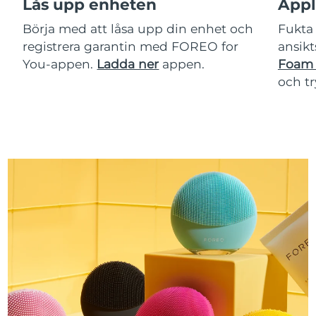
Lås upp enheten
Appl
Börja med att låsa upp din enhet och
Fukta 
registrera garantin med FOREO for
ansikt
You-appen.
Ladda ner
appen.
Foam 
och t