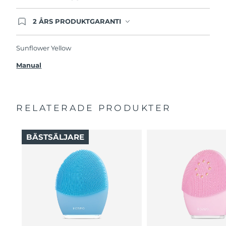
2 ÅRS PRODUKTGARANTI
Produkten levereras med FOREOs heltäckande
garanti. Det betyder att vi byter ut produkten
utan extra kostnad om du får problem med den
Sunflower Yellow
inom två år efter inköpsdatum.
Manual
RELATERADE PRODUKTER
BÄSTSÄLJARE