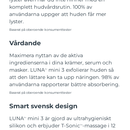
Turkiet
Förväntad leverans
8/13/26
komplett hudvårdsrutin. 100% av
användarna uppger att huden får mer
Förenade
lyster.
Förväntad leverans
8/13/26
Arabemiraten
Baserat på oberoende konsumenttester
Storbritannien
Förväntad leverans
8/12/26
Vårdande
USA
Förväntad leverans
8/13/26
Maximera nyttan av de aktiva
ingredienserna i dina krämer, serum och
Uzbekistan
Förväntad leverans
8/17/26
masker. LUNA
mini 3 exfolierar huden så
TM
att den lättare kan ta upp näringen. 98% av
Vietnam
Förväntad leverans
8/18/26
användarna rapporterar bättre absorbering.
Baserat på oberoende konsumenttester
Smart svensk design
LUNA
mini 3 är gjord av ultrahygieniskt
TM
silikon och erbjuder T-Sonic
-massage i 12
TM