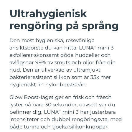
SVENSK SKÖNHETSRUTIN
Österrike
Förväntad leverans
8/12/26
Ultrahygienisk
rengöring på språng
Bahrain
Förväntad leverans
8/13/26
Ansiktsrengöring
Ansiktslyft
Belgien
Förväntad leverans
8/12/26
Den mest hygieniska, resevänliga
LUNA™ 4-paket
BEAR™ 2-paket
ansiktsborste du kan hitta. LUNA
mini 3
TM
Bermuda
Förväntad leverans
8/18/26
Anti-aging massage
Microcurrent toning
exfolierar skonsamt döda hudceller och
avlägsnar 99% av smuts och oljor från din
Bosnien och
Förväntad leverans
8/15/26
hud. Den är tillverkad av ultramjukt,
Återfuktning
Munvård
Hercegovina
LUNA™ 4 Plus
BEAR™ 2 go
bakterieresistent silikon som är 35x mer
UFO™ 3-paket
issa™ 4
Massage, LED heating
Microcurrent toning on-the-go
hygieniskt än nylonborststrån.
Brunei
Förväntad leverans
8/17/26
FAQ™ ANTI-AGING-BEHANDLING
Deep facial hydration
Hybrid silicone sonic toothbrush
Glow Boost-läget ger en frisk och fräsch
Bulgarien
Förväntad leverans
8/12/26
NEW
lyster på bara 30 sekunder, oavsett var du
LUNA™ 4 Men
BEAR™ 2 eyes & lips
UFO™ 3 LED
issa™ 4 plus
befinner dig. LUNA
mini 3 har justerbara
Kanada
TM
For men, anti-aging massage
Microcurrent line smoothing device
Förväntad leverans
8/16/26
Near-infrared and red light therapy
intensiteter och dubbel rengöringsyta, med
Smart hybrid silicone sonic toothbrush
device
Anti-aging
LED-behandlingar
Chile
både tunna och tjocka silikonknoppar.
Förväntad leverans
8/16/26