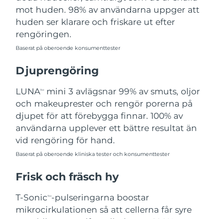
mot huden. 98% av användarna uppger att
Filippinerna
Förväntad leverans
8/15/26
huden ser klarare och friskare ut efter
Polen
Förväntad leverans
8/13/26
rengöringen.
Baserat på oberoende konsumenttester
Portugal
Förväntad leverans
8/12/26
Djuprengöring
Puerto Rico
Förväntad leverans
8/14/26
LUNA
mini 3 avlägsnar 99% av smuts, oljor
TM
Qatar
Förväntad leverans
8/13/26
och makeuprester och rengör porerna på
djupet för att förebygga finnar. 100% av
Réunion
Förväntad leverans
8/17/26
användarna upplever ett bättre resultat än
vid rengöring för hand.
Rumänien
Förväntad leverans
8/12/26
Baserat på oberoende kliniska tester och konsumenttester
Ryssland
Förväntad leverans
8/20/26
Frisk och fräsch hy
Saudiarabien
Förväntad leverans
8/13/26
T-Sonic
-pulseringarna boostar
TM
mikrocirkulationen så att cellerna får syre
Singapore
Förväntad leverans
8/14/26