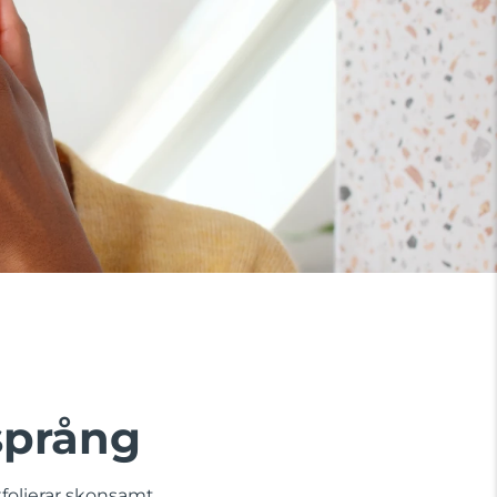
språng
folierar skonsamt