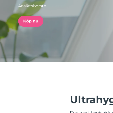
Ansiktsborste
issa™ Teeth Whitening Set
Köp nu
FAQ™ Dual LED Panel
POPULÄR
Specialerbjudanden
Bästsäljare
Ultrahy
Den mest hygieniska,