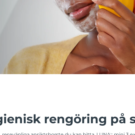
gienisk rengöring på 
 resevänliga ansiktsborste du kan hitta. LUNA
mini 3 ex
TM