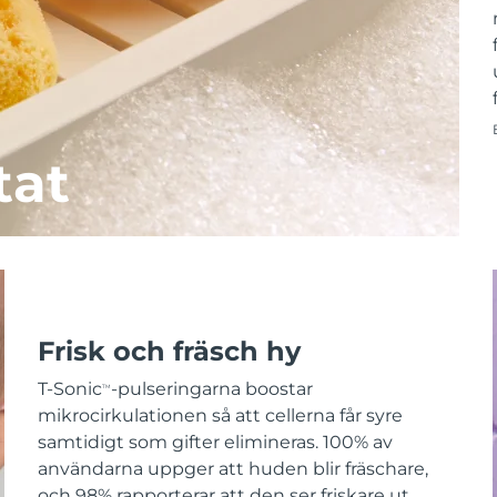
tat
Frisk och fräsch hy
T-Sonic
-pulseringarna boostar
TM
mikrocirkulationen så att cellerna får syre
samtidigt som gifter elimineras. 100% av
användarna uppger att huden blir fräschare,
och 98% rapporterar att den ser friskare ut.