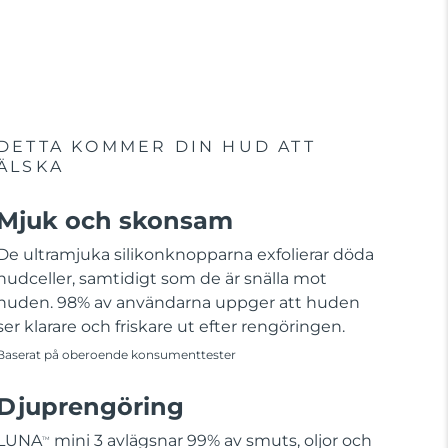
DETTA KOMMER DIN HUD ATT
ÄLSKA
Mjuk och skonsam
De ultramjuka silikonknopparna exfolierar döda
hudceller, samtidigt som de är snälla mot
huden. 98% av användarna uppger att huden
ser klarare och friskare ut efter rengöringen.
Baserat på oberoende konsumenttester
Djuprengöring
LUNA
mini 3 avlägsnar 99% av smuts, oljor och
TM