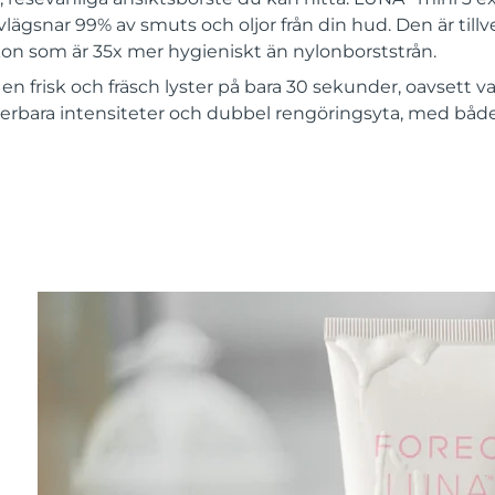
lägsnar 99% av smuts och oljor från din hud. Den är tillv
ikon som är 35x mer hygieniskt än nylonborststrån.
en frisk och fräsch lyster på bara 30 sekunder, oavsett va
terbara intensiteter och dubbel rengöringsyta, med båd