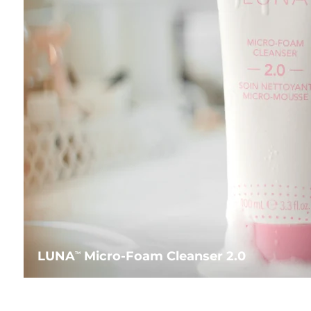
LUNA
Micro-Foam Cleanser 2.0
TM