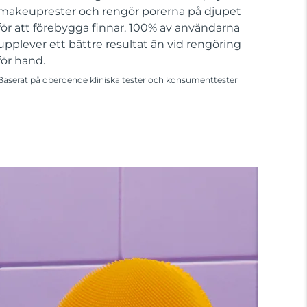
makeuprester och rengör porerna på djupet
för att förebygga finnar. 100% av användarna
upplever ett bättre resultat än vid rengöring
för hand.
Baserat på oberoende kliniska tester och konsumenttester