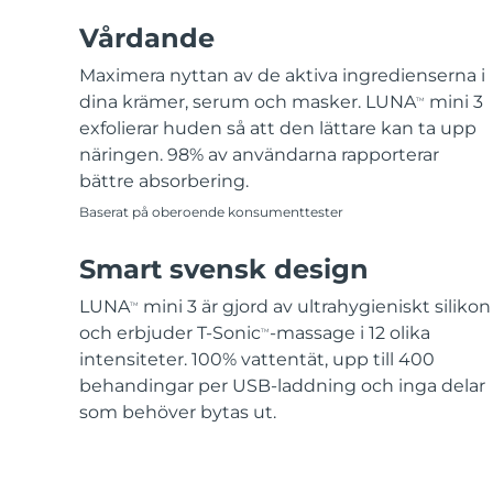
Vårdande
Maximera nyttan av de aktiva ingredienserna i
dina krämer, serum och masker. LUNA
mini 3
TM
exfolierar huden så att den lättare kan ta upp
näringen. 98% av användarna rapporterar
bättre absorbering.
Baserat på oberoende konsumenttester
Smart svensk design
LUNA
mini 3 är gjord av ultrahygieniskt silikon
TM
och erbjuder T-Sonic
-massage i 12 olika
TM
intensiteter. 100% vattentät, upp till 400
behandingar per USB-laddning och inga delar
som behöver bytas ut.