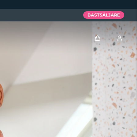
BÄSTSÄLJARE
Logga in
Användarprofil
Mina enheter
Mina beställningar
Mina adresser
Mina prenumerationer