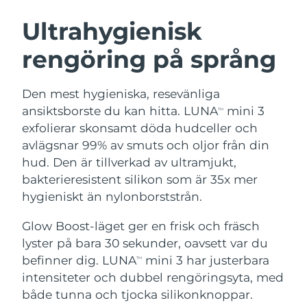
SVENSK SKÖNHETSRUTIN
Österrike
Förväntad leverans
10/08/2026
Ultrahygienisk
rengöring på språng
Bahrain
Förväntad leverans
11/08/2026
Ansiktsrengöring
Ansiktslyft
Belgien
Förväntad leverans
10/08/2026
Den mest hygieniska, resevänliga
LUNA™ 4-paket
BEAR™ 2-paket
ansiktsborste du kan hitta. LUNA
mini 3
TM
Bermuda
Förväntad leverans
16/08/2026
Anti-aging massage
Microcurrent toning
exfolierar skonsamt döda hudceller och
avlägsnar 99% av smuts och oljor från din
Bosnien och
Förväntad leverans
13/08/2026
hud. Den är tillverkad av ultramjukt,
Återfuktning
Munvård
Hercegovina
LUNA™ 4 Plus
BEAR™ 2 go
bakterieresistent silikon som är 35x mer
UFO™ 3-paket
issa™ 4
Massage, LED heating
Microcurrent toning on-the-go
hygieniskt än nylonborststrån.
Brunei
Förväntad leverans
15/08/2026
FAQ™ ANTI-AGING-BEHANDLING
Deep facial hydration
Hybrid silicone sonic toothbrush
Glow Boost-läget ger en frisk och fräsch
Bulgarien
Förväntad leverans
10/08/2026
NEW
lyster på bara 30 sekunder, oavsett var du
LUNA™ 4 Men
BEAR™ 2 eyes & lips
UFO™ 3 LED
issa™ 4 plus
befinner dig. LUNA
mini 3 har justerbara
Kanada
TM
For men, anti-aging massage
Microcurrent line smoothing device
Förväntad leverans
14/08/2026
Near-infrared and red light therapy
intensiteter och dubbel rengöringsyta, med
Smart hybrid silicone sonic toothbrush
device
Anti-aging
LED-behandlingar
Chile
både tunna och tjocka silikonknoppar.
Förväntad leverans
14/08/2026