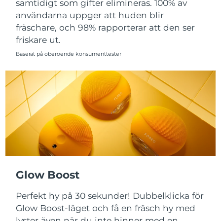
samtidigt som gifter elimineras. 100% av
Singapore
Förväntad leverans
12/08/2026
användarna uppger att huden blir
Slovakien
fräschare, och 98% rapporterar att den ser
Förväntad leverans
10/08/2026
friskare ut.
Slovenien
Förväntad leverans
10/08/2026
Baserat på oberoende konsumenttester
Sydafrika
Förväntad leverans
18/08/2026
Sydkorea
Förväntad leverans
12/08/2026
Spanien
Förväntad leverans
10/08/2026
Sverige
Förväntad leverans
10/08/2026
Schweiz
Förväntad leverans
10/08/2026
Glow Boost
Taiwan
Förväntad leverans
15/08/2026
Perfekt hy på 30 sekunder! Dubbelklicka för
Glow Boost-läget och få en fräsch hy med
Thailand
Förväntad leverans
14/08/2026
lyster även när du inte hinner med en