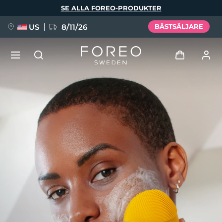
Hoppa
SE ALLA FOREO-PRODUKTER
till
huvudinnehåll
US
8/11/26
BÄSTSÄLJARE
NYHET
Logga in
Språk
BREAKING NEWS
Användarprofil
English
Deutsch
Español
Mina enheter
FAQ™ Pure Beauty-Tech Elixir
Français
Italiano
Português
Mina beställningar
Polski
Svenska
Русский
Türkçe
简体中文
繁體中文
Mina adresser
issa™ Teeth Whitening Set
Mina prenumerationer