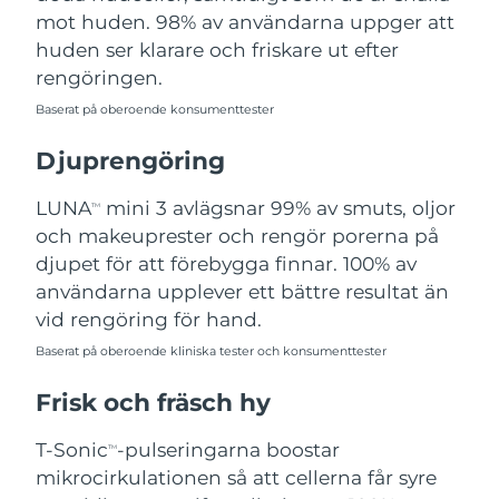
mot huden. 98% av användarna uppger att
Filippinerna
Förväntad leverans
13/08/2026
huden ser klarare och friskare ut efter
rengöringen.
Polen
Förväntad leverans
11/08/2026
Baserat på oberoende konsumenttester
Portugal
Förväntad leverans
10/08/2026
Djuprengöring
Puerto Rico
Förväntad leverans
12/08/2026
LUNA
mini 3 avlägsnar 99% av smuts, oljor
TM
och makeuprester och rengör porerna på
Qatar
Förväntad leverans
11/08/2026
djupet för att förebygga finnar. 100% av
användarna upplever ett bättre resultat än
Réunion
Förväntad leverans
15/08/2026
vid rengöring för hand.
Rumänien
Förväntad leverans
10/08/2026
Baserat på oberoende kliniska tester och konsumenttester
Frisk och fräsch hy
Ryssland
Förväntad leverans
18/08/2026
T-Sonic
-pulseringarna boostar
TM
Saudiarabien
Förväntad leverans
11/08/2026
mikrocirkulationen så att cellerna får syre