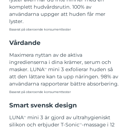
komplett hudvårdsrutin. 100% av
Turkiet
Förväntad leverans
11/08/2026
användarna uppger att huden får mer
lyster.
Förenade
Förväntad leverans
11/08/2026
Arabemiraten
Baserat på oberoende konsumenttester
Storbritannien
Vårdande
Förväntad leverans
10/08/2026
Maximera nyttan av de aktiva
USA
Förväntad leverans
11/08/2026
ingredienserna i dina krämer, serum och
Uzbekistan
masker. LUNA
mini 3 exfolierar huden så
Förväntad leverans
15/08/2026
TM
att den lättare kan ta upp näringen. 98% av
Vietnam
Förväntad leverans
16/08/2026
användarna rapporterar bättre absorbering.
Baserat på oberoende konsumenttester
Smart svensk design
LUNA
mini 3 är gjord av ultrahygieniskt
TM
silikon och erbjuder T-Sonic
-massage i 12
TM