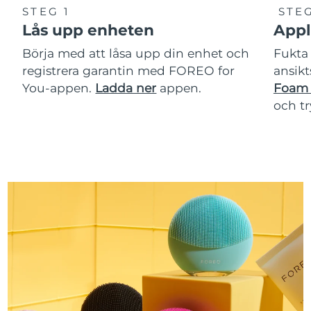
STEG 1
STEG
Lås upp enheten
Appl
Börja med att låsa upp din enhet och
Fukta 
registrera garantin med FOREO for
ansikt
You-appen.
Ladda ner
appen.
Foam 
och t