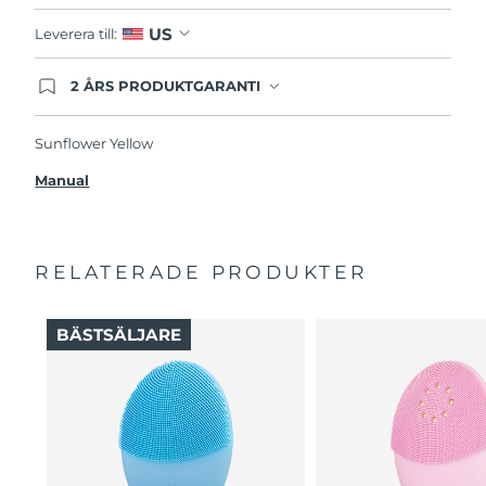
US
Leverera till:
2 ÅRS PRODUKTGARANTI
Produkten levereras med FOREOs heltäckande
garanti. Det betyder att vi byter ut produkten
utan extra kostnad om du får problem med den
Sunflower Yellow
inom två år efter inköpsdatum.
Manual
RELATERADE PRODUKTER
BÄSTSÄLJARE