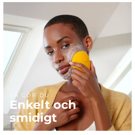
SÅ GÖR DU
Enkelt och
smidigt