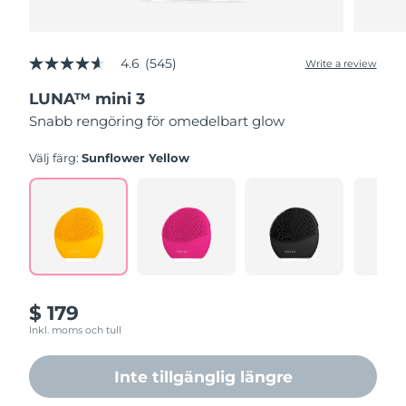
4.6
(545)
Write a review
4.6
out
LUNA™ mini 3
of
5
Snabb rengöring för omedelbart glow
stars,
average
rating
Välj färg:
Sunflower Yellow
value.
Read
545
Reviews.
Same
page
link.
$ 179
Inkl. moms och tull
Inte tillgänglig längre