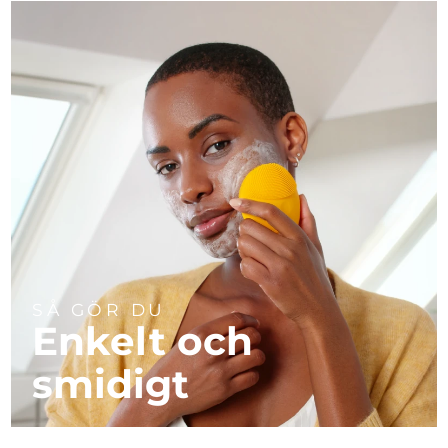
SÅ GÖR DU
Enkelt och
smidigt