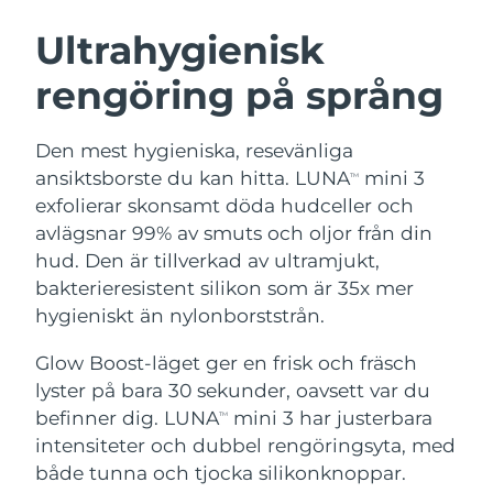
SVENSK SKÖNHETSRUTIN
Ultrahygienisk
Australien
Förväntad leverans
11/08/2026
rengöring på språng
Förväntad leverans
Österrike
08/08/2026
Ansiktsrengöring
Ansiktslyft
Den mest hygieniska, resevänliga
LUNA™ 4-paket
BEAR™ 2-paket
Förväntad leverans
ansiktsborste du kan hitta. LUNA
mini 3
Bahrain
TM
09/08/2026
Anti-aging massage
Microcurrent toning
exfolierar skonsamt döda hudceller och
avlägsnar 99% av smuts och oljor från din
Förväntad leverans
Belgien
08/08/2026
hud. Den är tillverkad av ultramjukt,
Återfuktning
Munvård
LUNA™ 4 Plus
BEAR™ 2 go
bakterieresistent silikon som är 35x mer
UFO™ 3-paket
issa™ 4
Bermuda
Förväntad leverans
14/08/2026
Massage, LED heating
Microcurrent toning on-the-go
hygieniskt än nylonborststrån.
FAQ™ ANTI-AGING-BEHANDLING
Deep facial hydration
Hybrid silicone sonic toothbrush
Bosnien och
Glow Boost-läget ger en frisk och fräsch
Förväntad leverans
11/08/2026
Hercegovina
NEW
lyster på bara 30 sekunder, oavsett var du
LUNA™ 4 Men
BEAR™ 2 eyes & lips
UFO™ 3 LED
issa™ 4 plus
befinner dig. LUNA
mini 3 har justerbara
TM
For men, anti-aging massage
Microcurrent line smoothing device
Brunei
Förväntad leverans
13/08/2026
Near-infrared and red light therapy
intensiteter och dubbel rengöringsyta, med
Smart hybrid silicone sonic toothbrush
device
Anti-aging
LED-behandlingar
både tunna och tjocka silikonknoppar.
Förväntad leverans
Bulgarien