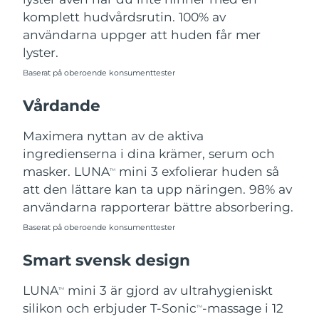
Förväntad leverans
Saudiarabien
komplett hudvårdsrutin. 100% av
09/08/2026
användarna uppger att huden får mer
Singapore
Förväntad leverans
10/08/2026
lyster.
Baserat på oberoende konsumenttester
Förväntad leverans
Slovakien
08/08/2026
Vårdande
Förväntad leverans
Slovenien
Maximera nyttan av de aktiva
08/08/2026
ingredienserna i dina krämer, serum och
Sydafrika
Förväntad leverans
16/08/2026
masker. LUNA
mini 3 exfolierar huden så
TM
att den lättare kan ta upp näringen. 98% av
Sydkorea
Förväntad leverans
10/08/2026
användarna rapporterar bättre absorbering.
Baserat på oberoende konsumenttester
Förväntad leverans
Spanien
08/08/2026
Smart svensk design
Förväntad leverans
Sverige
08/08/2026
LUNA
mini 3 är gjord av ultrahygieniskt
TM
silikon och erbjuder T-Sonic
-massage i 12
TM
Förväntad leverans