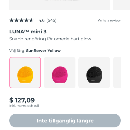
Vietnam
Förväntad leverans
14/08/2026
4.6
(545)
Write a review
4.6
out
LUNA™ mini 3
of
5
Snabb rengöring för omedelbart glow
stars,
average
rating
Välj färg:
Sunflower Yellow
value.
Read
545
Reviews.
Same
page
link.
$ 127,09
Inkl. moms och tull
Inte tillgänglig längre