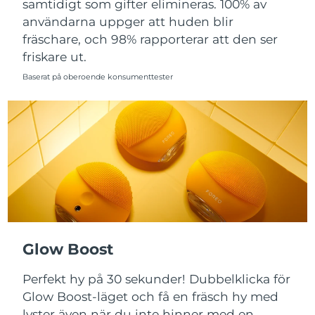
samtidigt som gifter elimineras. 100% av
Filippinerna
Förväntad leverans
11/08/2026
användarna uppger att huden blir
fräschare, och 98% rapporterar att den ser
Förväntad leverans
friskare ut.
Polen
09/08/2026
Baserat på oberoende konsumenttester
Förväntad leverans
Portugal
08/08/2026
Puerto Rico
Förväntad leverans
10/08/2026
Förväntad leverans
Qatar
09/08/2026
Réunion
Förväntad leverans
13/08/2026
Förväntad leverans
Glow Boost
Rumänien
08/08/2026
Perfekt hy på 30 sekunder! Dubbelklicka för
Ryssland
Förväntad leverans
16/08/2026
Glow Boost-läget och få en fräsch hy med
lyster även när du inte hinner med en