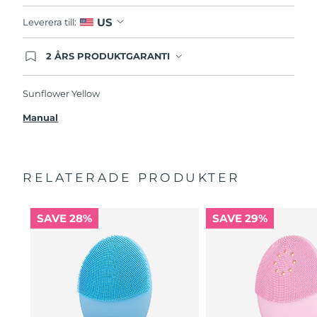
US
Leverera till:
2 ÅRS PRODUKTGARANTI
Produkten levereras med FOREOs heltäckande
garanti. Det betyder att vi byter ut produkten
utan extra kostnad om du får problem med den
Sunflower Yellow
inom två år efter inköpsdatum.
Manual
RELATERADE PRODUKTER
SAVE 28%
SAVE 29%