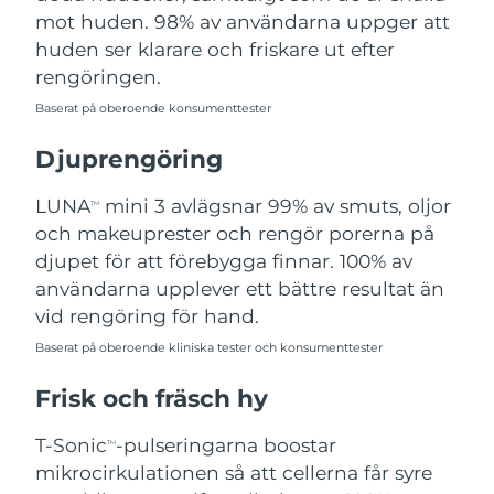
mot huden. 98% av användarna uppger att
Malaysia
Förväntad leverans
11/08/2026
huden ser klarare och friskare ut efter
rengöringen.
Förväntad leverans
Malta
08/08/2026
Baserat på oberoende konsumenttester
Djuprengöring
Mexiko
Förväntad leverans
12/08/2026
LUNA
mini 3 avlägsnar 99% av smuts, oljor
Förväntad leverans
TM
Monaco
09/08/2026
och makeuprester och rengör porerna på
djupet för att förebygga finnar. 100% av
Förväntad leverans
Nederländerna
användarna upplever ett bättre resultat än
08/08/2026
vid rengöring för hand.
Förväntad leverans
Nya Zeeland
Baserat på oberoende kliniska tester och konsumenttester
08/08/2026
Frisk och fräsch hy
Förväntad leverans
Norge
08/08/2026
T-Sonic
-pulseringarna boostar
TM
Oman
mikrocirkulationen så att cellerna får syre
Förväntad leverans
11/08/2026