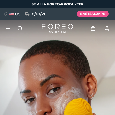
Hoppa
SE ALLA FOREO-PRODUKTER
till
huvudinnehåll
US
8/10/26
BÄSTSÄLJARE
NYHET
Logga in
Språk
BREAKING NEWS
Användarprofil
English
Deutsch
Español
Mina enheter
FAQ™ Pure Beauty-Tech Elixir
Français
Italiano
Português
Mina beställningar
Polski
Svenska
Русский
Türkçe
简体中文
繁體中文
Mina adresser
issa™ Teeth Whitening Set
Mina prenumerationer