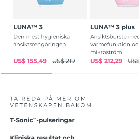
LUNA™ 3
LUNA™ 3 plus
Den mest hygieniska
Ansiktsborste me
ansiktsrengöringen
värmefunktion o
mikroström
US$ 155,49
US$ 219
US$ 212,29
US$
TA REDA PÅ MER OM
VETENSKAPEN BAKOM
T-Sonic
-pulseringar
TM
Kliniska resultat och