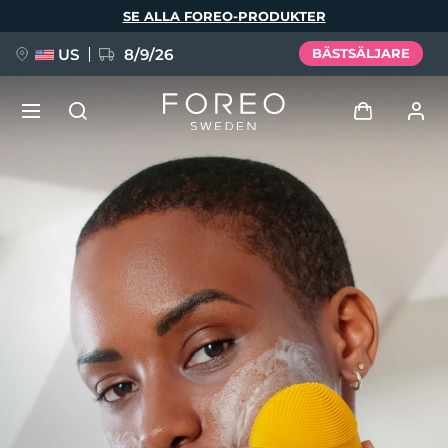
Hoppa
SE ALLA FOREO-PRODUKTER
till
huvudinnehåll
US
8/9/26
BÄSTSÄLJARE
NYHET
Logga in
Språk
BREAKING NEWS
Användarprofil
English
Deutsch
Español
Mina enheter
FAQ™ Pure Beauty-Tech Elixir
Français
Italiano
Português
Mina beställningar
Polski
Svenska
Русский
Türkçe
简体中文
繁體中文
Mina adresser
issa™ Teeth Whitening Set
Mina prenumerationer