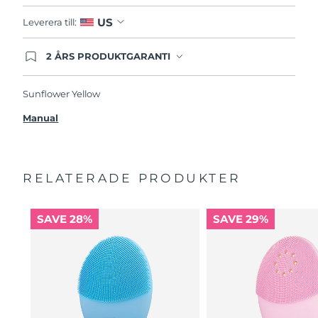
US
Leverera till:
2 ÅRS PRODUKTGARANTI
Produkten levereras med FOREOs heltäckande
garanti. Det betyder att vi byter ut produkten
utan extra kostnad om du får problem med den
Sunflower Yellow
inom två år efter inköpsdatum.
Manual
RELATERADE PRODUKTER
SAVE 28%
SAVE 29%