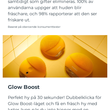
samtidigt som gifter elimineras. 100% av
användarna uppger att huden blir
Slovakien
Förväntad leverans
8/8/26
fräschare, och 98% rapporterar att den ser
friskare ut.
Slovenien
Förväntad leverans
8/8/26
Baserat på oberoende konsumenttester
Sydafrika
Förväntad leverans
8/16/26
Sydkorea
Förväntad leverans
8/10/26
Spanien
Förväntad leverans
8/8/26
Sverige
Förväntad leverans
8/8/26
Schweiz
Förväntad leverans
8/8/26
Glow Boost
Taiwan
Förväntad leverans
8/13/26
Perfekt hy på 30 sekunder! Dubbelklicka för
Thailand
Förväntad leverans
8/12/26
Glow Boost-läget och få en fräsch hy med
lyster även när du inte hinner med en