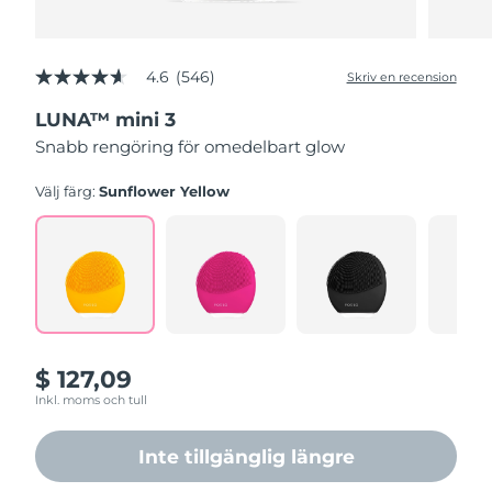
4.6
(546)
Skriv en recension
4.6
av
LUNA™ mini 3
5
stjärnor,
Snabb rengöring för omedelbart glow
genomsnittligt
betyg.
Read
Välj färg:
Sunflower Yellow
546
Reviews.
Länk
till
samma
sida.
$ 127,09
Inkl. moms och tull
Inte tillgänglig längre