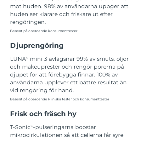
mot huden. 98% av användarna uppger att
Filippinerna
Förväntad leverans
8/11/26
huden ser klarare och friskare ut efter
Polen
Förväntad leverans
8/9/26
rengöringen.
Baserat på oberoende konsumenttester
Portugal
Förväntad leverans
8/8/26
Djuprengöring
Puerto Rico
Förväntad leverans
8/10/26
LUNA
mini 3 avlägsnar 99% av smuts, oljor
TM
Qatar
Förväntad leverans
8/9/26
och makeuprester och rengör porerna på
djupet för att förebygga finnar. 100% av
Réunion
Förväntad leverans
8/13/26
användarna upplever ett bättre resultat än
vid rengöring för hand.
Rumänien
Förväntad leverans
8/8/26
Baserat på oberoende kliniska tester och konsumenttester
Ryssland
Förväntad leverans
8/16/26
Frisk och fräsch hy
Saudiarabien
Förväntad leverans
8/9/26
T-Sonic
-pulseringarna boostar
TM
mikrocirkulationen så att cellerna får syre
Singapore
Förväntad leverans
8/10/26