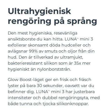
SVENSK SKÖNHETSRUTIN
Österrike
Förväntad leverans
8/8/26
Ultrahygienisk
rengöring på språng
Bahrain
Förväntad leverans
8/9/26
Ansiktsrengöring
Ansiktslyft
Belgien
Förväntad leverans
8/8/26
Den mest hygieniska, resevänliga
LUNA™ 4-paket
BEAR™ 2-paket
ansiktsborste du kan hitta. LUNA
mini 3
TM
Bermuda
Förväntad leverans
8/14/26
Anti-aging massage
Microcurrent toning
exfolierar skonsamt döda hudceller och
avlägsnar 99% av smuts och oljor från din
Bosnien och
Förväntad leverans
8/11/26
hud. Den är tillverkad av ultramjukt,
Återfuktning
Munvård
Hercegovina
LUNA™ 4 Plus
BEAR™ 2 go
bakterieresistent silikon som är 35x mer
UFO™ 3-paket
issa™ 4
Massage, LED heating
Microcurrent toning on-the-go
hygieniskt än nylonborststrån.
Brunei
Förväntad leverans
8/13/26
FAQ™ ANTI-AGING-BEHANDLING
Deep facial hydration
Hybrid silicone sonic toothbrush
Glow Boost-läget ger en frisk och fräsch
Bulgarien
Förväntad leverans
8/8/26
NEW
lyster på bara 30 sekunder, oavsett var du
LUNA™ 4 Men
BEAR™ 2 eyes & lips
UFO™ 3 LED
issa™ 4 plus
befinner dig. LUNA
mini 3 har justerbara
Kanada
TM
For men, anti-aging massage
Microcurrent line smoothing device
Förväntad leverans
8/12/26
Near-infrared and red light therapy
intensiteter och dubbel rengöringsyta, med
Smart hybrid silicone sonic toothbrush
device
Anti-aging
LED-behandlingar
Chile
både tunna och tjocka silikonknoppar.
Förväntad leverans
8/12/26