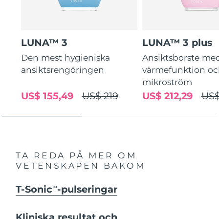
LUNA™ 3
LUNA™ 3 plus
Den mest hygieniska
Ansiktsborste me
ansiktsrengöringen
värmefunktion o
mikroström
US$ 155,49
US$ 219
US$ 212,29
US$
TA REDA PÅ MER OM
VETENSKAPEN BAKOM
T-Sonic
-pulseringar
TM
Kliniska resultat och