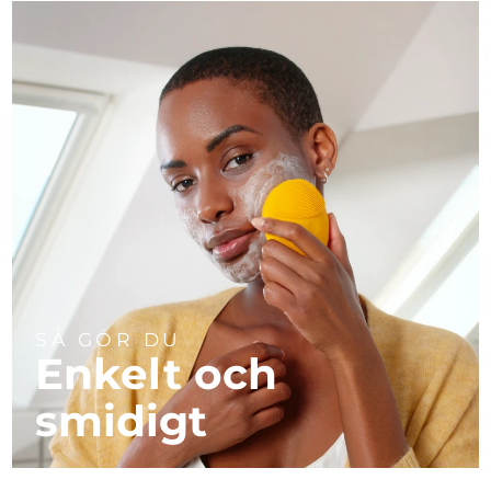
SÅ GÖR DU
Enkelt och
smidigt