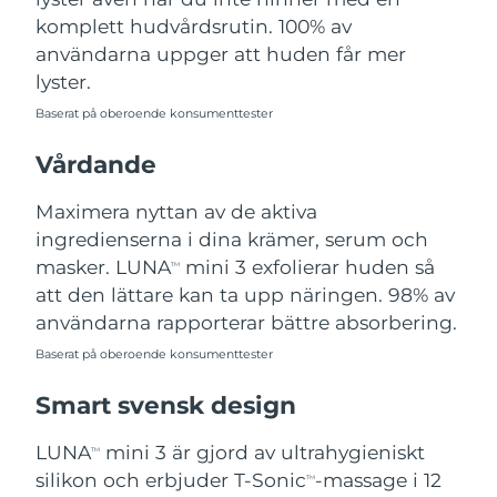
Turkiet
Förväntad leverans
8/9/26
komplett hudvårdsrutin. 100% av
användarna uppger att huden får mer
Förenade
lyster.
Förväntad leverans
8/9/26
Arabemiraten
Baserat på oberoende konsumenttester
Storbritannien
Förväntad leverans
8/8/26
Vårdande
USA
Förväntad leverans
8/9/26
Maximera nyttan av de aktiva
ingredienserna i dina krämer, serum och
Uzbekistan
Förväntad leverans
8/13/26
masker. LUNA
mini 3 exfolierar huden så
TM
att den lättare kan ta upp näringen. 98% av
Vietnam
Förväntad leverans
8/14/26
användarna rapporterar bättre absorbering.
Baserat på oberoende konsumenttester
Smart svensk design
LUNA
mini 3 är gjord av ultrahygieniskt
TM
silikon och erbjuder T-Sonic
-massage i 12
TM