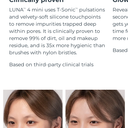
Advanced pore care essentials
For healthy hair
18% PAP
Israel
Förväntad leverans
8/14/26
Kosmetika
Man
LUNA
4 mini uses T-Sonic
pulsations
Reveal
TM
TM
and velvety-soft silicone touchpoints
secon
Italien
Förväntad leverans
8/10/26
to remove impurities trapped deep
gets y
within pores. It is clinically proven to
time f
Japan
Förväntad leverans
8/13/26
remove 99% of dirt, oil and makeup
more r
Handla allt
residue, and is 35x more hygienic than
Jersey
Förväntad leverans
8/15/26
Based 
brushes with nylon bristles.
Kazakstan
Förväntad leverans
8/12/26
Based on third-party clinical trials
FOREO APP
Kuwait
Förväntad leverans
8/10/26
OM FOREO
Lettland
Förväntad leverans
8/10/26
Libanon
Förväntad leverans
8/11/26
Litauen
Förväntad leverans
8/10/26
Luxemburg
Förväntad leverans
8/10/26