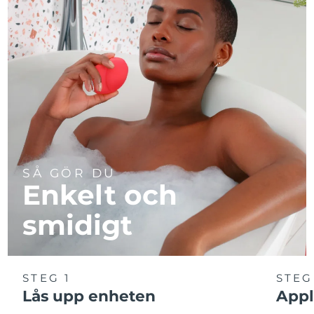
SÅ GÖR DU
Enkelt och
smidigt
STEG 1
STEG
Lås upp enheten
Appl