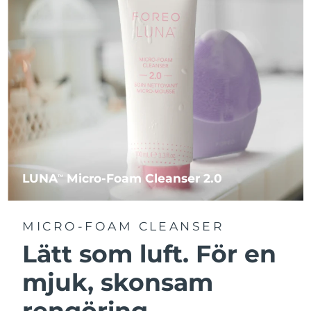
LUNA
Micro-Foam Cleanser 2.0
TM
MICRO-FOAM CLEANSER
Lätt som luft. För en
mjuk, skonsam
rengöring.