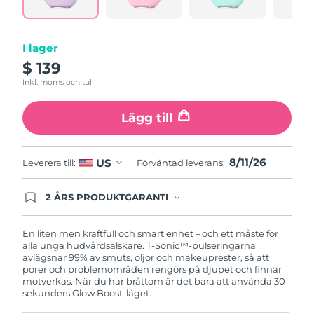
Turkiet
Förväntad leverans
8/11/26
Förenade
I lager
Förväntad leverans
8/11/26
Arabemiraten
$ 139
Inkl. moms och tull
Storbritannien
Förväntad leverans
8/10/26
Lägg till
USA
Förväntad leverans
8/11/26
Uzbekistan
Förväntad leverans
8/15/26
8/11/26
US
Leverera till:
Förväntad leverans:
Vietnam
Förväntad leverans
8/16/26
2 ÅRS PRODUKTGARANTI
Produkten levereras med FOREOs heltäckande
garanti. Det betyder att vi byter ut produkten
utan extra kostnad om du får problem med den
En liten men kraftfull och smart enhet – och ett måste för
inom två år efter inköpsdatum.
alla unga hudvårdsälskare. T-Sonic™-pulseringarna
avlägsnar 99% av smuts, oljor och makeuprester, så att
porer och problemområden rengörs på djupet och finnar
motverkas. När du har bråttom är det bara att använda 30-
sekunders Glow Boost-läget.