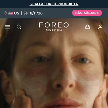
Hoppa
SE ALLA FOREO-PRODUKTER
till
huvudinnehåll
US
8/11/26
BÄSTSÄLJARE
NYHET
Logga in
Språk
BREAKING NEWS
Användarprofil
English
Deutsch
Español
Mina enheter
FAQ™ Pure Beauty-Tech Elixir
Français
Italiano
Português
Mina beställningar
Polski
Svenska
Русский
Türkçe
简体中文
繁體中文
Mina adresser
issa™ Teeth Whitening Set
Mina prenumerationer