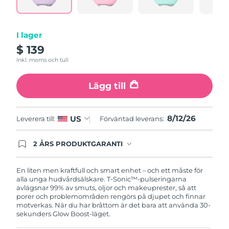
Turkiet
Förväntad leverans
8/12/26
Förenade
I lager
Förväntad leverans
8/12/26
Arabemiraten
$ 139
Inkl. moms och tull
Storbritannien
Förväntad leverans
8/11/26
Lägg till
USA
Förväntad leverans
8/12/26
Uzbekistan
Förväntad leverans
8/16/26
8/12/26
US
Leverera till:
Förväntad leverans:
Vietnam
Förväntad leverans
8/17/26
2 ÅRS PRODUKTGARANTI
Produkten levereras med FOREOs heltäckande
garanti. Det betyder att vi byter ut produkten
utan extra kostnad om du får problem med den
En liten men kraftfull och smart enhet – och ett måste för
inom två år efter inköpsdatum.
alla unga hudvårdsälskare. T-Sonic™-pulseringarna
avlägsnar 99% av smuts, oljor och makeuprester, så att
porer och problemområden rengörs på djupet och finnar
motverkas. När du har bråttom är det bara att använda 30-
sekunders Glow Boost-läget.