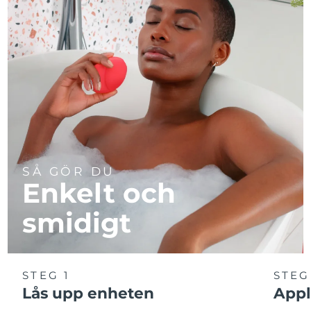
SÅ GÖR DU
Enkelt och
smidigt
STEG 1
STEG
Lås upp enheten
Appl