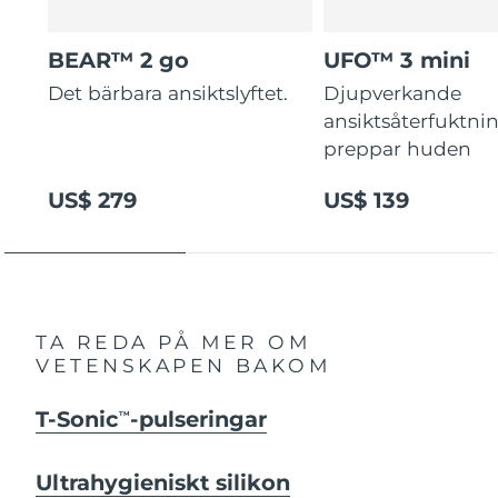
BEAR™ 2 go
UFO™ 3 mini
Det bärbara ansiktslyftet.
Djupverkande
ansiktsåterfuktni
preppar huden
US$ 279
US$ 139
TA REDA PÅ MER OM
VETENSKAPEN BAKOM
T-Sonic
-pulseringar
TM
Ultrahygieniskt silikon