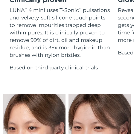
Advanced pore care essentials
For healthy hair
18% PAP
Israel
Förväntad leverans
8/15/26
Kosmetika
Man
LUNA
4 mini uses T-Sonic
pulsations
Reveal
TM
TM
and velvety-soft silicone touchpoints
secon
Italien
Förväntad leverans
8/11/26
to remove impurities trapped deep
gets y
within pores. It is clinically proven to
time f
Japan
Förväntad leverans
8/14/26
remove 99% of dirt, oil and makeup
more r
Handla allt
residue, and is 35x more hygienic than
Jersey
Förväntad leverans
8/16/26
Based 
brushes with nylon bristles.
Kazakstan
Förväntad leverans
8/13/26
Based on third-party clinical trials
FOREO APP
Kuwait
Förväntad leverans
8/11/26
OM FOREO
Lettland
Förväntad leverans
8/11/26
Libanon
Förväntad leverans
8/12/26
Litauen
Förväntad leverans
8/11/26
Luxemburg
Förväntad leverans
8/11/26