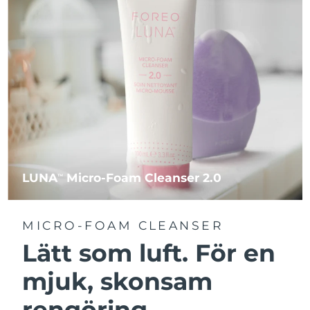
LUNA
Micro-Foam Cleanser 2.0
TM
MICRO-FOAM CLEANSER
Lätt som luft. För en
mjuk, skonsam
rengöring.