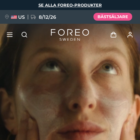
Hoppa
SE ALLA FOREO-PRODUKTER
till
huvudinnehåll
US
8/12/26
BÄSTSÄLJARE
NYHET
Logga in
Språk
BREAKING NEWS
Användarprofil
English
Deutsch
Español
Mina enheter
FAQ™ Pure Beauty-Tech Elixir
Français
Italiano
Português
Mina beställningar
Polski
Svenska
Русский
Türkçe
简体中文
繁體中文
Mina adresser
issa™ Teeth Whitening Set
Mina prenumerationer