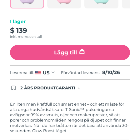
Förväntad leverans
Slovenien
09/08/2026
I lager
$ 139
Sydafrika
Förväntad leverans
17/08/2026
Inkl. moms och tull
Sydkorea
Förväntad leverans
11/08/2026
Lägg till
Förväntad leverans
Spanien
09/08/2026
8/10/26
US
Leverera till:
Förväntad leverans:
Förväntad leverans
Sverige
09/08/2026
2 ÅRS PRODUKTGARANTI
Produkten levereras med FOREOs heltäckande
garanti. Det betyder att vi byter ut produkten
Förväntad leverans
Schweiz
utan extra kostnad om du får problem med den
09/08/2026
En liten men kraftfull och smart enhet – och ett måste för
inom två år efter inköpsdatum.
alla unga hudvårdsälskare. T-Sonic™-pulseringarna
avlägsnar 99% av smuts, oljor och makeuprester, så att
Taiwan
Förväntad leverans
14/08/2026
porer och problemområden rengörs på djupet och finnar
motverkas. När du har bråttom är det bara att använda 30-
sekunders Glow Boost-läget.
Thailand
Förväntad leverans
13/08/2026