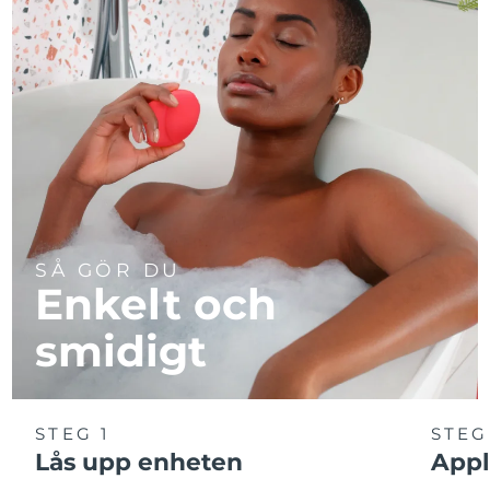
SÅ GÖR DU
Enkelt och
smidigt
STEG 1
STEG
Lås upp enheten
Appl