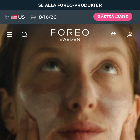
Hoppa
SE ALLA FOREO-PRODUKTER
till
huvudinnehåll
US
8/10/26
BÄSTSÄLJARE
NYHET
Logga in
Språk
BREAKING NEWS
Användarprofil
English
Deutsch
Español
Mina enheter
FAQ™ Pure Beauty-Tech Elixir
Français
Italiano
Português
Mina beställningar
Polski
Svenska
Русский
Türkçe
简体中文
繁體中文
Mina adresser
issa™ Teeth Whitening Set
Mina prenumerationer