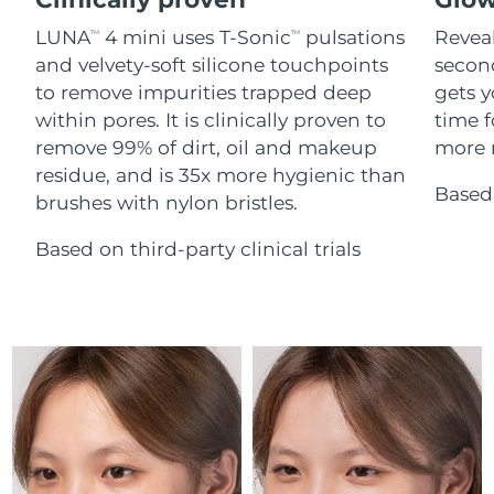
Advanced pore care essentials
Ungern
For healthy hair
09/08/2026
18% PAP
Kosmetika
Man
LUNA
4 mini uses T-Sonic
pulsations
Reveal
TM
TM
Island
and velvety-soft silicone touchpoints
secon
Förväntad leverans
10/08/2026
to remove impurities trapped deep
gets y
Förväntad leverans
within pores. It is clinically proven to
time f
Indonesien
07/08/2026
remove 99% of dirt, oil and makeup
more r
Handla allt
residue, and is 35x more hygienic than
Förväntad leverans
Irland
Based 
09/08/2026
brushes with nylon bristles.
Isle of Man
Based on third-party clinical trials
Förväntad leverans
11/08/2026
FOREO APP
Israel
Förväntad leverans
13/08/2026
OM FOREO
Förväntad leverans
Italien
09/08/2026
Japan
Förväntad leverans
12/08/2026
Jersey
Förväntad leverans
14/08/2026