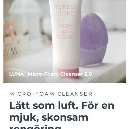
LUNA
Micro-Foam Cleanser 2.0
TM
MICRO-FOAM CLEANSER
Lätt som luft. För en
mjuk, skonsam
rengöring.