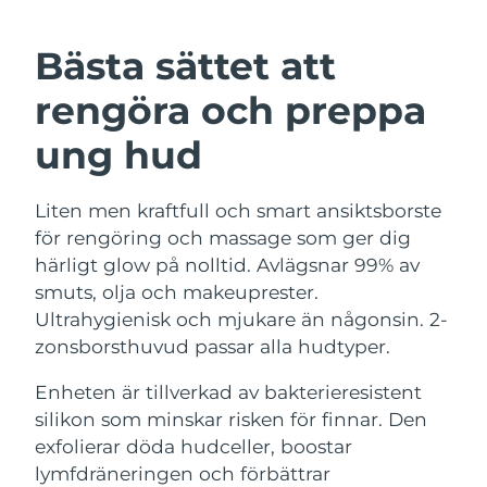
SVENSK SKÖNHETSRUTIN
Australien
Förväntad leverans
12/08/2026
Bästa sättet att
Förväntad leverans
Österrike
rengöra och preppa
09/08/2026
Ansiktsrengöring
Ansiktslyft
ung hud
Bahrain
Förväntad leverans
10/08/2026
LUNA™ 4-paket
BEAR™ 2-paket
Anti-aging massage
Microcurrent toning
Förväntad leverans
Liten men kraftfull och smart ansiktsborste
Belgien
09/08/2026
för rengöring och massage som ger dig
Återfuktning
Munvård
härligt glow på nolltid. Avlägsnar 99% av
Bermuda
Förväntad leverans
15/08/2026
LUNA™ 4 Plus
BEAR™ 2 go
smuts, olja och makeuprester.
UFO™ 3-paket
issa™ 4
Massage, LED heating
Microcurrent toning on-the-go
Ultrahygienisk och mjukare än någonsin. 2-
Bosnien och
FAQ™ ANTI-AGING-BEHANDLING
Deep facial hydration
Hybrid silicone sonic toothbrush
Förväntad leverans
12/08/2026
zonsborsthuvud passar alla hudtyper.
Hercegovina
NEW
LUNA™ 4 Men
BEAR™ 2 eyes & lips
Enheten är tillverkad av bakterieresistent
Brunei
UFO™ 3 LED
Förväntad leverans
14/08/2026
issa™ 4 plus
For men, anti-aging massage
Microcurrent line smoothing device
silikon som minskar risken för finnar. Den
Near-infrared and red light therapy
Smart hybrid silicone sonic toothbrush
exfolierar döda hudceller, boostar
Förväntad leverans
device
Anti-aging
LED-behandlingar
Bulgarien
09/08/2026
lymfdräneringen och förbättrar