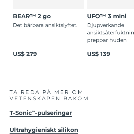
BEAR™ 2 go
UFO™ 3 mini
Det bärbara ansiktslyftet.
Djupverkande
ansiktsåterfuktni
preppar huden
US$ 279
US$ 139
TA REDA PÅ MER OM
VETENSKAPEN BAKOM
T-Sonic
-pulseringar
TM
Ultrahygieniskt silikon